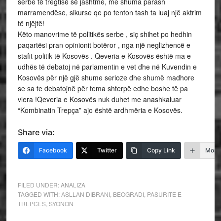
serbe të tregtisë së jashtme, me shuma parash
marramendëse, sikurse qe po tenton tash ta luaj një aktrim
të njëjtë!
Këto manovrime të politikës serbe , siç shihet po hedhin
paqartësi pran opinionit botëror , nga një neglizhencë e
stafit politik të Kosovës . Qeveria e Kosovës është ma e
udhës të debatoj në parlamentin e vet dhe në Kuvendin e
Kosovës për një gjë shume serioze dhe shumë madhore
se sa te debatojnë për tema shterpë edhe boshe të pa
vlera !Qeveria e Kosovës nuk duhet me anashkaluar
“Kombinatin Trepça” ajo është ardhmëria e Kosovës.
Share via:
Facebook
Twitter
Copy Link
More
FILED UNDER:
ANALIZA
TAGGED WITH:
ASLLAN DIBRANI
,
BEOGRADI
,
PASURITE E
TREPCES
,
SYONON