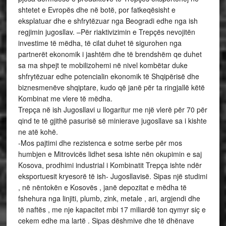
shtetet e Evropës dhe në botë, por fatkeqësisht e
eksplatuar dhe e shfrytëzuar nga Beogradi edhe nga ish
regjimin jugosllav. –Për riaktivizimin e Trepçës nevojitën
investime të mëdha, të cilat duhet të sigurohen nga
partnerët ekonomik i jashtëm dhe të brendshëm qe duhet
sa ma shpejt te mobilizohemi në nivel kombëtar duke
shfrytëzuar edhe potencialin ekonomik të Shqipërisë dhe
biznesmenëve shqiptare, kudo që janë për ta ringjallë këtë
Kombinat me vlere të mëdha.
Trepça në ish Jugosllavi u llogaritur me një vlerë për 70 për
qind te të gjithë pasurisë së minierave jugosllave sa i kishte
ne atë kohë.
-Mos pajtimi dhe rezistenca e sotme serbe për mos
humbjen e Mitrovicës lidhet sesa ishte nën okupimin e saj
Kosova, prodhimi industrial i Kombinatit Trepça ishte ndër
eksportuesit kryesorë të ish- Jugosllavisë. Sipas një studimi
, në nëntokën e Kosovës , janë depozitat e mëdha të
fshehura nga linjiti, plumb, zink, metale , ari, argjendi dhe
të naftës , me nje kapacitet mbi 17 miliardë ton qymyr siç e
cekem edhe ma lartë . Sipas dëshmive dhe të dhënave