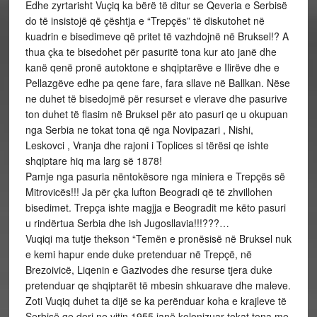
Edhe zyrtarisht Vuçiq ka bërë të ditur se Qeveria e Serbisë
do të insistojë që çështja e “Trepçës” të diskutohet në
kuadrin e bisedimeve që pritet të vazhdojnë në Bruksel!? A
thua çka te bisedohet për pasuritë tona kur ato janë dhe
kanë qenë pronë autoktone e shqiptarëve e Ilirëve dhe e
Pellazgëve edhe pa qene fare, fara sllave në Ballkan. Nëse
ne duhet të bisedojmë për resurset e vlerave dhe pasurive
ton duhet të flasim në Bruksel për ato pasuri qe u okupuan
nga Serbia ne tokat tona që nga Novipazari , Nishi,
Leskovci , Vranja dhe rajoni i Toplices si tërësi qe ishte
shqiptare hiq ma larg së 1878!
Pamje nga pasuria nëntokësore nga miniera e Trepçës së
Mitrovicës!!! Ja për çka lufton Beogradi që të zhvillohen
bisedimet. Trepça ishte magjja e Beogradit me këto pasuri
u rindërtua Serbia dhe ish Jugosllavia!!!???…
Vuqiqi ma tutje thekson “Temën e pronësisë në Bruksel nuk
e kemi hapur ende duke pretenduar në Trepçë, në
Brezoivicë, Liqenin e Gazivodes dhe resurse tjera duke
pretenduar qe shqiptarët të mbesin shkuarave dhe maleve.
Zoti Vuqiq duhet ta dijë se ka perënduar koha e krajleve të
Serbisë qe deri ne vitin 1955 janë kolonizuar tokat tona me