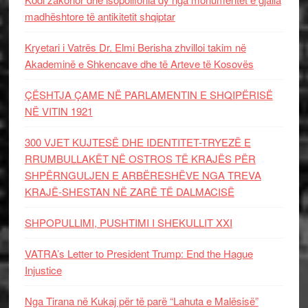
madhështore të antikitetit shqiptar
Kryetari i Vatrës Dr. Elmi Berisha zhvilloi takim në
Akademinë e Shkencave dhe të Arteve të Kosovës
ÇËSHTJA ÇAME NË PARLAMENTIN E SHQIPËRISË
NË VITIN 1921
300 VJET KUJTESË DHE IDENTITET-TRYEZË E
RRUMBULLAKËT NË OSTROS TË KRAJËS PËR
SHPËRNGULJEN E ARBËRESHËVE NGA TREVA
KRAJË-SHESTAN NË ZARË TË DALMACISË
SHPOPULLIMI, PUSHTIMI I SHEKULLIT XXI
VATRA’s Letter to President Trump: End the Hague
Injustice
Nga Tirana në Kukaj për të parë “Lahuta e Malësisë”