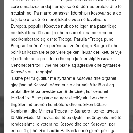
serb e malazez andaj harroje ketë ëndërr aq brutale dhe të
rrezikshme. Pa marre parasysh lidershipin kosovar se a do
te jete e afte që të mbroj tokat e veta në tavolinat e
Evropës, populli i Kosovës nuk do të lejon ma pazarllëqe
me tokat tona të shenjta dhe resurset tona me renome
ndërkombëtare siç është Trepça. Parulla “Trepça puno
Beogradi ndërto” ka perënduar zotërinj nga Beogradi dhe
politikan kosovarë të pa vlerë që keni lejuar deri këtu të vije
kjo situate aq e pa nder edhe nga ju lidershipi kosovar!
‪Cenohet territori i ynë me plane aq agresive dhe zyrtaret e
Kosovës nuk reagojnë!‬
-Është për tu çuditur me zyrtarët e Kosovës dhe organet
gjegjëse në Kosovë, përse nuk e alarmojnë ketë akt aq
brutal dhe të pa presidence të Serbisë , kur cenohet
territori i ynë me plane aq agresive!Ky akt i vrazhde
tingëllon në arenën kombëtare dhe ndërkombëtare. -
Kombinati dhe Miniera Trepça në Stantërg i përket qytetit
të Mitrovicës. Mitrovica është pa dyshim ndër qytetet më të
rëndësishme jo vetëm në Kosovë dhe për Kosovën, por
edhe në gjithë Gadishullin Ballkanik e më gjerë, për nga