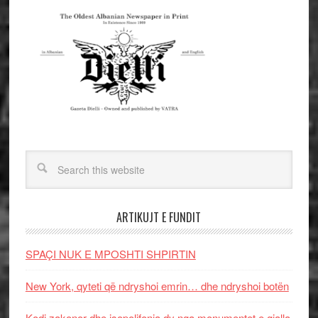
ARTIKUJT E FUNDIT
SPAÇI NUK E MPOSHTI SHPIRTIN
New York, qyteti që ndryshoi emrin… dhe ndryshoi botën
Kodi zakonor dhe isopolifonia dy nga monumentet e gjalla