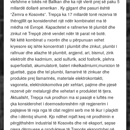
vlefshme e tokës në Ballkan dhe ka një vlerë prej së paku 5
miliardë dollarë amerikan . Ky gjigant dhe pasuri është
“Zemra e Kosovës”. Trepça ka 17 miliardë tonë rezerva të
thëngjillit qe konsiderohet një ndër kombinatet ma të
mëdha në Evropë. Kapacitetet e rafinerive të plumbit dhe
zinkut në Trepçë zënë vendet ndër të parat në botë.
Në këtë kombinat u nxorën dhe u përpunuan xehet
kryesore siç ishte koncentrati i plumbit dhe zinkut, plumbi i
rafinuar dhe aliazhe të plumbit, argjend, ari, bismut, zink
elektrolit dhe kadmium, acid sulfurik, acid fosforik, plehra
superfosfati, akumulatorë, bateri nikelkadmiumi,municion të
gjuetisë, gypa dhe tel plumbi, llamarinë të zinkuar dhe
produkte prej llamarinës, materiale elektrokontakti,
vagoneta, elektrolokomotiva për xehtari, pajime dhe pjesë
rezervë për metalurgji dhe xehetari e produktet të tjera.
Aktualisht, Trepça nuk prodhon ma si pasojë e luftës me
çka konsiderohet i doemosdoreshëm një regjenerim i
pajisjeve të reja nga të cilat regjimi serb me të ikur i plaçkiti
dhe i dëmtoj shumë. Kjo ndihet mjaft keq në prodhimin e
përgjithshëm industrial të Kosovës dhe në eksport, sepse
pjesa dërmuese e produkteve të Trepçës eksportohej në