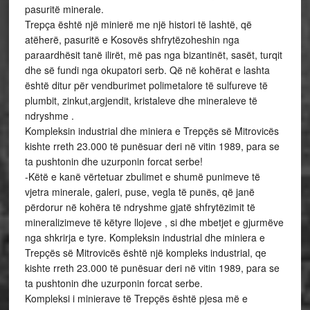
pasuritë minerale.
Trepça është një minierë me një histori të lashtë, që
atëherë, pasuritë e Kosovës shfrytëzoheshin nga
paraardhësit tanë ilirët, më pas nga bizantinët, sasët, turqit
dhe së fundi nga okupatori serb. Që në kohërat e lashta
është ditur për vendburimet polimetalore të sulfureve të
plumbit, zinkut,argjendit, kristaleve dhe mineraleve të
ndryshme .
Kompleksin industrial dhe miniera e Trepçës së Mitrovicës
kishte rreth 23.000 të punësuar deri në vitin 1989, para se
ta pushtonin dhe uzurponin forcat serbe!
-Këtë e kanë vërtetuar zbulimet e shumë punimeve të
vjetra minerale, galeri, puse, vegla të punës, që janë
përdorur në kohëra të ndryshme gjatë shfrytëzimit të
mineralizimeve të këtyre llojeve , si dhe mbetjet e gjurmëve
nga shkrirja e tyre. Kompleksin industrial dhe miniera e
Trepçës së Mitrovicës është një kompleks industrial, qe
kishte rreth 23.000 të punësuar deri në vitin 1989, para se
ta pushtonin dhe uzurponin forcat serbe.
Kompleksi i minierave të Trepçës është pjesa më e