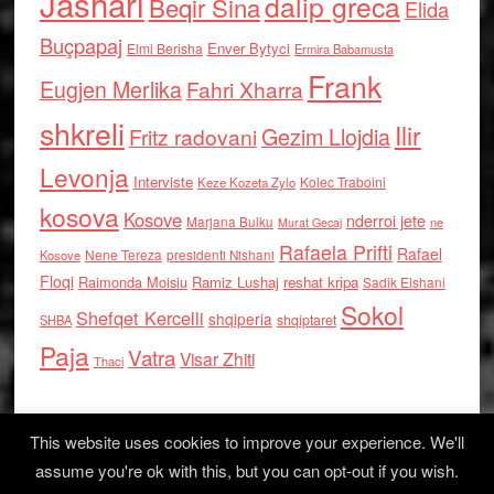
Jashari
dalip greca
Beqir Sina
Elida
Buçpapaj
Enver Bytyci
Elmi Berisha
Ermira Babamusta
Frank
Eugjen Merlika
Fahri Xharra
shkreli
Ilir
Gezim Llojdia
Fritz radovani
Levonja
Interviste
Kolec Traboini
Keze Kozeta Zylo
kosova
Kosove
nderroi jete
Marjana Bulku
ne
Murat Gecaj
Rafaela Prifti
Rafael
Nene Tereza
Kosove
presidenti Nishani
Floqi
Raimonda Moisiu
Ramiz Lushaj
reshat kripa
Sadik Elshani
Sokol
Shefqet Kercelli
shqiperia
shqiptaret
SHBA
Paja
Vatra
Visar Zhiti
Thaci
This website uses cookies to improve your experience. We'll
assume you're ok with this, but you can opt-out if you wish.