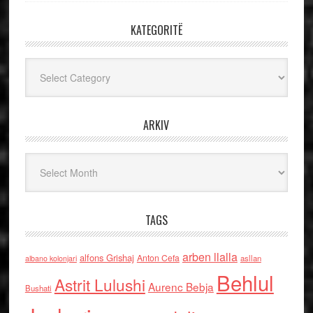
KATEGORITË
Kategoritë
ARKIV
Arkiv
TAGS
arben llalla
alfons Grishaj
Anton Cefa
asllan
albano kolonjari
Behlul
Astrit Lulushi
Aurenc Bebja
Bushati