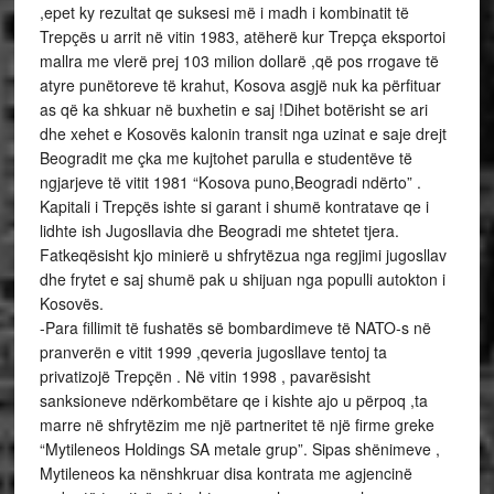
,epet ky rezultat qe suksesi më i madh i kombinatit të
Trepçës u arrit në vitin 1983, atëherë kur Trepça eksportoi
mallra me vlerë prej 103 milion dollarë ,që pos rrogave të
atyre punëtoreve të krahut, Kosova asgjë nuk ka përfituar
as që ka shkuar në buxhetin e saj !Dihet botërisht se ari
dhe xehet e Kosovës kalonin transit nga uzinat e saje drejt
Beogradit me çka me kujtohet parulla e studentëve të
ngjarjeve të vitit 1981 “Kosova puno,Beogradi ndërto” .
Kapitali i Trepçës ishte si garant i shumë kontratave qe i
lidhte ish Jugosllavia dhe Beogradi me shtetet tjera.
Fatkeqësisht kjo minierë u shfrytëzua nga regjimi jugosllav
dhe frytet e saj shumë pak u shijuan nga populli autokton i
Kosovës.
-Para fillimit të fushatës së bombardimeve të NATO-s në
pranverën e vitit 1999 ,qeveria jugosllave tentoj ta
privatizojë Trepçën . Në vitin 1998 , pavarësisht
sanksioneve ndërkombëtare qe i kishte ajo u përpoq ,ta
marre në shfrytëzim me një partneritet të një firme greke
“Mytileneos Holdings SA metale grup”. Sipas shënimeve ,
Mytileneos ka nënshkruar disa kontrata me agjencinë