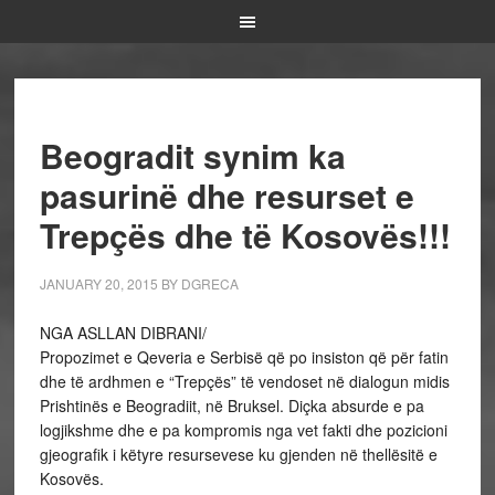
Beogradit synim ka
pasurinë dhe resurset e
Trepçës dhe të Kosovës!!!
JANUARY 20, 2015
BY
DGRECA
NGA ASLLAN DIBRANI/
Propozimet e Qeveria e Serbisë që po insiston që për fatin
dhe të ardhmen e “Trepçës” të vendoset në dialogun midis
Prishtinës e Beogradiit, në Bruksel. Diçka absurde e pa
logjikshme dhe e pa kompromis nga vet fakti dhe pozicioni
gjeografik i këtyre resursevese ku gjenden në thellësitë e
Kosovës.