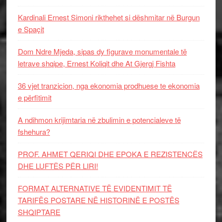
Kardinali Ernest Simoni rikthehet si dëshmitar në Burgun
e Spaçit
Dom Ndre Mjeda, sipas dy figurave monumentale të
letrave shqipe, Ernest Koliqit dhe At Gjergj Fishta
36 vjet tranzicion, nga ekonomia prodhuese te ekonomia
e përfitimit
A ndihmon krijimtaria në zbulimin e potencialeve të
fshehura?
PROF. AHMET QERIQI DHE EPOKA E REZISTENCЁS
DHE LUFTЁS PЁR LIRI!
FORMAT ALTERNATIVE TË EVIDENTIMIT TË
TARIFËS POSTARE NË HISTORINË E POSTËS
SHQIPTARE