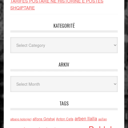
TARIFËS POSTARE NË HISTORINË E POSTËS
SHQIPTARE
KATEGORITË
Kategoritë
ARKIV
Arkiv
TAGS
arben llalla
alfons Grishaj
Anton Cefa
asllan
albano kolonjari