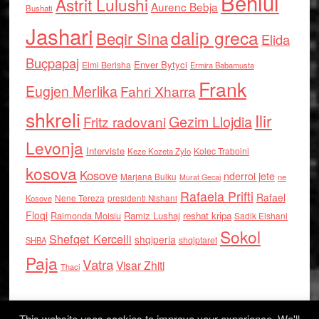
Behlul
Astrit Lulushi
Aurenc Bebja
Bushati
Jashari
dalip greca
Beqir Sina
Elida
Buçpapaj
Enver Bytyci
Elmi Berisha
Ermira Babamusta
Frank
Eugjen Merlika
Fahri Xharra
shkreli
Ilir
Gezim Llojdia
Fritz radovani
Levonja
Interviste
Kolec Traboini
Keze Kozeta Zylo
kosova
Kosove
nderroi jete
Marjana Bulku
ne
Murat Gecaj
Rafaela Prifti
Rafael
Nene Tereza
Kosove
presidenti Nishani
Floqi
Raimonda Moisiu
Ramiz Lushaj
reshat kripa
Sadik Elshani
Sokol
Shefqet Kercelli
shqiperia
shqiptaret
SHBA
Paja
Vatra
Visar Zhiti
Thaci
This website uses cookies to improve your experience. We'll