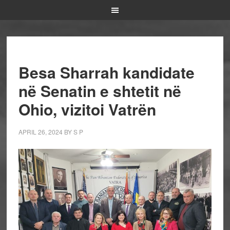
Besa Sharrah kandidate
në Senatin e shtetit në
Ohio, vizitoi Vatrën
APRIL 26, 2024
BY
S P