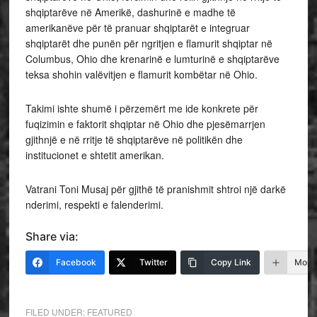
shqiptarëve në Amerikë, dashurinë e madhe të
amerikanëve për të pranuar shqiptarët e integruar
shqiptarët dhe punën për ngritjen e flamurit shqiptar në
Columbus, Ohio dhe krenarinë e lumturinë e shqiptarëve
teksa shohin valëvitjen e flamurit kombëtar në Ohio.
Takimi ishte shumë i përzemërt me ide konkrete për
fuqizimin e faktorit shqiptar në Ohio dhe pjesëmarrjen
gjithnjë e në rritje të shqiptarëve në politikën dhe
institucionet e shtetit amerikan.
Vatrani Toni Musaj për gjithë të pranishmit shtroi një darkë
nderimi, respekti e falenderimi.
Share via:
Facebook
Twitter
Copy Link
More
FILED UNDER:
FEATURED