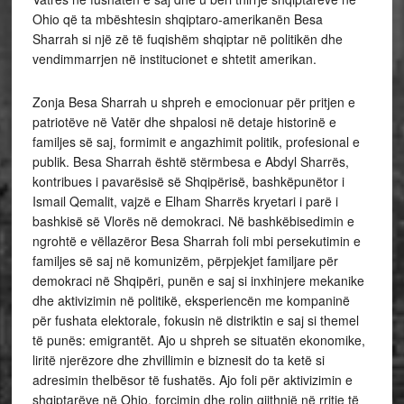
Ohio që ta mbështesin shqiptaro-amerikanën Besa
Sharrah si një zë të fuqishëm shqiptar në politikën dhe
vendimmarrjen në institucionet e shtetit amerikan.
Zonja Besa Sharrah u shpreh e emocionuar për pritjen e
patriotëve në Vatër dhe shpalosi në detaje historinë e
familjes së saj, formimit e angazhimit politik, profesional e
publik. Besa Sharrah është stërmbesa e Abdyl Sharrës,
kontribues i pavarësisë së Shqipërisë, bashkëpunëtor i
Ismail Qemalit, vajzë e Elham Sharrës kryetari i parë i
bashkisë së Vlorës në demokraci. Në bashkëbisedimin e
ngrohtë e vëllazëror Besa Sharrah foli mbi persekutimin e
familjes së saj në komunizëm, përpjekjet familjare për
demokraci në Shqipëri, punën e saj si inxhinjere mekanike
dhe aktivizimin në politikë, eksperiencën me kompaninë
për fushata elektorale, fokusin në distriktin e saj si themel
të punës: emigrantët. Ajo u shpreh se situatën ekonomike,
liritë njerëzore dhe zhvillimin e biznesit do ta ketë si
adresimin thelbësor të fushatës. Ajo foli për aktivizimin e
shqiptarëve në Ohio, forcimin dhe rolin gjithnjë në rritje të