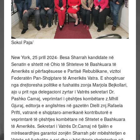
Sokol Paja/
New York, 25 prill 2024- Besa Sharrah kandidate në
Senatin e shtetit në Ohio të Shteteve të Bashkuara të
Amerikës si përfaqësuese e Partisë Rebublikane, vizitoi
Federatën Pan-Shqiptare të Amerikës Vatra. E shoqëruar
nga drejtoresha politike e fushatës zonja Marjola Bejkollari,
ajo u prit nga delegacioni zyrtar i Vatrës sekretari Dr.
Pashko Camaj, veprimtari i çështjes kombëtare z.Mhill
Gjuraj,
editorja e anglishtes në gazetën Dielli znj.Rafaela
Prifti, vatranë e shqiptaro-amerikanë kontributorë e
veprimtarë të çështjes kombëtare në Shtetet e Bashkuara
të Amerikës. Sekretari i Vatrës Dr.Camaj në fjalën e
mirëseardhjes garantoi zonjën Sharrah për mbështetjen e
Vatrës në fushatën e saj dhe u bëri thirrje shqiptarëve në