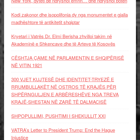
New York, qyteti që ndryshoi emrin… dhe ndryshoi botën
Kodi zakonor dhe isopolifonia dy nga monumentet e gjalla
madhështore të antikitetit shqiptar
Kryetari i Vatrës Dr. Elmi Berisha zhvilloi takim në
Akademinë e Shkencave dhe të Arteve të Kosovës
ÇËSHTJA ÇAME NË PARLAMENTIN E SHQIPËRISË
NË VITIN 1921
300 VJET KUJTESË DHE IDENTITET-TRYEZË E
RRUMBULLAKËT NË OSTROS TË KRAJËS PËR
SHPËRNGULJEN E ARBËRESHËVE NGA TREVA
KRAJË-SHESTAN NË ZARË TË DALMACISË
SHPOPULLIMI, PUSHTIMI I SHEKULLIT XXI
VATRA’s Letter to President Trump: End the Hague
Injustice