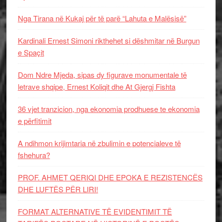
Nga Tirana në Kukaj për të parë “Lahuta e Malësisë”
Kardinali Ernest Simoni rikthehet si dëshmitar në Burgun
e Spaçit
Dom Ndre Mjeda, sipas dy figurave monumentale të
letrave shqipe, Ernest Koliqit dhe At Gjergj Fishta
36 vjet tranzicion, nga ekonomia prodhuese te ekonomia
e përfitimit
A ndihmon krijimtaria në zbulimin e potencialeve të
fshehura?
PROF. AHMET QERIQI DHE EPOKA E REZISTENCЁS
DHE LUFTЁS PЁR LIRI!
FORMAT ALTERNATIVE TË EVIDENTIMIT TË