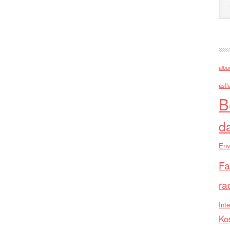
alba
asll
B
d
Env
Fa
ra
Inte
Ko