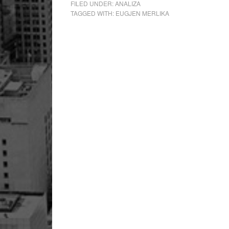
FILED UNDER:
ANALIZA
TAGGED WITH:
EUGJEN MERLIKA