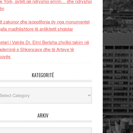
 York, qyteti që ndryshoi emrin… dhe ndryshoi
ën
i zakonor dhe isopolifonia dy nga monumentet
jalla madhështore të antikitetit shqiptar
etari i Vatrës Dr. Elmi Berisha zhvilloi takim në
deminë e Shkencave dhe të Arteve të
sovës
KATEGORITË
egoritë
ARKIV
iv