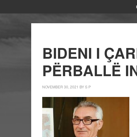
BIDENI I Ç
PËRBALLË I
NOVEMBER 30, 2021
BY
S P