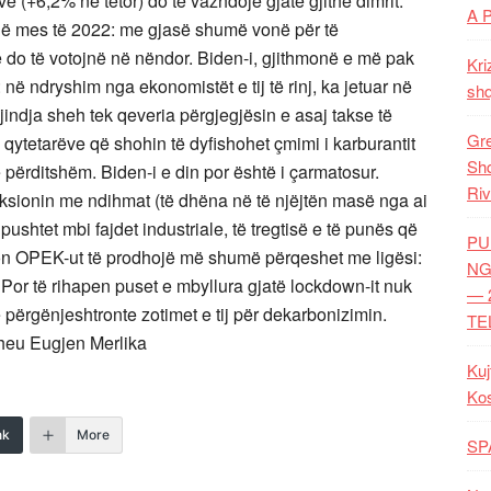
 (+6,2% në tetor) do të vazhdojë gjatë gjithë dimrit.
A 
 në mes të 2022: me gjasë shumë vonë për të
do të votojnë në nëndor. Biden-i, gjithmonë e më pak
Kri
në ndryshim nga ekonomistët e tij të rinj, ka jetuar në
shq
 gjindja sheh tek qeveria përgjegjësin e asaj takse të
Gre
 qytetarëve që shohin të dyfishohet çmimi i karburantit
Shq
ërditshëm. Biden-i e din por është i çarmatosur.
Riv
ksionin me ndihmat (të dhëna në të njëjtën masë nga ai
shtet mbi fajdet industriale, të tregtisë e të punës që
PU
kon OPEK-ut të prodhojë më shumë përqeshet me ligësi:
NG
Por të rihapen puset e mbyllura gjatë lockdown-it nuk
— 
të përgënjeshtronte zotimet e tij për dekarbonizimin.
TE
theu Eugjen Merlika
Kuj
Ko
nk
More
SP