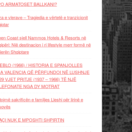
PO ARMATOSET BALLKANI?
za e vlerave – Tragjedia e vërtetë e tranzicionit
iptar
en Coast sjell Nammos Hotels & Resorts në
ipëri: Një destinacion i ri lifestyle merr formë në
ierën Shqiptare
EBLO (1966) / HISTORIA E SPANJOLLES
A VALENCIA QË PËRFUNDOI NË LUSHNJE
29 VJET PRITJE (1937 – 1966) TË NJË
LEFONATE NGA DY MOTRAT
tojmë sakrificën e familjes Lleshi për lirinë e
sovës
AÇI NUK E MPOSHTI SHPIRTIN