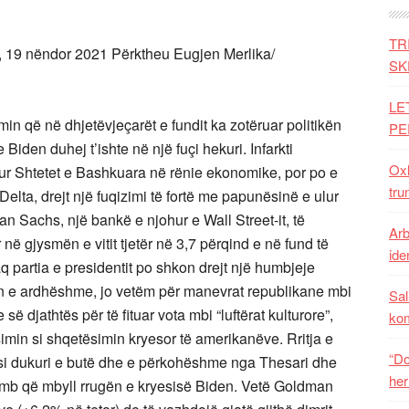
TR
19 nëndor 2021 Përktheu Eugjen Merlika/
SK
LE
 që në dhjetëvjeçarët e fundit ka zotëruar politikën
PE
Biden duhej t’ishte në një fuçi hekuri. Infarkti
Oxh
ur Shtetet e Bashkuara në rënie ekonomike, por po e
tru
 Delta, drejt një fuqizimi të fortë me papunësinë e ulur
n Sachs, një bankë e njohur e Wall Street-it, të
Arb
në gjysmën e vitit tjetër në 3,7 përqind e në fund të
iden
q partia e presidentit po shkon drejt një humbjeje
n e ardhëshme, jo vetëm për manevrat republikane mbi
Sal
së djathtës për të fituar vota mbi “luftërat kulturore”,
ko
min si shqetësimin kryesor të amerikanëve. Rritja e
“Do
i dukuri e butë dhe e përkohëshme nga Thesari dhe
her
ëmb që mbyll rrugën e kryesisë Biden. Vetë Goldman