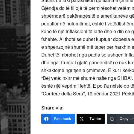
Sachs në fakt parashikon që flama e çmimeve
Gjëndja do të fillojë të përmirësohet vetëm
shpërndarë pakënaqësitë e amerikanëve që 
popullor në hulumtimet, është i vetëdijshëm: 
kohë të një inflaksioni të lartë dhe e din se
fshehtë. Ai thotë se duhet kuptuar dobësia e
e shpenzojnë shumë më tepër për harxhin e p
Duhet të mbrohet nga padia se ushqen infla
dhe nga Trump-i gjatë pandemisë) e nuk ka pu
shkaktojnë ngritjen e çmimeve. E kur i kër
“Bëj vetë: nxirr më shumë naftë nga SHBA”. 
është një veprim i lehtë. E po t’a nxiste do 
“Corriere della Sera”, 19 nëndor 2021 Përk
Share via:
Facebook
Twitter
Copy Li