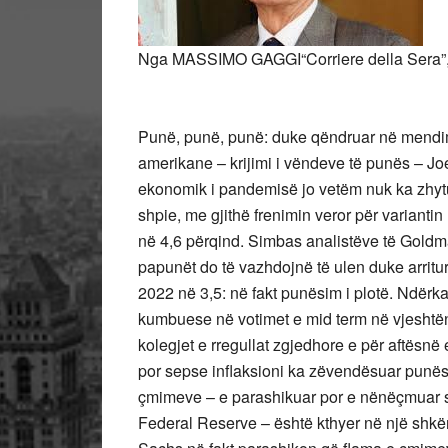
Nga MASSIMO GAGGI“Corriere della Sera”, 
Punë, punë, punë: duke qëndruar në mendimin
amerikane – krijimi i vëndeve të punës – Joe 
ekonomik i pandemisë jo vetëm nuk ka zhyt
shpie, me gjithë frenimin veror për variantin
në 4,6 përqind. Simbas analistëve të Goldma
papunët do të vazhdojnë të ulen duke arritur 
2022 në 3,5: në fakt punësim i plotë. Ndërka
kumbuese në votimet e mid term në vjeshtë
kolegjet e rregullat zgjedhore e për aftësnë e 
por sepse inflaksioni ka zëvendësuar punësi
çmimeve – e parashikuar por e nënëçmuar s
Federal Reserve – është kthyer në një shk