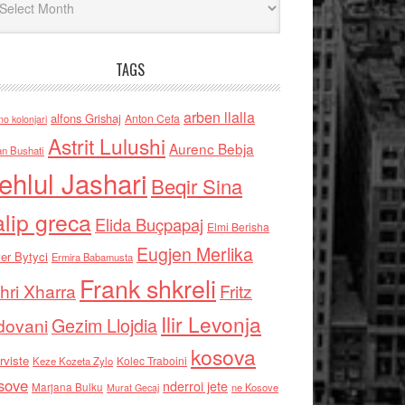
TAGS
arben llalla
alfons Grishaj
Anton Cefa
no kolonjari
Astrit Lulushi
Aurenc Bebja
an Bushati
ehlul Jashari
Beqir Sina
alip greca
Elida Buçpapaj
Elmi Berisha
Eugjen Merlika
er Bytyci
Ermira Babamusta
Frank shkreli
hri Xharra
Fritz
Ilir Levonja
Gezim Llojdia
dovani
kosova
rviste
Kolec Traboini
Keze Kozeta Zylo
sove
nderroi jete
Marjana Bulku
ne Kosove
Murat Gecaj