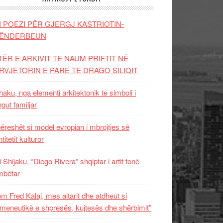
I POEZI PËR GJERGJ KASTRIOTIN-
ËNDERBEUN
TËR E ARKIVIT TE NAUM PRIFTIT NË
RVJETORIN E PARE TE DRAGO SILIQIT
aku, nga elementi arkitektonik te simboli i
ngut familjar
ëreshët si model evropian i mbrojtjes së
titetit kulturor
i Shijaku, “Diego Rivera” shqiptar i artit tonë
mbëtar
m Fred Kalaj, mes altarit dhe atdheut si
meneutikë e shpresës, kujtesës dhe shërbimit”