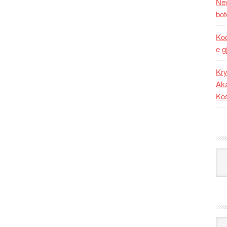
New
bot
Kod
e g
Kry
Aka
Ko
Kat
Ark