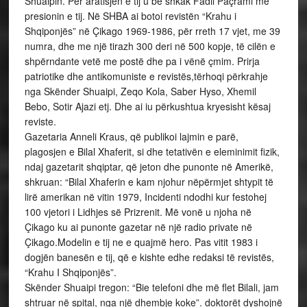
Shuaipin. Për aratisjen e tij u bë shkak Fadil Paçrami me
presionin e tij. Në SHBA ai botoi revistën “Krahu i
Shqiponjës” në Çikago 1969-1986, për rreth 17 vjet, me 39
numra, dhe me një tirazh 300 deri në 500 kopje, të cilën e
shpërndante vetë me postë dhe pa i vënë çmim. Prirja
patriotike dhe antikomuniste e revistës,tërhoqi përkrahje
nga Skënder Shuaipi, Zeqo Kola, Saber Hyso, Xhemil
Bebo, Sotir Ajazi etj. Dhe ai iu përkushtua kryesisht kësaj
reviste.
Gazetaria Anneli Kraus, që publikoi lajmin e parë,
plagosjen e Bilal Xhaferit, si dhe tetativën e eleminimit fizik,
ndaj gazetarit shqiptar, që jeton dhe punonte në Amerikë,
shkruan: “Bilal Xhaferin e kam njohur nëpërmjet shtypit të
lirë amerikan në vitin 1979, Incidenti ndodhi kur festohej
100 vjetori i Lidhjes së Prizrenit. Më vonë u njoha në
Çikago ku ai punonte gazetar në një radio private në
Çikago.Modelin e tij ne e quajmë hero. Pas vitit 1983 i
dogjën banesën e tij, që e kishte edhe redaksi të revistës,
“Krahu I Shqiponjës”.
Skënder Shuaipi tregon: “Bie telefoni dhe më flet Bilali, jam
shtruar në spital, nga një dhembje koke”. doktorët dyshojnë