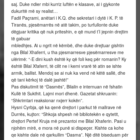
saj. Duke ndier mbi kurriz luftën e klasave, ai i gjykonte
dukuritë më sy realist…
Fadil Paçrami, anëtari i K.Q. dhe sekretari i dytë i K. P. të
Tiranës, pjesëmarrës në atë takim, po turfullonte duke
dëgjuar kritika që nuk priteshin, e që mund t’I jepnin drejtim
të gabuar
mbledhjes. Ai u ngrit në këmbë, dhe duke drejtuar gishtin
nga Bilal Xhaferri, u tha pjesmarresve pjesëmarresve me
ulërimë: “-E dini kush është ky që foli keq për romanin? Ky
është Bilal Xfaferri, të cilit ne i kemi vrarë të atin se ishte
armik, ballist. Mendoj se ai nuk ka vend në këtë sallë, dhe
që tani kërkoj të dalë jashtë!”
Pas diskutimit të “Dasmës”, Bilalin e internuan në fshatin
Kullë të Sukthit. Lajmi mori dhenë. Gazetat shkruanin:
“Shkrimtari reaksionar nxjerr kokën”.
Hysni Cyrbja, që ka qenë drejtori i parkut të mallrave në
Durrës, kujton: “Shkoja shpesh në bibliotekën e qytetit,
drejtori Pertef Kruja më prezantoi me Bilal Xhaferin. Pasi u
njohëm mirë, e mora në punë si dispeçer. Kishte ca kohe
qe kishte dale në qarkullim “Dasma”. Një ditë biseduam për