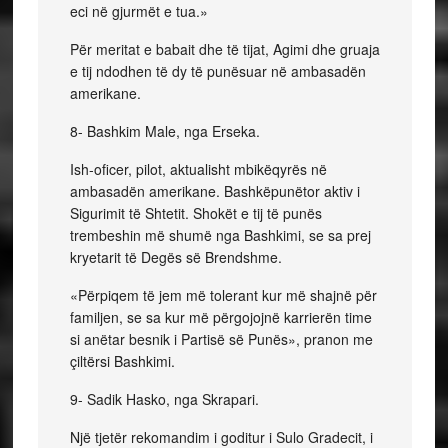
eci në gjurmët e tua.»
Për meritat e babait dhe të tijat, Agimi dhe gruaja
e tij ndodhen të dy të punësuar në ambasadën
amerikane.
8- Bashkim Male, nga Erseka.
Ish-oficer, pilot, aktualisht mbikëqyrës në
ambasadën amerikane. Bashkëpunëtor aktiv i
Sigurimit të Shtetit. Shokët e tij të punës
trembeshin më shumë nga Bashkimi, se sa prej
kryetarit të Degës së Brendshme.
«Përpiqem të jem më tolerant kur më shajnë për
familjen, se sa kur më përgojojnë karrierën time
si anëtar besnik i Partisë së Punës», pranon me
çiltërsi Bashkimi.
9- Sadik Hasko, nga Skrapari.
Një tjetër rekomandim i goditur i Sulo Gradecit, i