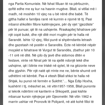
nga Partia Komuniste. Në fshat filluan të na përbuznin,
qoftë edhe me sy kur na hasnin rrugëve. Bilali, si vëllai më i
madh, në moshën 10 vjeç na u bë nënë dhe babë. Të
gjitha hallet e familjes ranë në kurmin e njomë të tij. Pasi
mbaroi shkollën fillore katërvjeçare, për dy vjet “gjezdiste”
për të punuar, që të na ushqente. Rraskapitej fshatrave për
një copë bukë, dhe një ditë mori rrugën për te halla në
Sarandë. Ishte 12 vjeç, filloi punë si shpërndarës letrash
dhe gazetash në postën e Sarandës. Ecte në këmbë nëpër
moçalet e fshatrave të Vurgut të Sarandës, zbathur për 10
-11 orë në ditë. Në çdo dy javë dhe sidomos ditën e
festave, vinte në Ninat për të na sjellë ndonjë lekë dhe
ushqime, që i blinte me triskë në qytet, të na gëzonte neve
dhe gjyshin. Për një natë që rrinte me ne, bënte shumë orë
udhëtimi në këmbë. Pas 4 vitesh Bilali shkoi te halla në
Shijak, ku punoi në fermën e Sukthit.”… Nga Edip Hoxha,
kushëriri i tij, mësohet se, në vitin1957-1958, Bilali punonte
si teknik ndërtimi në kantierin e Shkopetit, pasi kishte
mbaruar kursin njëvjeçar për Gjeometër. Në vitin 1962 e
marrin ushtar në Pronovik të Poliçanit, në atë kohë filloi të