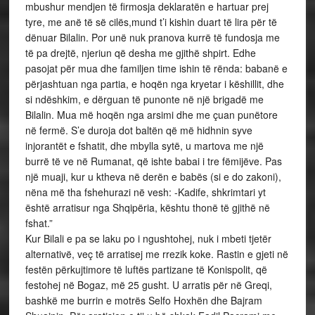
mbushur mendjen të firmosja deklaratën e hartuar prej
tyre, me anë të së cilës,mund t’i kishin duart të lira për të
dënuar Bilalin. Por unë nuk pranova kurrë të fundosja me
të pa drejtë, njeriun që desha me gjithë shpirt. Edhe
pasojat për mua dhe familjen time ishin të rënda: babanë e
përjashtuan nga partia, e hoqën nga kryetar i këshillit, dhe
si ndëshkim, e dërguan të punonte në një brigadë me
Bilalin. Mua më hoqën nga arsimi dhe me çuan punëtore
në fermë. S’e duroja dot baltën që më hidhnin syve
injorantët e fshatit, dhe mbylla sytë, u martova me një
burrë të ve në Rumanat, që ishte babai i tre fëmijëve. Pas
një muaji, kur u ktheva në derën e babës (si e do zakoni),
nëna më tha fshehurazi në vesh: -Kadife, shkrimtari yt
është arratisur nga Shqipëria, kështu thonë të gjithë në
fshat.”
Kur Bilali e pa se laku po i ngushtohej, nuk i mbeti tjetër
alternativë, veç të arratisej me rrezik koke. Rastin e gjeti në
festën përkujtimore të luftës partizane të Konispolit, që
festohej në Bogaz, më 25 gusht. U arratis për në Greqi,
bashkë me burrin e motrës Selfo Hoxhën dhe Bajram