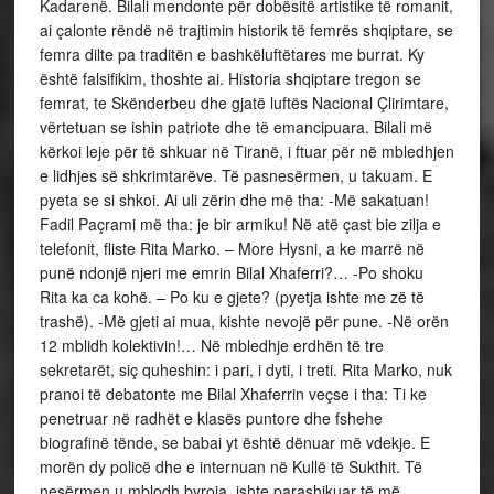
Kadarenë. Bilali mendonte për dobësitë artistike të romanit,
ai çalonte rëndë në trajtimin historik të femrës shqiptare, se
femra dilte pa traditën e bashkëluftëtares me burrat. Ky
është falsifikim, thoshte ai. Historia shqiptare tregon se
femrat, te Skënderbeu dhe gjatë luftës Nacional Çlirimtare,
vërtetuan se ishin patriote dhe të emancipuara. Bilali më
kërkoi leje për të shkuar në Tiranë, i ftuar për në mbledhjen
e lidhjes së shkrimtarëve. Të pasnesërmen, u takuam. E
pyeta se si shkoi. Ai uli zërin dhe më tha: -Më sakatuan!
Fadil Paçrami më tha: je bir armiku! Në atë çast bie zilja e
telefonit, fliste Rita Marko. – More Hysni, a ke marrë në
punë ndonjë njeri me emrin Bilal Xhaferri?… -Po shoku
Rita ka ca kohë. – Po ku e gjete? (pyetja ishte me zë të
trashë). -Më gjeti ai mua, kishte nevojë për pune. -Në orën
12 mblidh kolektivin!… Në mbledhje erdhën të tre
sekretarët, siç quheshin: i pari, i dyti, i treti. Rita Marko, nuk
pranoi të debatonte me Bilal Xhaferrin veçse i tha: Ti ke
penetruar në radhët e klasës puntore dhe fshehe
biografinë tënde, se babai yt është dënuar më vdekje. E
morën dy policë dhe e internuan në Kullë të Sukthit. Të
nesërmen u mblodh byroja, ishte parashikuar të më