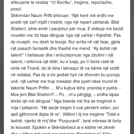
shkruante te revista “10 Korriku”, tregime, reportazhe,
poezi.
Shkrimtari Naum Prifti shkruan: “Një herë më erdhi me
postë një zarf mjaft i trashë, nga një repart ushtarak. Bilal
Xhaferri, ishte emër i panjohur për mua. E shikoja me bezdi
novelën me 32 faqe dërguar nga një ushtar i thjeshtë. Pas
dy muajsh, mu desh ta lexoja. Kur arrita në një faqe, gjeta
një pasazh fantastik dhe thashë me mend: “Ky është një
talent!” I befasuar dhe i entuziazmuar nga zbulimi i një
talenti, i shkrova një letër, ku e lusja, po t’i binte rasti të
vinte në Tiranë, do të isha i kënaqur të na bënte një vizitë
në redaksi. Pas dy a tre javësh hyri në dhomën ku punoja
unë, një ushtar me trup mesatar dhe pyeti nëse mund të
takonte Naum Priftin … M’u kujtua letra, prandaj e pyeta: -
Mos jeni Bilal Xhaferri? – Po , -m’u përgjigj, – erdha sipas
letrës që më dërguat.” Nga biseda më tha se tregimet e
mija i pëlqenin. “Në asnjë tregim ti nuk përsërit veten, por
sjell gjithmonë diçka të re”. Vëllimi I tij me tregime “Tokë e
lashtë, njerëz të rinj”dhe “Purpuranti”, lanë mbresa të forta
te lexuesit. Epokën e Skënderbeut ai e kishte në zëmër
dhe u kthye më vonë me romanin “Krastakraus”.Këto