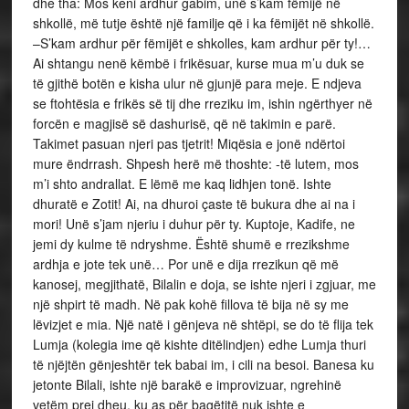
dhe tha: Mos keni ardhur gabim, unë s’kam fëmijë në
shkollë, më tutje është një familje që i ka fëmijët në shkollë.
–S’kam ardhur për fëmijët e shkolles, kam ardhur për ty!…
Ai shtangu nenë këmbë i frikësuar, kurse mua m’u duk se
të gjithë botën e kisha ulur në gjunjë para meje. E ndjeva
se ftohtësia e frikës së tij dhe rreziku im, ishin ngërthyer në
forcën e magjisë së dashurisë, që në takimin e parë.
Takimet pasuan njeri pas tjetrit! Miqësia e jonë ndërtoi
mure ëndrrash. Shpesh herë më thoshte: -të lutem, mos
m’i shto andrallat. E lëmë me kaq lidhjen tonë. Ishte
dhuratë e Zotit! Ai, na dhuroi çaste të bukura dhe ai na i
mori! Unë s’jam njeriu i duhur për ty. Kuptoje, Kadife, ne
jemi dy kulme të ndryshme. Është shumë e rrezikshme
ardhja e jote tek unë… Por unë e dija rrezikun që më
kanosej, megjithatë, Bilalin e doja, se ishte njeri i zgjuar, me
një shpirt të madh. Në pak kohë fillova të bija në sy me
lëvizjet e mia. Një natë i gënjeva në shtëpi, se do të flija tek
Lumja (kolegia ime që kishte ditëlindjen) edhe Lumja thuri
të njëjtën gënjeshtër tek babai im, i cili na besoi. Banesa ku
jetonte Bilali, ishte një barakë e improvizuar, ngrehinë
vetëm prej dheu, ku as për bagëtitë nuk ishte e