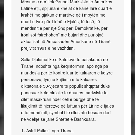
Mesme e deri tek Grupet Marksiste te Amerikes
Latine etj., spijuna e xhelat që kanë larë duart e
krahët me gjakun e martirve që i mbytën me
duart e tyre për Lirinë e Fjalës, të fesë, të
mendimit e për një Shqipëri Demokratike, për
ironi sot “strehohen” me bujari dhe punojnë
aktualisht në Ambasadën Amerikane në Tiranë
prej vitit 1991 e në vazhdim.
Selia Diplomatike e Shteteve te bashkuara ne
Tirane, ndoshta nga keqinformimi apo nga pa
mundesia per te kontrolluar te kaluaren e ketyre
personave, fyejne kujtimin e te kaluares
diktatoriale 50-vjecare te popullit shqiptar duke
punesuar keto pinjolle te dhunes marksiste te
cilet masakruan nder celi e burgje dhe te
likujdimit të njerezve që luftuan për Lirine e fjales
e te mendimit, symbol i te ciles ato besuan deri
ne vdekje se jane Shtetet e Bashkuara.
1- Astrit Pullazi, nga Tirana.