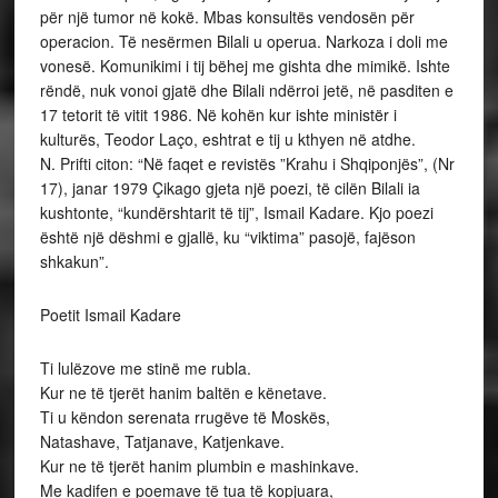
për një tumor në kokë. Mbas konsultës vendosën për
operacion. Të nesërmen Bilali u operua. Narkoza i doli me
vonesë. Komunikimi i tij bëhej me gishta dhe mimikë. Ishte
rëndë, nuk vonoi gjatë dhe Bilali ndërroi jetë, në pasditen e
17 tetorit të vitit 1986. Në kohën kur ishte ministër i
kulturës, Teodor Laço, eshtrat e tij u kthyen në atdhe.
N. Prifti citon: “Në faqet e revistës ”Krahu i Shqiponjës”, (Nr
17), janar 1979 Çikago gjeta një poezi, të cilën Bilali ia
kushtonte, “kundërshtarit të tij”, Ismail Kadare. Kjo poezi
është një dëshmi e gjallë, ku “viktima” pasojë, fajëson
shkakun”.
Poetit Ismail Kadare
Ti lulëzove me stinë me rubla.
Kur ne të tjerët hanim baltën e kënetave.
Ti u këndon serenata rrugëve të Moskës,
Natashave, Tatjanave, Katjenkave.
Kur ne të tjerët hanim plumbin e mashinkave.
Me kadifen e poemave të tua të kopjuara,