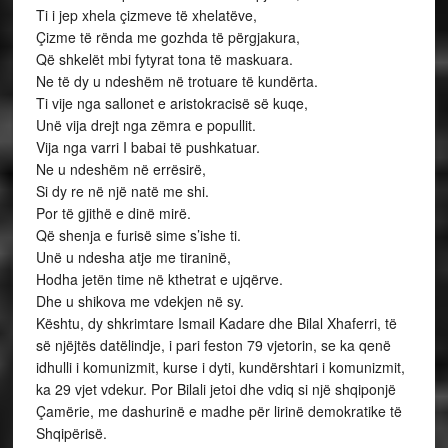
Ti i jep xhela çizmeve të xhelatëve,
Çizme të rënda me gozhda të përgjakura,
Që shkelët mbi fytyrat tona të maskuara.
Ne të dy u ndeshëm në trotuare të kundërta.
Ti vije nga sallonet e aristokracisë së kuqe,
Unë vija drejt nga zëmra e popullit.
Vija nga varri I babai të pushkatuar.
Ne u ndeshëm në errësirë,
Si dy re në një natë me shi.
Por të gjithë e dinë mirë.
Që shenja e furisë sime s’ishe ti.
Unë u ndesha atje me tiraninë,
Hodha jetën time në kthetrat e ujqërve.
Dhe u shikova me vdekjen në sy.
Kështu, dy shkrimtare Ismail Kadare dhe Bilal Xhaferri, të
së njëjtës datëlindje, i pari feston 79 vjetorin, se ka qenë
idhulli i komunizmit, kurse i dyti, kundërshtari i komunizmit,
ka 29 vjet vdekur. Por Bilali jetoi dhe vdiq si një shqiponjë
Çamërie, me dashurinë e madhe për lirinë demokratike të
Shqipërisë.