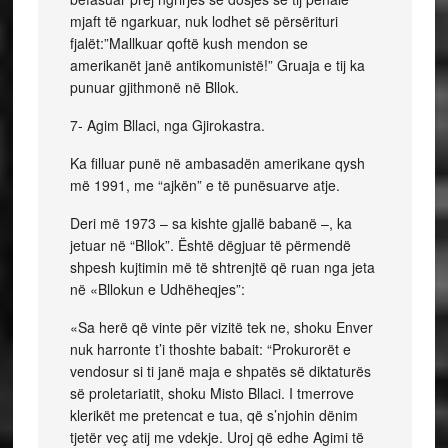
mjaft të ngarkuar, nuk lodhet së përsërituri
fjalët:”Mallkuar qoftë kush mendon se
amerikanët janë antikomunistë!” Gruaja e tij ka
punuar gjithmonë në Bllok.
7- Agim Bllaci, nga Gjirokastra.
Ka filluar punë në ambasadën amerikane qysh
më 1991, me “ajkën” e të punësuarve atje.
Deri më 1973 – sa kishte gjallë babanë –, ka
jetuar në “Bllok”. Është dëgjuar të përmendë
shpesh kujtimin më të shtrenjtë që ruan nga jeta
në «Bllokun e Udhëheqjes”:
«Sa herë që vinte për vizitë tek ne, shoku Enver
nuk harronte t’i thoshte babait: “Prokurorët e
vendosur si ti janë maja e shpatës së diktaturës
së proletariatit, shoku Misto Bllaci. I tmerrove
klerikët me pretencat e tua, që s’njohin dënim
tjetër veç atij me vdekje. Uroj që edhe Agimi të