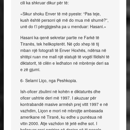
cili ka shkruar dikur për të:
«Sikur shoku Enver të më pyeste: “Pas teje,
kush është personi që më do mua më shumë?”,
unë do t’i përgjigjesha pa u menduar: Hasani.»
Hasani ka qenë sekretar partie ne Farkë të
Tiranës, tek helikopterët. Në çdo xhep të tij
mban një fotografi të Enver Hoxhës, ndërsa në
shtëpi ruan me mall një statujë të vogël fildishi të
diktatorit, të cilën e ledhaton në mbrëmje deri sa
e zë gjumi.
6- Selami Liço, nga Peshkopia.
Ish-oficer zbulimi në kohën e diktaturës dhe
oficer ushtrie deri më 1997. I akuzuar për
kontrabandë masive armësh prej vitit 1997 e në
vazhdim, Liçon e mori në mbrojtje ambasada
amerikane në Tiranë, ku edhe u punësua në
vitin 2000. Atje vazhdon të jetë edhe sot. I
befasuar prej ngrirjes së dosjes së tij penale