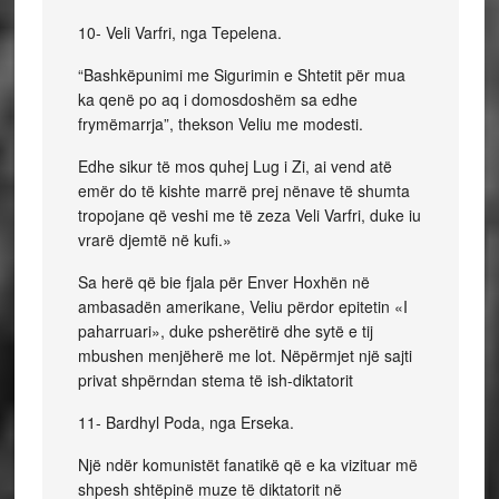
10- Veli Varfri, nga Tepelena.
“Bashkëpunimi me Sigurimin e Shtetit për mua
ka qenë po aq i domosdoshëm sa edhe
frymëmarrja”, thekson Veliu me modesti.
Edhe sikur të mos quhej Lug i Zi, ai vend atë
emër do të kishte marrë prej nënave të shumta
tropojane që veshi me të zeza Veli Varfri, duke iu
vrarë djemtë në kufi.»
Sa herë që bie fjala për Enver Hoxhën në
ambasadën amerikane, Veliu përdor epitetin «I
paharruari», duke psherëtirë dhe sytë e tij
mbushen menjëherë me lot. Nëpërmjet një sajti
privat shpërndan stema të ish-diktatorit
11- Bardhyl Poda, nga Erseka.
Një ndër komunistët fanatikë që e ka vizituar më
shpesh shtëpinë muze të diktatorit në