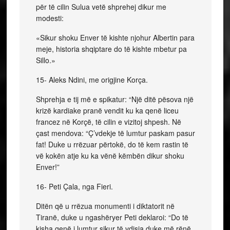
për të cilin Sulua vetë shprehej dikur me
modesti:
«Sikur shoku Enver të kishte njohur Albertin para
meje, historia shqiptare do të kishte mbetur pa
Sillo.»
15- Aleks Ndini, me origjine Korça.
Shprehja e tij më e spikatur: “Një ditë pësova një
krizë kardiake pranë vendit ku ka qenë liceu
francez në Korçë, të cilin e vizitoj shpesh. Në
çast mendova: “Ç’vdekje të lumtur paskam pasur
fat! Duke u rrëzuar përtokë, do të kem rastin të
vë kokën atje ku ka vënë këmbën dikur shoku
Enver!”
16- Peti Çala, nga Fieri.
Ditën që u rrëzua monumenti i diktatorit në
Tiranë, duke u ngashëryer Peti deklaroi: “Do të
kisha qenë i lumtur sikur të vdisja duke më rënë