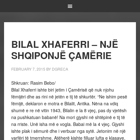
BILAL XHAFERRI – NJË
SHQIPONJË ÇAMËRIE
FEBRUARY 7, 2015
BY
DGRECA
Shkruan: Rasim Bebo/
Bilal Xhaferri ishte biri jetim i Çamërisë që nuk njohu
fëmijëri dhe as rini në jetën e tij të shkurtër. “Ne ishim pesë
fëmijë, deklaron e motra e Bilalit, Antika. Nëna na vdiq
shumë e re në vitin 1943, Bilalin e la 8 vjeç, pas dy vjetësh
na pushkatuan babanë! Na mori gjyshi në shtëpinë e tij të
na rriste. Unë isha më e vogla. Babai më la 4 vjeç. Gjyshi
ishte plak i sëmurë dhe i verbuar nga sytë. Jetonim në një
varfëri të tmerrshme. Atëherë kishte filluar lufta e klasave,