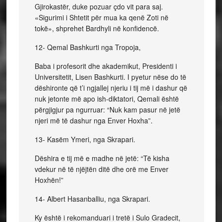
Gjirokastër, duke pozuar çdo vit para saj.
«Sigurimi i Shtetit për mua ka qenë Zoti në
tokë», shprehet Bardhyli në konfidencë.
12- Qemal Bashkurti nga Tropoja,
Baba i profesorit dhe akademikut, Presidenti i
Universitetit, Lisen Bashkurti. I pyetur nëse do të
dëshironte që t’i ngjallej njeriu i tij më i dashur që
nuk jetonte më apo ish-diktatori, Qemali është
përgjigjur pa ngurruar: “Nuk kam pasur në jetë
njeri më të dashur nga Enver Hoxha”.
13- Kasëm Ymeri, nga Skrapari.
Dëshira e tij më e madhe në jetë: “Të kisha
vdekur në të njëjtën ditë dhe orë me Enver
Hoxhën!”
14- Albert Hasanballiu, nga Skrapari.
Ky është i rekomanduari i tretë i Sulo Gradecit,