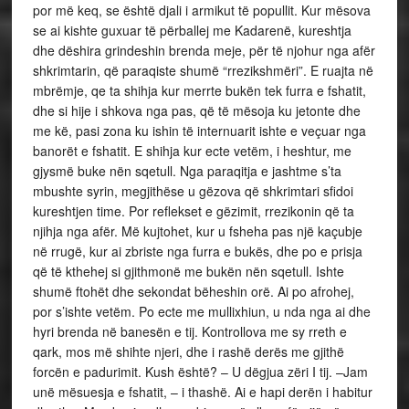
por më keq, se është djali i armikut të popullit. Kur mësova
se ai kishte guxuar të përballej me Kadarenë, kureshtja
dhe dëshira grindeshin brenda meje, për të njohur nga afër
shkrimtarin, që paraqiste shumë “rrezikshmëri”. E ruajta në
mbrëmje, qe ta shihja kur merrte bukën tek furra e fshatit,
dhe si hije i shkova nga pas, që të mësoja ku jetonte dhe
me kë, pasi zona ku ishin të internuarit ishte e veçuar nga
banorët e fshatit. E shihja kur ecte vetëm, i heshtur, me
gjysmë buke nën sqetull. Nga paraqitja e jashtme s’ta
mbushte syrin, megjithëse u gëzova që shkrimtari sfidoi
kureshtjen time. Por reflekset e gëzimit, rrezikonin që ta
njihja nga afër. Më kujtohet, kur u fsheha pas një kaçubje
në rrugë, kur ai zbriste nga furra e bukës, dhe po e prisja
që të kthehej si gjithmonë me bukën nën sqetull. Ishte
shumë ftohët dhe sekondat bëheshin orë. Ai po afrohej,
por s’ishte vetëm. Po ecte me mullixhiun, u nda nga ai dhe
hyri brenda në banesën e tij. Kontrollova me sy rreth e
qark, mos më shihte njeri, dhe i rashë derës me gjithë
forcën e padurimit. Kush është? – U dëgjua zëri I tij. –Jam
unë mësuesja e fshatit, – i thashë. Ai e hapi derën i habitur