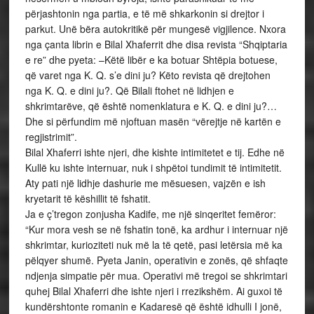
përjashtonin nga partia, e të më shkarkonin si drejtor i
parkut. Unë bëra autokritikë për mungesë vigjilence. Nxora
nga çanta librin e Bilal Xhaferrit dhe disa revista “Shqiptaria
e re” dhe pyeta: –Këtë libër e ka botuar Shtëpia botuese,
që varet nga K. Q. s’e dini ju? Këto revista që drejtohen
nga K. Q. e dini ju?. Që Bilali ftohet në lidhjen e
shkrimtarëve, që është nomenklatura e K. Q. e dini ju?…
Dhe si përfundim më njoftuan masën “vërejtje në kartën e
regjistrimit”.
Bilal Xhaferri ishte njeri, dhe kishte intimitetet e tij. Edhe në
Kullë ku ishte internuar, nuk i shpëtoi tundimit të intimitetit.
Aty pati një lidhje dashurie me mësuesen, vajzën e ish
kryetarit të këshillit të fshatit.
Ja e ç’tregon zonjusha Kadife, me një sinqeritet femëror:
“Kur mora vesh se në fshatin tonë, ka ardhur i internuar një
shkrimtar, kurioziteti nuk më la të qetë, pasi letërsia më ka
pëlqyer shumë. Pyeta Janin, operativin e zonës, që shfaqte
ndjenja simpatie për mua. Operativi më tregoi se shkrimtari
quhej Bilal Xhaferri dhe ishte njeri i rrezikshëm. Ai guxoi të
kundërshtonte romanin e Kadaresë që është idhulli I jonë,