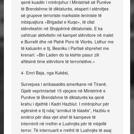
qenë kuadër i mirënjohur i Ministrisë së Punëve
të Brendshme të diktaturës, ekspert i stërvitjes
së grupeve terroriste marksiste-leniniste të
mbiquajtura «Brigadat e Kuqe», të cilat
stërviteshin në Shqipërinë diktatoriale. E ka
ushtruar aktivitetin në kampet stërvitore në malet
e Burrelit dhe në Pishë Poro të Vlorës. Lidhur me
të kaluarën e tij, Besniku i Partisë shprehet me
krenari: «Bin Laden do ta kishte pasur zili
aftësinë time stërvitore të terroristëve.»
4- Emri Baja, nga Kukësi,
Survejues i ambasadës amerikane në Tiranë.
Gjatë veprimtarisë 15 vjeçare në Ministrinë e
Punëve të Brendshme të diktaturës ka qenë
krahu i djathtë i Kadri Hazbiut. I mirënjohur për
egërsinë e tij ndaj “armikut të klasës”, Hazbiu e
emëroi për disa vjet shef të kampeve të
internimit në rrethin e Lushnjës për të mbjellë
terror. Të internuarit e rrethit të Lushnjës të asaj