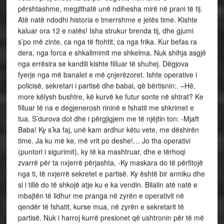
përshtashme, megjithatë unë ndihesha mirë në prani të tij.
Atë natë ndodhi historia e tmerrshme e jetës time. Kishte
kaluar ora 12 e natës! Isha strukur brenda tij, dhe gjumi
s’po më zinte, ca nga të ftohtit, ca nga frika. Kur befas ra
dera, nga forca e shkallmimit me shkelma. Nuk shihja asgjë
nga errësira se kandili kishte filluar të shuhej. Dëgjova
fyerje nga më banalet e më çnjerëzoret. Ishte operative i
policisë, sekretari i partisë dhe babai, që bërtisnin:. –Hë,
more këlysh bushtre, kë kurvë ke futur sonte në shtrat? Ke
filluar të na e degjenerosh rininë e fshatit me shkrimet e
tua. S’durova dot dhe i përgjigjem me të njëjtin ton: -Mjaft
Baba! Ky s’ka faj, unë kam ardhur këtu vete, me dëshirën
time. Ja ku më ke, më vrit po deshe!… Jo tha operativi
(puntori i sigurimit), ky të ka mashtruar, dhe e tërhoqi
zvarrë për ta nxjerrë përjashta, -Ky maskara do të përfitojë
nga ti, të nxjerrë sekretet e partisë. Ky është bir armiku dhe
si i tillë do të shkojë atje ku e ka vendin. Bilalin atë natë e
mbajtën të lidhur me pranga në zyrën e operativit në
qendër të fshatit, kurse mua, në zyrën e sekretarit të
partisë. Nuk i harroj kurrë presionet që ushtronin për të më