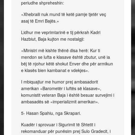
periudhe shpreheshin:
«Xhebraili nuk mund të ketë pamje tjetër veç
asaj të Emri Bajës.»
Lidhur me veprimtarinë e tij përkrah Kadri
Hazbiut, Baja kujton me nostalgji:
«Ministri më kishte thënë disa herë: Kur ti
mendon se lufta e klasave është zbutur, unë ia
bëj të njohur këtë shokut Enver dhe për armikun
e klasës bien kambanat e vdekjes».
I mbiquajtur me humor prej ambasadorit
amerikan «Barometër i luftës së klasave»,
komunistit veteran Baja i është besuar survejimi i
ambasadës së «imperializmit amerikan».
5- Hasan Spahiu, nga Skrapari.
Kuadër i sprovuar i Sigurimit të Shtetit i
rekomanduar për punësim prej Sulo Gradecit, i