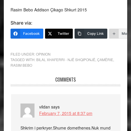
Rasim Bebo Addison Çikago Shkurt 2015
Share via:
Facebook
Twitter
Copy Link
More
FILED UNDER:
OPINION
TAGGED WITH:
BILAL XHAFERRI - NJË SHQIPONJË
,
ÇAMËRIE
,
RASIM BEBO
COMMENTS
vildan
says
February 7, 2015 at 8:37 pm
Shkrim i perkryer.Shume domethenes.Nuk mund