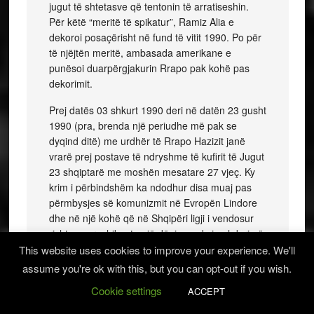
jugut të shtetasve që tentonin të arratiseshin.
Për këtë “meritë të spikatur”, Ramiz Alia e
dekoroi posaçërisht në fund të vitit 1990. Po për
të njëjtën meritë, ambasada amerikane e
punësoi duarpërgjakurin Rrapo pak kohë pas
dekorimit.
Prej datës 03 shkurt 1990 deri në datën 23 gusht
1990 (pra, brenda një periudhe më pak se
dyqind ditë) me urdhër të Rrapo Hazizit janë
vrarë prej postave të ndryshme të kufirit të Jugut
23 shqiptarë me moshën mesatare 27 vjeç. Ky
krim i përbindshëm ka ndodhur disa muaj pas
përmbysjes së komunizmit në Evropën Lindore
dhe në një kohë që në Shqipëri ligji i vendosur
rishtas parashikonte një dënim maksimal deri në
pesë vjet heqje lirie për shkelje kufiri.
This website uses cookies to improve your experience. We'll
assume you're ok with this, but you can opt-out if you wish.
Të gjith personat e listës janë me Tesera te
Cookie settings
PPSH-se
ACCEPT