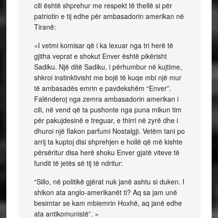
cili është shprehur me respekt të thellë si për
patriotin e tij edhe për ambasadorin amerikan në
Tiranë:
«I vetmi komisar që i ka lexuar nga tri herë të
gjitha veprat e shokut Enver është pikërisht
Sadiku. Një ditë Sadiku, i përhumbur në kujtime,
shkroi instinktivisht me bojë të kuqe mbi një mur
të ambasadës emrin e pavdekshëm “Enver”.
Falënderoj nga zemra ambasadorin amerikan i
cili, në vend që ta pushonte nga puna mikun tim
për pakujdesinë e treguar, e thirri në zyrë dhe i
dhuroi një flakon parfumi Nostalgji. Vetëm tani po
arrij ta kuptoj disi shprehjen e hollë që më kishte
përsëritur disa herë shoku Enver gjatë viteve të
fundit të jetës së tij të ndritur:
“Sillo, në politikë gjërat nuk janë ashtu si duken. I
shikon ata anglo‑amerikanët ti? Aq sa jam unë
besimtar se kam mbiemrin Hoxhë, aq janë edhe
ata antikomunistë”. »