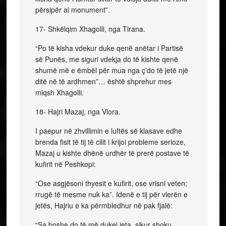
përsipër ai monument”.
17- Shkëlqim Xhagolli, nga Tirana.
“Po të kisha vdekur duke qenë anëtar i Partisë
së Punës, me siguri vdekja do të kishte qenë
shumë më e ëmbël për mua nga ç’do të jetë një
ditë në të ardhmen”… është shprehur mes
miqsh Xhagolli.
18- Hajri Mazaj, nga Vlora.
I paepur në zhvillimin e luftës së klasave edhe
brenda fisit të tij të cilit i krijoi probleme serioze,
Mazaj u kishte dhënë urdhër të prerë postave të
kufirit në Peshkopi:
“Ose asgjësoni thyesit e kufirit, ose vrisni veten;
rrugë të mesme nuk ka”. Idenë e tij për vlerën e
jetës, Hajriu e ka përmbledhur në pak fjalë:
“Sa boshe do të më dukej jeta, sikur shoku