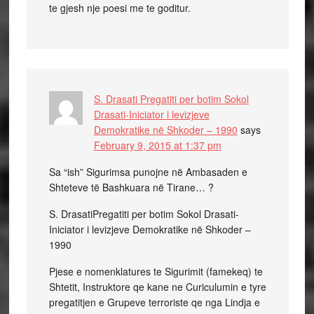
te gjesh nje poesi me te goditur.
S. Drasati Pregatiti per botim Sokol
Drasati-Iniciator i levizjeve
Demokratike në Shkoder – 1990
says
February 9, 2015 at 1:37 pm
Sa “ish” Sigurimsa punojne në Ambasaden e
Shteteve të Bashkuara në Tirane… ?
S. DrasatiPregatiti per botim Sokol Drasati-
Iniciator i levizjeve Demokratike në Shkoder –
1990
Pjese e nomenklatures te Sigurimit (famekeq) te
Shtetit, Instruktore qe kane ne Curiculumin e tyre
pregatitjen e Grupeve terroriste qe nga Lindja e