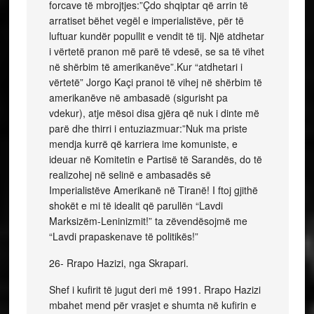
forcave të mbrojtjes:”Çdo shqiptar që arrin të
arratiset bëhet vegël e imperialistëve, për të
luftuar kundër popullit e vendit të tij. Një atdhetar
i vërtetë pranon më parë të vdesë, se sa të vihet
në shërbim të amerikanëve”.Kur “atdhetari i
vërtetë” Jorgo Kaçi pranoi të vihej në shërbim të
amerikanëve në ambasadë (sigurisht pa
vdekur), atje mësoi disa gjëra që nuk i dinte më
parë dhe thirri i entuziazmuar:”Nuk ma priste
mendja kurrë që karriera ime komuniste, e
ideuar në Komitetin e Partisë të Sarandës, do të
realizohej në selinë e ambasadës së
Imperialistëve Amerikanë në Tiranë! I ftoj gjithë
shokët e mi të idealit që parullën “Lavdi
Marksizëm-Leninizmit!” ta zëvendësojmë me
“Lavdi prapaskenave të politikës!”
26- Rrapo Hazizi, nga Skrapari.
Shef i kufirit të jugut deri më 1991. Rrapo Hazizi
mbahet mend për vrasjet e shumta në kufirin e