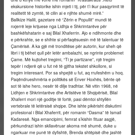
ekskursione historike ishin mjeti i tij, për t’i ikur pasqyrimit të
realitetit të zymtë, të cilin ai e njihte shumë mirë.”
Ballkize Halili, gazetare në “Zërin e Popullit” mundi të
nxjerrë leje krijuese nga Lidhja e Shkrimtarëve për
bashkëfshatarin e saj Bilal Xhaferrin. Ajo e ndihmonte dhe
e përkrahte, se e shihte si përfaqësuesin më të talentuar të
Çamërisë. A ka gjë më tronditëse për autorin, kur sheh që
libri i tij bëhet qull për letër ambalazhi, se ngrinte problemet
Çame. Më kujtohet tregimi, “Ti je partizane”, një tregim
tepër i ndjerë që u fut në të gjitha tekstet shkollore, si
tregim interesant. Por sa shpejtë u fut, aq rrufeshëm u hoq.
Paqëndrueshmëria e politikës së Enver Hoxhës, bënte që
sot të ishe hero, nesër të dilje tradhtar. Në vitin 1968, në
Lidhjen e Shkrimtarëve dhe Artistëve të Shqipërisë, Bilal
Xhaferri mori një goditje të fortë, pasi dëmtoi shtyllën
vertebrale të letërsisë shqipe. Dhe ishte pikërisht diskutimi
profesional i Bilal Xhaferrit, për romanin “Dasma” të Ismail
Kadaresë. Nga emancipimi, femrat s’kishin fituar asgjë,
përkundrazi ishin skllavëruar akoma më shumë, duke u
ngarkuar me punë të dyfishtë, Brenda shtëpisë dhe jashtë