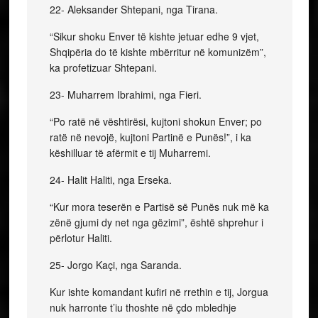
22- Aleksander Shtepani, nga Tirana.
“Sikur shoku Enver të kishte jetuar edhe 9 vjet,
Shqipëria do të kishte mbërritur në komunizëm”,
ka profetizuar Shtepani.
23- Muharrem Ibrahimi, nga Fieri.
“Po ratë në vështirësi, kujtoni shokun Enver; po
ratë në nevojë, kujtoni Partinë e Punës!”, i ka
këshilluar të afërmit e tij Muharremi.
24- Halit Haliti, nga Erseka.
“Kur mora teserën e Partisë së Punës nuk më ka
zënë gjumi dy net nga gëzimi”, është shprehur i
përlotur Haliti.
25- Jorgo Kaçi, nga Saranda.
Kur ishte komandant kufiri në rrethin e tij, Jorgua
nuk harronte t’iu thoshte në çdo mbledhje