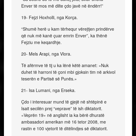
Enver të mos më dilte çdo javë në ëndërr!”
19- Fejzi Hoxholli, nga Korça.
“Shumë herë u kam tërhequr vërejtjen prindërve
që nuk më kanë çuar emrin Enver”, ka thënë
Fejziu me keqardhje.
20- Mels Arapi, nga Vlora.
Të afërmve të tij u ka lënë këtë amanet: «Nuk
duhet të harroni të çoni mbi gjoksin tim në arkivol
teserën e Partisë së Punës.»
21- Isa Lumani, nga Erseka.
Çdo i interesuar mund të gjejë në shtëpinë e
Isait secilën prej “veprave” të ish diktatorit.
«Veprën 19» në anglisht ia ka bërë dhuratë
ambasadori amerikan më 16 tetor 2008, me
rastin e 100 vjetorit të ditëlindjes së diktatorit.