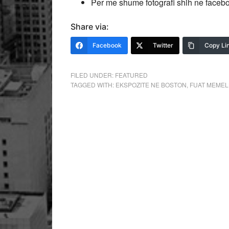
Per me shume fotografi shih ne faceboo
Share via:
Facebook
Twitter
Copy Li
FILED UNDER:
FEATURED
TAGGED WITH:
EKSPOZITE NE BOSTON
,
FUAT MEMEL