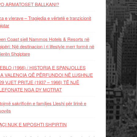
PO ARMATOSET BALLKANI?
za e vlerave – Tragjedia e vërtetë e tranzicionit
iptar
en Coast sjell Nammos Hotels & Resorts në
ipëri: Një destinacion i ri lifestyle merr formë në
ierën Shqiptare
EBLO (1966) / HISTORIA E SPANJOLLES
A VALENCIA QË PËRFUNDOI NË LUSHNJE
29 VJET PRITJE (1937 – 1966) TË NJË
LEFONATE NGA DY MOTRAT
tojmë sakrificën e familjes Lleshi për lirinë e
sovës
AÇI NUK E MPOSHTI SHPIRTIN