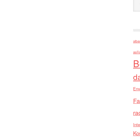
alba
asll
B
d
Env
Fa
ra
Inte
Ko