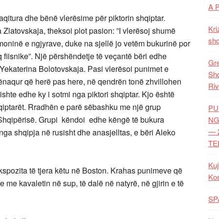
A 
qitura dhe bënë vlerësime për piktorin shqiptar.
Kri
latovskaja, theksoi plot pasion: ”I vlerësoj shumë
shq
rmoninë e ngjyrave, duke na sjellë jo vetëm bukurinë por
q fiisnike”. Një përshëndetje të veçantë bëri edhe
Gre
 Yekaterina Bolotovskaja. Pasi vlerësoi punimet e
Shq
kënaqur që herë pas here, në qendrën tonë zhvillohen
Riv
ishte edhe ky i sotmi nga piktori shqiptar. Kjo është
hqiptarët. Rradhën e parë sëbashku me një grup
PU
 Shqipërisë. Grupi këndoi edhe këngë të bukura
NG
— 
nga shqipja në rusisht dhe anasjelltas, e bëri Aleko
TE
Kuj
kspozita të tjera këtu në Boston. Krahas punimeve që
Ko
e me kavaletin në sup, të dalë në natyrë, në gjirin e të
SP