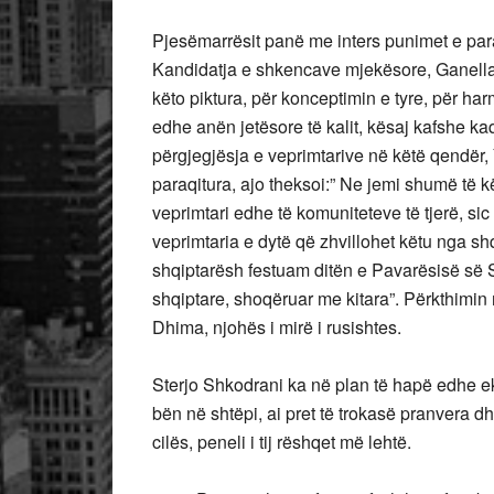
Pjesëmarrësit panë me inters punimet e para
Kandidatja e shkencave mjekësore, Ganella Z
këto piktura, për konceptimin e tyre, për ha
edhe anën jetësore të kalit, kësaj kafshe ka
përgjegjësja e veprimtarive në këtë qendër,
paraqitura, ajo theksoi:” Ne jemi shumë të 
veprimtari edhe të komuniteteve të tjerë, sic 
veprimtaria e dytë që zhvillohet këtu nga s
shqiptarësh festuam ditën e Pavarësisë së
shqiptare, shoqëruar me kitara”. Përkthimin 
Dhima, njohës i mirë i rusishtes.
Sterjo Shkodrani ka në plan të hapë edhe e
bën në shtëpi, ai pret të trokasë pranvera dh
cilës, peneli i tij rëshqet më lehtë.