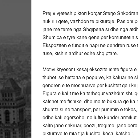
Prej 9 vjetësh piktori korçar Sterjo Shkodra
nuk ri i qetë, vazhdon të pikturojë. Pasioni pë
janë me temë nga Shqipëria si dhe nga atdhe
Shumica e tyre kanë qënë për komunitetin s
Ekspozitën e fundit e hapi në qendrën ruse t
rusë, kishin ardhur edhe shqiptarë.
Motivi kryesor i kësaj eksozite ishte figura e k
thuhet se historia e popujve, ka kaluar në sh
qendrën e të moshuarve për kushtet që i krijua
Figura e kalit më ka tërhequr vazhdimisht, q
kafshët më fisnike dhe më të bukura që ka m
shumta si në transport, për punimin e tokës, 
edhe kali egërsohej në luftë kundër armikut. 
kalin janë shkruar, poezi, tregime, janë b
pikturave të mia t’ja kushtoj kësaj kafshe ”.