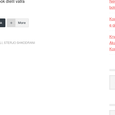
k dielli vatra
New
bot
Kod
nk
More
e g
Kry
Aka
LI
,
STERJO SHKODRANI
Ko
Kat
Ark