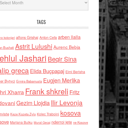
TAGS
arben llalla
alfons Grishaj
Anton Cefa
no kolonjari
Astrit Lulushi
Aurenc Bebja
an Bushati
ehlul Jashari
Beqir Sina
alip greca
Elida Buçpapaj
Elmi Berisha
Eugjen Merlika
er Bytyci
Ermira Babamusta
Frank shkreli
hri Xharra
Fritz
Ilir Levonja
Gezim Llojdia
dovani
kosova
rviste
Kolec Traboini
Keze Kozeta Zylo
sove
nderroi jete
Marjana Bulku
ne Kosove
Murat Gecaj