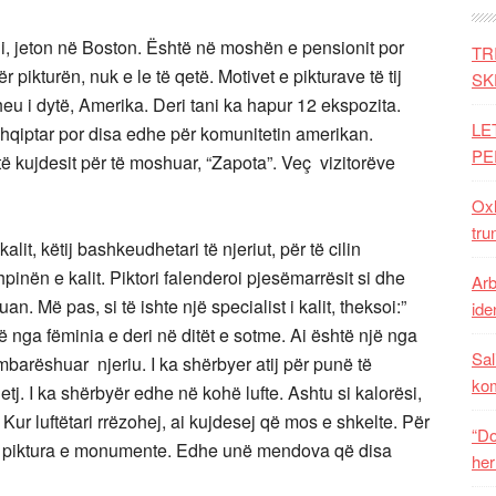
ni, jeton në Boston. Është në moshën e pensionit por
TR
r pikturën, nuk e le të qetë. Motivet e pikturave të tij
SK
u i dytë, Amerika. Deri tani ka hapur 12 ekspozita.
LE
hqiptar por disa edhe për komunitetin amerikan.
PE
ë kujdesit për të moshuar, “Zapota”. Veç vizitorëve
Oxh
tru
alit, këtij bashkeudhetari të njeriut, për të cilin
pinën e kalit. Piktori falenderoi pjesëmarrësit si dhe
Arb
n. Më pas, si të ishte një specialist i kalit, theksoi:”
iden
ë nga fëminia e deri në ditët e sotme. Ai është një nga
Sal
barëshuar njeriu. I ka shërbyer atij për punë të
ko
etj. I ka shërbyër edhe në kohë lufte. Ashtu si kalorësi,
Kur luftëtari rrëzohej, ai kujdesej që mos e shkelte. Për
“Do
ërë piktura e monumente. Edhe unë mendova që disa
her