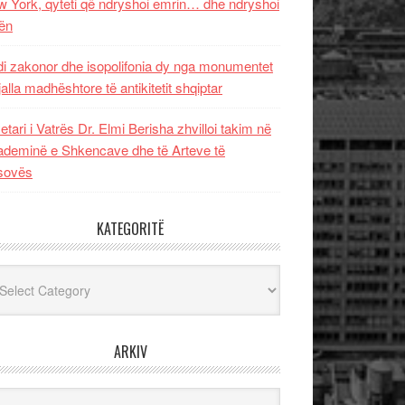
 York, qyteti që ndryshoi emrin… dhe ndryshoi
ën
i zakonor dhe isopolifonia dy nga monumentet
jalla madhështore të antikitetit shqiptar
etari i Vatrës Dr. Elmi Berisha zhvilloi takim në
deminë e Shkencave dhe të Arteve të
sovës
KATEGORITË
egoritë
ARKIV
iv