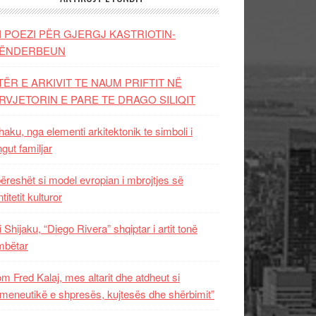
I POEZI PËR GJERGJ KASTRIOTIN-
ËNDERBEUN
TËR E ARKIVIT TE NAUM PRIFTIT NË
RVJETORIN E PARE TE DRAGO SILIQIT
aku, nga elementi arkitektonik te simboli i
ngut familjar
ëreshët si model evropian i mbrojtjes së
titetit kulturor
i Shijaku, “Diego Rivera” shqiptar i artit tonë
mbëtar
m Fred Kalaj, mes altarit dhe atdheut si
meneutikë e shpresës, kujtesës dhe shërbimit”