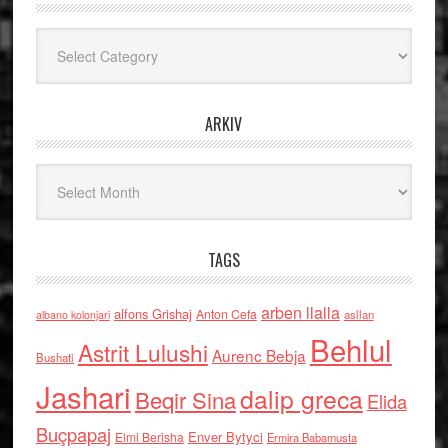
Kategoritë
ARKIV
Arkiv
TAGS
arben llalla
alfons Grishaj
Anton Cefa
asllan
albano kolonjari
Behlul
Astrit Lulushi
Aurenc Bebja
Bushati
Jashari
dalip greca
Beqir Sina
Elida
Buçpapaj
Enver Bytyci
Elmi Berisha
Ermira Babamusta