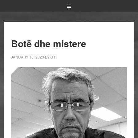
Botë dhe mistere
JANUARY 16, 2023
BY
S P