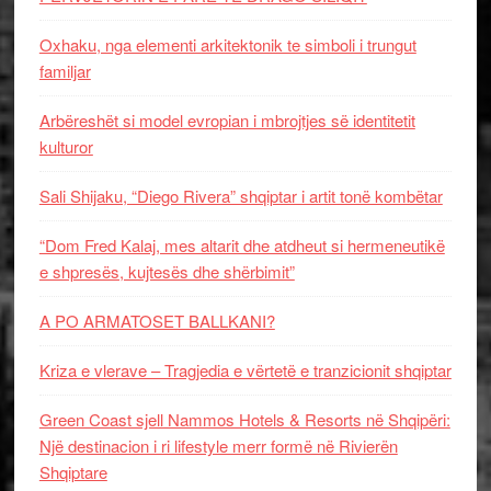
Oxhaku, nga elementi arkitektonik te simboli i trungut
familjar
Arbëreshët si model evropian i mbrojtjes së identitetit
kulturor
Sali Shijaku, “Diego Rivera” shqiptar i artit tonë kombëtar
“Dom Fred Kalaj, mes altarit dhe atdheut si hermeneutikë
e shpresës, kujtesës dhe shërbimit”
A PO ARMATOSET BALLKANI?
Kriza e vlerave – Tragjedia e vërtetë e tranzicionit shqiptar
Green Coast sjell Nammos Hotels & Resorts në Shqipëri:
Një destinacion i ri lifestyle merr formë në Rivierën
Shqiptare