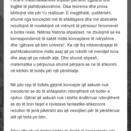
logjikë të jashtëzakonshme. Disa teorema dhe prova
kërkojnë vite për t’u realizuar. E megjithatë, çuditërisht,
shumë nga konceptet më të shkëlqyera dhe më abstrakte
rezultojnë të modelojnë në mënyrë të përsosur fenomenet
e botës reale. Ndërsa historia shpaloset, ne zbulojmë se ka
korrespondencë të saktë midis koncepteve të ndryshme
dhe “gjërave që bën universi”. Ka një lloj mbivendosjeje të
jashtëzakonshme midis asaj që po ndodh në mendjet tona
dhe asaj që po ndodh atje. Dhe shumë shpesh,
matematika u përpunua shumë përpara se ne të shkonim
në kërkim të botës për një përshtatje.
Në çdo cep të fizikës gjejmë koncepte që askush nuk
mendonte se do të shfaqeshin ndonjëherë në botën e
njohur. Gjërat që askush nuk i kishte ëndërruar ndonjëherë
se do të linin faqet e revistave fantastike-shkencore
rezulton të jenë pikërisht ato që nevojiten për të përshkruar
atë që bota po bën.
Nëse dikush në histori kishte të drejtë të komentonte për