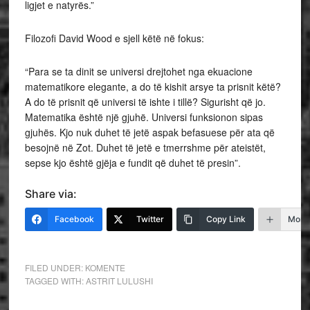
ligjet e natyrës.”
Filozofi David Wood e sjell këtë në fokus:
“Para se ta dinit se universi drejtohet nga ekuacione
matematikore elegante, a do të kishit arsye ta prisnit këtë?
A do të prisnit që universi të ishte i tillë? Sigurisht që jo.
Matematika është një gjuhë. Universi funksionon sipas
gjuhës. Kjo nuk duhet të jetë aspak befasuese për ata që
besojnë në Zot. Duhet të jetë e tmerrshme për ateistët,
sepse kjo është gjëja e fundit që duhet të presin”.
Share via:
Facebook
Twitter
Copy Link
More
FILED UNDER:
KOMENTE
TAGGED WITH:
ASTRIT LULUSHI