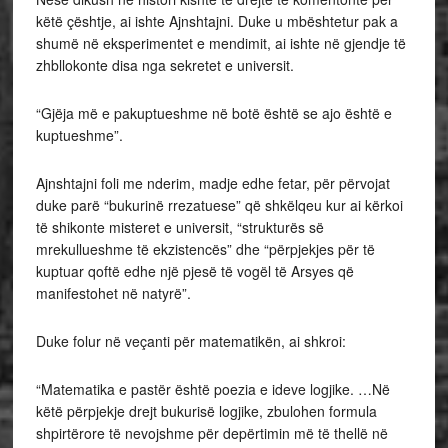
këtë çështje, ai ishte Ajnshtajni. Duke u mbështetur pak a
shumë në eksperimentet e mendimit, ai ishte në gjendje të
zhbllokonte disa nga sekretet e universit.
“Gjëja më e pakuptueshme në botë është se ajo është e
kuptueshme”.
Ajnshtajni foli me nderim, madje edhe fetar, për përvojat
duke parë “bukurinë rrezatuese” që shkëlqeu kur ai kërkoi
të shikonte misteret e universit, “strukturës së
mrekullueshme të ekzistencës” dhe “përpjekjes për të
kuptuar qoftë edhe një pjesë të vogël të Arsyes që
manifestohet në natyrë”.
Duke folur në veçanti për matematikën, ai shkroi:
“Matematika e pastër është poezia e ideve logjike. …Në
këtë përpjekje drejt bukurisë logjike, zbulohen formula
shpirtërore të nevojshme për depërtimin më të thellë në