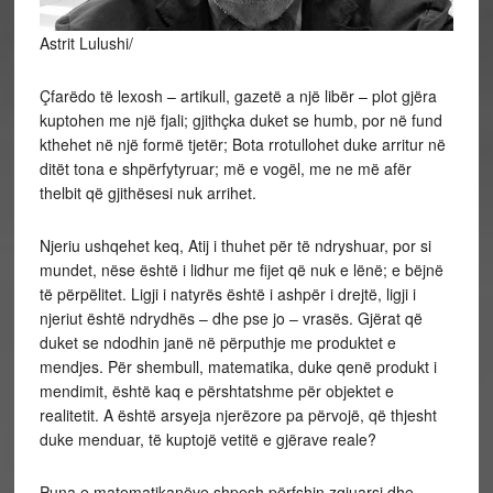
Astrit Lulushi/
Çfarëdo të lexosh – artikull, gazetë a një libër – plot gjëra
kuptohen me një fjali; gjithçka duket se humb, por në fund
kthehet në një formë tjetër; Bota rrotullohet duke arritur në
ditët tona e shpërfytyruar; më e vogël, me ne më afër
thelbit që gjithësesi nuk arrihet.
Njeriu ushqehet keq, Atij i thuhet për të ndryshuar, por si
mundet, nëse është i lidhur me fijet që nuk e lënë; e bëjnë
të përpëlitet. Ligji i natyrës është i ashpër i drejtë, ligji i
njeriut është ndrydhës – dhe pse jo – vrasës. Gjërat që
duket se ndodhin janë në përputhje me produktet e
mendjes. Për shembull, matematika, duke qenë produkt i
mendimit, është kaq e përshtatshme për objektet e
realitetit. A është arsyeja njerëzore pa përvojë, që thjesht
duke menduar, të kuptojë vetitë e gjërave reale?
Puna e matematikanëve shpesh përfshin zgjuarsi dhe