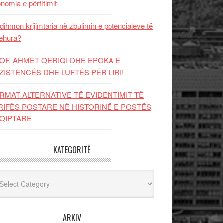
nomia e përfitimit
dihmon krijimtaria në zbulimin e potencialeve të
ehura?
OF. AHMET QERIQI DHE EPOKA E
ZISTENCЁS DHE LUFTЁS PЁR LIRI!
RMAT ALTERNATIVE TË EVIDENTIMIT TË
RIFËS POSTARE NË HISTORINË E POSTËS
QIPTARE
KATEGORITË
egoritë
ARKIV