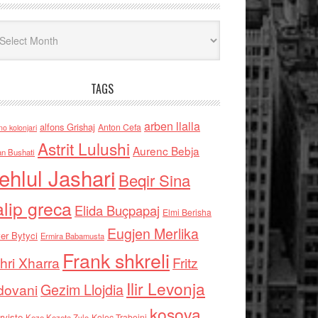
iv
TAGS
arben llalla
alfons Grishaj
Anton Cefa
no kolonjari
Astrit Lulushi
Aurenc Bebja
an Bushati
ehlul Jashari
Beqir Sina
alip greca
Elida Buçpapaj
Elmi Berisha
Eugjen Merlika
er Bytyci
Ermira Babamusta
Frank shkreli
hri Xharra
Fritz
Ilir Levonja
Gezim Llojdia
dovani
kosova
rviste
Kolec Traboini
Keze Kozeta Zylo