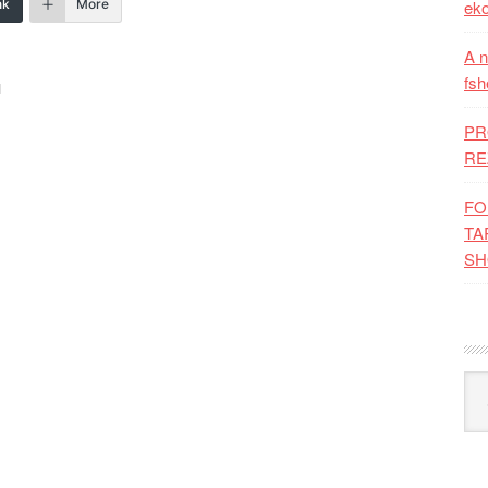
nk
More
eko
A n
fsh
I
PR
RE
FO
TA
SH
Kat