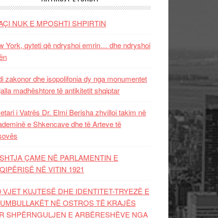
AÇI NUK E MPOSHTI SHPIRTIN
 York, qyteti që ndryshoi emrin… dhe ndryshoi
ën
i zakonor dhe isopolifonia dy nga monumentet
jalla madhështore të antikitetit shqiptar
etari i Vatrës Dr. Elmi Berisha zhvilloi takim në
deminë e Shkencave dhe të Arteve të
sovës
SHTJA ÇAME NË PARLAMENTIN E
QIPËRISË NË VITIN 1921
0 VJET KUJTESË DHE IDENTITET-TRYEZË E
UMBULLAKËT NË OSTROS TË KRAJËS
R SHPËRNGULJEN E ARBËRESHËVE NGA