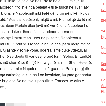
e nuk shkojnë, falë Seines. Nëse ndjekin lumin, nuk
TR
leoni fitoi një nga betejat e tij të fundit në 1814 aty
DA
ë bronzi e Napoleonit mbi kalë qëndron në pikën ku dy
alë: “Mos u shqetësoni, miqtë e mi. Plumbi që do të më
SH
 pushtuan Parisin disa javë më vonë, dhe Napoleoni u
VAT
bleau, duke i dhënë fund sundimit si perandor i
Inj
 një kthimi të shkurtër në pushtet, Napoleoni u
i tij i fundit në Francë, afër Seines, para mërgimit në
Nga
r. Gjashtë vjet më vonë, ndërsa ishte duke vdekur, ai
Mal
thënë se donte të varrosej pranë lumit Seine. Britanikët
 më shumë se 5 mijē km larg, në ishillin Shën Helenë.
Kar
, dhe eshtrat e Napoleonit u dërguan në Paris përgjatë
Bur
 një sarkofag të kuq në Les Invalides, ku janë gdhendur
Dom
 brigjet e Seine midis popullit të Francës, të cilin e
të 
821)
Fis
36 