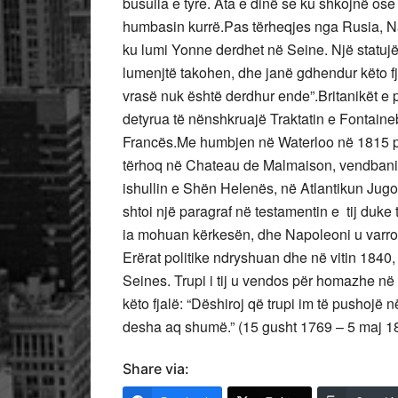
busulla e tyre. Ata e dinë se ku shkojnë os
humbasin kurrë.Pas tërheqjes nga Rusia, Napo
ku lumi Yonne derdhet në Seine. Një statuj
lumenjtë takohen, dhe janë gdhendur këto fj
vrasë nuk është derdhur ende”.Britanikët e
detyrua të nënshkruajë Traktatin e Fontaine
Francës.Me humbjen në Waterloo në 1815 pas
tërhoq në Chateau de Malmaison, vendbanimi 
ishullin e Shën Helenës, në Atlantikun Jugo
shtoi një paragraf në testamentin e tij duke 
ia mohuan kërkesën, dhe Napoleoni u varros
Erërat politike ndryshuan dhe në vitin 1840
Seines. Trupi i tij u vendos për homazhe në
këto fjalë: “Dëshiroj që trupi im të pushojë në
desha aq shumë.” (15 gusht 1769 – 5 maj 1
Share via: