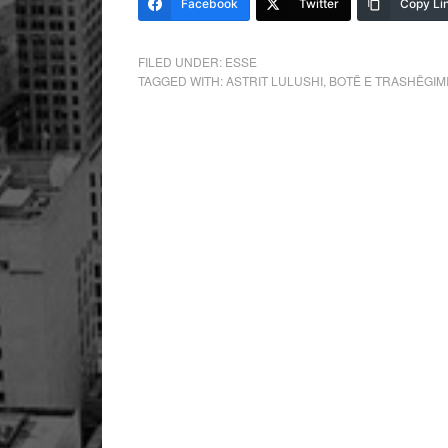
Facebook
Twitter
Copy Li
FILED UNDER:
ESSE
TAGGED WITH:
ASTRIT LULUSHI
,
BOTË E TRASHËGIM