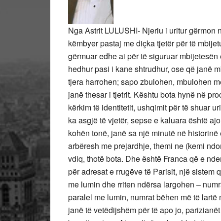
Nga Astrit LULUSHI- Njeriu i uritur gërmon n
këmbyer pastaj me diçka tjetër për të mbijet
gërmuar edhe ai për të siguruar mbijetesën e 
hedhur pasi i kane shtrudhur, ose që janë 
tjera harrohen; sapo zbulohen, mbulohen me p
janë thesar i tjetrit. Kështu bota hynë në pr
kërkim të identitetit, ushqimit për të shuar ur
ka asgjë të vjetër, sepse e kaluara është a
kohën tonë, janë sa një minutë në historin
arbëresh me prejardhje, themi ne (kemi ndonj
vdiq, thotë bota. Dhe është Franca që e nd
për adresat e rrugëve të Parisit, një sistem 
me lumin dhe rriten ndërsa largohen – numrat 
paralel me lumin, numrat bëhen më të lartë
janë të vetëdijshëm për të apo jo, parizianë