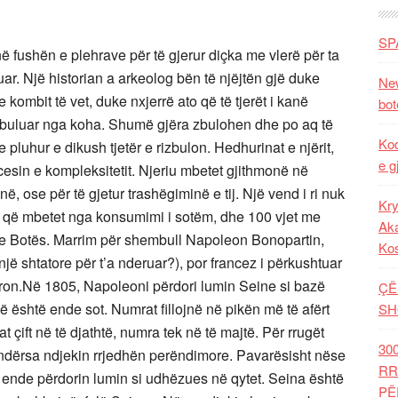
SP
ë fushën e plehrave për të gjerur diçka me vlerë për ta
uar. Një historian a arkeolog bën të njëjtën gjë duke
New
kombit të vet, duke nxjerrë ato që të tjerët i kanë
bot
mbuluar nga koha. Shumë gjëra zbulohen dhe po aq të
Kod
luhur e dikush tjetër e rizbulon. Hedhurinat e njërit,
e g
ocesin e kompleksitetit. Njeriu mbetet gjithmonë në
inë, ose për të gjetur trashëgiminë e tij. Një vend i ri nuk
Kry
jo që mbetet nga konsumimi i sotëm, dhe 100 vjet me
Aka
ë e Botës. Marrim për shembull Napoleon Bonopartin,
Ko
ë shtatore për t’a nderuar?), por francez i përkushtuar
eron.Në 1805, Napoleoni përdori lumin Seine si bazë
ÇË
që është ende sot. Numrat fillojnë në pikën më të afërt
SH
çift në të djathtë, numra tek në të majtë. Për rrugët
30
 ndërsa ndjekin rrjedhën perëndimore. Pavarësisht nëse
RR
t ende përdorin lumin si udhëzues në qytet. Seina është
PË