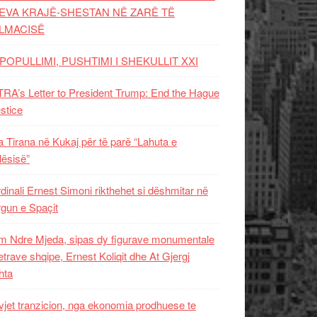
EVA KRAJË-SHESTAN NË ZARË TË
LMACISË
POPULLIMI, PUSHTIMI I SHEKULLIT XXI
RA’s Letter to President Trump: End the Hague
ustice
 Tirana në Kukaj për të parë “Lahuta e
ësisë”
dinali Ernest Simoni rikthehet si dëshmitar në
gun e Spaçit
 Ndre Mjeda, sipas dy figurave monumentale
letrave shqipe, Ernest Koliqit dhe At Gjergj
hta
vjet tranzicion, nga ekonomia prodhuese te