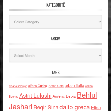
KATEGORITË
Kategoritë
ARKIV
Arkiv
TAGS
arben llalla
alfons Grishaj
Anton Cefa
asllan
albano kolonjari
Behlul
Astrit Lulushi
Aurenc Bebja
Bushati
Jashari
dalip greca
Beqir Sina
Elida