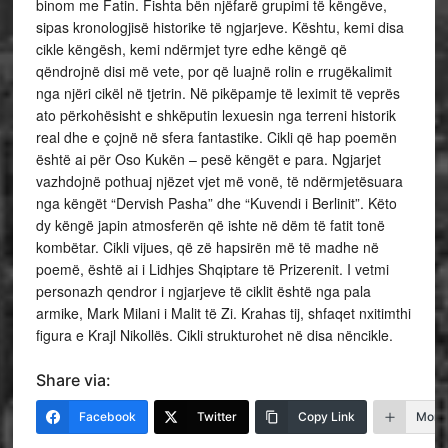
binom me Fatin. Fishta bën njëfarë grupimi të këngëve,
sipas kronologjisë historike të ngjarjeve. Kështu, kemi disa
cikle këngësh, kemi ndërmjet tyre edhe këngë që
qëndrojnë disi më vete, por që luajnë rolin e rrugëkalimit
nga njëri cikël në tjetrin. Në pikëpamje të leximit të veprës
ato përkohësisht e shkëputin lexuesin nga terreni historik
real dhe e çojnë në sfera fantastike. Cikli që hap poemën
është ai për Oso Kukën – pesë këngët e para. Ngjarjet
vazhdojnë pothuaj njëzet vjet më vonë, të ndërmjetësuara
nga këngët “Dervish Pasha” dhe “Kuvendi i Berlinit”. Këto
dy këngë japin atmosferën që ishte në dëm të fatit tonë
kombëtar. Cikli vijues, që zë hapsirën më të madhe në
poemë, është ai i Lidhjes Shqiptare të Prizerenit. I vetmi
personazh qendror i ngjarjeve të ciklit është nga pala
armike, Mark Milani i Malit të Zi. Krahas tij, shfaqet nxitimthi
figura e Krajl Nikollës. Cikli strukturohet në disa nëncikle.
Share via:
Facebook
Twitter
Copy Link
More