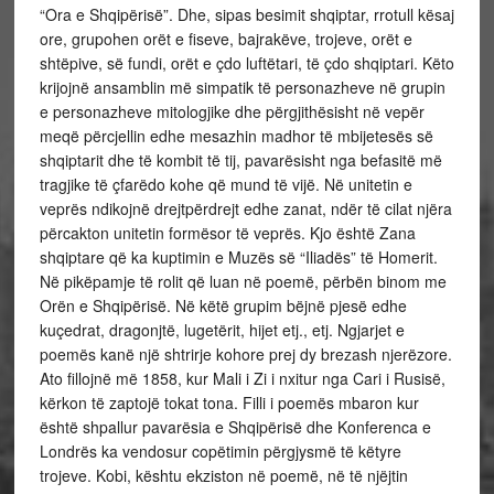
“Ora e Shqipërisë”. Dhe, sipas besimit shqiptar, rrotull kësaj
ore, grupohen orët e fiseve, bajrakëve, trojeve, orët e
shtëpive, së fundi, orët e çdo luftëtari, të çdo shqiptari. Këto
krijojnë ansamblin më simpatik të personazheve në grupin
e personazheve mitologjike dhe përgjithësisht në vepër
meqë përcjellin edhe mesazhin madhor të mbijetesës së
shqiptarit dhe të kombit të tij, pavarësisht nga befasitë më
tragjike të çfarëdo kohe që mund të vijë. Në unitetin e
veprës ndikojnë drejtpërdrejt edhe zanat, ndër të cilat njëra
përcakton unitetin formësor të veprës. Kjo është Zana
shqiptare që ka kuptimin e Muzës së “Iliadës” të Homerit.
Në pikëpamje të rolit që luan në poemë, përbën binom me
Orën e Shqipërisë. Në këtë grupim bëjnë pjesë edhe
kuçedrat, dragonjtë, lugetërit, hijet etj., etj. Ngjarjet e
poemës kanë një shtrirje kohore prej dy brezash njerëzore.
Ato fillojnë më 1858, kur Mali i Zi i nxitur nga Cari i Rusisë,
kërkon të zaptojë tokat tona. Filli i poemës mbaron kur
është shpallur pavarësia e Shqipërisë dhe Konferenca e
Londrës ka vendosur copëtimin përgjysmë të këtyre
trojeve. Kobi, kështu ekziston në poemë, në të njëjtin