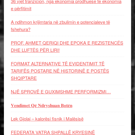
36 vjet tranzicion, nga ekonomia prodhuese te ekonomia
e përfitimit
A ndihmon krijimtaria në zbulimin e potencialeve të
fshehura?
PROF. AHMET QERIQI DHE EPOKA E REZISTENCЁS
DHE LUFTЁS PЁR LIRI!
FORMAT ALTERNATIVE TË EVIDENTIMIT TË
TARIFËS POSTARE NË HISTORINË E POSTËS
SHQIPTARE
NJË SPROVË E GUXIMSHME PERFORMIZMI…
𝐕𝐞𝐧𝐝𝐢𝐦𝐞𝐭 𝐐𝐞̈ 𝐍𝐝𝐫𝐲𝐬𝐡𝐮𝐚𝐧 𝐁𝐨𝐭𝐞̈𝐧
Lek Gjolaj – kalorësi fisnik i Malësisë
FEDERATA VATRA SHPALLË KRYESINË