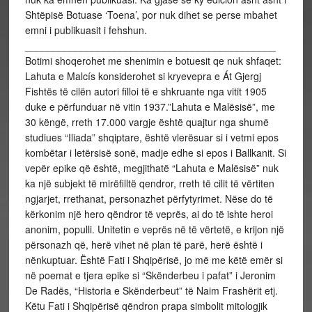
Shtëpisë Botuase ‘Toena’, por nuk dihet se perse mbahet
emni i publikuasit i fehshun.
_____________________________________________
Botimi shoqerohet me shenimin e botuesit qe nuk shfaqet:
Lahuta e Malcís konsiderohet si kryevepra e Át Gjergj
Fishtës të cilën autori filloi të e shkruante nga vitit 1905
duke e përfunduar në vitin 1937.”Lahuta e Malësisë”, me
30 këngë, rreth 17.000 vargje është quajtur nga shumë
studiues “Iliada” shqiptare, është vlerësuar si i vetmi epos
kombëtar i letërsisë sonë, madje edhe si epos i Ballkanit. Si
vepër epike që është, megjithatë “Lahuta e Malësisë” nuk
ka një subjekt të mirëfilltë qendror, rreth të cilit të vërtiten
ngjarjet, rrethanat, personazhet përfytyrimet. Nëse do të
kërkonim një hero qëndror të veprës, ai do të ishte heroi
anonim, populli. Unitetin e veprës në të vërtetë, e krijon një
përsonazh që, herë vihet në plan të parë, herë është i
nënkuptuar. Është Fati i Shqipërisë, jo më me këtë emër si
në poemat e tjera epike si “Skënderbeu i pafat” i Jeronim
De Radës, “Historia e Skënderbeut” të Naim Frashërit etj.
Këtu Fati i Shqipërisë qëndron prapa simbolit mitologjik