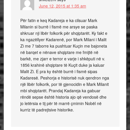
June 12, 2015 at 1:35 am
Për fatin e keq Kadareja e ka cilsuar Mark
Milanin si burrë i fismë me arsye se paska
shkruar nji libër folkorik për shqiptarët. Ky fakt e
ka ngazëllyer Kadarenë, por Mark Milani i Malit
Zi me 7 taborre ka pushtuar Kuçin me bajoneta
në barqet e nënave shqiptare me fmijtë në
barkë, me zjarr e terror e varje i shkëputi në v.
1856 krahinë shqiptare të Kuçit duke ja kaluar
Malit Zi. E pra ky është burrë i fismë sipas
Kadaresë. Peshorja e historisë nuk qendron nga
një libër folkorik, por të gjenocidin e Mark Milanit
mbi shqiptarët. Prandaj Kadareja ka gabuar
rëndë sepse është historia ajo që vendosë dhe
jo letërsia e tij për të marrë çmimin Nobël në
kurriz të padrejtsive historike.