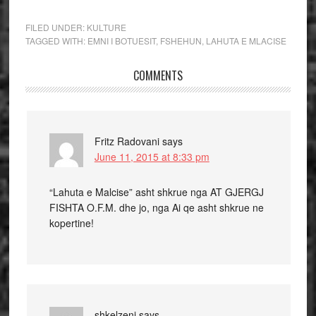
FILED UNDER:
KULTURE
TAGGED WITH:
EMNI I BOTUESIT
,
FSHEHUN
,
LAHUTA E MLACISE
COMMENTS
Fritz Radovani
says
June 11, 2015 at 8:33 pm
“Lahuta e Malcise” asht shkrue nga AT GJERGJ
FISHTA O.F.M. dhe jo, nga Ai qe asht shkrue ne
kopertine!
shkelzeni
says