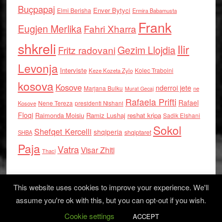
Buçpapaj
Enver Bytyci
Elmi Berisha
Ermira Babamusta
Frank
Eugjen Merlika
Fahri Xharra
shkreli
Ilir
Gezim Llojdia
Fritz radovani
Levonja
Interviste
Kolec Traboini
Keze Kozeta Zylo
kosova
Kosove
nderroi jete
Marjana Bulku
ne
Murat Gecaj
Rafaela Prifti
Rafael
Nene Tereza
Kosove
presidenti Nishani
Floqi
Raimonda Moisiu
Ramiz Lushaj
reshat kripa
Sadik Elshani
Sokol
Shefqet Kercelli
shqiperia
shqiptaret
SHBA
Paja
Vatra
Visar Zhiti
Thaci
This website uses cookies to improve your experience. We'll
assume you're ok with this, but you can opt-out if you wish.
Cookie settings
Log in
ACCEPT