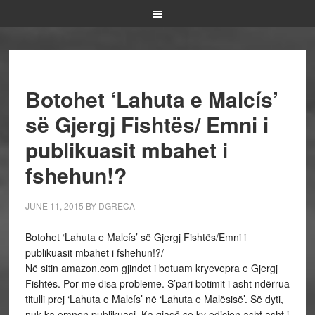
Botohet ‘Lahuta e Malcís’
së Gjergj Fishtës/ Emni i
publikuasit mbahet i
fshehun!?
JUNE 11, 2015
BY
DGRECA
Botohet ‘Lahuta e Malcís’ së Gjergj Fishtës/Emni i
publikuasit mbahet i fshehun!?/
Në sitin amazon.com gjindet i botuam kryevepra e Gjergj
Fishtës. Por me disa probleme. S’pari botimit i asht ndërrua
titulli prej ‘Lahuta e Malcís’ në ‘Lahuta e Malësisë’. Së dyti,
nuk ka emnen publikuasi. Ka gjasë se ky edicion asht asht i