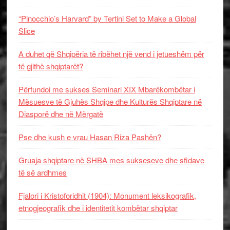
“Pinocchio’s Harvard” by Tertini Set to Make a Global
Slice
A duhet që Shqipëria të ribëhet një vend i jetueshëm për
të gjithë shqiptarët?
Përfundoi me sukses Seminari XIX Mbarëkombëtar i
Mësuesve të Gjuhës Shqipe dhe Kulturës Shqiptare në
Diasporë dhe në Mërgatë
Pse dhe kush e vrau Hasan Riza Pashën?
Gruaja shqiptare në SHBA mes sukseseve dhe sfidave
të së ardhmes
Fjalori i Kristoforidhit (1904): Monument leksikografik,
etnogjeografik dhe i identitetit kombëtar shqiptar