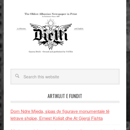
ARTIKUJT E FUNDIT
Dom Ndre Mjeda, sipas dy figurave monumentale të
letrave shqipe, Ernest Koliqit dhe At Gjergj Fishta