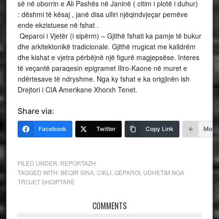
së në oborrin e Ali Pashës në Janinë ( citim i plotë i duhur)
: dëshmi të kësaj , janë disa ulliri njëqindvjeçar pemëve
ende ekzistuese në fshat .
Qeparoi i Vjetër (i sipërm) – Gjithë fshati ka pamje të bukur
dhe arkitektonikë tradicionale. Gjithë rrugicat me kalldrëm
dhe kishat e vjetra përbëjnë një figurë magjepsëse. Interes
të veçantë paraqesin epigramet Iliro-Kaone në muret e
ndërtesave të ndryshme. Nga ky fshat e ka origjinën ish
Drejtori i CIA Amerikane Xhorxh Tenet.
Share via:
Facebook
Twitter
Copy Link
More
FILED UNDER:
REPORTAZH
TAGGED WITH:
BEQIR SINA
,
CIKLI
,
QEPAROI
,
UDHETIM NGA
TROJET SHQIPTARE
COMMENTS