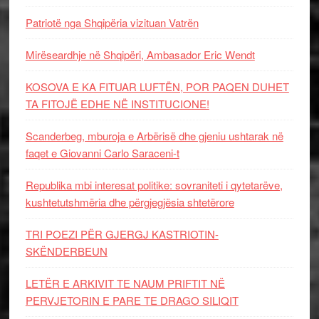
Patriotë nga Shqipëria vizituan Vatrën
Mirëseardhje në Shqipëri, Ambasador Eric Wendt
KOSOVA E KA FITUAR LUFTËN, POR PAQEN DUHET
TA FITOJË EDHE NË INSTITUCIONE!
Scanderbeg, mburoja e Arbërisë dhe gjeniu ushtarak në
faqet e Giovanni Carlo Saraceni-t
Republika mbi interesat politike: sovraniteti i qytetarëve,
kushtetutshmëria dhe përgjegjësia shtetërore
TRI POEZI PËR GJERGJ KASTRIOTIN-
SKËNDERBEUN
LETËR E ARKIVIT TE NAUM PRIFTIT NË
PERVJETORIN E PARE TE DRAGO SILIQIT