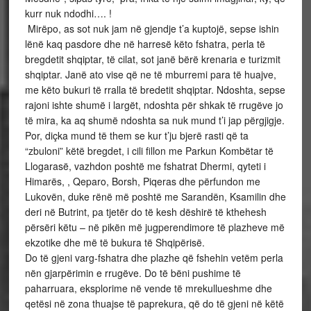
kurr nuk ndodhi…. !
Mirëpo, as sot nuk jam në gjendje t’a kuptojë, sepse ishin
lënë kaq pasdore dhe në harresë këto fshatra, perla të
bregdetit shqiptar, të cilat, sot janë bërë krenaria e turizmit
shqiptar. Janë ato vise që ne të mburremi para të huajve,
me këto bukuri të rralla të bredetit shqiptar. Ndoshta, sepse
rajoni ishte shumë i largët, ndoshta për shkak të rrugëve jo
të mira, ka aq shumë ndoshta sa nuk mund t’i jap përgjigje.
Por, diçka mund të them se kur t’ju bjerë rasti që ta
“zbuloni” këtë bregdet, i cili fillon me Parkun Kombëtar të
Llogarasë, vazhdon poshtë me fshatrat Dhermi, qyteti i
Himarës, , Qeparo, Borsh, Piqeras dhe përfundon me
Lukovën, duke rënë më poshtë me Sarandën, Ksamilin dhe
deri në Butrint, pa tjetër do të kesh dëshirë të kthehesh
përsëri këtu – në pikën më jugperendimore të plazheve më
ekzotike dhe më të bukura të Shqipërisë.
Do të gjeni varg-fshatra dhe plazhe që fshehin vetëm perla
nën gjarpërimin e rrugëve. Do të bëni pushime të
paharruara, eksplorime në vende të mrekullueshme dhe
qetësi në zona thuajse të paprekura, që do të gjeni në këtë