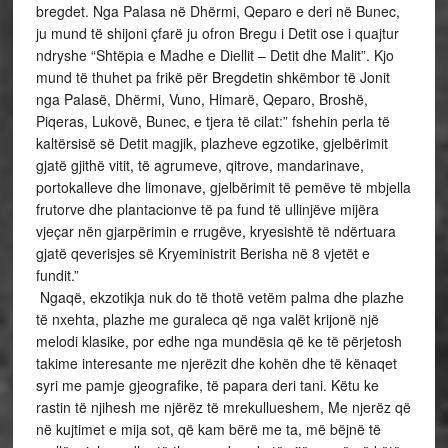
bregdet. Nga Palasa në Dhërmi, Qeparo e deri në Bunec,
ju mund të shijoni çfarë ju ofron Bregu i Detit ose i quajtur
ndryshe “Shtëpia e Madhe e Diellit – Detit dhe Malit”. Kjo
mund të thuhet pa frikë për Bregdetin shkëmbor të Jonit
nga Palasë, Dhërmi, Vuno, Himarë, Qeparo, Broshë,
Piqeras, Lukovë, Bunec, e tjera të cilat:” fshehin perla të
kaltërsisë së Detit magjik, plazheve egzotike, gjelbërimit
gjatë gjithë vitit, të agrumeve, qitrove, mandarinave,
portokalleve dhe limonave, gjelbërimit të pemëve të mbjella
frutorve dhe plantacionve të pa fund të ullinjëve mijëra
vjeçar nën gjarpërimin e rrugëve, kryesishtë të ndërtuara
gjatë qeverisjes së Kryeministrit Berisha në 8 vjetët e
fundit.”
Ngaqë, ekzotikja nuk do të thotë vetëm palma dhe plazhe
të nxehta, plazhe me guraleca që nga valët krijonë një
melodi klasike, por edhe nga mundësia që ke të përjetosh
takime interesante me njerëzit dhe kohën dhe të kënaqet
syri me pamje gjeografike, të papara deri tani. Këtu ke
rastin të njihesh me njërëz të mrekullueshem, Me njerëz që
në kujtimet e mija sot, që kam bërë me ta, më bëjnë të