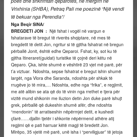
poeti dhe shkrimtari qeparotës, në mërgim në
Vrixhinia (SHBA), Petraq Pali me poezinë “Një vendi
të bekuar nga Perendia”/
Nga Beqir SINA/
BREGDETI JON :
Një fshat i vogël në vargun e
fshatarave të bregut të riverës shqiptare, në mes të
bregdetit të detit Jon, ngritur si të gjitha fshatrat në bregun
përballë Jonit, është edhe Qeparoi. Fshat, ky, sot ku të
gjitha Itineraret(guidat) turistike të çojnë deri këtu në
Qeparo. Çka, ishte shumë e vështirë 23 vjet më parë, për
t’a viztuar. Ndoshta, sepse fshatrat e bregut ishin shumë
largët, nga Vlora dhe Saranda, ndoshta për shkak të
rrugëve jo të mira,… Ndoshta, edhe nga “frika”, e regjimit,
me atë alibin se ata që do të vinin nga rrethet e tjera për
vizitë mund shikonin me iluzion detin Jon duke parë ishujt
grek, përballë që dukeshin shumë afër, dhe ndoshta
“mendonin” të arratiseshin nëpërmjet detit, e kushedi
çfarë……djallin tjetër i shkonte nëpërmend athëre atij
regjimi që e pati harruar këtë magji të bredetit Jon.
Mirëpo, 35 vjetë më parë, unë isha i “perviligjuar” të jetoja