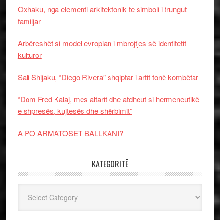
Oxhaku, nga elementi arkitektonik te simboli i trungut
familjar
Arbëreshët si model evropian i mbrojtjes së identitetit
kulturor
Sali Shijaku, “Diego Rivera” shqiptar i artit tonë kombëtar
“Dom Fred Kalaj, mes altarit dhe atdheut si hermeneutikë
e shpresës, kujtesës dhe shërbimit”
A PO ARMATOSET BALLKANI?
KATEGORITË
Kategoritë