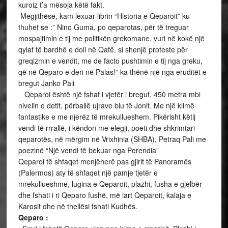
kuroiz t’a mësoja këtë fakt.
Megjithëse, kam lexuar librin “Historia e Qeparoit” ku
thuhet se :” Nino Guma, po qeparotas, për të treguar
mospajtimin e tij me politikën grekomane, vuri në kokë një
qylaf të bardhë e doli në Qafë, si shenjë proteste për
greqizmin e vendit, me de facto pushtimin e tij nga greku,
që në Qeparo e deri në Palas!” ka thënë një nga eruditët e
bregut Janko Pali
Qeparoi është një fshat i vjetër i bregut, 450 metra mbi
nivelin e detit, përballë ujrave blu të Jonit. Me një klimë
fantastike e me njerëz të mrekullueshem. Pikërisht këtij
vendi të rrrallë, i këndon me elegji, poeti dhe shkrimtari
qeparotës, në mërgim në Vrixhinia (SHBA), Petraq Pali me
poezinë “Një vendi të bekuar nga Perendia”
Qeparoi të shfaqet menjëherë pas gjirit të Panoramës
(Palermos) aty të shfaqet një pamje tjetër e
mrekullueshme, lugina e Qeparoit, plazhi, fusha e gjelbër
dhe fshati i ri Qeparo fushë, më lart Qeparoit, kalaja e
Karosit dhe në thellësi fshati Kudhës.
Qeparo :