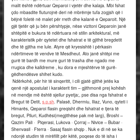
malit është ndërtuar Qeparoi i vjetër dhe kalaja. Mbi fshat
çdo mbasdite fluturojnë deri në mbrëmje tufa zogjsh që i
bëjnë foletë në malet për rreth dhe kalanë e Qeparoit. Një
gjë tjetër që ju bën përshtypje, nëse vizitoni Qeparoin janë
shtëpitë e bukura të ndërtuara në stilin arkitektural, më
karakteristik për qytetet dhe fshatrat e të gjithë bregdetit
dhe të gjitha me lule. Atyre që kryesishtë i përkasin
ndërtimeve të vendve të Mesdheut. Ato janë shtëpi me
gurë të bardh me mure guri të trasha dhe ngado me
rrugica dhe kalldreme , ku dora e mjeshtërve të gurë-
gëdhendësve shihet kudo.
Ndërkohë, për hir të sinqeritit, i cili gjatë gjithë jetës ka
qenë një apostulat i karakterit tim – gjithmonë prej kohësh
në mendje më është sjellur pyetja;, pse disa nga fshatrat e
Bregut të Detit,
s.p.sh
. Palasë, Dhermiu, Iliaz, Vuno, qyteti i
Himarës, Qeparoi flasin greqisht dhe fshatrat e tjera të
bregut, Piluri, Kudhësi(megjithëse pak më larg), Broshi –
Qazim Pali · Piqerasi, Lukova · Çorraj – Nivice – Bubar ·
Shenvasil · Fterra · Sasaj flasin shqip . Nuk e di në se ka
ndonjë studim të mirëfillt për këtë, poqese do të isha i