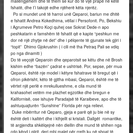
mallëngjehem dhe të them se kur do të vijë prapë në këtë
fshatë, dhe t’i takojë edhe njëherë këta njerëz.
Po si mundet unë të harroi unë Qeparoi, bariun me dhitë
e fshatit Andrea Kokedhima, vëllai i Persofonit. Po, Bekshiu
i Agrumeve Petro Koçi quhej ose Sokrat Dede-n apo
peshkatarin e famshëm të fshatit që e kapte “peshkun me
dor në një zhytje në det” dhe i pëlqente të gjunate tek gjiri i
“topit” Dhimo Gjokrushin ( i cili më tha Petraq Pali se vdiq
po nga dinamiti )
Do të veçojë Qeparoin dhe qeparotsit se këtu dhe në Brosh
kishim edhe “bazën” çadrat e ushtrisë. Por, sepse, për mua
Qeparoi, është nje model i këtyre fshatrave të bregut që i
ofron pikërisht, këto të gjitha mbasi, Qeparoi, është me të
vërtet një perlë e mrekullueshme, e cila mund të
krahasohet vetëm me plazhet egzotike dhe bregun e
Kalifornisë, ose ishujve Paradajsë të Karaibeve, apo dhe të
ashtuquajturën “Sunshine” Florida për nga relievi.
Duke mbërritur në Qeparo, gjeja e parë që ju bie në sy
është deti i kaltërt dhe i kthjellt si kristali. Dallgët romantike,
të argjendta shkëlqejnë nën diellin dhe mund të shihen nga
çdo kënd i gjirit, deri mbi malet për rreth ku në shpat të