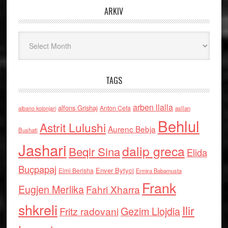
ARKIV
Arkiv
TAGS
arben llalla
alfons Grishaj
Anton Cefa
asllan
albano kolonjari
Behlul
Astrit Lulushi
Aurenc Bebja
Bushati
Jashari
dalip greca
Beqir Sina
Elida
Buçpapaj
Enver Bytyci
Elmi Berisha
Ermira Babamusta
Frank
Eugjen Merlika
Fahri Xharra
shkreli
Ilir
Gezim Llojdia
Fritz radovani