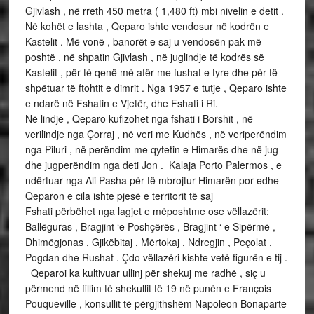
Gjivlash , në rreth 450 metra ( 1,480 ft) mbi nivelin e detit .
Në kohët e lashta , Qeparo ishte vendosur në kodrën e
Kastelit . Më vonë , banorët e saj u vendosën pak më
poshtë , në shpatin Gjivlash , në juglindje të kodrës së
Kastelit , për të qenë më afër me fushat e tyre dhe për të
shpëtuar të ftohtit e dimrit . Nga 1957 e tutje , Qeparo ishte
e ndarë në Fshatin e Vjetër, dhe Fshati i Ri.
Në lindje , Qeparo kufizohet nga fshati i Borshit , në
verilindje nga Çorraj , në veri me Kudhës , në veriperëndim
nga Piluri , në perëndim me qytetin e Himarës dhe në jug
dhe jugperëndim nga deti Jon . Kalaja Porto Palermos , e
ndërtuar nga Ali Pasha për të mbrojtur Himarën por edhe
Qeparon e cila ishte pjesë e territorit të saj
Fshati përbëhet nga lagjet e mëposhtme ose vëllazërit:
Ballëguras , Bragjint ‘e Poshçërës , Bragjint ‘ e Sipërmë ,
Dhimëgjonas , Gjikëbitaj , Mërtokaj , Ndregjin , Peçolat ,
Pogdan dhe Rushat . Çdo vëllazëri kishte vetë figurën e tij .
Qeparoi ka kultivuar ullinj për shekuj me radhë , siç u
përmend në fillim të shekullit të 19 në punën e François
Pouqueville , konsullit të përgjithshëm Napoleon Bonaparte