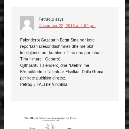
Petraq.p
says
December 22, 2013 at 1:50 pm
Falenderoj Gazetarin Beqir Sina per kete
reportazh silesor,dashmires dhe me plot
inteligjence per krahinen Time dhe per fshatin
Tim(Himare_ Qeparo)
Gjithashtu Falenderoj dhe “Diellin” me
K/readktorin e Talentuar Fisnikun Dalip Greca,
per kete publikim dinjitoz.
Petraq J.PALI ne Virxhinia.