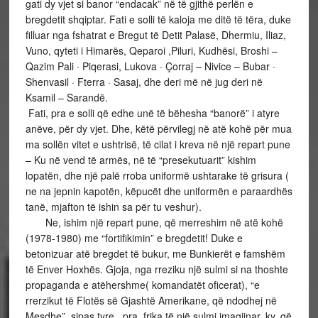
gati dy vjet si banor “endacak” në të gjithë perlën e
bregdetit shqiptar. Fati e solli të kaloja me ditë të tëra, duke
filluar nga fshatrat e Bregut të Detit Palasë, Dhermiu, Iliaz,
Vuno, qyteti i Himarës, Qeparoi ,Piluri, Kudhësi, Broshi –
Qazim Pali · Piqerasi, Lukova · Çorraj – Nivice – Bubar ·
Shenvasil · Fterra · Sasaj, dhe deri më në jug deri në
Ksamil – Sarandë.
Fati, pra e solli që edhe unë të bëhesha “banorë” i atyre
anëve, për dy vjet. Dhe, këtë përvilegj në atë kohë për mua
ma sollën vitet e ushtrisë, të cilat i kreva në një repart pune
– Ku në vend të armës, në të “presekutuarit” kishim
lopatën, dhe një palë rroba uniformë ushtarake të grisura (
ne na jepnin kapotën, këpucët dhe uniformën e paraardhës
tanë, mjafton të ishin sa për tu veshur).
Ne, ishim një repart pune, që merreshim në atë kohë
(1978-1980) me “fortifikimin” e bregdetit! Duke e
betonizuar atë bregdet të bukur, me Bunkierët e famshëm
të Enver Hoxhës. Gjoja, nga rreziku një sulmi si na thoshte
propaganda e atëhershme( komandatët oficerat), “e
rrerzikut të Flotës së Gjashtë Amerikane, që ndodhej në
Mesdhe”, sipas tyre, pra, frika të një sulmi imagjinar, ky, që