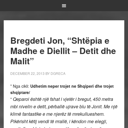
Bregdeti Jon, “Shtëpia e
Madhe e Diellit – Detit dhe
Malit”
DECEMBER 22, 2013
BY
DGRECA
* Nga cikli:
Udhetim neper trojet ne Shqiperi dhe trojet
shqiptare/
Qeparoi është një fshat i vjetër i bregut, 450 metra
*
mbi nivelin e detit, përballë ujrave blu të Jonit. Me një
klimë fantastike e me njerëz të mrekullueshem.
Pikërisht këtij vendi të rrrallë, i këndon me elegji,