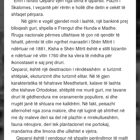
Emri i fshatit Qeparo vjen nga bima e qiparisit. Plazhi i
Skalomes, i veçantë për rërën e hollë dhe detin e cekët të
shfaqet përpara.
Në gjirin e vogël gjendet moli i lashtë, një bankinë prej
blloqesh guri, shpella e Frengut dhe Hunda e Madhe.
Rruga nacionale përmes ullishtave të çon në qendër të
fshatit, përmbi të cilin ngrihet manastiri i Shën Mitrit i
ndërtuar në 1881, Kisha e Shën Mitrit është e stilit bizantin
e ndërtuar në vitin 1760 dhe ka vlera të mëdha për
ikonostaset e saj prej druri.
Qeparoi, është një destinacion i rëndësishëm e turizmit
shtëpiak, ekoturizmit dhe turizmit elitar. Në të gjen
karakteristika të fshatrave Mesdhetarë, kalave të lashta
dhe kishave Ortodokse, shtëpitë me murë guri, me tavane
druri të gëdhendura me oranamente popullore, si dhe
rrugët janë të shtuara me kalldrëm. Në fakt, peisazhi
alternohet nga zona malore, dhe një luginë që shtrihet në
me dy maleve deri sa del në plazhin e mrekullueshëm,
fauna nënujore, deri tek plantacionet me portokaj,
mandarina dhe limona dhe ullishtet e vjetra.
Qeparoi është i vendosur në shpatin perëndimor të malit