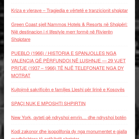
Kriza e vlerave – Tragjedia e vërtetë e tranzicionit shqiptar
Green Coast sjell Nammos Hotels & Resorts në Shqipëri:
Një destinacion i ri lifestyle merr formë në Rivierën
Shqiptare
PUEBLO (1966) / HISTORIA E SPANJOLLES NGA
VALENCIA QË PËRFUNDOI NË LUSHNJE — 29 VJET
PRITJE (1937 – 1966) TË NJË TELEFONATE NGA DY
MOTRAT
Kujtojmë sakrificën e familjes Lleshi për lirinë e Kosovës
SPAÇI NUK E MPOSHTI SHPIRTIN
New York, qyteti që ndryshoi emrin… dhe ndryshoi botën
Kodi zakonor dhe isopolifonia dy nga monumentet e gjalla
madhështore të antikitetit shqiptar