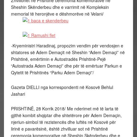
Zhvillohet në Prishtinë ceremonia komemorative në
Sheshin Skënderbeu dhe e varrimit në Kompleksin
memorial të heronjëve e dëshmorëve në Velani/
-Kryeministri Haradinaj, propozim vendim për vendosjen e
shtatores së Adem Demaçit në Sheshin “Adem Demaçi” në
Prishtinë, emërtimin e Autostradës Prishtinë-Pejë
“Autostrada Adem Demaçi” dhe për të emërtuar Parkun e
Qytetit të Prishtinës “Parku Adem Demaçi”/
Gazeta DIELLI nga korrespondenti në Kosovë Behlul
Jashari
PRISHTINË, 28 Korrik 2018/ Me nderimet më të larta të
gjithë kombit shqiptar dhe shtetërore për Adem Demaçin,
njeriun-simbol të rezistencës dhe luftës në Kosovë për
lirinë e pavarësinë, është zhvilluar sot në Prishtinë
ceremonia komemorative në Sheshin Skënderbeu dhe e