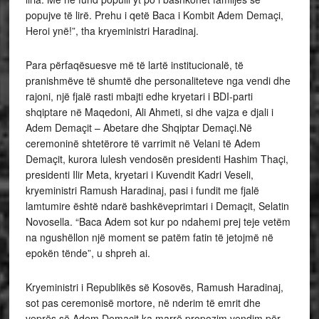
popujve të lirë. Prehu i qetë Baca i Kombit Adem Demaçi,
Heroi ynë!”, tha kryeministri Haradinaj.
Para përfaqësuesve më të lartë institucionalë, të
pranishmëve të shumtë dhe personaliteteve nga vendi dhe
rajoni, një fjalë rasti mbajti edhe kryetari i BDI-parti
shqiptare në Maqedoni, Ali Ahmeti, si dhe vajza e djali i
Adem Demaçit – Abetare dhe Shqiptar Demaçi.Në
ceremoninë shtetërore të varrimit në Velani të Adem
Demaçit, kurora lulesh vendosën presidenti Hashim Thaçi,
presidenti Ilir Meta, kryetari i Kuvendit Kadri Veseli,
kryeministri Ramush Haradinaj, pasi i fundit me fjalë
lamtumire është ndarë bashkëveprimtari i Demaçit, Selatin
Novosella. “Baca Adem sot kur po ndahemi prej teje vetëm
na ngushëllon një moment se patëm fatin të jetojmë në
epokën tënde”, u shpreh ai.
Kryeministri i Republikës së Kosovës, Ramush Haradinaj,
sot pas ceremonisë mortore, në nderim të emrit dhe
veprës së Adem Demaçit ka marrë propozim vendim për