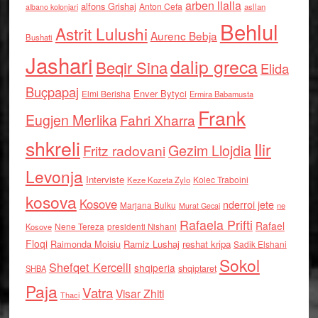
arben llalla
alfons Grishaj
Anton Cefa
asllan
albano kolonjari
Behlul
Astrit Lulushi
Aurenc Bebja
Bushati
Jashari
dalip greca
Beqir Sina
Elida
Buçpapaj
Enver Bytyci
Elmi Berisha
Ermira Babamusta
Frank
Eugjen Merlika
Fahri Xharra
shkreli
Ilir
Gezim Llojdia
Fritz radovani
Levonja
Interviste
Kolec Traboini
Keze Kozeta Zylo
kosova
Kosove
nderroi jete
Marjana Bulku
ne
Murat Gecaj
Rafaela Prifti
Rafael
Nene Tereza
Kosove
presidenti Nishani
Floqi
Raimonda Moisiu
Ramiz Lushaj
reshat kripa
Sadik Elshani
Sokol
Shefqet Kercelli
shqiperia
shqiptaret
SHBA
Paja
Vatra
Visar Zhiti
Thaci