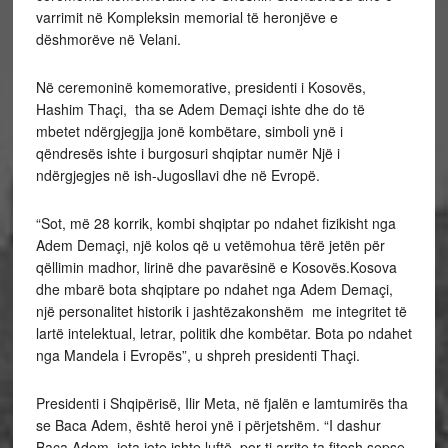
varrimit në Kompleksin memorial të heronjëve e
dëshmorëve në Velani.
Në ceremoninë komemorative, presidenti i Kosovës,
Hashim Thaçi, tha se Adem Demaçi ishte dhe do të
mbetet ndërgjegjja jonë kombëtare, simboli ynë i
qëndresës ishte i burgosuri shqiptar numër Një i
ndërgjegjes në ish-Jugosllavi dhe në Evropë.
“Sot, më 28 korrik, kombi shqiptar po ndahet fizikisht nga
Adem Demaçi, një kolos që u vetëmohua tërë jetën për
qëllimin madhor, lirinë dhe pavarësinë e Kosovës.Kosova
dhe mbarë bota shqiptare po ndahet nga Adem Demaçi,
një personalitet historik i jashtëzakonshëm me integritet të
lartë intelektual, letrar, politik dhe kombëtar. Bota po ndahet
nga Mandela i Evropës”, u shpreh presidenti Thaçi.
Presidenti i Shqipërisë, Ilir Meta, në fjalën e lamtumirës tha
se Baca Adem, është heroi ynë i përjetshëm. “I dashur
Baca Adem, jeta jote ishte luftë, por ti arrite ta fitosh sepse