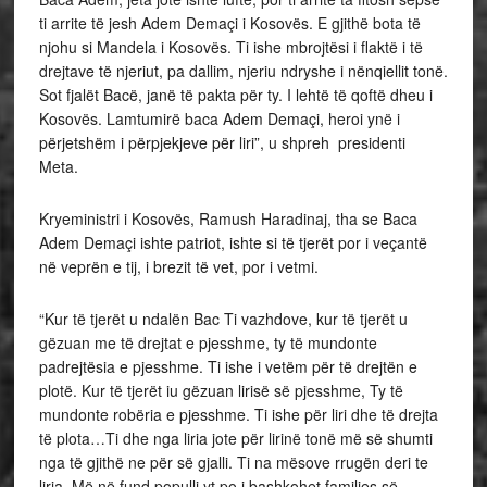
ti arrite të jesh Adem Demaçi i Kosovës. E gjithë bota të
njohu si Mandela i Kosovës. Ti ishe mbrojtësi i flaktë i të
drejtave të njeriut, pa dallim, njeriu ndryshe i nënqiellit tonë.
Sot fjalët Bacë, janë të pakta për ty. I lehtë të qoftë dheu i
Kosovës. Lamtumirë baca Adem Demaçi, heroi ynë i
përjetshëm i përpjekjeve për liri”, u shpreh presidenti
Meta.
Kryeministri i Kosovës, Ramush Haradinaj, tha se Baca
Adem Demaçi ishte patriot, ishte si të tjerët por i veçantë
në veprën e tij, i brezit të vet, por i vetmi.
“Kur të tjerët u ndalën Bac Ti vazhdove, kur të tjerët u
gëzuan me të drejtat e pjesshme, ty të mundonte
padrejtësia e pjesshme. Ti ishe i vetëm për të drejtën e
plotë. Kur të tjerët iu gëzuan lirisë së pjesshme, Ty të
mundonte robëria e pjesshme. Ti ishe për liri dhe të drejta
të plota…Ti dhe nga liria jote për lirinë tonë më së shumti
nga të gjithë ne për së gjalli. Ti na mësove rrugën deri te
liria. Më në fund populli yt po i bashkohet familjes së