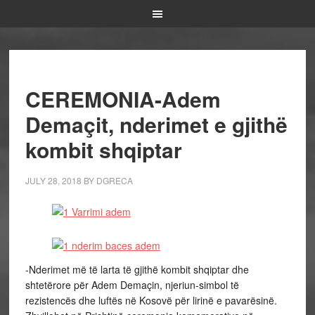
CEREMONIA-Adem
Demaçit, nderimet e gjithë
kombit shqiptar
JULY 28, 2018
BY
DGRECA
-Nderimet më të larta të gjithë kombit shqiptar dhe
shtetërore për Adem Demaçin, njeriun-simbol të
rezistencës dhe luftës në Kosovë për lirinë e pavarësinë.