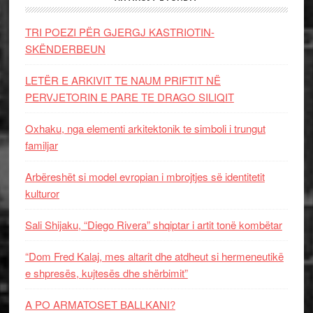
TRI POEZI PËR GJERGJ KASTRIOTIN-
SKËNDERBEUN
LETËR E ARKIVIT TE NAUM PRIFTIT NË
PERVJETORIN E PARE TE DRAGO SILIQIT
Oxhaku, nga elementi arkitektonik te simboli i trungut
familjar
Arbëreshët si model evropian i mbrojtjes së identitetit
kulturor
Sali Shijaku, “Diego Rivera” shqiptar i artit tonë kombëtar
“Dom Fred Kalaj, mes altarit dhe atdheut si hermeneutikë
e shpresës, kujtesës dhe shërbimit”
A PO ARMATOSET BALLKANI?