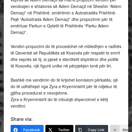
vendosjen e shtatores së Adem Demaçit në Sheshin “Adem
Demaçi” në Prishtinë, emërtimin e Autostradës Prishtinë-
Pejë “Autostrada Adem Demaçi” dhe propozimin për të
emërtuar Parkun e Qytetit të Prishtinës “Parku Adem
Demaçi”.
Vendim-propozimi do të procedohet në mbledhjen e radhës
të Qeverisë së Republikës së Kosovës për respekt te emrit
dhe veprës së tij, si pjesë e identitetit shpirtëror dhe politik
të Kosovës, një figurë unike në përpjekjen tonë për liri.
Bashkë me vendimin do të krijohet komisioni përkatës, që
do të udhëhiqet nga Zyra e Kryeministrit për të ndjekur të
gjitha procedurat e nevojshme.
Zyra e Kryeministrit do të mbulojë shpenzimet e këtij
vendimi.
Share via:
Facebook
Twitter
Copy Link
More