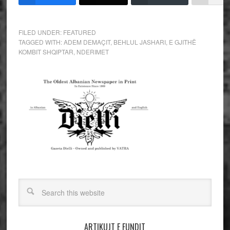
FILED UNDER:
FEATURED
TAGGED WITH:
ADEM DEMAÇIT
,
BEHLUL JASHARI
,
E GJITHË
KOMBIT SHQIPTAR
,
NDERIMET
ARTIKUJT E FUNDIT