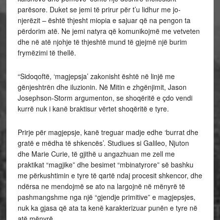
parësore. Duket se jemi të prirur për t’u lidhur me jo-
njerëzit – është thjesht miopia e sajuar që na pengon ta
përdorim atë. Ne jemi natyra që komunikojmë me vetveten
dhe në atë njohje të thjeshtë mund të gjejmë një burim
frymëzimi të thellë.
“Sidoqoftë, ‘magjepsja’ zakonisht është në linjë me
gënjeshtrën dhe iluzionin. Në Mitin e zhgënjimit, Jason
Josephson-Storm argumenton, se shoqëritë e çdo vendi
kurrë nuk i kanë braktisur vërtet shoqëritë e tyre.
Prirje për magjepsje, kanë treguar madje edhe ‘burrat dhe
gratë e mëdha të shkencës’. Studiues si Galileo, Njuton
dhe Marie Curie, të gjithë u angazhuan me zell me
praktikat “magjike” dhe besimet “mbinatyrore” së bashku
me përkushtimin e tyre të qartë ndaj procesit shkencor, dhe
ndërsa ne mendojmë se ato na largojnë në mënyrë të
pashmangshme nga një “gjendje primitive” e magjepsjes,
nuk ka gjasa që ata ta kenë karakterizuar punën e tyre në
atë mënyrë.