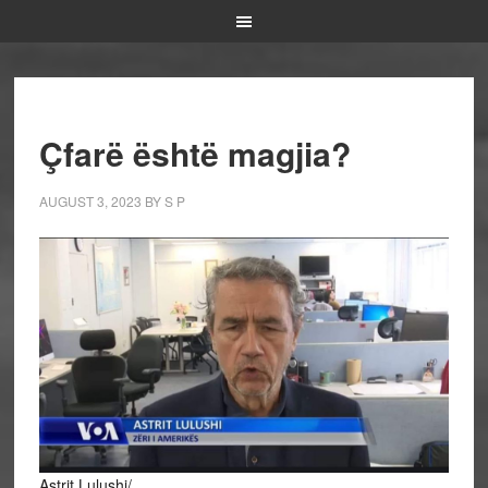
Çfarë është magjia?
AUGUST 3, 2023
BY
S P
Astrit Lulushi/