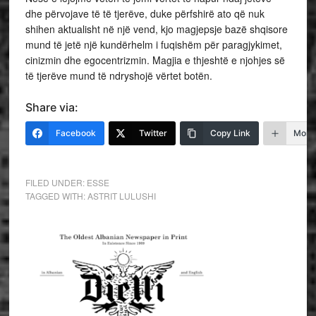
dhe përvojave të të tjerëve, duke përfshirë ato që nuk
shihen aktualisht në një vend, kjo magjepsje bazë shqisore
mund të jetë një kundërhelm i fuqishëm për paragjykimet,
cinizmin dhe egocentrizmin. Magjia e thjeshtë e njohjes së
të tjerëve mund të ndryshojë vërtet botën.
Share via:
Facebook
Twitter
Copy Link
More
FILED UNDER:
ESSE
TAGGED WITH:
ASTRIT LULUSHI