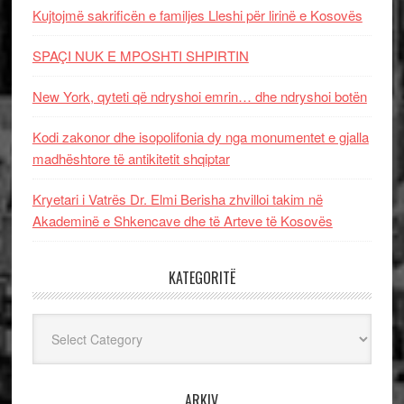
Kujtojmë sakrificën e familjes Lleshi për lirinë e Kosovës
SPAÇI NUK E MPOSHTI SHPIRTIN
New York, qyteti që ndryshoi emrin… dhe ndryshoi botën
Kodi zakonor dhe isopolifonia dy nga monumentet e gjalla
madhështore të antikitetit shqiptar
Kryetari i Vatrës Dr. Elmi Berisha zhvilloi takim në
Akademinë e Shkencave dhe të Arteve të Kosovës
KATEGORITË
Kategoritë
ARKIV