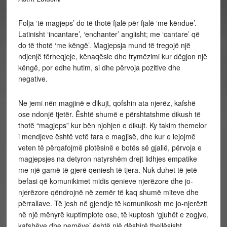
Folja ‘të magjeps’ do të thotë fjalë për fjalë ‘me këndue’.
Latinisht ‘incantare’, ‘enchanter’ anglisht; me ‘cantare’ që
do të thotë ‘me këngë’. Magjepsja mund të tregojë një
ndjenjë tërheqjeje, kënaqësie dhe frymëzimi kur dëgjon një
këngë, por edhe hutim, si dhe përvoja pozitive dhe
negative.
Ne jemi nën magjinë e dikujt, qofshin ata njerëz, kafshë
ose ndonjë tjetër. Është shumë e përshtatshme dikush të
thotë “magjeps” kur bën njohjen e dikujt. Ky takim themelor
i mendjeve është vetë fara e magjisë, dhe kur e lejojmë
veten të përqafojmë plotësinë e botës së gjallë, përvoja e
magjepsjes na detyron natyrshëm drejt lidhjes empatike
me një gamë të gjerë qeniesh të tjera. Nuk duhet të jetë
befasi që komunikimet midis qenieve njerëzore dhe jo-
njerëzore qëndrojnë në zemër të kaq shumë miteve dhe
përrallave. Të jesh në gjendje të komunikosh me jo-njerëzit
në një mënyrë kuptimplote ose, të kuptosh ‘gjuhët e zogjve,
kafshëve dhe pemëve’ është një dëshirë thellësisht