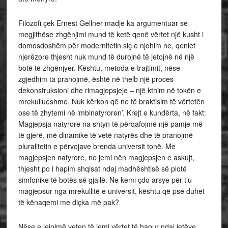
Filozofi çek Ernest Gellner madje ka argumentuar se
megjithëse zhgënjimi mund të ketë qenë vërtet një kusht i
domosdoshëm për modernitetin siç e njohim ne, qeniet
njerëzore thjesht nuk mund të durojnë të jetojnë në një
botë të zhgënjyer. Kështu, metoda e trajtimit, nëse
zgjedhim ta pranojmë, është në thelb një proces
dekonstruksioni dhe rimagjepsjeje – një kthim në tokën e
mrekullueshme. Nuk kërkon që ne të braktisim të vërtetën
ose të zhytemi në ‘mbinatyroren’. Krejt e kundërta, në fakt:
Magjepsja natyrore na shtyn të përqafojmë një pamje më
të gjerë, më dinamike të vetë natyrës dhe të pranojmë
pluralitetin e përvojave brenda universit tonë. Me
magjepsjen natyrore, ne jemi nën magjepsjen e askujt,
thjesht po i hapim shqisat ndaj madhështisë së plotë
simfonike të botës së gjallë. Ne kemi çdo arsye për t’u
magjepsur nga mrekullitë e universit, kështu që pse duhet
të kënaqemi me diçka më pak?
Nëse e lejojmë veten të jemi vërtet të hapur ndaj jetëve