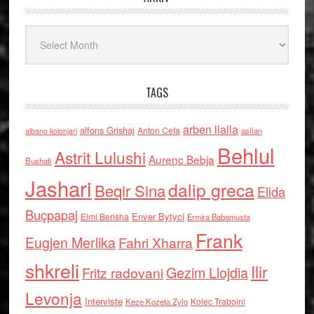
Arkiv
TAGS
arben llalla
alfons Grishaj
Anton Cefa
asllan
albano kolonjari
Behlul
Astrit Lulushi
Aurenc Bebja
Bushati
Jashari
dalip greca
Beqir Sina
Elida
Buçpapaj
Enver Bytyci
Elmi Berisha
Ermira Babamusta
Frank
Eugjen Merlika
Fahri Xharra
shkreli
Ilir
Gezim Llojdia
Fritz radovani
Levonja
Interviste
Kolec Traboini
Keze Kozeta Zylo