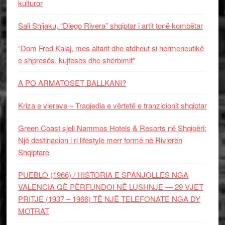
kulturor
Sali Shijaku, “Diego Rivera” shqiptar i artit tonë kombëtar
“Dom Fred Kalaj, mes altarit dhe atdheut si hermeneutikë
e shpresës, kujtesës dhe shërbimit”
A PO ARMATOSET BALLKANI?
Kriza e vlerave – Tragjedia e vërtetë e tranzicionit shqiptar
Green Coast sjell Nammos Hotels & Resorts në Shqipëri:
Një destinacion i ri lifestyle merr formë në Rivierën
Shqiptare
PUEBLO (1966) / HISTORIA E SPANJOLLES NGA
VALENCIA QË PËRFUNDOI NË LUSHNJE — 29 VJET
PRITJE (1937 – 1966) TË NJË TELEFONATE NGA DY
MOTRAT