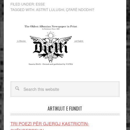
FILED UNDER:
ESSE
TAGGED WITH:
ASTRIT LULUSHI
,
ÇFARË NDODHI?
ARTIKUJT E FUNDIT
TRI POEZI PËR GJERGJ KASTRIOTIN-