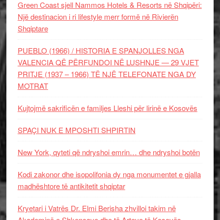
Green Coast sjell Nammos Hotels & Resorts në Shqipëri:
Një destinacion i ri lifestyle merr formë në Rivierën
Shqiptare
PUEBLO (1966) / HISTORIA E SPANJOLLES NGA
VALENCIA QË PËRFUNDOI NË LUSHNJE — 29 VJET
PRITJE (1937 – 1966) TË NJË TELEFONATE NGA DY
MOTRAT
Kujtojmë sakrificën e familjes Lleshi për lirinë e Kosovës
SPAÇI NUK E MPOSHTI SHPIRTIN
New York, qyteti që ndryshoi emrin… dhe ndryshoi botën
Kodi zakonor dhe isopolifonia dy nga monumentet e gjalla
madhështore të antikitetit shqiptar
Kryetari i Vatrës Dr. Elmi Berisha zhvilloi takim në
Akademinë e Shkencave dhe të Arteve të Kosovës