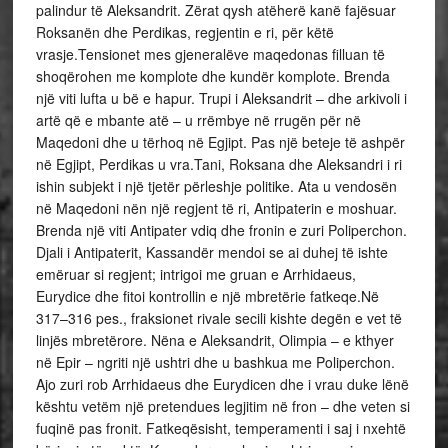
palindur të Aleksandrit. Zërat qysh atëherë kanë fajësuar
Roksanën dhe Perdikas, regjentin e ri, për këtë
vrasje.Tensionet mes gjeneralëve maqedonas filluan të
shoqërohen me komplote dhe kundër komplote. Brenda
një viti lufta u bë e hapur. Trupi i Aleksandrit – dhe arkivoli i
artë që e mbante atë – u rrëmbye në rrugën për në
Maqedoni dhe u tërhoq në Egjipt. Pas një beteje të ashpër
në Egjipt, Perdikas u vra.Tani, Roksana dhe Aleksandri i ri
ishin subjekt i një tjetër përleshje politike. Ata u vendosën
në Maqedoni nën një regjent të ri, Antipaterin e moshuar.
Brenda një viti Antipater vdiq dhe fronin e zuri Poliperchon.
Djali i Antipaterit, Kassandër mendoi se ai duhej të ishte
emëruar si regjent; intrigoi me gruan e Arrhidaeus,
Eurydice dhe fitoi kontrollin e një mbretërie fatkeqe.Në
317–316 pes., fraksionet rivale secili kishte degën e vet të
linjës mbretërore. Nëna e Aleksandrit, Olimpia – e kthyer
në Epir – ngriti një ushtri dhe u bashkua me Poliperchon.
Ajo zuri rob Arrhidaeus dhe Eurydicen dhe i vrau duke lënë
kështu vetëm një pretendues legjitim në fron – dhe veten si
fuqinë pas fronit. Fatkeqësisht, temperamenti i saj i nxehtë