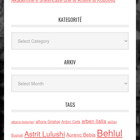
KATEGORITË
Kategoritë
ARKIV
Arkiv
TAGS
arben llalla
alfons Grishaj
Anton Cefa
asllan
albano kolonjari
Behlul
Astrit Lulushi
Aurenc Bebja
Bushati