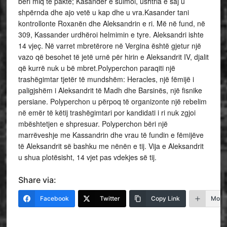
bëri miq të paktë; Kasander e sulmoi, ushtria e saj u
shpërnda dhe ajo vetë u kap dhe u vra.Kasander tani
kontrollonte Roxanën dhe Aleksandrin e ri. Më në fund, në
309, Kassander urdhëroi helmimin e tyre. Aleksandri ishte
14 vjeç. Në varret mbretërore në Vergina është gjetur një
vazo që besohet të jetë urnë për hirin e Aleksandrit IV, djalit
që kurrë nuk u bë mbret.Polyperchon paraqiti një
trashëgimtar tjetër të mundshëm: Heracles, një fëmijë i
paligjshëm i Aleksandrit të Madh dhe Barsinës, një fisnike
persiane. Polyperchon u përpoq të organizonte një rebelim
në emër të këtij trashëgimtari por kandidati i ri nuk zgjoi
mbështetjen e shpresuar. Polyperchon bëri një
marrëveshje me Kassandrin dhe vrau të fundin e fëmijëve
të Aleksandrit së bashku me nënën e tij. Vija e Aleksandrit
u shua plotësisht, 14 vjet pas vdekjes së tij.
Share via:
Facebook
Twitter
Copy Link
More