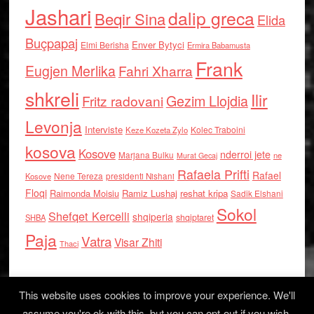
Jashari
dalip greca
Beqir Sina
Elida
Buçpapaj
Enver Bytyci
Elmi Berisha
Ermira Babamusta
Frank
Eugjen Merlika
Fahri Xharra
shkreli
Ilir
Gezim Llojdia
Fritz radovani
Levonja
Interviste
Kolec Traboini
Keze Kozeta Zylo
kosova
Kosove
nderroi jete
Marjana Bulku
ne
Murat Gecaj
Rafaela Prifti
Rafael
Nene Tereza
Kosove
presidenti Nishani
Floqi
Raimonda Moisiu
Ramiz Lushaj
reshat kripa
Sadik Elshani
Sokol
Shefqet Kercelli
shqiperia
shqiptaret
SHBA
Paja
Vatra
Visar Zhiti
Thaci
This website uses cookies to improve your experience. We'll
assume you're ok with this, but you can opt-out if you wish.