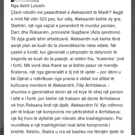
Nga Astrit Lulushi-
Çfarë ndodhi me pasardhësit e Aleksandrit të Madh? Asgjë
e mirë.Në vitin 323 pes, kur vdiq, Aleksandri kishte dy gra;
Statirën, një nga vajzat e perandorit të mundur persian,
Dari; dhe Roksanën, princeshë Sogdiane (Azia qendrore).
Të dyja gratë ishin shtatëzanë. Aleksandri nuk kishte lënë
asnjë plan se kush do ta zevendësonte nëse vdiste. Në
çastet e fundit, kur gjeneralë u përpoqën ta detyronin të
tregonte se kush do ta pasojë, ai vetëm tha, “kraterios” (më
i forti). Më vonë disa thanë se ai kishte pasur në mendje
Krateros, një nga gjeneralët e tij më të vjetër – por dëmi u
bë.Gjërat u ndërlikuan nga prania e vëllait me aftësi të
kufizuara mendore të Aleksandrit, Filip Arrhidaeus –
shumica e gjeneralëve donin që në krye të vihej një person
i aftë e i fortë, por kishte një fraksion që donte Arrhidaeus
në fron.Roksana lindi një djalë, Aleksandrin IV. Kjo ndihmoi
për të krijuar një kompromis me përkrahësit e Arrhidaeus:
një lloj froni të dyfishtë për mbretin dhe trashëgimtarin. Por
mundësia e një trashëgimtari rival ishte kompromis i
brishtë. Kështu, Statira u vra së bashku me fëmijën tjetër të