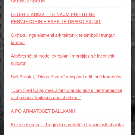
SKËNDERBEUN
LETËR E ARKIVIT TE NAUM PRIFTIT NË
PERVJETORIN E PARE TE DRAGO SILIQIT
Oxhaku, nga elementi arkitektonik te simboli i trungut
familjar
Arbëreshët si model evropian i mbrojtjes së identitetit
kulturor
Sali Shijaku, “Diego Rivera” shqiptar i artit tonë kombëtar
“Dom Fred Kalaj, mes altarit dhe atdheut si hermeneutikë
e shpresës, kujtesës dhe shërbimit”
A PO ARMATOSET BALLKANI?
Kriza e vlerave – Tragjedia e vërtetë e tranzicionit shqiptar