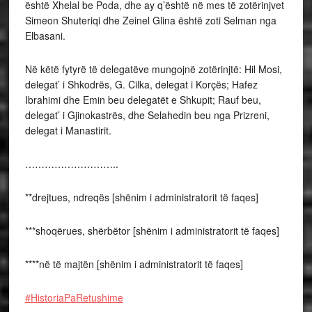
është Xhelal be Poda, dhe ay q’është në mes të zotërinjvet
Simeon Shuteriqi dhe Zeinel Glina është zoti Selman nga
Elbasani.
Në këtë fytyrë të delegatëve mungojnë zotërinjtë: Hil Mosi,
delegat’ i Shkodrës, G. Cilka, delegat i Korçës; Hafez
Ibrahimi dhe Emin beu delegatët e Shkupit; Rauf beu,
delegat’ i Gjinokastrës, dhe Selahedin beu nga Prizreni,
delegat i Manastirit.
………………………..
**drejtues, ndreqës [shënim i administratorit të faqes]
***shoqërues, shërbëtor [shënim i administratorit të faqes]
****në të majtën [shënim i administratorit të faqes]
#HistoriaPaRetushime