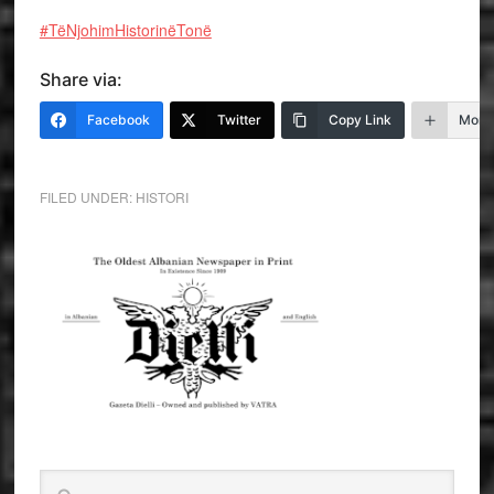
#TëNjohimHistorinëTonë
Share via:
Facebook
Twitter
Copy Link
More
FILED UNDER:
HISTORI