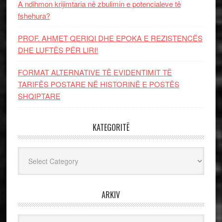
A ndihmon krijimtaria në zbulimin e potencialeve të
fshehura?
PROF. AHMET QERIQI DHE EPOKA E REZISTENCЁS
DHE LUFTЁS PЁR LIRI!
FORMAT ALTERNATIVE TË EVIDENTIMIT TË
TARIFËS POSTARE NË HISTORINË E POSTËS
SHQIPTARE
KATEGORITË
Kategoritë
ARKIV
Arkiv