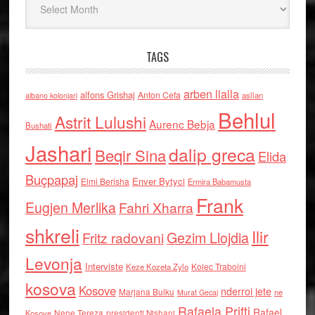
TAGS
arben llalla
alfons Grishaj
Anton Cefa
asllan
albano kolonjari
Behlul
Astrit Lulushi
Aurenc Bebja
Bushati
Jashari
dalip greca
Beqir Sina
Elida
Buçpapaj
Enver Bytyci
Elmi Berisha
Ermira Babamusta
Frank
Eugjen Merlika
Fahri Xharra
shkreli
Ilir
Gezim Llojdia
Fritz radovani
Levonja
Interviste
Kolec Traboini
Keze Kozeta Zylo
kosova
Kosove
nderroi jete
Marjana Bulku
ne
Murat Gecaj
Rafaela Prifti
Rafael
Nene Tereza
Kosove
presidenti Nishani