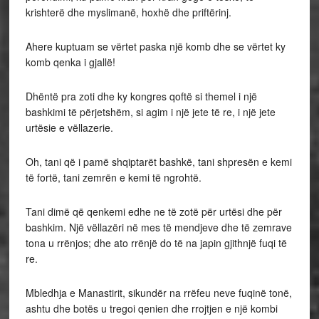
krishterë dhe myslimanë, hoxhë dhe priftërinj.
Ahere kuptuam se vërtet paska një komb dhe se vërtet ky
komb qenka i gjallë!
Dhëntë pra zoti dhe ky kongres qoftë si themel i një
bashkimi të përjetshëm, si agim i një jete të re, i një jete
urtësie e vëllazerie.
Oh, tani që i pamë shqiptarët bashkë, tani shpresën e kemi
të fortë, tani zemrën e kemi të ngrohtë.
Tani dimë që qenkemi edhe ne të zotë për urtësi dhe për
bashkim. Një vëllazëri në mes të mendjeve dhe të zemrave
tona u rrënjos; dhe ato rrënjë do të na japin gjithnjë fuqi të
re.
Mbledhja e Manastirit, sikundër na rrëfeu neve fuqinë tonë,
ashtu dhe botës u tregoi qenien dhe rrojtjen e një kombi