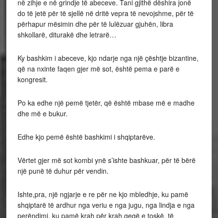
në zihje e në grindje të abeceve. Tani gjithë dëshira jonë
do të jetë për të sjellë në dritë vepra të nevojshme, për të
përhapur mësimin dhe për të lulëzuar gjuhën, libra
shkollarë, diturakë dhe letrarë…
Ky bashkim i abeceve, kjo ndarje nga një çështje bizantine,
që na nxinte faqen gjer më sot, është pema e parë e
kongresit.
Po ka edhe një pemë tjetër, që është mbase më e madhe
dhe më e bukur.
Edhe kjo pemë është bashkimi i shqiptarëve.
Vërtet gjer më sot kombi ynë s’ishte bashkuar, për të bërë
një punë të duhur për vendin.
Ishte,pra, një ngjarje e re për ne kjo mbledhje, ku pamë
shqiptarë të ardhur nga veriu e nga jugu, nga lindja e nga
perëndimi, ku pamë krah për krah gegë e toskë, të