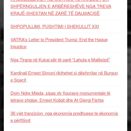
SHPËRNGULJEN E ARBËRESHËVE NGA TREVA
KRAJË-SHESTAN NË ZARË TË DALMACISË
SHPOPULLIMI, PUSHTIMI I SHEKULLIT XXI
VATRA’s Letter to President Trump: End the Hague
Injustice
Nga Tirana në Kukaj për të parë “Lahuta e Malësisë”
Kardinali Ernest Simoni rikthehet si dëshmitar në Burgun
e Spaçit
Dom Ndre Mjeda, sipas dy figurave monumentale të
letrave shqipe, Ernest Koliqit dhe At Gjergj Fishta
36 vjet tranzicion, nga ekonomia prodhuese te ekonomia
e përfitimit