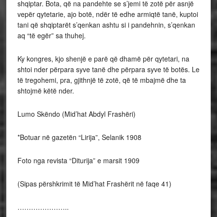
shqiptar. Bota, që na pandehte se s’jemi të zotë për asnjë
vepër qytetarie, ajo botë, ndër të edhe armiqtë tanë, kuptoi
tani që shqiptarët s’qenkan ashtu si i pandehnin, s’qenkan
aq “të egër” sa thuhej.
Ky kongres, kjo shenjë e parë që dhamë për qytetari, na
shtoi nder përpara syve tanë dhe përpara syve të botës. Le
të tregohemi, pra, gjithnjë të zotë, që të mbajmë dhe ta
shtojmë këtë nder.
Lumo Skëndo (Mid’hat Abdyl Frashëri)
*Botuar në gazetën “Lirija”, Selanik 1908
Foto nga revista “Diturija” e marsit 1909
(Sipas përshkrimit të Mid’hat Frashërit në faqe 41)
…………………..