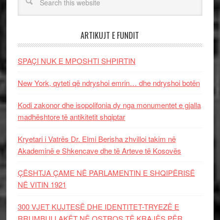
ARTIKUJT E FUNDIT
SPAÇI NUK E MPOSHTI SHPIRTIN
New York, qyteti që ndryshoi emrin… dhe ndryshoi botën
Kodi zakonor dhe isopolifonia dy nga monumentet e gjalla
madhështore të antikitetit shqiptar
Kryetari i Vatrës Dr. Elmi Berisha zhvilloi takim në
Akademinë e Shkencave dhe të Arteve të Kosovës
ÇËSHTJA ÇAME NË PARLAMENTIN E SHQIPËRISË
NË VITIN 1921
300 VJET KUJTESË DHE IDENTITET-TRYEZË E
RRUMBULLAKËT NË OSTROS TË KRAJËS PËR