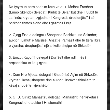
Në fytyrë të parë shohim këta veta: 1. Midhat Frashëri
(Lumo Skëndo) delegat i Klubit të Selanikut dhe i Klubit të
Janinës; kryetar i zgjedhur i Kongresit; dreqtonjës** i së
përkohëshmes s’ënë dhe i gazetës Lirija.
2. Gjegj Fishta delegat i Shoqërisë Bashkimi në Shkodër;
auktor i Lahut’ e Malsisë, Anzat e Parnasit dhe të tjera libra
e vjersha; dreqtonjës i një shkolle shqipe në Shkodër.
3. Emzot Kaçorri, delegat i Durrësit dhe ndihmës i
arqipeshkut të këtij qyteti.
4. Dom Nre Mjeda, delegat i Shoqërisë Agim në Shkodër,
kryetar i kësaj shoqërie dhe auktor i libravet shkollare të
kësaj shoqërie; vjershëtor.
5. G. D. Qiriaz Manastiri, delegat i Manastirit, nënkryetar i
Kongresit dhe auktor i Hristomathi.