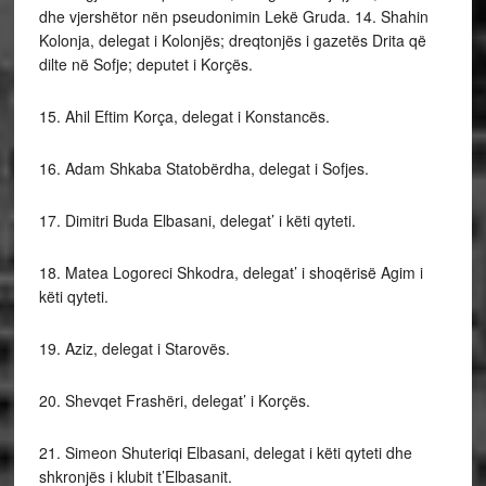
dhe vjershëtor nën pseudonimin Lekë Gruda. 14. Shahin
Kolonja, delegat i Kolonjës; dreqtonjës i gazetës Drita që
dilte në Sofje; deputet i Korçës.
15. Ahil Eftim Korça, delegat i Konstancës.
16. Adam Shkaba Statobërdha, delegat i Sofjes.
17. Dimitri Buda Elbasani, delegat’ i këti qyteti.
18. Matea Logoreci Shkodra, delegat’ i shoqërisë Agim i
këti qyteti.
19. Aziz, delegat i Starovës.
20. Shevqet Frashëri, delegat’ i Korçës.
21. Simeon Shuteriqi Elbasani, delegat i këti qyteti dhe
shkronjës i klubit t’Elbasanit.