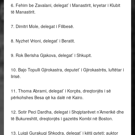
6. Fehim be Zavalani, delegat’ i Manastirit, kryetar i Klubit
të Manastirit.
7. Dimitri Mole, delegat i Filibesë.
8. Nyzhet Vrioni, delegat’ i Beratit.
9. Rok Berisha Gjakova, delegat’ i Shkupit.
10. Bajo Topulli Gjirokastra, deputet’ i Gjirokastrës, luftëtar i
lirisë.
11. Thoma Abrami, delegat’ i Korçës, dreqtonjës i së
përkohshes Besa që ka dalë në Kairo.
12. Sotir Peci Dardha, delegat i Shqiptarëvet n’Amerikë dhe
të Bukureshtit, dreqtonjës i gazetës Kombi në Boston.
13. Luigji Gurakuqi Shkodra, delegat’ i këtij qyteti; auktor