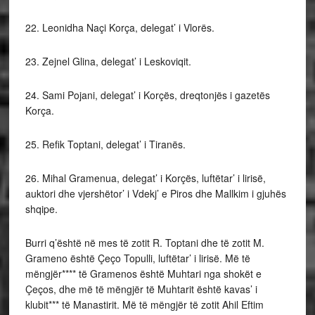
22. Leonidha Naçi Korça, delegat’ i Vlorës.
23. Zejnel Glina, delegat’ i Leskoviqit.
24. Sami Pojani, delegat’ i Korçës, dreqtonjës i gazetës
Korça.
25. Refik Toptani, delegat’ i Tiranës.
26. Mihal Gramenua, delegat’ i Korçës, luftëtar’ i lirisë,
auktori dhe vjershëtor’ i Vdekj’ e Piros dhe Mallkim i gjuhës
shqipe.
Burri q’është në mes të zotit R. Toptani dhe të zotit M.
Grameno është Çeço Topulli, luftëtar’ i lirisë. Më të
mëngjër**** të Gramenos është Muhtari nga shokët e
Çeços, dhe më të mëngjër të Muhtarit është kavas’ i
klubit*** të Manastirit. Më të mëngjër të zotit Ahil Eftim