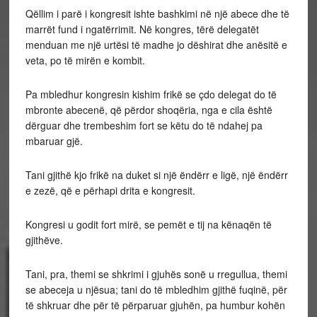
Qëllim i parë i kongresit ishte bashkimi në një abece dhe të
marrët fund i ngatërrimit. Në kongres, tërë delegatët
menduan me një urtësi të madhe jo dëshirat dhe anësitë e
veta, po të mirën e kombit.
Pa mbledhur kongresin kishim frikë se çdo delegat do të
mbronte abecenë, që përdor shoqëria, nga e cila është
dërguar dhe trembeshim fort se këtu do të ndahej pa
mbaruar gjë.
Tani gjithë kjo frikë na duket si një ëndërr e ligë, një ëndërr
e zezë, që e përhapi drita e kongresit.
Kongresi u godit fort mirë, se pemët e tij na kënaqën të
gjithëve.
Tani, pra, themi se shkrimi i gjuhës sonë u rregullua, themi
se abeceja u njësua; tani do të mbledhim gjithë fuqinë, për
të shkruar dhe për të përparuar gjuhën, pa humbur kohën