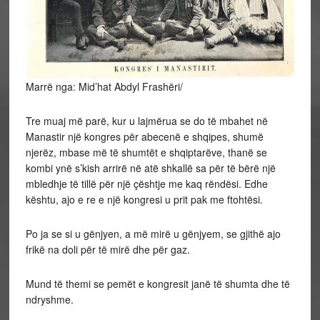
Marrë nga: Mid’hat Abdyl Frashëri/
Tre muaj më parë, kur u lajmërua se do të mbahet në
Manastir një kongres për abecenë e shqipes, shumë
njerëz, mbase më të shumtët e shqiptarëve, thanë se
kombi ynë s’kish arrirë në atë shkallë sa për të bërë një
mbledhje të tillë për një çështje me kaq rëndësi. Edhe
kështu, ajo e re e një kongresi u prit pak me ftohtësi.
Po
ja se si u gënjyen, a më mirë u gënjyem, se gjithë ajo
frikë na doli për të mirë dhe për gaz.
Mund të themi se pemët e kongresit janë të shumta dhe të
ndryshme.