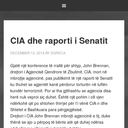
CIA dhe raporti i Senatit
DECEMBER 12, 2014
BY
DGRECA
Gjatë një konference të rrallë për shtyp, John Brennan,
drejtori i Agjencisë Qendrore të Zbulimit, CIA, mori në
mbrojtje agjencinë, pas publikimit të një raporti të Senatit
ku thuhet se agjentët kanë përdorur torturën në luftën
kundër terrorizmit. Por ai tha gjithashtu se agjencia disa
herë nuk veproi siç duhet. Është një pohim i cili vjen
ndërkohë që po shtohen thirrjet për t’i vënë CIA-n dhe
Shtetet e Bashkuara para përgjegjësisë.
Drejtori i CIA John Brennan mbrojti agjencinë e tij, duke
thënë se ajo u përpoq të bënte atë që duhej ndërsa