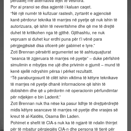
përballej me alternativa tejet të vështira.
Por ai pranoi se disa agjentë i kaluan caqet.
“Në një numër të kufizuar rastesh, zyrtarët e agjencisë
kanë përdorur teknika të marrjes në pyetje që nuk ishin të
autorizuara, që ishin të neveritshme dhe që me të drejtë
duhet të kritikohen nga të gjithë. Gjithashtu, ne nuk
vepruam si duhet kur erdhi puna për t’i vënë para
përgjegjësisë disa oficerë për gabimet e tyre.”
Zoti Brennan përsëriti argumentet se të ashtuquajturat
“seanca të zgjeruara të marrjes në pyetje” – duke përfshirë
simulimin e mbytjes me ujë dhe privimin e gjumit – mund të
kenë sjellë ndryshim përsa i përket rezultatit.
“Të paraburgosurit të cilët ishin viktima të këtyre teknikave
të marrjes në pyetje dhanë informacione që ishin të
dobishëm dhe që u përdorën në operacionin përfundimtar
për ndjekjen e bin Ladenit.”
Zoti Brennan nuk tha nëse ka pasur lidhje të drejtpërdrejtë
midis këtyre seancave të marrjes në pyetje dhe vrasjes së
kreut të al-Kaidës, Osama Bin Laden.
Pohimet e shefit të CIA-s nuk ka të ngjarë të ndalin thirrjet
për të mbajtur përgjegjës CIA-n dhe persona të tjerë për