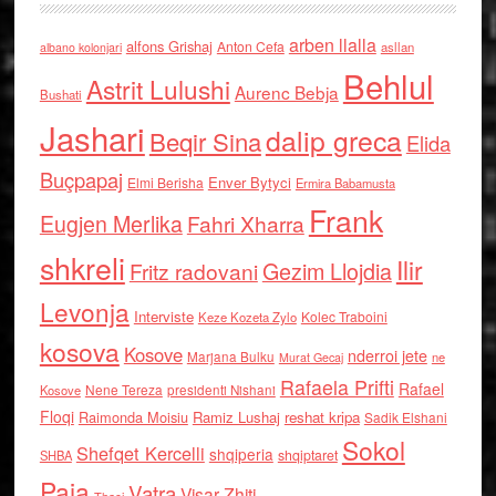
arben llalla
alfons Grishaj
Anton Cefa
asllan
albano kolonjari
Behlul
Astrit Lulushi
Aurenc Bebja
Bushati
Jashari
dalip greca
Beqir Sina
Elida
Buçpapaj
Enver Bytyci
Elmi Berisha
Ermira Babamusta
Frank
Eugjen Merlika
Fahri Xharra
shkreli
Ilir
Gezim Llojdia
Fritz radovani
Levonja
Interviste
Kolec Traboini
Keze Kozeta Zylo
kosova
Kosove
nderroi jete
Marjana Bulku
ne
Murat Gecaj
Rafaela Prifti
Rafael
Nene Tereza
Kosove
presidenti Nishani
Floqi
Raimonda Moisiu
Ramiz Lushaj
reshat kripa
Sadik Elshani
Sokol
Shefqet Kercelli
shqiperia
shqiptaret
SHBA
Paja
Vatra
Visar Zhiti