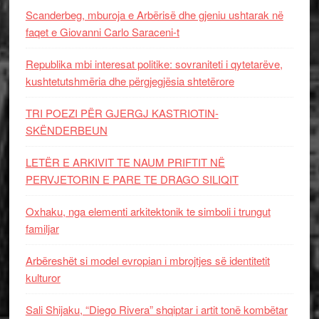
Scanderbeg, mburoja e Arbërisë dhe gjeniu ushtarak në
faqet e Giovanni Carlo Saraceni-t
Republika mbi interesat politike: sovraniteti i qytetarëve,
kushtetutshmëria dhe përgjegjësia shtetërore
TRI POEZI PËR GJERGJ KASTRIOTIN-
SKËNDERBEUN
LETËR E ARKIVIT TE NAUM PRIFTIT NË
PERVJETORIN E PARE TE DRAGO SILIQIT
Oxhaku, nga elementi arkitektonik te simboli i trungut
familjar
Arbëreshët si model evropian i mbrojtjes së identitetit
kulturor
Sali Shijaku, “Diego Rivera” shqiptar i artit tonë kombëtar