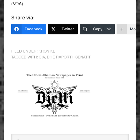
(VOA)
Share via:
Facebook
Twitter
Copy Link
More
FILED UNDER:
KRONIKE
TAGGED WITH:
CIA
,
DHE RAPORTI I SENATIT