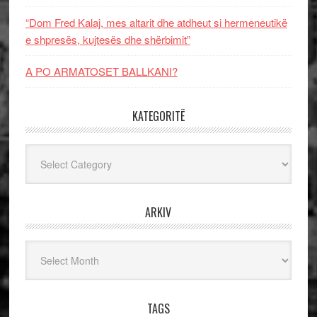
“Dom Fred Kalaj, mes altarit dhe atdheut si hermeneutikë
e shpresës, kujtesës dhe shërbimit”
A PO ARMATOSET BALLKANI?
KATEGORITË
Kategoritë
ARKIV
Arkiv
TAGS