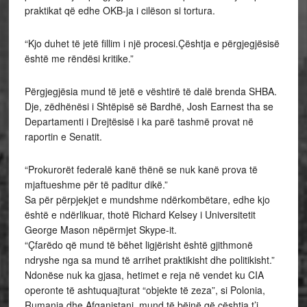
praktikat që edhe OKB-ja i cilëson si tortura.
“Kjo duhet të jetë fillim i një procesi.Çështja e përgjegjësisë
është me rëndësi kritike.”
Përgjegjësia mund të jetë e vështirë të dalë brenda SHBA.
Dje, zëdhënësi i Shtëpisë së Bardhë, Josh Earnest tha se
Departamenti i Drejtësisë i ka parë tashmë provat në
raportin e Senatit.
“Prokurorët federalë kanë thënë se nuk kanë prova të
mjaftueshme për të paditur dikë.”
Sa për përpjekjet e mundshme ndërkombëtare, edhe kjo
është e ndërlikuar, thotë Richard Kelsey i Universitetit
George Mason nëpërmjet Skype-it.
“Çfarëdo që mund të bëhet ligjërisht është gjithmonë
ndryshe nga sa mund të arrihet praktikisht dhe politikisht.”
Ndonëse nuk ka gjasa, hetimet e reja në vendet ku CIA
operonte të ashtuquajturat “objekte të zeza”, si Polonia,
Rumania dhe Afganistani, mund të bëjnë që çështja t’i