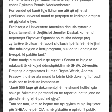
çohet Gjykatën Penale Ndërkombëtare.
Por vendet që kanë ligje lidhur me atë që njihet si
juridiksion universal mund të përpiqen të kërkojnë drejtësi
në gjykatat e tyre.
Profesorja e Universitetit Amerikan dhe ish-zyrtare e
Departamentit të Drejtësisë Jennifer Daskal, komentoi
nëpërmjet Skype-it:”Sigurisht po të isha ndonjë prej
zyrtarëve të cituar në raport si dikush i përfshirë në krijimin
dhe mbikëqyrjen e këtij programi, nuk do të udhëtoja në
Evropë, të paktën tani.”
Është madje e mundur që raporti i Senatit të lejojë të
ndaluarit të kërkojnë dëmshpërblim në SHBA. Zëvendës
Drejtorja e organizatës Human Rights Watch, Andrea
Prasow, thotë se ata mund ta bënin këtë duke ngritur padi
civile për të kërkuar kompensim.
“Janë 500 faqe që dokumentojnë me shumë hollësi çdo
shkelje. Viktimat e përmendura në raport duhet të jenë në
gjendje të ngrejnë padi në gjyq.”
Tani për tani, kemi të bëjmë me një gjykim të një lloji tjetër
për SHBA dhe për CIA-n, në gjykatën e opinionit publik.