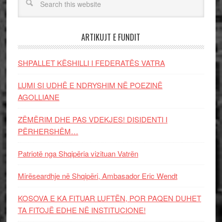
ARTIKUJT E FUNDIT
SHPALLET KËSHILLI I FEDERATËS VATRA
LUMI SI UDHË E NDRYSHIM NË POEZINË
AGOLLIANE
ZËMËRIM DHE PAS VDEKJES! DISIDENTI I
PËRHERSHËM…
Patriotë nga Shqipëria vizituan Vatrën
Mirëseardhje në Shqipëri, Ambasador Eric Wendt
KOSOVA E KA FITUAR LUFTËN, POR PAQEN DUHET
TA FITOJË EDHE NË INSTITUCIONE!