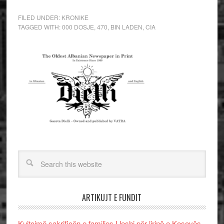
FILED UNDER:
KRONIKE
TAGGED WITH:
000 DOSJE
,
470
,
BIN LADEN
,
CIA
ARTIKUJT E FUNDIT
Kujtojmë sakrificën e familjes Lleshi për lirinë e Kosovës