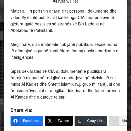
Ali Khan, File)
Materiali i ri përfshin ditarin e tij personal, dokumente dhe
video.Ky është publikimi i katërt nga CIA i materialeve të
gjetura gjatë bastisjes së strehës së Bin Ladenit në
Abotabad të Pakistanit.
Megjithatë, disa materiale nuk janë publikuar sepse mund
të dëmtojnë sigurinë kombëtare, tha agjencia amerikane e
inteligjencës.
Sipas deklaratës së CIA-s, dokumentet e publikuara
“ofrojnë njohuri për origjinën e ndarjeve që ekzistojnë sot
midis Al Kadiës dhe Shtetit Islamik (v.j. grup militant), si dhe
“mosmarrëveshjet strategjike, doktrinare dhe fetare brenda
Al Kaidës dhe aleatëve të saj”.
Share via:
Facebook
Twitter
Copy Link
More