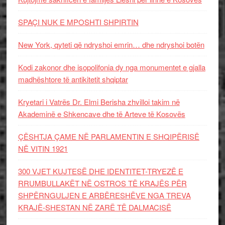
SPAÇI NUK E MPOSHTI SHPIRTIN
New York, qyteti që ndryshoi emrin… dhe ndryshoi botën
Kodi zakonor dhe isopolifonia dy nga monumentet e gjalla
madhështore të antikitetit shqiptar
Kryetari i Vatrës Dr. Elmi Berisha zhvilloi takim në
Akademinë e Shkencave dhe të Arteve të Kosovës
ÇËSHTJA ÇAME NË PARLAMENTIN E SHQIPËRISË
NË VITIN 1921
300 VJET KUJTESË DHE IDENTITET-TRYEZË E
RRUMBULLAKËT NË OSTROS TË KRAJËS PËR
SHPËRNGULJEN E ARBËRESHËVE NGA TREVA
KRAJË-SHESTAN NË ZARË TË DALMACISË