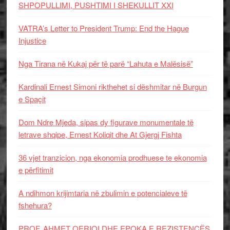
SHPOPULLIMI, PUSHTIMI I SHEKULLIT XXI
VATRA’s Letter to President Trump: End the Hague
Injustice
Nga Tirana në Kukaj për të parë “Lahuta e Malësisë”
Kardinali Ernest Simoni rikthehet si dëshmitar në Burgun
e Spaçit
Dom Ndre Mjeda, sipas dy figurave monumentale të
letrave shqipe, Ernest Koliqit dhe At Gjergj Fishta
36 vjet tranzicion, nga ekonomia prodhuese te ekonomia
e përfitimit
A ndihmon krijimtaria në zbulimin e potencialeve të
fshehura?
PROF. AHMET QERIQI DHE EPOKA E REZISTENCЁS