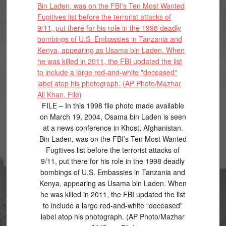
FILE – In this 1998 file photo made available
on March 19, 2004, Osama bin Laden is seen
at a news conference in Khost, Afghanistan.
Bin Laden, was on the FBI’s Ten Most Wanted
Fugitives list before the terrorist attacks of
9/11, put there for his role in the 1998 deadly
bombings of U.S. Embassies in Tanzania and
Kenya, appearing as Usama bin Laden. When
he was killed in 2011, the FBI updated the list
to include a large red-and-white “deceased”
label atop his photograph. (AP Photo/Mazhar