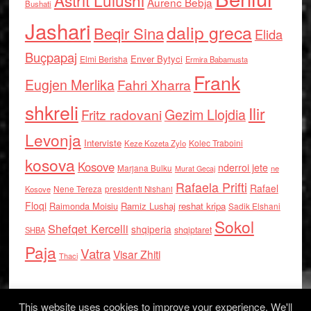
Astrit Lulushi
Aurenc Bebja
Bushati
Jashari
dalip greca
Beqir Sina
Elida
Buçpapaj
Enver Bytyci
Elmi Berisha
Ermira Babamusta
Frank
Eugjen Merlika
Fahri Xharra
shkreli
Ilir
Gezim Llojdia
Fritz radovani
Levonja
Interviste
Kolec Traboini
Keze Kozeta Zylo
kosova
Kosove
nderroi jete
Marjana Bulku
ne
Murat Gecaj
Rafaela Prifti
Rafael
Nene Tereza
Kosove
presidenti Nishani
Floqi
Raimonda Moisiu
Ramiz Lushaj
reshat kripa
Sadik Elshani
Sokol
Shefqet Kercelli
shqiperia
shqiptaret
SHBA
Paja
Vatra
Visar Zhiti
Thaci
This website uses cookies to improve your experience. We'll