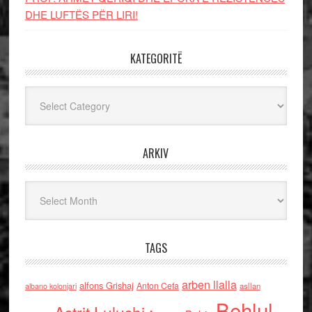
DHE LUFTЁS PЁR LIRI!
KATEGORITË
Kategoritë
ARKIV
Arkiv
TAGS
arben llalla
alfons Grishaj
Anton Cefa
asllan
albano kolonjari
Behlul