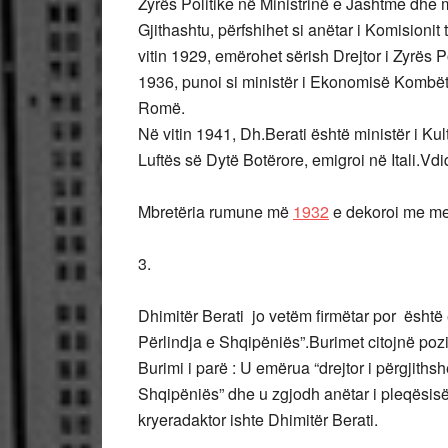
Zyrës Politike në Ministrinë e Jashtme dhe m
Gjithashtu, përfshihet si anëtar i Komisionit
vitin 1929, emërohet sërish Drejtor i Zyrës P
1936, punoi si ministër i Ekonomisë Kombët
Romë.
Në vitin 1941, Dh.Berati është ministër i Ku
Luftës së Dytë Botërore, emigroi në Itali.V
Mbretëria rumune më
1932
e dekoroi me me
3.
Dhimitër Berati jo vetëm firmëtar por është 
Përlindja e Shqipëniës”.Burimet citojnë pozi
Burimi i parë : U emërua “drejtor i përgjith
Shqipëniës” dhe u zgjodh anëtar i pleqësisë.
kryeradaktor ishte Dhimitër Berati.