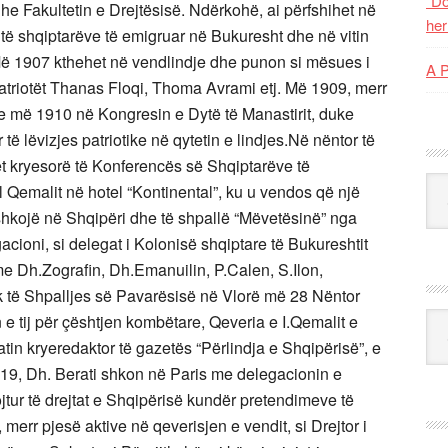
“Do
edhe Fakultetin e Drejtësisë. Ndërkohë, ai përfshihet në
her
 të shqiptarëve të emigruar në Bukuresht dhe në vitin
. Më 1907 kthehet në vendlindje dhe punon si mësues i
A 
triotët Thanas Floqi, Thoma Avrami etj. Më 1909, merr
e më 1910 në Kongresin e Dytë të Manastirit, duke
të lëvizjes patriotike në qytetin e lindjes.Në nëntor të
rët kryesorë të Konferencës së Shqiptarëve të
Kat
 Qemalit në hotel “Kontinental”, ku u vendos që një
shkojë në Shqipëri dhe të shpallë “Mëvetësinë” nga
egacioni, si delegat i Kolonisë shqiptare të Bukureshtit
 me Dh.Zografin, Dh.Emanuilin, P.Calen, S.Ilon,
k të Shpalljes së Pavarësisë në Vlorë më 28 Nëntor
Ark
 e tij për çështjen kombëtare, Qeveria e I.Qemalit e
tin kryeredaktor të gazetës “Përlindja e Shqipërisë”, e
919, Dh. Berati shkon në Paris me delegacionin e
jtur të drejtat e Shqipërisë kundër pretendimeve të
 merr pjesë aktive në qeverisjen e vendit, si Drejtor i