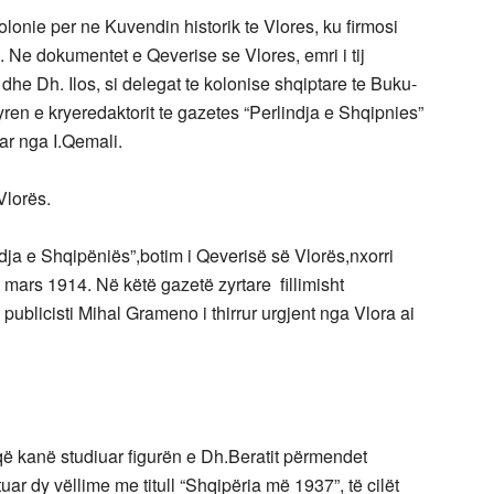
lonie per ne Kuvendin historik te Vlores, ku firmosi
 Ne dokumentet e Qeverise se Vlores, emri i tij
he Dh. Ilos, si delegat te kolonise shqiptare te Buku­
yren e kryeredaktorit te gazetes “Perlindja e Shqipnies”
uar nga I.Qemali.
Vlorës.
ndja e Shqipëniës”,botim i Qeverisë së Vlorës,nxorri
6 mars 1914. Në këtë gazetë zyrtare fillimisht
 publicisti Mihal Grameno i thirrur urgjent nga Vlora ai
 që kanë studiuar figurën e Dh.Beratit përmendet
tuar dy vëllime me titull “Shqipëria më 1937”, të cilët