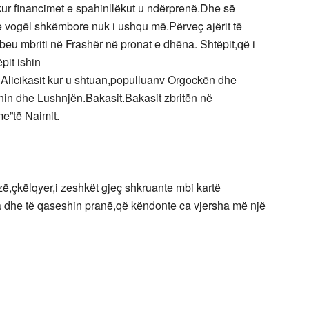
ur financimet e spahinllëkut u ndërprenë.Dhe së
e vogël shkëmbore nuk i ushqu më.Përveç ajërit të
z beu mbriti në Frashër në pronat e dhëna. Shtëpit,që i
pit ishin
it.Alicikasit kur u shtuan,populluanv Orgockën dhe
in dhe Lushnjën.Bakasit.Bakasit zbritën në
e”të Naimit.
zezë,çkëlqyer,i zeshkët gjeç shkruante mbi kartë
ha dhe të qaseshin pranë,që këndonte ca vjersha më një