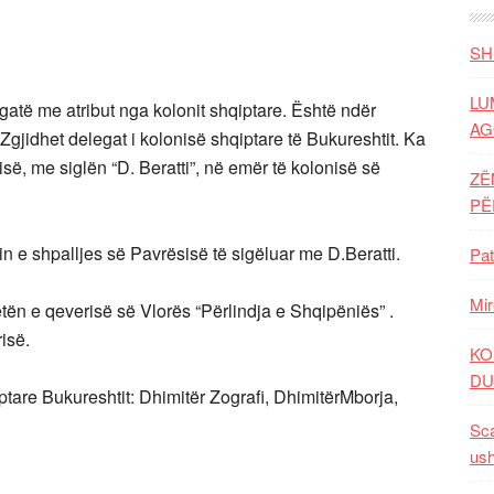
SH
LU
egatë me atribut nga kolonit shqiptare. Është ndër
AG
 .Zgjidhet delegat i kolonisë shqiptare të Bukureshtit. Ka
sisë, me siglën “D. Beratti”, në emër të kolonisë së
ZË
P
in e shpalljes së Pavrësisë të sigëluar me D.Beratti.
Pat
Mir
tën e qeverisë së Vlorës “Përlindja e Shqipëniës” .
isë.
KO
DU
tare Bukureshtit: Dhimitër Zografi, DhimitërMborja,
Sca
ush