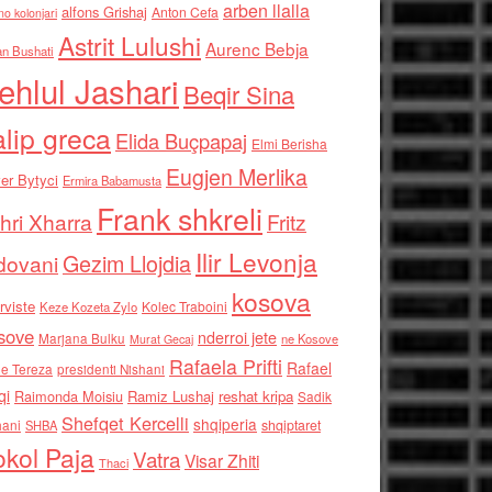
arben llalla
alfons Grishaj
Anton Cefa
no kolonjari
Astrit Lulushi
Aurenc Bebja
an Bushati
ehlul Jashari
Beqir Sina
alip greca
Elida Buçpapaj
Elmi Berisha
Eugjen Merlika
er Bytyci
Ermira Babamusta
Frank shkreli
hri Xharra
Fritz
Ilir Levonja
Gezim Llojdia
dovani
kosova
rviste
Kolec Traboini
Keze Kozeta Zylo
sove
nderroi jete
Marjana Bulku
ne Kosove
Murat Gecaj
Rafaela Prifti
Rafael
e Tereza
presidenti Nishani
qi
Raimonda Moisiu
Ramiz Lushaj
reshat kripa
Sadik
Shefqet Kercelli
shqiperia
hani
shqiptaret
SHBA
kol Paja
Vatra
Visar Zhiti
Thaci