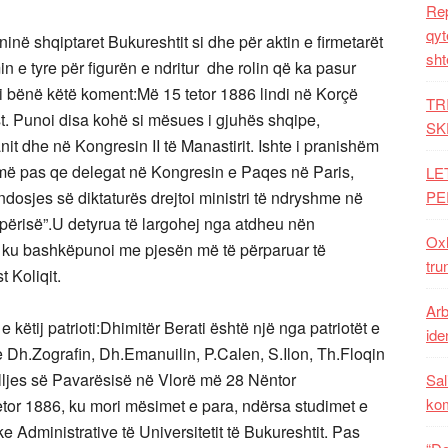
Rep
qyt
inë shqiptaret Bukureshtit si dhe për aktin e firmetarët
sht
 e tyre për figurën e ndritur dhe rolin që ka pasur
i bënë këtë koment:Më 15 tetor 1886 lindi në Korçë
TR
ist. Punoi disa kohë si mësues i gjuhës shqipe,
SK
t dhe në Kongresin II të Manastirit. Ishte i pranishëm
ë pas qe delegat në Kongresin e Paqes në Paris,
LE
dosjes së diktaturës drejtoi ministri të ndryshme në
PE
ipërisë”.U detyrua të largohej nga atdheu nën
Oxh
 ku bashkëpunoi me pjesën më të përparuar të
tru
 Koliqit.
Arb
e këtij patrioti:Dhimitër Berati është një nga patriotët e
iden
e Dh.Zografin, Dh.Emanuilin, P.Calen, S.Ilon, Th.Floqin
alljes së Pavarësisë në Vlorë më 28 Nëntor
Sal
ko
etor 1886, ku mori mësimet e para, ndërsa studimet e
ke Administrative të Universitetit të Bukureshtit. Pas