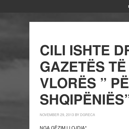
CILI ISHTE D
GAZETËS TË
VLORËS ” PË
SHQIPËNIËS
NOVEMBER 29, 2013
BY
DGRECA
NGA GËZIM LLOJDIA*