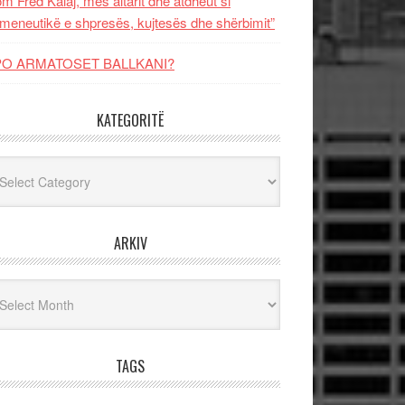
m Fred Kalaj, mes altarit dhe atdheut si
meneutikë e shpresës, kujtesës dhe shërbimit”
PO ARMATOSET BALLKANI?
KATEGORITË
egoritë
ARKIV
iv
TAGS