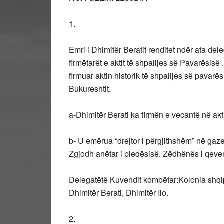
1.
Emri i Dhimitër Beratit renditet ndër ata del
firmëtarët e aktit të shpalljes së Pavarësisë
firmuar aktin historik të shpalljes së pavarë
Bukureshtit.
a-Dhimitër Berati ka firmën e vecantë në akt
b- U emërua “drejtor i përgjithshëm” në gaze
Zgjodh anëtar i pleqësisë. Zëdhënës i qever
Delegatëtë Kuvendit kombëtar:Kolonia shqip
Dhimitër Berati, Dhimitër Ilo.
2.