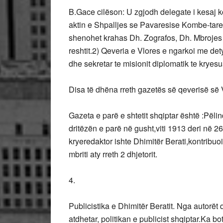
B.Gace cilëson: U zgjodh delegate i kesaj ko
aktin e Shpalljes se Pavaresise Kombe-tare.
shenohet krahas Dh. Zografos, Dh. Mbrojes d
reshtit.2) Qeveria e Vlores e ngarkoi me det
dhe sekretar te misionit diplomatik te kryes
Disa të dhëna rreth gazetës së qeverisë së 
Gazeta e parë e shtetit shqiptar është :Pëli
dritëzën e parë në gusht,viti 1913 deri në 2
kryeredaktor ishte Dhimitër Berati,kontribuoi
mbriti aty rreth 2 dhjetorit.
4.
Publicistika e Dhimitër Beratit. Nga autorët
atdhetar, politikan e publicist shqiptar.Ka bo