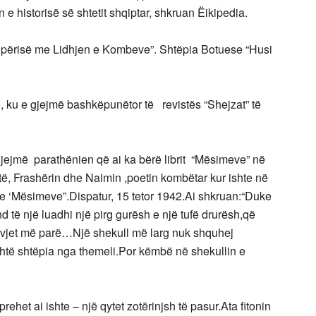
 e historisë së shtetit shqiptar, shkruan Ëikipedia.
ipërisë me Lidhjen e Kombeve”. Shtëpia Botuese “Husi
 ku e gjejmë bashkëpunëtor të revistës “Shejzat” të
gjejmë parathënien që ai ka bërë librit “Mësimeve” në
jtë, Frashërin dhe Naimin ,poetin kombëtar kur ishte në
 e ‘Mësimeve”.Dispatur, 15 tetor 1942.Ai shkruan:“Duke
 të një luadhi një pirg gurësh e një tufë drurësh,që
0vjet më parë…Një shekull më larg nuk shquhej
shtë shtëpia nga themeli.Por këmbë në shekullin e
ehet ai ishte – një qytet zotërinjsh të pasur.Ata fitonin