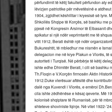
përfundimit të këtij fakulteti përfundon aty 
lëvizjen patriotike për mëvetësinë e atdheut
1904, zgjidhet këshilltar i kryesisë së tyre
Shkollës Shqipe të Korçës, së bashku me pa
pjesë në Kongresin Arsimor të Elbasanit dh
spikatur si një ndër veprimtarët me të shquar 
vitit 1912, Berati është një ndër organizato
Bukureshtit, të mbledhur me nismën e Ismail
delegacion me në krye Plakun e Vlorës, të 
autoriteti i Turqisë. Në përbërje të këtij del
ishte edhe Dhimitër Berati, i cili së bashku
Th.Floqin e V.Korçën firmosën Aktin Histori
1912.Duke vlerësuar aftësitë dhe kontributin
dalë nga Kuvendi i Vlorës, e emëroi Dh.Bera
cila ishte zëdhënëse e kësaj qeverie. Më 1
kolonisë shqiptare të Rumanisë, për të mbro
shteteve shoviniste fqinje. Në vitet 1922-’24,