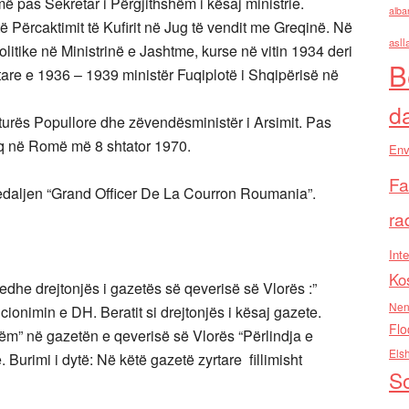
ë pas Sekretar i Përgjithshëm i kësaj ministrie.
alba
 të Përcaktimit të Kufirit në Jug të vendit me Greqinë. Në
asll
olitike në Ministrinë e Jashtme, kurse në vitin 1934 deri
B
are e 1936 – 1939 ministër Fuqiplotë i Shqipërisë në
d
lturës Popullore dhe zëvendësministër i Arsimit. Pas
diq në Romë më 8 shtator 1970.
Env
Fa
daljen “Grand Officer De La Courron Roumania”.
ra
Inte
Ko
edhe drejtonjës i gazetës së qeverisë së Vlorës :”
Nen
cionimin e DH. Beratit si drejtonjës i kësaj gazete.
Flo
shëm” në gazetën e qeverisë së Vlorës “Përlindja e
Els
 Burimi i dytë: Në këtë gazetë zyrtare fillimisht
So