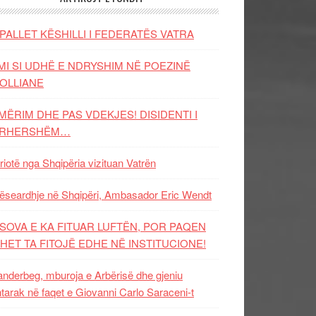
PALLET KËSHILLI I FEDERATËS VATRA
MI SI UDHË E NDRYSHIM NË POEZINË
OLLIANE
MËRIM DHE PAS VDEKJES! DISIDENTI I
ËRHERSHËM…
riotë nga Shqipëria vizituan Vatrën
ëseardhje në Shqipëri, Ambasador Eric Wendt
SOVA E KA FITUAR LUFTËN, POR PAQEN
HET TA FITOJË EDHE NË INSTITUCIONE!
nderbeg, mburoja e Arbërisë dhe gjeniu
tarak në faqet e Giovanni Carlo Saraceni-t