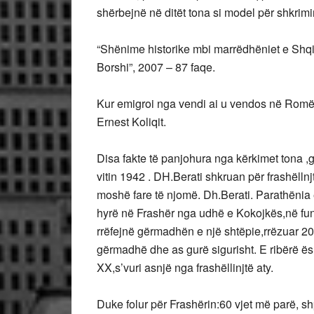
shërbejnë në ditët tona si model për shkrimin
“Shënime historike mbi marrëdhëniet e Shq
Borshi”, 2007 – 87 faqe.
Kur emigroi nga vendi ai u vendos në Romë,
Ernest Koliqit.
Disa fakte të panjohura nga kërkimet tona ,
vitin 1942 . DH.Berati shkruan për frashëlln
moshë fare të njomë. Dh.Berati. Parathënia
hyrë në Frashër nga udhë e Kokojkës,në fund
rrëfejnë gërmadhën e një shtëpie,rrëzuar 2
gërmadhë dhe as gurë sigurisht. E ribërë ë
XX,s’vuri asnjë nga frashëllinjtë aty.
Duke folur për Frashërin:60 vjet më parë, shpr