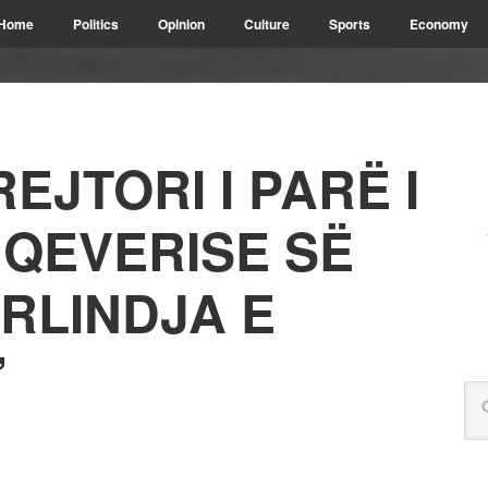
Home
Politics
Opinion
Culture
Sports
Economy
REJTORI I PARË I
 QEVERISE SË
RLINDJA E
”