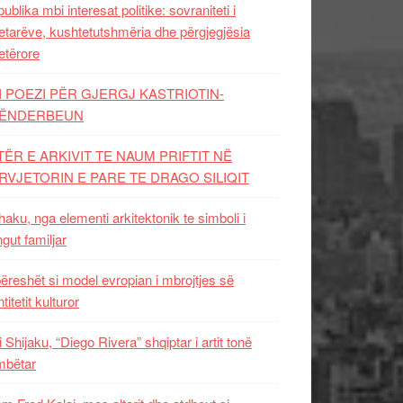
ublika mbi interesat politike: sovraniteti i
etarëve, kushtetutshmëria dhe përgjegjësia
etërore
I POEZI PËR GJERGJ KASTRIOTIN-
ËNDERBEUN
TËR E ARKIVIT TE NAUM PRIFTIT NË
RVJETORIN E PARE TE DRAGO SILIQIT
aku, nga elementi arkitektonik te simboli i
ngut familjar
ëreshët si model evropian i mbrojtjes së
titetit kulturor
i Shijaku, “Diego Rivera” shqiptar i artit tonë
mbëtar