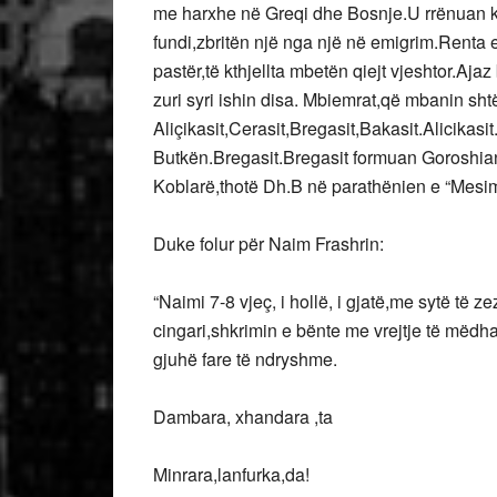
me harxhe në Greqi dhe Bosnje.U rrënuan k
fundi,zbritën një nga një në emigrim.Renta 
pastër,të kthjellta mbetën qiejt vjeshtor.Aja
zuri syri ishin disa. Mbiemrat,që mbanin shtë
Aliçikasit,Cerasit,Bregasit,Bakasit.Alicikas
Butkën.Bregasit.Bregasit formuan Goroshian
Koblarë,thotë Dh.B në parathënien e “Mesim
Duke folur për Naim Frashrin:
“Naimi 7-8 vjeç, i hollë, i gjatë,me sytë të 
cingari,shkrimin e bënte me vrejtje të mëd
gjuhë fare të ndryshme.
Dambara, xhandara ,ta
Minrara,lanfurka,da!