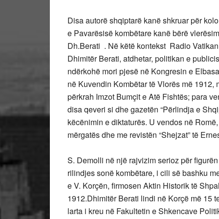
Disa autorë shqiptarë kanë shkruar për kolon
e Pavarësisë kombëtare kanë bërë vlerësimin
Dh.Berati . Në këtë kontekst Radio Vatikan
Dhimitër Berati, atdhetar, politikan e public
ndërkohë mori pjesë në Kongresin e Elbasani
në Kuvendin Kombëtar të Vlorës më 1912, m
përkrah Imzot Bumçit e Atë Fishtës; para ven
disa qeveri si dhe gazetën “Përlindja e Shq
këcënimin e diktaturës. U vendos në Romë,
mërgatës dhe me revistën “Shejzat” të Ernest
S. Demolli në një rajvizim serioz për figurën 
rilindjes sonë kombëtare, i cili së bashku m
e V. Korçën, firmosen Aktin Historik të Shp
1912.Dhimitër Berati lindi në Korçë më 15 t
larta i kreu në Fakultetin e Shkencave Politi