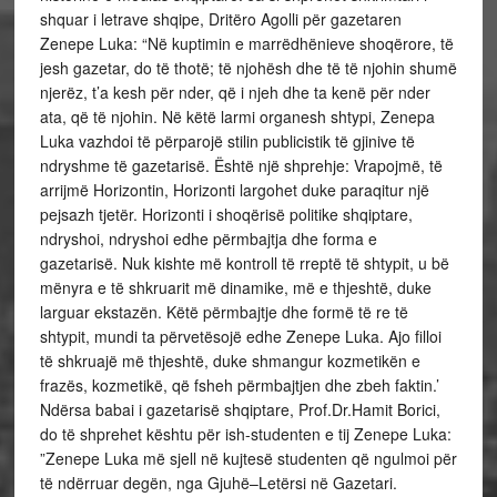
shquar i letrave shqipe, Dritëro Agolli për gazetaren
Zenepe Luka: “Në kuptimin e marrëdhënieve shoqërore, të
jesh gazetar, do të thotë; të njohësh dhe të të njohin shumë
njerëz, t’a kesh për nder, që i njeh dhe ta kenë për nder
ata, që të njohin. Në këtë larmi organesh shtypi, Zenepa
Luka vazhdoi të përparojë stilin publicistik të gjinive të
ndryshme të gazetarisë. Është një shprehje: Vrapojmë, të
arrijmë Horizontin, Horizonti largohet duke paraqitur një
pejsazh tjetër. Horizonti i shoqërisë politike shqiptare,
ndryshoi, ndryshoi edhe përmbajtja dhe forma e
gazetarisë. Nuk kishte më kontroll të rreptë të shtypit, u bë
mënyra e të shkruarit më dinamike, më e thjeshtë, duke
larguar ekstazën. Këtë përmbajtje dhe formë të re të
shtypit, mundi ta përvetësojë edhe Zenepe Luka. Ajo filloi
të shkruajë më thjeshtë, duke shmangur kozmetikën e
frazës, kozmetikë, që fsheh përmbajtjen dhe zbeh faktin.’
Ndërsa babai i gazetarisë shqiptare, Prof.Dr.Hamit Borici,
do të shprehet kështu për ish-studenten e tij Zenepe Luka:
”Zenepe Luka më sjell në kujtesë studenten që ngulmoi për
të ndërruar degën, nga Gjuhë–Letërsi në Gazetari.