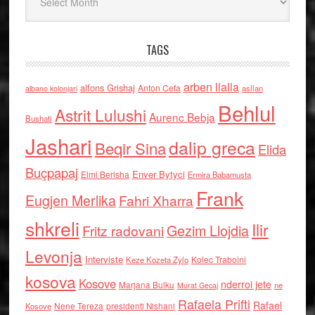
TAGS
arben llalla
alfons Grishaj
Anton Cefa
asllan
albano kolonjari
Behlul
Astrit Lulushi
Aurenc Bebja
Bushati
Jashari
dalip greca
Beqir Sina
Elida
Buçpapaj
Enver Bytyci
Elmi Berisha
Ermira Babamusta
Frank
Eugjen Merlika
Fahri Xharra
shkreli
Ilir
Gezim Llojdia
Fritz radovani
Levonja
Interviste
Kolec Traboini
Keze Kozeta Zylo
kosova
Kosove
nderroi jete
Marjana Bulku
ne
Murat Gecaj
Rafaela Prifti
Rafael
Nene Tereza
Kosove
presidenti Nishani