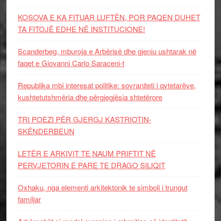
KOSOVA E KA FITUAR LUFTËN, POR PAQEN DUHET
TA FITOJË EDHE NË INSTITUCIONE!
Scanderbeg, mburoja e Arbërisë dhe gjeniu ushtarak në
faqet e Giovanni Carlo Saraceni-t
Republika mbi interesat politike: sovraniteti i qytetarëve,
kushtetutshmëria dhe përgjegjësia shtetërore
TRI POEZI PËR GJERGJ KASTRIOTIN-
SKËNDERBEUN
LETËR E ARKIVIT TE NAUM PRIFTIT NË
PERVJETORIN E PARE TE DRAGO SILIQIT
Oxhaku, nga elementi arkitektonik te simboli i trungut
familjar