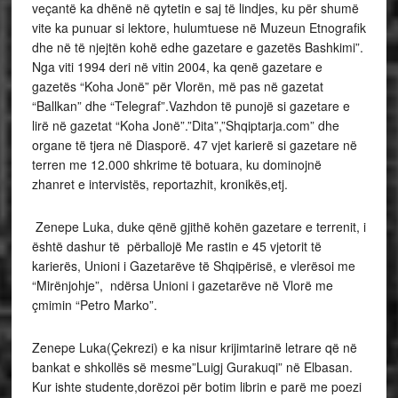
veçantë ka dhënë në qytetin e saj të lindjes, ku për shumë
vite ka punuar si lektore, hulumtuese në Muzeun Etnografik
dhe në të njejtën kohë edhe gazetare e gazetës Bashkimi”.
Nga viti 1994 deri në vitin 2004, ka qenë gazetare e
gazetës “Koha Jonë” për Vlorën, më pas në gazetat
“Ballkan” dhe “Telegraf”.Vazhdon të punojë si gazetare e
lirë në gazetat “Koha Jonë”.”Dita”,”Shqiptarja.com” dhe
organe të tjera në Diasporë. 47 vjet karierë si gazetare në
terren me 12.000 shkrime të botuara, ku dominojnë
zhanret e intervistës, reportazhit, kronikës,etj.
Zenepe Luka, duke qënë gjithë kohën gazetare e terrenit, i
është dashur të përballojë Me rastin e 45 vjetorit të
karierës, Unioni i Gazetarëve të Shqipërisë, e vlerësoi me
“Mirënjohje”, ndërsa Unioni i gazetarëve në Vlorë me
çmimin “Petro Marko”.
Zenepe Luka(Çekrezi) e ka nisur krijimtarinë letrare që në
bankat e shkollës së mesme”Luigj Gurakuqi” në Elbasan.
Kur ishte studente,dorëzoi për botim librin e parë me poezi