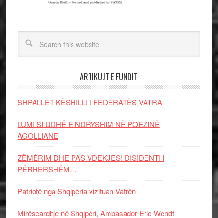
ARTIKUJT E FUNDIT
SHPALLET KËSHILLI I FEDERATËS VATRA
LUMI SI UDHË E NDRYSHIM NË POEZINË
AGOLLIANE
ZËMËRIM DHE PAS VDEKJES! DISIDENTI I
PËRHERSHËM…
Patriotë nga Shqipëria vizituan Vatrën
Mirëseardhje në Shqipëri, Ambasador Eric Wendt