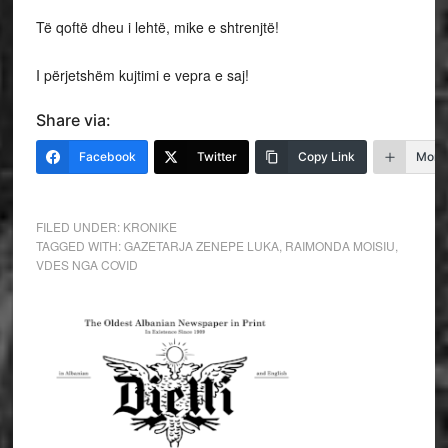
Të qoftë dheu i lehtë, mike e shtrenjtë!
I përjetshëm kujtimi e vepra e saj!
Share via:
Facebook
Twitter
Copy Link
More
FILED UNDER:
KRONIKE
TAGGED WITH:
GAZETARJA ZENEPE LUKA
,
RAIMONDA MOISIU
,
VDES NGA COVID