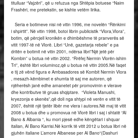
titulluar “Vajzëri”, që u refuzua nga Shtëpia botuese “Naim
Frashëri, me pretekstin, se kishte vetëm lirika.
Seria e botimeve nisi në vitin 1996, me novelën “Rënkimi
i shpirtit”. Në vitin 1998, botoi librin publicistik “Vlora,Vlora”,
botim, që përcjell kronikën e dhimbëshme të pranverës së
vitit 1997-të në Vlorë. Libri “Unë, gazetarja rebele” e pa
dritën e botimit në vitin 2001, ndërsa libri”Një jetë për
Kombin” u botua në vitin 2002. “Rrëfej Nermin Vlorën-ishim
Tri”, është libri voluminoz,që u botua në vitin 2005.Në faqet
e tij zë vënd figura e Ambasadores së Kombit Nermin Vlora
, mesazh-këmbimet e shumta të saj me autoren, që
njëherësh janë edhe amanetet për promovimin e vlerave
dhe kontributve të gruas shqiptare. “Violeta Manushi,
kryezonja e skenës”,që doli nga shtypi në verën e vitit të
2007, është një tjetër libër me vlera i autores.Në maj të vitit
2008 u botua dhe u promovua në Vlorë libri i saj i shtatë “Al
Bano & Albania “, ku mori pjesë edhe këngëtari i shquar
italian, Al Bano Karrisi.Në korrik të vitit 2012 u botua libri në
gjuhën italiane L’amore Albanese per Al Bano“(Dashuri