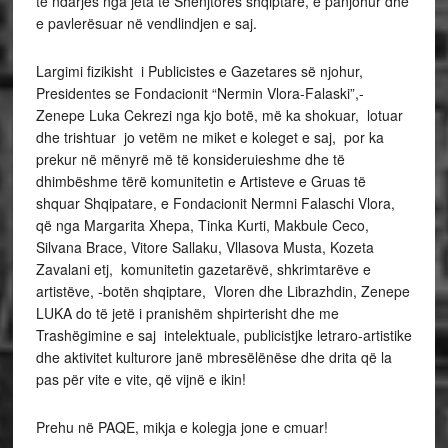
të ndarjes nga jeta të Shenjtores shqiptare, e panjohur dhe
e pavlerësuar në vendlindjen e saj.
Largimi fizikisht i Publicistes e Gazetares së njohur,
Presidentes se Fondacionit “Nermin Vlora-Falaski”,-
Zenepe Luka Cekrezi nga kjo botë, më ka shokuar, lotuar
dhe trishtuar jo vetëm ne miket e koleget e saj, por ka
prekur në mënyrë më të konsideruieshme dhe të
dhimbëshme tërë komunitetin e Artisteve e Gruas të
shquar Shqipatare, e Fondacionit Nermni Falaschi Vlora,
që nga Margarita Xhepa, Tinka Kurti, Makbule Ceco,
Silvana Brace, Vitore Sallaku, Vllasova Musta, Kozeta
Zavalani etj, komunitetin gazetarëvë, shkrimtarëve e
artistëve, -botën shqiptare, Vloren dhe Librazhdin, Zenepe
LUKA do të jetë i pranishëm shpirterisht dhe me
Trashëgimine e saj intelektuale, publicistjke letraro-artistike
dhe aktivitet kulturore janë mbresëlënëse dhe drita që la
pas për vite e vite, që vijnë e ikin!
Prehu në PAQE, mikja e kolegja jone e cmuar!