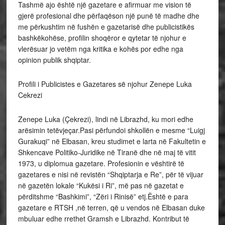
Tashmë ajo është një gazetare e afirmuar me vision të
gjerë profesional dhe përfaqëson një punë të madhe dhe
me përkushtim në fushën e gazetarisë dhe publicistikës
bashkëkohëse, profilin shoqëror e qytetar të njohur e
vlerësuar jo vetëm nga kritika e kohës por edhe nga
opinion publik shqiptar.
Profili i Publicistes e Gazetares së njohur Zenepe Luka
Cekrezi
Zenepe Luka (Çekrezi), lindi në Librazhd, ku mori edhe
arësimin tetëvjeçar.Pasi përfundoi shkollën e mesme “Luigj
Gurakuqi” në Elbasan, kreu studimet e larta në Fakultetin e
Shkencave Politiko-Juridike në Tiranë dhe në maj të vitit
1973, u diplomua gazetare. Profesionin e vështirë të
gazetares e nisi në revistën “Shqiptarja e Re”, për të vijuar
në gazetën lokale “Kukësi i Ri”, më pas në gazetat e
përditshme “Bashkimi”, “Zëri i Rinisë” etj.Është e para
gazetare e RTSH ,në terren, që u vendos në Elbasan duke
mbuluar edhe rrethet Gramsh e Librazhd. Kontribut të