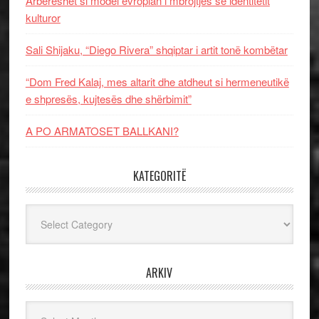
Arbëreshët si model evropian i mbrojtjes së identitetit
kulturor
Sali Shijaku, “Diego Rivera” shqiptar i artit tonë kombëtar
“Dom Fred Kalaj, mes altarit dhe atdheut si hermeneutikë
e shpresës, kujtesës dhe shërbimit”
A PO ARMATOSET BALLKANI?
KATEGORITË
Kategoritë
ARKIV
Arkiv