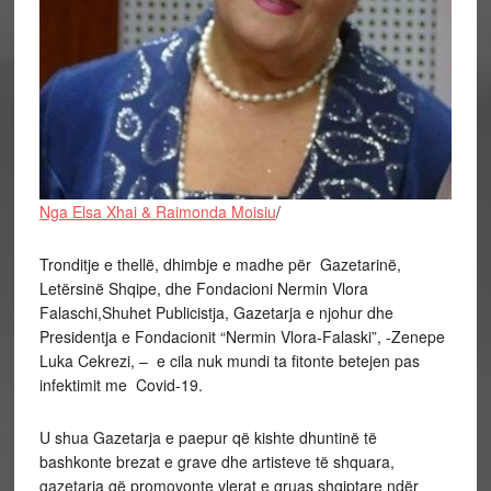
Nga Elsa Xhai & Raimonda Moisiu
/
Tronditje e thellë, dhimbje e madhe për Gazetarinë,
Letërsinë Shqipe, dhe Fondacioni Nermin Vlora
Falaschi,Shuhet Publicistja, Gazetarja e njohur dhe
Presidentja e Fondacionit “Nermin Vlora-Falaski”, -Zenepe
Luka Cekrezi, – e cila nuk mundi ta fitonte betejen pas
infektimit me Covid-19.
U shua Gazetarja e paepur që kishte dhuntinë të
bashkonte brezat e grave dhe artisteve të shquara,
gazetarja që promovonte vlerat e gruas shqiptare ndër