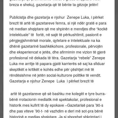
breza e shekuj, gazetarja që të bënte ta gëzoje jetën!
Publicistja dhe gazetarja e njohur Zenepe Luka, i përket
brezit të artë të gazetareve femra, si një ndër gratë e para
në median shqiptare që me shpinën e mendjes dhe “kockë
intelektuale” të fortë, në sajë të përkushtimit, pasionit e
përgjegjshmërisë morale, qytetare e intelektuale na ka
dhënë gazetarinë bashkëkohore, profesionale, përvojën
dhe eksperiencat e jetës, dhe afirmimin me vizion të gjerë
profesional në dekada të tëra. Gazetarja “rebele” Zenepe
Luka me arritje të papara gjatë karrierës së saj ka sfiduar
skeptikët e kritikët e kohës edhe për çështjet më të
rëndësishme në jetën social-kulturore politike të vendit.
Gazetarja e njohur Zenepe Luka i përket brezit të
artë të gazetareve që së bashku me kolegët e tyre burra-
bënë rrotacionin mediatik më spektakolar, profesional e
historik mes kufirit të dy epokave –Gazetarisë para ’90-s
dhe pas viteve ’90-t- në vazhdim e deri më sot-pra bënë
historinë e medias shqiptare. Ja si shprehet shkrimtari i