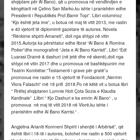
shqiptare për Al Bano), që u promovua në vendlindjen e
këngëtarit në Çelino San Marko,ku ishte i pranishëm edhe
Presidenti i Republikës Prof.Bamir Topi”. Libri voluminoz
“Kjo është jeta ime”, u botua në maj të vitit 2013, me rastin
e 40 vjetorit të diplomimit gazetare të autores. Novela
“Rënkime shpirti-Amaneti”, doli nga shtypi në vitin
2015.Autorja ka përshtatur edhe librat “Al Bano & Romina
Poëer”dhe monografinë “Jeta e Al Bano Karrisit”, Libri “Edi
Luarasi Dramë & dashuri (në jetë dhe në skenë),doli nga
shtypi në vitin 2017 dhe u promovua në bashkëpunim me
Teatrin Kombëtar.“Testamenti i grave për gratë”u
promovua me rastin e 15 vjetorit të Fondacionit „Nermin
Vlora Falaschi“ më 18 prill 2018.Po në këtë vit u botua libri
“ Rrëfej shqiptaren Lumnie Hoti Çota Sozia e Klaudia
Kardinale” .Llibri “ Kjo Dashuri e ka emrin Al Bano“ , u
promovua në maj të vitit 2018 në Vlorë,ku ishte i
pranishëm edhe Al Bano Karrisi.“ .
Angjelina Arianiti Komneni Shpirti i shenjtë i Arbërisë”, që
është libri i 18-të i autores, botohet me rastin e 500 vjetorit