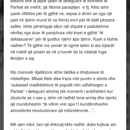
sektorit dhe ia jepte fjalën të deleguarit të komitetit të
Partisë së rrethit, që fillonte paraqitjen e tij. Këto ishin
çaste cfilitëse për të gjithë ne, sepse e dinim se nga një
çast në tjetrin mund të na thirrej emri për të dalë përpara
sallës. Ishte përshtypja sikur një shpatë e padukshme
vërtitej nga duar të panjohura mbi kryet e gjithë “të
deklasuarve” për të goditur njërin apo tjetrin. Kush e kishte
radhën? Të gjithë me zemër të ngrirë ishim si ata lojtarët
në ruletë që presin se në ç’numër do ta ndalojë fuga
lëvizjen e saj.
Kjo manovër djallëzore ishte taktika e drejtuesve të
mbledhjes. Mbasi fliste disa fraza mbi punën e stinës dhe
“sukseset madhështore të popullit nën udhëheqjen e
Partisë” i deleguari afrohej tek momenti i ankthshëm kur
zbulonte se x ose y, ishin në radhët tona armiq dhe njerëz
që mundoheshin “të villnin vrer apo t’i kundërviheshin
atmosferës revolucionare që mbizotëronte…”.
Më vjen ndot, tani që shkruaj këto radhë, duke kujtuar ato