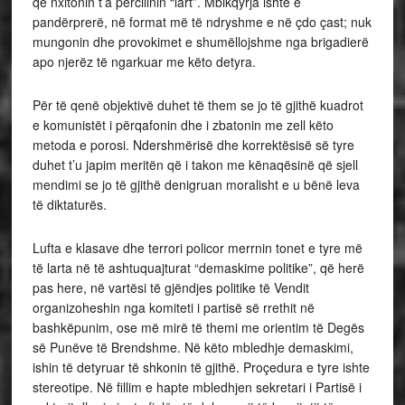
që nxitonin t’a përcillnin “lart”. Mbikqyrja ishte e
pandërprerë, në format më të ndryshme e në çdo çast; nuk
mungonin dhe provokimet e shumëllojshme nga brigadierë
apo njerëz të ngarkuar me këto detyra.
Për të qenë objektivë duhet të them se jo të gjithë kuadrot
e komunistët i përqafonin dhe i zbatonin me zell këto
metoda e porosi. Ndershmërisë dhe korrektësisë së tyre
duhet t’u japim meritën që i takon me kënaqësinë që sjell
mendimi se jo të gjithë denigruan moralisht e u bënë leva
të diktaturës.
Lufta e klasave dhe terrori policor merrnin tonet e tyre më
të larta në të ashtuquajturat “demaskime politike”, që herë
pas here, në vartësi të gjëndjes politike të Vendit
organizoheshin nga komiteti i partisë së rrethit në
bashkëpunim, ose më mirë të themi me orientim të Degës
së Punëve të Brendshme. Në këto mbledhje demaskimi,
ishin të detyruar të shkonin të gjithë. Proçedura e tyre ishte
stereotipe. Në fillim e hapte mbledhjen sekretari i Partisë i