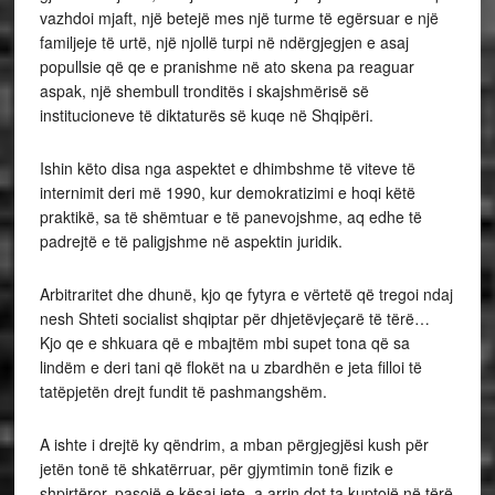
vazhdoi mjaft, një betejë mes një turme të egërsuar e një
familjeje të urtë, një njollë turpi në ndërgjegjen e asaj
popullsie që qe e pranishme në ato skena pa reaguar
aspak, një shembull tronditës i skajshmërisë së
institucioneve të diktaturës së kuqe në Shqipëri.
Ishin këto disa nga aspektet e dhimbshme të viteve të
internimit deri më 1990, kur demokratizimi e hoqi këtë
praktikë, sa të shëmtuar e të panevojshme, aq edhe të
padrejtë e të paligjshme në aspektin juridik.
Arbitraritet dhe dhunë, kjo qe fytyra e vërtetë që tregoi ndaj
nesh Shteti socialist shqiptar për dhjetëvjeçarë të tërë…
Kjo qe e shkuara që e mbajtëm mbi supet tona që sa
lindëm e deri tani që flokët na u zbardhën e jeta filloi të
tatëpjetën drejt fundit të pashmangshëm.
A ishte i drejtë ky qëndrim, a mban përgjegjësi kush për
jetën tonë të shkatërruar, për gjymtimin tonë fizik e
shpirtëror, pasojë e kësaj jete, a arrin dot ta kuptojë në tërë