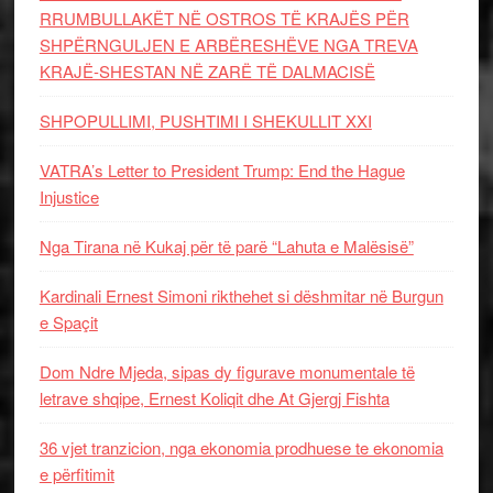
RRUMBULLAKËT NË OSTROS TË KRAJËS PËR
SHPËRNGULJEN E ARBËRESHËVE NGA TREVA
KRAJË-SHESTAN NË ZARË TË DALMACISË
SHPOPULLIMI, PUSHTIMI I SHEKULLIT XXI
VATRA’s Letter to President Trump: End the Hague
Injustice
Nga Tirana në Kukaj për të parë “Lahuta e Malësisë”
Kardinali Ernest Simoni rikthehet si dëshmitar në Burgun
e Spaçit
Dom Ndre Mjeda, sipas dy figurave monumentale të
letrave shqipe, Ernest Koliqit dhe At Gjergj Fishta
36 vjet tranzicion, nga ekonomia prodhuese te ekonomia
e përfitimit