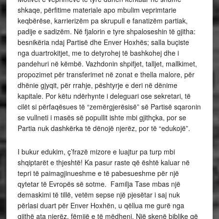
shkaqe, përfitime materiale apo mbulim veprimtarie
keqbërëse, karrierizëm pa skrupull e fanatizëm partiak,
padije e sadizëm. Në fjalorin e tyre shpaloseshin të gjitha:
besnikëria ndaj Partisë dhe Enver Hoxhës; salla buçiste
nga duartrokitjet, me to detyrohej të bashkohej dhe i
pandehuri në këmbë. Vazhdonin shpifjet, talljet, mallkimet,
propozimet për transferimet në zonat e thella malore, për
dhënie gjyqit, për rrahje, pështyrje e deri në dënime
kapitale. Por këtu ndërhynte i deleguari ose sekretari, të
cilët si përfaqësues të “zemërgjerësisë” së Partisë sqaronin
se vullneti i masës së popullit ishte mbi gjithçka, por se
Partia nuk dashkërka të dënojë njerëz, por të “edukojë”.
I bukur edukim, ç’frazë mizore e luajtur pa turp mbi
shqiptarët e thjeshtë! Ka pasur raste që është kaluar në
tepri të paimagjinueshme e të pabesueshme për një
qytetar të Evropës së sotme. Familja Tase mbas një
demaskimi të tillë, vetëm sepse një pjesëtar i saj nuk
përlasi duart për Enver Hoxhën, u qëllua me gurë nga
gjithë ata njerëz, fëmijë e të mëdhenj. Një skenë biblike që