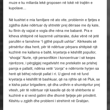
muze e ku miliarda lekë groposen në tokë në trajtën e
kupolave…
Në kushtet e mia familjare në ato vite, problemin e fjetjes e
zgjidha duke ndërtuar dy shtretër prej dërrase me dy kate,
ku flinin dy vajzat e vogla dhe nëna me babanë. Pra e
ktheva shtëpinë në kazermë ushtarake, duke vënë në jetë
parullën e famshme “I gjithë populli ushtar”. Kërkesës së
përsëritur disa herë, për të ndërtuar përpara shtëpisë një
kuzhinë me kallama e baltë, kryetarja e këshillit popullor,
“shoqja” Nurie, një personifikim i koncentruar i së keqes
njerëzore, i përgjigjej negativisht me pretekstin se prishej
pamja e pallatit, ndërsa vetë “zonja” e ndërronte hyrjen sa
herë që bëhej ndonjë pallat i ri. U gjend më në fund
kryetarja e këshillit të bashkuar, që na njihte që në Pluk, se
e kisha patur brigadiere, që dha urdhrin e shumëpritur prej
vitesh, për të ndërtuar një kasolle që do të shërbente si
kuzhinë e si vend gatimi dhe dhomë fjetjeje për prindërit.
Kështu u zgjidh dhe problemi i strehimit në Grabjan.