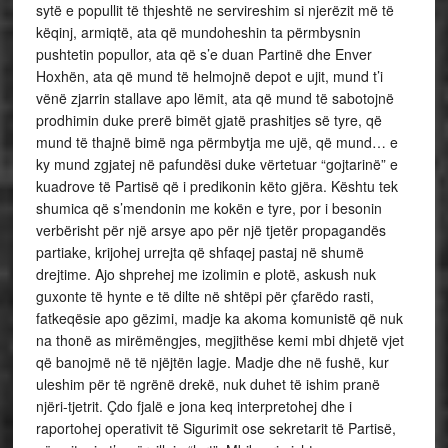
sytë e popullit të thjeshtë ne servireshim si njerëzit më të
këqinj, armiqtë, ata që mundoheshin ta përmbysnin
pushtetin popullor, ata që s’e duan Partinë dhe Enver
Hoxhën, ata që mund të helmojnë depot e ujit, mund t’i
vënë zjarrin stallave apo lëmit, ata që mund të sabotojnë
prodhimin duke prerë bimët gjatë prashitjes së tyre, që
mund të thajnë bimë nga përmbytja me ujë, që mund… e
ky mund zgjatej në pafundësi duke vërtetuar “gojtarinë” e
kuadrove të Partisë që i predikonin këto gjëra. Kështu tek
shumica që s’mendonin me kokën e tyre, por i besonin
verbërisht për një arsye apo për një tjetër propagandës
partiake, krijohej urrejta që shfaqej pastaj në shumë
drejtime. Ajo shprehej me izolimin e plotë, askush nuk
guxonte të hynte e të dilte në shtëpi për çfarëdo rasti,
fatkeqësie apo gëzimi, madje ka akoma komunistë që nuk
na thonë as mirëmëngjes, megjithëse kemi mbi dhjetë vjet
që banojmë në të njëjtën lagje. Madje dhe në fushë, kur
uleshim për të ngrënë drekë, nuk duhet të ishim pranë
njëri-tjetrit. Çdo fjalë e jona keq interpretohej dhe i
raportohej operativit të Sigurimit ose sekretarit të Partisë,