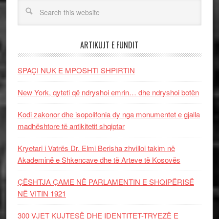
ARTIKUJT E FUNDIT
SPAÇI NUK E MPOSHTI SHPIRTIN
New York, qyteti që ndryshoi emrin… dhe ndryshoi botën
Kodi zakonor dhe isopolifonia dy nga monumentet e gjalla
madhështore të antikitetit shqiptar
Kryetari i Vatrës Dr. Elmi Berisha zhvilloi takim në
Akademinë e Shkencave dhe të Arteve të Kosovës
ÇËSHTJA ÇAME NË PARLAMENTIN E SHQIPËRISË
NË VITIN 1921
300 VJET KUJTESË DHE IDENTITET-TRYEZË E