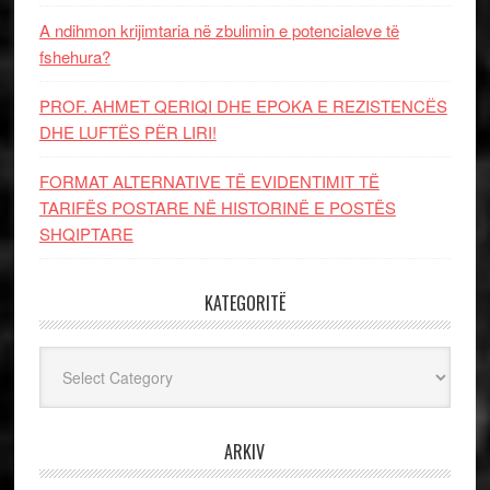
A ndihmon krijimtaria në zbulimin e potencialeve të
fshehura?
PROF. AHMET QERIQI DHE EPOKA E REZISTENCЁS
DHE LUFTЁS PЁR LIRI!
FORMAT ALTERNATIVE TË EVIDENTIMIT TË
TARIFËS POSTARE NË HISTORINË E POSTËS
SHQIPTARE
KATEGORITË
Kategoritë
ARKIV