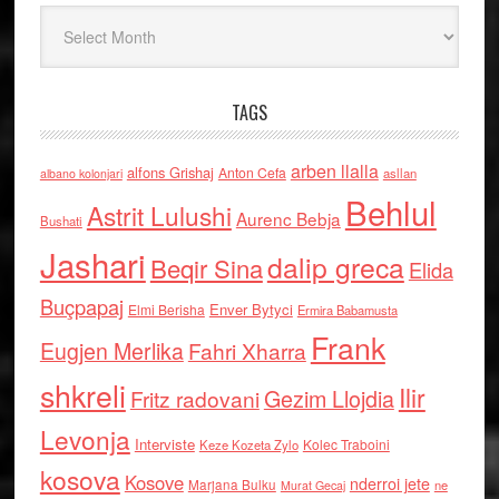
Arkiv
TAGS
arben llalla
alfons Grishaj
Anton Cefa
asllan
albano kolonjari
Behlul
Astrit Lulushi
Aurenc Bebja
Bushati
Jashari
dalip greca
Beqir Sina
Elida
Buçpapaj
Enver Bytyci
Elmi Berisha
Ermira Babamusta
Frank
Eugjen Merlika
Fahri Xharra
shkreli
Ilir
Gezim Llojdia
Fritz radovani
Levonja
Interviste
Kolec Traboini
Keze Kozeta Zylo
kosova
Kosove
nderroi jete
Marjana Bulku
ne
Murat Gecaj