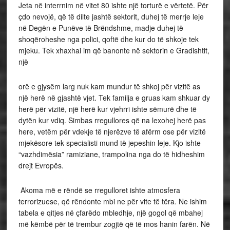
Jeta në interrnim në vitet 80 ishte një torturë e vërtetë. Për
çdo nevojë, që të dilte jashtë sektorit, duhej të merrje leje
në Degën e Punëve të Brëndshme, madje duhej të
shoqëroheshe nga polici, qoftë dhe kur do të shkoje tek
mjeku. Tek xhaxhai im që banonte në sektorin e Gradishtit,
një
orë e gjysëm larg nuk kam mundur të shkoj për vizitë as
një herë në gjashtë vjet. Tek familja e gruas kam shkuar dy
herë për vizitë, një herë kur vjehrri ishte sëmurë dhe të
dytën kur vdiq. Simbas rregullores që na lexohej herë pas
here, vetëm për vdekje të njerëzve të afërm ose për vizitë
mjekësore tek specialisti mund të jepeshin leje. Kjo ishte
“vazhdimësia” ramiziane, trampolina nga do të hidheshim
drejt Evropës.
Akoma më e rëndë se rregulloret ishte atmosfera
terrorizuese, që rëndonte mbi ne për vite të tëra. Ne ishim
tabela e qitjes në çfarëdo mbledhje, një gogol që mbahej
më këmbë për të trembur zogjtë që të mos hanin farën. Në