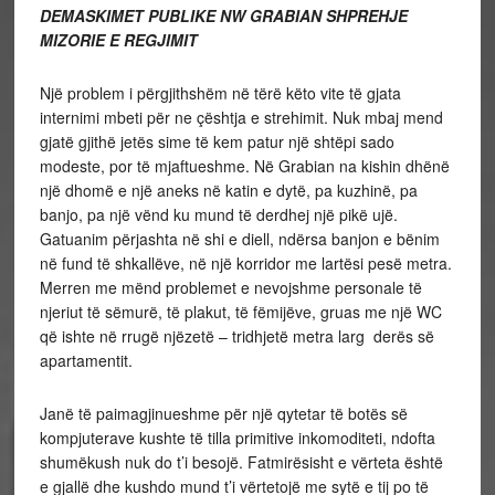
DEMASKIMET PUBLIKE NW GRABIAN SHPREHJE
MIZORIE E REGJIMIT
Një problem i përgjithshëm në tërë këto vite të gjata
internimi mbeti për ne çështja e strehimit. Nuk mbaj mend
gjatë gjithë jetës sime të kem patur një shtëpi sado
modeste, por të mjaftueshme. Në Grabian na kishin dhënë
një dhomë e një aneks në katin e dytë, pa kuzhinë, pa
banjo, pa një vënd ku mund të derdhej një pikë ujë.
Gatuanim përjashta në shi e diell, ndërsa banjon e bënim
në fund të shkallëve, në një korridor me lartësi pesë metra.
Merren me mënd problemet e nevojshme personale të
njeriut të sëmurë, të plakut, të fëmijëve, gruas me një WC
që ishte në rrugë njëzetë – tridhjetë metra larg derës së
apartamentit.
Janë të paimagjinueshme për një qytetar të botës së
kompjuterave kushte të tilla primitive inkomoditeti, ndofta
shumëkush nuk do t’i besojë. Fatmirësisht e vërteta është
e gjallë dhe kushdo mund t’i vërtetojë me sytë e tij po të