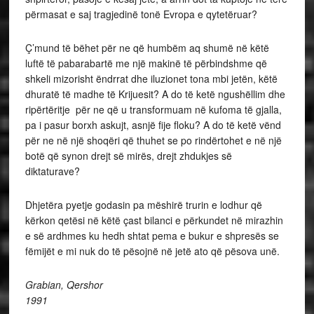
përmasat e saj tragjedinë tonë Evropa e qytetëruar?
Ç’mund të bëhet për ne që humbëm aq shumë në këtë
luftë të pabarabartë me një makinë të përbindshme që
shkeli mizorisht ëndrrat dhe iluzionet tona mbi jetën, këtë
dhuratë të madhe të Krijuesit? A do të ketë ngushëllim dhe
ripërtëritje për ne që u transformuam në kufoma të gjalla,
pa i pasur borxh askujt, asnjë fije floku? A do të ketë vënd
për ne në një shoqëri që thuhet se po rindërtohet e në një
botë që synon drejt së mirës, drejt zhdukjes së
diktaturave?
Dhjetëra pyetje godasin pa mëshirë trurin e lodhur që
kërkon qetësi në këtë çast bilanci e përkundet në mirazhin
e së ardhmes ku hedh shtat pema e bukur e shpresës se
fëmijët e mi nuk do të pësojnë në jetë ato që pësova unë.
Grabian, Qershor
1991