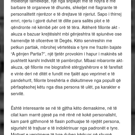
mbledhje famëkeqe, një nga shpikjet më të ndyra e më
barbare të organeve të dhunës, shkeljet më flagrante të
personalitetit njerëzor e të drejtave të njeriut. Sapo i thirrej
emri, njeriu i gjorë duhet të dilte para sallës plot e të
qëndronte në këmbë për orë të tëra. Atëherë fillonte akt -
akuza e bazuar krejtësisht mbi gënjeshtra të spiunëve ose
hamendje të oficerëve të Degës. Këto servireshin me
petkun partiak, mbrohej vërtetësia e tyre me frazën bajate
“A gënjen Partia?”, një tjetër provokim i hapur i makinës së
pushtetit karshi individit të pambrojtur. Mbasi mbaronte akt-
akuza, që fillonte me biografinë stërgjyshërore e të farefisit
e vinte deri në ditët e fundit me fjalët apo veprimet e të
pandehurit, fillonte breshëria e diskutimeve nga populli që
përfaqësohej këtu nga disa persona të ulët, pa karakter e
servilë.
Është interesante se në të gjitha këto demaskime, në të
cilat kam marrë pjesë pa më rënë në kokë personalisht,
kam parë gjithmonë të flasin pothuajse të njejtët persona,
sigurisht të trajtuar e të indoktrinuar nga padronët e tyre.
Motivet e veprimeve të tyre duhen kërkuar në shumë