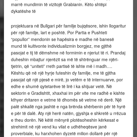
marrë mundimin të vizitojë Grabianin. Këto shtëpi
dykatëshe të
projektuara në Bullgari për familje bujqësore, ishin llogaritur
për një familje, lart e poshtë. Por Partia e Pushteti
“popullor” mendonin se hapësira e madhe në banesë
mund të kultivonte individualizmin borgjez, me gjithë
pasojat e tij të dëmshme në formimin e njeriut të ri. Prandaj
duheshin mbajtur njerëzit sa më të shtrënguar me njëri-
tjetrin, që “uniteti” rreth partisë të ishte më i madh….
Kështu që në një hyrje futeshin dy familje, me të gjitha
pasojat që një pjesë e mirë, jo vetëm e të internuarve, por
edhe e shumë qytetarëve të lirë i ka shijuar vetë. Në
sektorin e Gradishtit, xhaxhai im për vite me radhë e kishte
kthyer dritaren e vetme të dhomës së vetme në derë. Një
palë shkallë nga jashtë e nga brënda shërbenin për të hyrë
e për të dalë. Aty një herë natën, gjyshja e shkretë u rrëzua
e theu dorën. Në këtë mënyrë plotësoheshin kërkesat e
strehimit në një vend ku vilat e udhëheqësve janë
proverbiale, ku harxhohen dyzetë milion dollarë për një