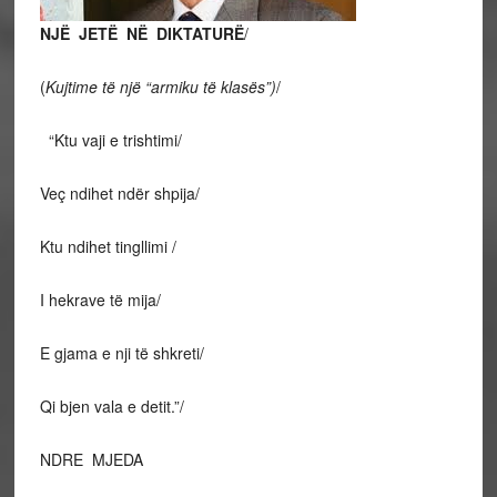
NJË JETË NË DIKTATURË
/
(
Kujtime të një “armiku të klasës”)
/
“Ktu vaji e trishtimi/
Veç ndihet ndër shpija/
Ktu ndihet tingllimi /
I hekrave të mija/
E gjama e nji të shkreti/
Qi bjen vala e detit.”/
NDRE MJEDA