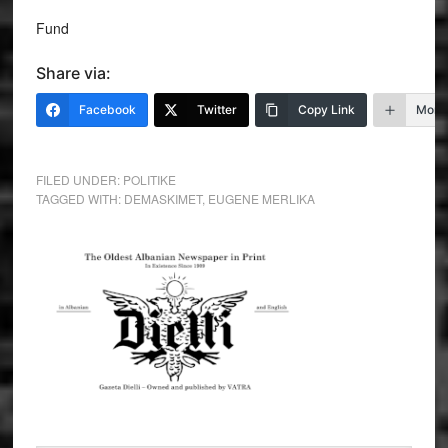
Fund
Share via:
Facebook
Twitter
Copy Link
More
FILED UNDER:
POLITIKE
TAGGED WITH:
DEMASKIMET
,
EUGENE MERLIKA