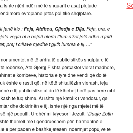
So
a ishte njëri ndër më të shquarit e asaj plejade
erëndimore evropiane jetës politike shqiptare.
ll janë kto :
Feja, Atdheu, Gjindja e Dija
. Feja, pra, e
ato vegla qi e bâjnë nierin t’lum n’ket jetë edhè n’jetë
, prej t’cillave rrjedhë t’gjith lumnia e tij….
”
 monumentet më të arrira të publicistikës shqiptare të
 të robërisë, Atë Gjergj Fishta përcaktoi vlerat madhore,
rehinat e kombeve, historia e tyre dhe vendi që do të
k është e rastit që, në këtë shkallëzim vlerash, feja
rinë e tij publicistike ai do të kthehej herë pas here mbi
sh të fuqishme. Ai ishte një katolik i vendosur, që
tar dhe doktrinën e tij, ishte një nga mjetet më të
ë një populli. Urdhërimi kryesor i Jezuit: “
Duaje Zotin
është themeli më i qëndrueshëm për harmoninë e
ie e për paqen e bashkëjetesën
ndërmjet popujve të