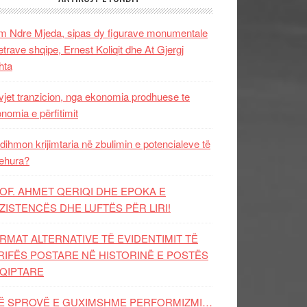
 Ndre Mjeda, sipas dy figurave monumentale
letrave shqipe, Ernest Koliqit dhe At Gjergj
hta
vjet tranzicion, nga ekonomia prodhuese te
nomia e përfitimit
dihmon krijimtaria në zbulimin e potencialeve të
ehura?
OF. AHMET QERIQI DHE EPOKA E
ZISTENCЁS DHE LUFTЁS PЁR LIRI!
RMAT ALTERNATIVE TË EVIDENTIMIT TË
RIFËS POSTARE NË HISTORINË E POSTËS
QIPTARE
Ë SPROVË E GUXIMSHME PERFORMIZMI…