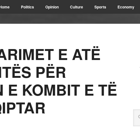
Home
Politics
Opinion
Culture
Sports
Economy
ARIMET E ATË
HTËS PËR
 E KOMBIT E TË
QIPTAR