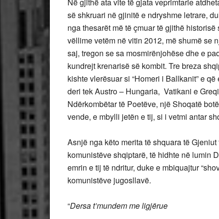
Në gjithë ata vite të gjata veprimtarie atdhe
së shkruari në gjinitë e ndryshme letrare, du
nga thesarët më të çmuar të gjithë historisë 
vëllime vetëm në vitin 2012, më shumë se n
saj, tregon se sa mosmirënjohëse dhe e padrej
kundrejt krenarisë së kombit. Tre breza shqi
kishte vlerësuar si “Homeri i Ballkanit” e 
deri tek Austro – Hungaria, Vatikani e Greqia.
Ndërkombëtar të Poetëve, një Shoqatë bot
vende, e mbylli jetën e tij, si i vetmi antar
Asnjë nga këto merita të shquara të Gjeniu
komunistëve shqiptarë, të hidhte në lumin Dr
emrin e tij të ndritur, duke e mbiquajtur “shov
komunistëve jugosllavë.
“
Dersa t’mundem me ligjërue