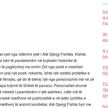
Dom
të 
Fis
36 
eko
A n
et vjet nga ndërrimi jetë i Atë Gjergj Fishtës. Kishte
fsh
 e bëri të pavdekshëm në kujtesën historike të
atin të pagëzohej me emrin Zef nga poeti e meshtari
PR
prej një poeti, ndoshta, ishte një rastësi profetike e
RE
 të fëmijës, që do të bëhej një nga personazhet më në zë
FO
apa krijimit të Shtetit të pavarur. Personalitet shumë
TA
 mbetet i paarritshëm n’atë satiriken, ndër më të
SH
ihmesë madhore në publicistikë e në jetën politike e
 mëdhenj të arsimit kombëtar, Atë Gjergj Fishta hyri me
NJ