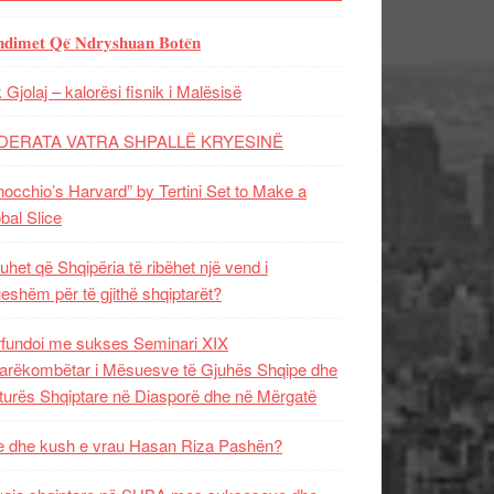
𝐝𝐢𝐦𝐞𝐭 𝐐𝐞̈ 𝐍𝐝𝐫𝐲𝐬𝐡𝐮𝐚𝐧 𝐁𝐨𝐭𝐞̈𝐧
 Gjolaj – kalorësi fisnik i Malësisë
DERATA VATRA SHPALLË KRYESINË
nocchio’s Harvard” by Tertini Set to Make a
bal Slice
uhet që Shqipëria të ribëhet një vend i
ueshëm për të gjithë shqiptarët?
fundoi me sukses Seminari XIX
rëkombëtar i Mësuesve të Gjuhës Shqipe dhe
turës Shqiptare në Diasporë dhe në Mërgatë
 dhe kush e vrau Hasan Riza Pashën?