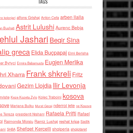
TAGS
arben llalla
alfons Grishaj
Anton Cefa
no kolonjari
Astrit Lulushi
Aurenc Bebja
an Bushati
ehlul Jashari
Beqir Sina
alip greca
Elida Buçpapaj
Elmi Berisha
Eugjen Merlika
er Bytyci
Ermira Babamusta
Frank shkreli
hri Xharra
Fritz
Ilir Levonja
Gezim Llojdia
dovani
kosova
rviste
Kolec Traboini
Keze Kozeta Zylo
sove
nderroi jete
Marjana Bulku
ne Kosove
Murat Gecaj
Rafaela Prifti
Rafael
e Tereza
presidenti Nishani
qi
Raimonda Moisiu
Ramiz Lushaj
reshat kripa
Sadik
Shefqet Kercelli
shqiperia
hani
shqiptaret
SHBA