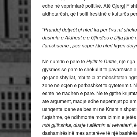
edhe në veprimtarë politikë. Atë Gjergj Fisht
atdhetarësh, që i solli freskinë e kulturës p
“
Prandej detyrët qi nieri ka per t’vu mi sheku
dashnia e Atdheut e e Gjindies e Dija jânë nj
t’amshueme ; pse neper kto nieri kryen detyrët
Në numrin e parë të
Hyllit të Dritës
, një nga
gjysmës së parë të shekullit të pavarësisë e
që janë shtyllat, mbi të cilat mbështeten ng
zenë në ecjen e përbashkët të qytetërimit. Nu
është në rradhën e parë. Në të gjithë krijimta
atë argument, madje edhe nëpërmjet polemika
ushqente idenë se besimi në Krishtin shpëtim
fuqishme, që ndihmonte moralizimin e jetës s
mbi gjithshka, duaje t’afërmin si vetveten
”, 
dashamirësinë mes antarëve të një bashkës