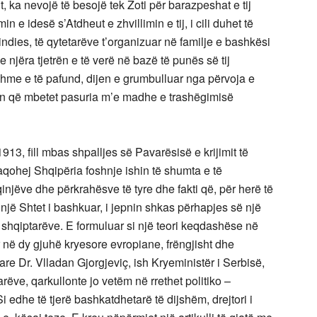
t, ka nevojë të besojë tek Zoti për barazpeshat e tij
in e idesë s’Atdheut e zhvillimin e tij, i cili duhet të
ndies, të qytetarëve t’organizuar në familje e bashkësi
jëra tjetrën e të verë në bazë të punës së tij
ishme e të pafund, dijen e grumbulluar nga përvoja e
ën që mbetet pasuria m’e madhe e trashëgimisë
1913, fill mbas shpalljes së Pavarësisë e krijimit të
faqohej Shqipëria foshnje ishin të shumta e të
injëve dhe përkrahësve të tyre dhe fakti që, për herë të
j një Shtet i bashkuar, i jepnin shkas përhapjes së një
 shqiptarëve. E formuluar si një teori keqdashëse në
ar në dy gjuhë kryesore evropiane, frëngjisht dhe
are Dr. Vlladan Gjorgjeviç, ish Kryeministër i Serbisë,
rëve, qarkullonte jo vetëm në rrethet politiko –
 edhe të tjerë bashkatdhetarë të dijshëm, drejtori i