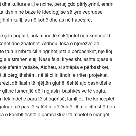
he kultura e tij e nxinë, përtej çdo përfytyrimi, emrin
a kishin në bazë të ideologjisë së tyre vepruese
 njihnin kufij, as në kohë dhe as në hapësirë.
ën e çdo populli, nuk mund të shkëputet nga koncepti i
kohet dhe zbatohet. Atdheu, toka e njerëzve që i
 trualli mbi të cilin ngrihet jeta e përbashkët, një lloj
gjejë strehën e tij. Nëse feja, kryesisht, është pjesë e
tojë sferën vetiake, Atdheu, si shtëpia e përbashkët,
ë përgjithshëm, në të cilin lindin e rriten projektet,
rëzit që flasin të njëjtën gjuhë, është ajo bashkësi e
ë gjithë lumenjtë që i ngjasin bashkësive të vogla,
i tek indet e para të shoqërisë, familjet. Tre konceptet
rqafuar më pas të katërtin, që është Dija, e cila shërben
tesa e kombit është e paracaktuar të mbetet e mangët