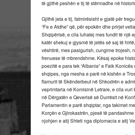
të gjithë peshën e tij të stërmadhe në histor
Gjithë jeta e tij, fatmirësisht e gjatë për tr
“Fe e Atdhe” që, për epokën dhe prirjet vetia
Shqipërisë, e cila luhatej mes fundit të një
katër shekuj e gjysmë të jetës së saj të hirtë, 
vështirë, mes pasigurish, cungime trojesh, 
frenuese të mbrendshme. Kësaj epoke histori
poezitë e para tek “Albania” e Faik Konicës d
shqipes, nga mesha e parë në kishën e Trosha
flamurit të Skënderbeut në Shkodrën e admin
veprimtaria në Komisinë Letrare, e cila vur
në Dërgatën e Qeverisë së Durrësit në Konf
Parlamentin e parë shqiptar, nga takimet me
Korçën e Gjirokastrën, pjesë të pandashme të
njohjen e atij Shteti nga diplomacia e atij V