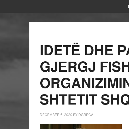
IDETË DHE P
GJERGJ FIS
ORGANIZIMIN
SHTETIT SH
DECEMBER 6, 2020
BY
DGRECA