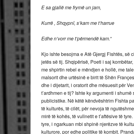
E sa gjallë me frymë un jam,
Kurrë , Shqypnî, s’kam me t’harrue
Edhe n’vorr me t’përmendë kam.”
Kjo ishte besojma e Atë Gjergj Fishtës, së cil
jetës së tij. Shqipërisë, Poeti i saj kombëtar, 
me shpirtin rebel e mëndjen e hollë, me talen
malsorit dhe urtësinë e birit të Shën Françeskut
dhe i dijetarit, i oratorit dhe mësuesit për V
t’ardhmen e tij? Ishte ky argumenti i shumë s
publicistike. Në këtë këndvështrim Fishta p
të kulturës, të cilët, për nevoja të ngutëshme 
mirë të kohës, të vullnetit e t’aftësive të tyr
tyre, i ngarkuan mbi shpinë njerëzve të kulturë
kulturore, por edhe politike të kombit. Pra