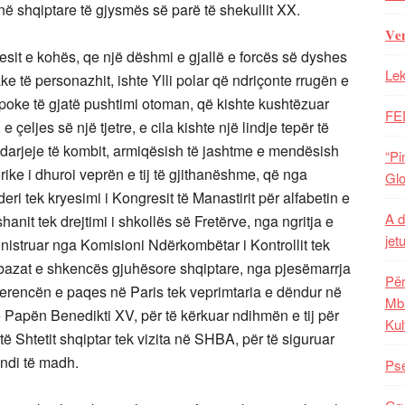
inë shqiptare të gjysmës së parë të shekullit XX.
𝐕𝐞
eguesit e kohës, qe një dëshmi e gjallë e forcës së dyshes
Lek
ke të personazhit, ishte Ylli polar që ndriçonte rrugën e
 epoke të gjatë pushtimi otoman, që kishte kushtëzuar
FE
e çeljes së një tjetre, e cila kishte një lindje tepër të
ndarjeje të kombit, armiqësish të jashtme e mendësish
“Pi
ke i dhuroi veprën e tij të gjithanëshme, që nga
Glo
eri tek kryesimi i Kongresit të Manastirit për alfabetin e
A d
nit tek drejtimi i shkollës së Fretërve, nga ngritja e
jet
istruar nga Komisioni Ndërkombëtar i Kontrollit tek
i bazat e shkencës gjuhësore shqiptare, nga pjesëmarrja
Për
erencën e paqes në Paris tek veprimtaria e dëndur në
Mba
 Papën Benedikti XV, për të kërkuar ndihmën e tij për
Kul
 Shtetit shqiptar tek vizita në SHBA, për të siguruar
endi të madh.
Pse