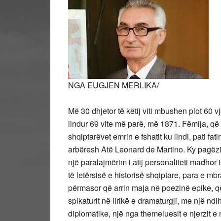
NGA EUGJEN MERLIKA/
Më 30 dhjetor të këtij viti mbushen plot 60 vj
lindur 69 vite më parë, më 1871. Fëmija, që
shqiptarëvet emrin e fshatit ku lindi, pati f
arbëresh Atë Leonard de Martino. Ky pagëzim 
një paralajmërim i atij personaliteti madhor
të letërsisë e historisë shqiptare, para e mbr
përmasor që arrin maja në poezinë epike, që
spikaturit në lirikë e dramaturgji, me një nd
diplomatike, një nga themeluesit e njerzit e