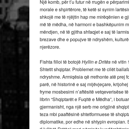
Një komb, për t’u futur në rrugën e përparimi
morale e shpirtërore, të ketë si synim lartësim
shkojë me të njëjtin hap me mirëqënien e gji
më të mëdha, në harmoni e bashkëpunim me n
mëndjen, në të gjitha shfaqjet e saj të larm
brezave dhe e popujve të ndryshëm, kultur
njerëzore.
Fishta filloi të botojë
Hyllin e Dritës
në vitin 
Shtetit shqiptar. Problemet me të cilët balla
ndryshme. Armiqësia që rrethonte atë prej fq
parë, në historinë e saj mijëvjeçare, krijohe
fryme mosbesimi n’aftësitë vetqeverisëse të
librin “Shqiptarët e Fuqitë e Mëdha”, i botu
gjermanisht, nga një serb me origjinë shqipt
teza mbi paaftësinë shtetformuese të shqipta
diplomatike, por edhe në shtypin evropian. Si