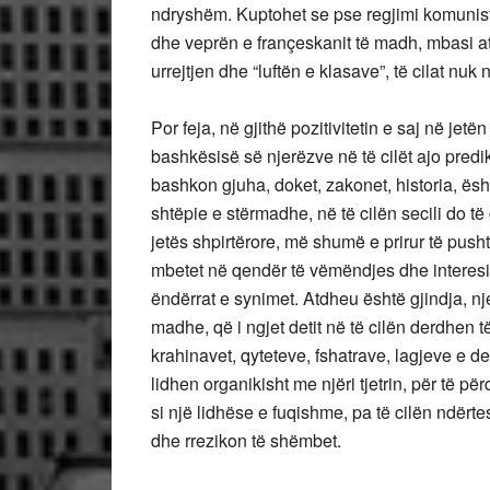
ndryshëm. Kuptohet se pse regjimi komunist d
dhe veprën e françeskanit të madh, mbasi at
urrejtjen dhe “luftën e klasave”, të cilat nuk
Por feja, në gjithë pozitivitetin e saj në jet
bashkësisë së njerëzve në të cilët ajo predi
bashkon gjuha, doket, zakonet, historia, është
shtëpie e stërmadhe, në të cilën secili do të 
jetës shpirtërore, më shumë e prirur të push
mbetet në qendër të vëmëndjes dhe interesit t
ëndërrat e synimet. Atdheu është gjindja, nje
madhe, që i ngjet detit në të cilën derdhen t
krahinavet, qyteteve, fshatrave, lagjeve e der
lidhen organikisht me njëri tjetrin, për të pë
si një lidhëse e fuqishme, pa të cilën ndër
dhe rrezikon të shëmbet.