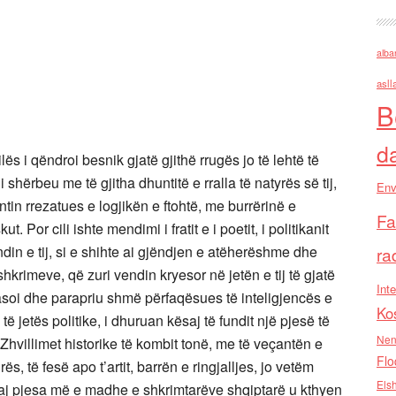
alba
asll
B
d
ës i qëndroi besnik gjatë gjithë rrugës jo të lehtë të
i shërbeu me të gjitha dhuntitë e rralla të natyrës së tij,
Env
tin rrezatues e logjikën e ftohtë, me burrërinë e
Fa
. Por cili ishte mendimi i fratit e i poetit, i politikanit
endin e tij, si e shihte ai gjëndjen e atëherëshme dhe
ra
hkrimeve, që zuri vendin kryesor në jetën e tij të gjatë
Inte
asoi dhe parapriu shmë përfaqësues të inteligjencës e
Ko
të jetës politike, i dhuruan kësaj të fundit një pjesë të
Nen
e. Zhvillimet historike të kombit tonë, me të veçantën e
Flo
s, të fesë apo t’artit, barrën e ringjalljes, jo vetëm
Els
ndaj pjesa më e madhe e shkrimtarëve shqiptarë u kthyen