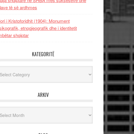
uaja shqiptare në SHBA mes sukseseve dhe
dave të së ardhmes
lori i Kristoforidhit (1904): Monument
sikografik, etnogjeografik dhe i identitetit
bëtar shqiptar
KATEGORITË
egoritë
ARKIV
iv