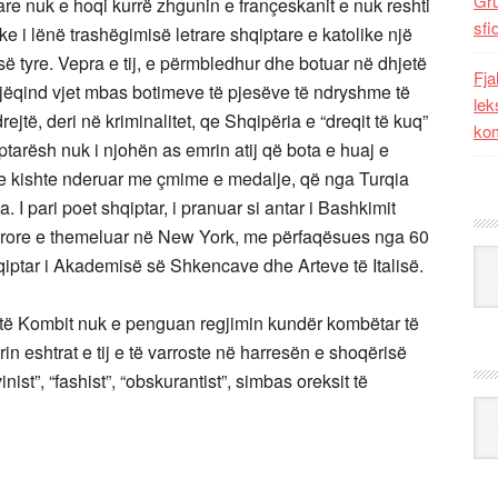
Gr
tare nuk e hoqi kurrë zhgunin e françeskanit e nuk reshti
sfi
ke i lënë trashëgimisë letrare shqiptare e katolike një
së tyre. Vepra e tij, e përmbledhur dhe botuar në dhjetë
Fja
jëqind vjet mbas botimeve të pjesëve të ndryshme të
lek
të, deri në kriminalitet, qe Shqipëria e “dreqit të kuq”
kom
ptarësh nuk i njohën as emrin atij që bota e huaj e
që e kishte nderuar me çmime e medalje, që nga Turqia
 I pari poet shqiptar, i pranuar si antar i Bashkimit
ërore e themeluar në New York, me përfaqësues nga 60
Kat
 shqiptar i Akademisë së Shkencave dhe Arteve të Italisë.
t të Kombit nuk e penguan regjimin kundër kombëtar të
in eshtrat e tij e të varroste në harresën e shoqërisë
inist”, “fashist”, “obskurantist”, simbas oreksit të
Ark