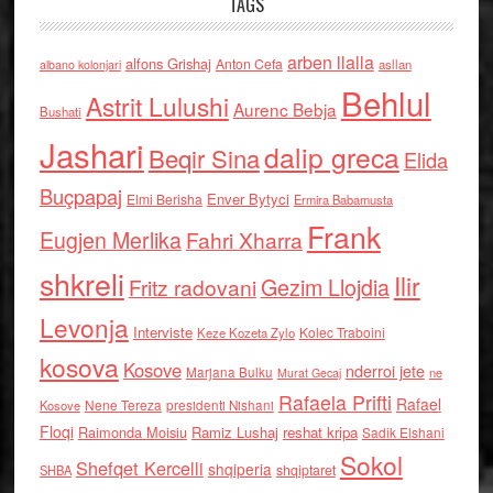
TAGS
arben llalla
alfons Grishaj
Anton Cefa
asllan
albano kolonjari
Behlul
Astrit Lulushi
Aurenc Bebja
Bushati
Jashari
dalip greca
Beqir Sina
Elida
Buçpapaj
Enver Bytyci
Elmi Berisha
Ermira Babamusta
Frank
Eugjen Merlika
Fahri Xharra
shkreli
Ilir
Gezim Llojdia
Fritz radovani
Levonja
Interviste
Kolec Traboini
Keze Kozeta Zylo
kosova
Kosove
nderroi jete
Marjana Bulku
ne
Murat Gecaj
Rafaela Prifti
Rafael
Nene Tereza
Kosove
presidenti Nishani
Floqi
Raimonda Moisiu
Ramiz Lushaj
reshat kripa
Sadik Elshani
Sokol
Shefqet Kercelli
shqiperia
shqiptaret
SHBA