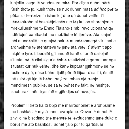
kthjellta, caqe tё vendosura mirё. Por diçka duhet bёrё.
Kush thotё jo, kush thotё se nuk duhen masa
ad hoc
pёr tё
pёballur terrorizmin islamik ( dhe qё duhet vetёm t’i
nёnёshtrohemi bashkёjetesёs me tё) kujton shprehjen e
mrekullueshme tё Ennio Flaiano-s mbi revolucionarёt qё
ndёrtojnё barrikadat me mobiliet e tё tjerёve. Ata luajnё
mbi mundёsitё : e quajnё pak tё mundёshmeqё viktimat e
ardhёshme tё atentateve tё jenё ata vetё, t’ afёrmit apo
miqtё e tyre. Liberalёt gjithmonё kanё ditur tё dallojnё
situatat nё tё cilat siguria ёshtё relativisht e garantuar nga
situatat kur nuk ёshtё, dhe kanё kuptuar gjithmonё se nё
rastin e dytё, nёse bёhet fjalё pёr tё flijuar disa liri, ёshtё
mё mirё qё kjo tё bёhet
de jure
, mbas njё rrahje
mendimesh publike, se sa tё bёhet nё fakt, nё heshtje,
fshehurazi, nёn trysninё e gjёndjes sё nevojёs.
Problemi i tretё ka tё bёjё me marrёdhёniet e ardhёshme
me bashkёsitё myslimane evropiane. Qeveritё duhet tё
zhvillojnё bisedime (nё mёnyrё tё lёvdueshme janё duke e
bёrё) me ato bashkёsi. Bёhet fjalё pёr tё qartёsuar