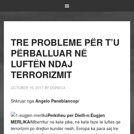
TRE PROBLEME PЁR T’U
PЁRBALLUAR NЁ
LUFTЁN NDAJ
TERRORIZMIT
OCTOBER 16, 2017
BY
DGRECA
Shkruar nga
Angelo Panebiancop/
Perktheu per Dielli-n:Eugjen
MERLIKA/
Mbёrritur nё kёtё pikё, nё kёtё fazё tё luftёs qё
terrorizmi po drejton kundёr nesh, Evropa ka para saj tre