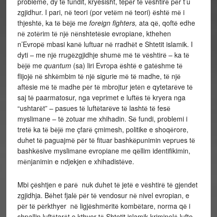
probleme, dy tё fundit, kryesisht, tepёr tё vёshtirё pёr t’u
zgjidhur. I pari, nё teori (por vetёm nё teori) ёshtё mё i
thjeshtё, ka tё bёjё me
foreign fighters,
ata qё, qoftё edhe
nё zotёrim tё njё nёnshtetёsie evropiane, kthehen
n’Evropё mbasi kanё luftuar nё rradhёt e Shtetit islamik. I
dyti – me njё rrugёzgjidhje shumё mё tё vёshtirё – ka tё
bёjё me
quantum
(sa) liri Evropa ёshtё e gatёshme tё
flijojё nё shkёmbim tё njё sigurie mё tё madhe, tё njё
aftёsie mё tё madhe pёr tё mbrojtur jetёn e qytetarёve tё
saj tё paarmatosur, nga veprimet e luftёs tё kryera nga
“ushtarёt” – pasues tё luftёtarёve tё lashtё tё fesё
myslimane – tё zotuar me xhihadin. Sё fundi, problemi i
tretё ka tё bёjё me çfarё çmimesh, politike e shoqёrore,
duhet tё paguajmё pёr tё fituar bashkёpunimin veprues tё
bashkёsive myslimane evropiane me qёllim identifikimin,
mёnjanimin e ndjekjen e xhihadistёve.
Mbi çёshtjen e parё nuk duhet tё jetё e vёshtirё tё gjendet
zgjidhja. Bёhet fjalё pёr tё vendosur nё nivel evropian, e
pёr tё pёrkthyer nё ligjёshmёritё kombёtare, norma qё i
shpallin luftёtarёt e kthyer tё Shtetit islamik kriminelё lufte –