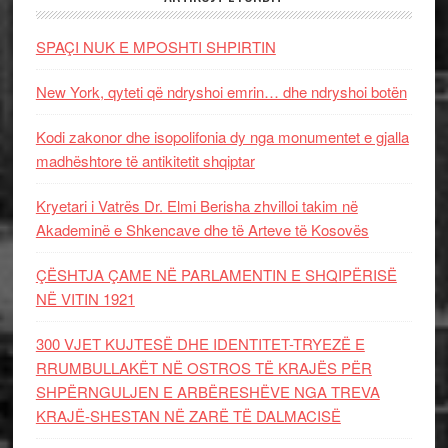
SPAÇI NUK E MPOSHTI SHPIRTIN
New York, qyteti që ndryshoi emrin… dhe ndryshoi botën
Kodi zakonor dhe isopolifonia dy nga monumentet e gjalla
madhështore të antikitetit shqiptar
Kryetari i Vatrës Dr. Elmi Berisha zhvilloi takim në
Akademinë e Shkencave dhe të Arteve të Kosovës
ÇËSHTJA ÇAME NË PARLAMENTIN E SHQIPËRISË
NË VITIN 1921
300 VJET KUJTESË DHE IDENTITET-TRYEZË E
RRUMBULLAKËT NË OSTROS TË KRAJËS PËR
SHPËRNGULJEN E ARBËRESHËVE NGA TREVA
KRAJË-SHESTAN NË ZARË TË DALMACISË