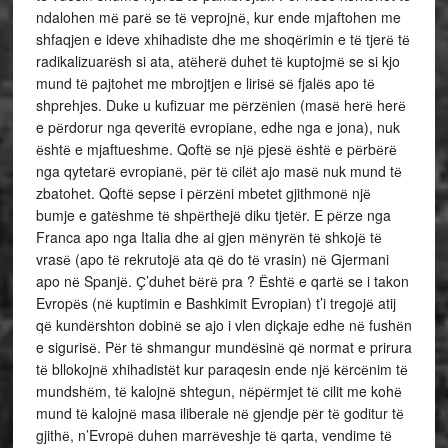
ndalohen mё parё se tё veprojnё, kur ende mjaftohen me
shfaqjen e ideve xhihadiste dhe me shoqёrimin e tё tjerё tё
radikalizuarёsh si ata, atёherё duhet tё kuptojmё se si kjo
mund tё pajtohet me mbrojtjen e lirisё sё fjalёs apo tё
shprehjes. Duke u kufizuar me pёrzёnien (masё herё herё
e pёrdorur nga qeveritё evropiane, edhe nga e jona), nuk
ёshtё e mjaftueshme. Qoftё se njё pjesё ёshtё e pёrbёrё
nga qytetarё evropianё, pёr tё cilёt ajo masё nuk mund tё
zbatohet. Qoftё sepse i pёrzёni mbetet gjithmonё njё
bumje e gatёshme tё shpёrthejё diku tjetёr. E pёrze nga
Franca apo nga Italia dhe ai gjen mёnyrёn tё shkojё tё
vrasё (apo tё rekrutojё ata qё do tё vrasin) nё Gjermani
apo nё Spanjё. Ҫ’duhet bёrё pra ? Ёshtё e qartё se i takon
Evropёs (nё kuptimin e Bashkimit Evropian) t’i tregojё atij
qё kundёrshton dobinё se ajo i vlen diçkaje edhe nё fushёn
e sigurisё. Pёr tё shmangur mundёsinё qё normat e prirura
tё bllokojnё xhihadistёt kur paraqesin ende njё kёrcёnim tё
mundshёm, tё kalojnё shtegun, nёpёrmjet tё cilit me kohё
mund tё kalojnё masa iliberale nё gjendje pёr tё goditur tё
gjithё, n’Evropё duhen marrёveshje tё qarta, vendime tё