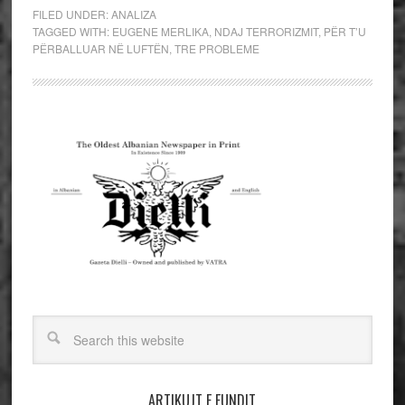
FILED UNDER:
ANALIZA
TAGGED WITH:
EUGENE MERLIKA
,
NDAJ TERRORIZMIT
,
PЁR T’U
PЁRBALLUAR NЁ LUFTЁN
,
TRE PROBLEME
ARTIKUJT E FUNDIT