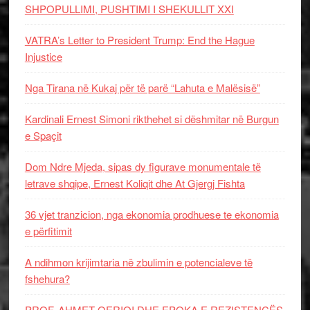
SHPOPULLIMI, PUSHTIMI I SHEKULLIT XXI
VATRA’s Letter to President Trump: End the Hague
Injustice
Nga Tirana në Kukaj për të parë “Lahuta e Malësisë”
Kardinali Ernest Simoni rikthehet si dëshmitar në Burgun
e Spaçit
Dom Ndre Mjeda, sipas dy figurave monumentale të
letrave shqipe, Ernest Koliqit dhe At Gjergj Fishta
36 vjet tranzicion, nga ekonomia prodhuese te ekonomia
e përfitimit
A ndihmon krijimtaria në zbulimin e potencialeve të
fshehura?
PROF. AHMET QERIQI DHE EPOKA E REZISTENCЁS