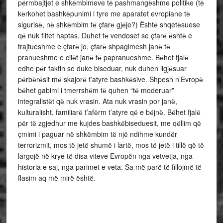
pёrmbajtjet e shkёmbimeve tё pashmangёshme politike (tё
kёrkohet bashkёpunimi i tyre me aparatet evropiane tё
sigurisё, nё shkёmbim tё çfarё gjёje?) Ёshtё shqetёsuese
qё nuk flitet haptas. Duhet tё vendoset se çfarё ёshtё e
trajtueshme e çfarё jo, çfarё shpagimesh janё tё
pranueshme e cilёt janё tё papranueshme. Bёhet fjalё
edhe pёr faktin se duke biseduar, nuk duhen ligjёsuar
pёrbёrёsit mё skajorё t’atyre bashkёsive. Shpesh n’Evropё
bёhet gabimi i tmerrshёm tё quhen “tё moderuar”
integralistёt qё nuk vrasin. Ata nuk vrasin por janё,
kulturalisht, familiarё t’afёrm t’atyre qё e bёjnё. Bёhet fjalё
pёr tё zgjedhur me kujdes bashkёbiseduesit, me qёllim qё
çmimi i paguar nё shkёmbim tё njё ndihme kundёr
terrorizmit, mos tё jetё shumё i lartё, mos tё jetё i tillё qё tё
largojё nё krye tё disa viteve Evropёn nga vetvetja, nga
historia e saj, nga parimet e veta. Sa mё parё tё fillojmё tё
flasim aq mё mirё ёshtё.