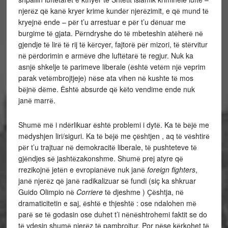
njerёz qё kanё kryer krime kundёr njerёzimit, e qё mund tё
kryejnё ende – pёr t’u arrestuar e pёr t’u dёnuar me
burgime tё gjata. Pёrndryshe do tё mbeteshin atёherё nё
gjendje tё lirё tё rij tё kёrcyer, fajtorё pёr mizori, tё stёrvitur
nё pёrdorimin e armёve dhe luftёtarё tё regjur. Nuk ka
asnjё shkelje tё parimeve liberale (ёshtё vetёm njё veprim
parak vetёmbrojtjeje) nёse ata vihen nё kushte tё mos
bёjnё dёme. Ёshtё absurde qё kёto vendime ende nuk
janё marrё.
Shumё mё i ndёrlikuar ёshtё problemi i dytё. Ka tё bёjё me
mёdyshjen liri/siguri. Ka tё bёjё me çёshtjen , aq tё vёshtirё
pёr t’u trajtuar nё demokracitё liberale, tё pushteteve tё
gjёndjes sё jashtёzakonshme. Shumё prej atyre qё
rrezikojnё jetёn e evropianёve nuk janё
foreign fighters
,
janё njerёz qё janё radikalizuar sё fundi (siç ka shkruar
Guido Olimpio nё
Corriere
tё djeshme ) Ҫёshtja, nё
dramaticitetin e saj, ёshtё e thjeshtё : ose ndalohen mё
parё se tё godasin ose duhet t’i nёnёshtrohemi faktit se do
tё vdesin shumё njerёz tё pambrojtur. Por nёse kёrkohet tё