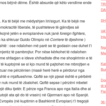
tё mos bёjnё dёme. Ёshtё absurde qё kёto vendime ende
TR
DA
SH
 Ka tё bёjё me mёdyshjen liri/siguri. Ka tё bёjё me
demokracitё liberale, tё pushteteve tё gjёndjes sё
VAT
ikojnё jetёn e evropianёve nuk janё
foreign fighters
,
Inj
siç ka shkruar Guido Olimpio nё
Corriere
tё djeshme )
jeshtё : ose ndalohen mё parё se tё godasin ose duhet t’i
Nga
njerёz tё pambrojtur. Por nёse kёrkohet tё ndalohen
Mal
 me shfaqjen e ideve xhihadiste dhe me shoqёrimin e tё
Kar
t tё kuptojmё se si kjo mund tё pajtohet me mbrojtjen e
Bur
ufizuar me pёrzёnien (masё herё herё e pёrdorur nga
shtё e mjaftueshme. Qoftё se njё pjesё ёshtё e pёrbёrё
Dom
sё nuk mund tё zbatohet. Qoftё sepse i pёrzёni mbetet
të 
ё diku tjetёr. E pёrze nga Franca apo nga Italia dhe ai
Fis
rutojё ata qё do tё vrasin) nё Gjermani apo nё Spanjё.
Evropёs (nё kuptimin e Bashkimit Evropian) t’i tregojё
36 