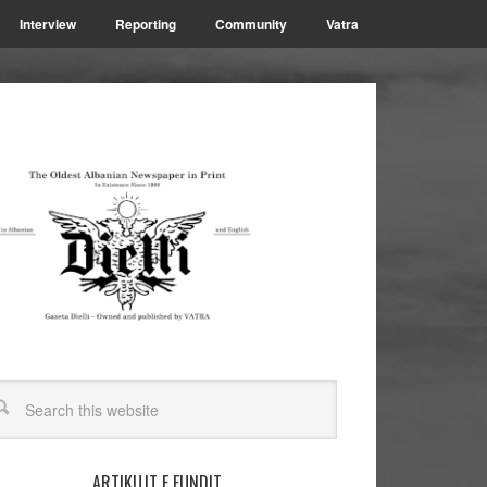
Interview
Reporting
Community
Vatra
ARTIKUJT E FUNDIT