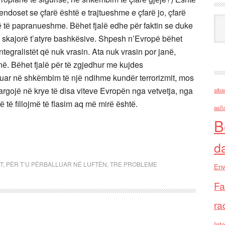
endoset se çfarё ёshtё e trajtueshme e çfarё jo, çfarё
Ark
 tё papranueshme. Bёhet fjalё edhe pёr faktin se duke
ё skajorё t’atyre bashkёsive. Shpesh n’Evropё bёhet
tegralistёt qё nuk vrasin. Ata nuk vrasin por janё,
ёjnё. Bёhet fjalё pёr tё zgjedhur me kujdes
uar nё shkёmbim tё njё ndihme kundёr terrorizmit, mos
tё largojё nё krye tё disa viteve Evropёn nga vetvetja, nga
alba
ё tё fillojmё tё flasim aq mё mirё ёshtё.
asll
B
d
T
,
PЁR T’U PЁRBALLUAR NЁ LUFTЁN
,
TRE PROBLEME
Env
Fa
ra
Inte