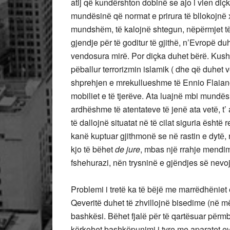
atij qё kundёrshton dobinё se ajo i vlen di
mundёsinё qё normat e prirura tё bllokojnё 
mundshёm, tё kalojnё shtegun, nёpёrmjet tё
gjendje pёr tё goditur tё gjithё, n’Evropё du
vendosura mirё. Por diçka duhet bёrё. Kush
pёballur terrorizmin islamik ( dhe qё duhet
shprehjen e mrekullueshme tё Ennio Flaiano
mobiliet e tё tjerёve. Ata luajnё mbi mundё
ardhёshme tё atentateve tё jenё ata vetё, t’ 
tё dallojnё situatat nё tё cilat siguria ёshtё
kanё kuptuar gjithmonё se nё rastin e dytё, nё
kjo tё bёhet
de jure
, mbas njё rrahje mendim
fshehurazi, nёn trysninё e gjёndjes sё nevo
Problemi i tretё ka tё bёjё me marrёdhёni
Qeveritё duhet tё zhvillojnё bisedime (nё 
bashkёsi. Bёhet fjalё pёr tё qartёsuar pёr
kёrkohet bashkёpunimi i tyre me aparatet ev