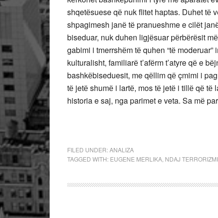
shqetёsuese qё nuk flitet haptas. Duhet tё v
shpagimesh janё tё pranueshme e cilёt janё
biseduar, nuk duhen ligjёsuar pёrbёrёsit m
gabimi i tmerrshёm tё quhen “tё moderuar” in
kulturalisht, familiarё t’afёrm t’atyre qё e b
bashkёbiseduesit, me qёllim qё çmimi i pag
tё jetё shumё i lartё, mos tё jetё i tillё qё 
historia e saj, nga parimet e veta. Sa mё par
FILED UNDER:
ANALIZA
TAGGED WITH:
EUGENE MERLIKA
,
NDAJ TERRORIZMI