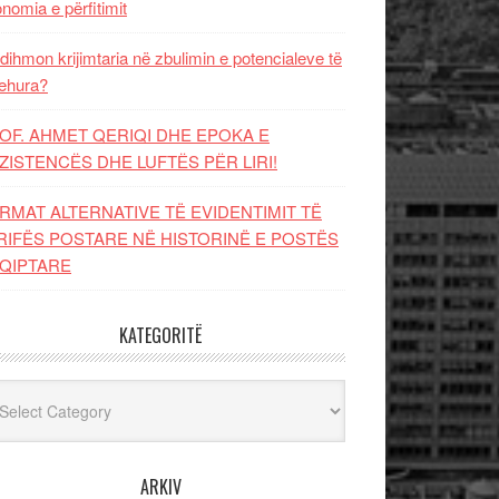
nomia e përfitimit
dihmon krijimtaria në zbulimin e potencialeve të
ehura?
OF. AHMET QERIQI DHE EPOKA E
ZISTENCЁS DHE LUFTЁS PЁR LIRI!
RMAT ALTERNATIVE TË EVIDENTIMIT TË
RIFËS POSTARE NË HISTORINË E POSTËS
QIPTARE
KATEGORITË
egoritë
ARKIV