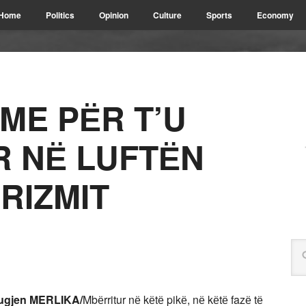
Home
Politics
Opinion
Culture
Sports
Economy
ME PЁR T’U
 NЁ LUFTЁN
RIZMIT
:Eugjen MERLIKA/
Mbёrritur nё kёtё pikё, nё kёtё fazё tё