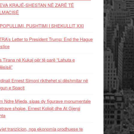
EVA KRAJË-SHESTAN NË ZARË TË
LMACISË
POPULLIMI, PUSHTIMI I SHEKULLIT XXI
RA’s Letter to President Trump: End the Hague
ustice
 Tirana në Kukaj për të parë “Lahuta e
ësisë”
dinali Ernest Simoni rikthehet si dëshmitar në
gun e Spaçit
 Ndre Mjeda, sipas dy figurave monumentale
letrave shqipe, Ernest Koliqit dhe At Gjergj
hta
vjet tranzicion, nga ekonomia prodhuese te