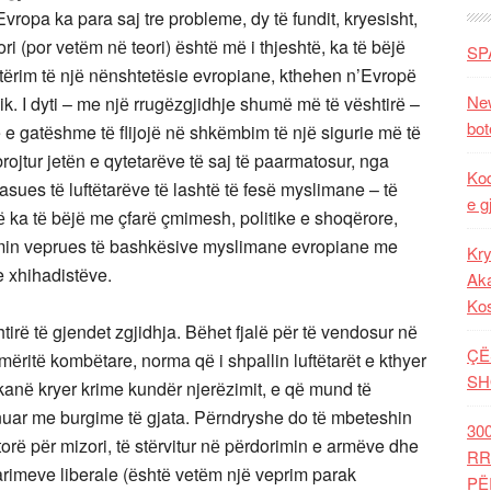
Evropa ka para saj tre probleme, dy tё fundit, kryesisht,
teori (por vetёm nё teori) ёshtё mё i thjeshtё, ka tё bёjё
SP
otёrim tё njё nёnshtetёsie evropiane, kthehen n’Evropё
New
ik. I dyti – me njё rrugёzgjidhje shumё mё tё vёshtirё –
bot
ё e gatёshme tё flijojё nё shkёmbim tё njё sigurie mё tё
ojtur jetёn e qytetarёve tё saj tё paarmatosur, nga
Kod
pasues tё luftёtarёve tё lashtё tё fesё myslimane – tё
e g
tё ka tё bёjё me çfarё çmimesh, politike e shoqёrore,
imin veprues tё bashkёsive myslimane evropiane me
Kry
e xhihadistёve.
Aka
Ko
tirё tё gjendet zgjidhja. Bёhet fjalё pёr tё vendosur nё
ÇË
mёritё kombёtare, norma qё i shpallin luftёtarёt e kthyer
SH
ё kanё kryer krime kundёr njerёzimit, e qё mund tё
dёnuar me burgime tё gjata. Pёrndryshe do tё mbeteshin
30
ajtorё pёr mizori, tё stёrvitur nё pёrdorimin e armёve dhe
RR
 parimeve liberale (ёshtё vetёm njё veprim parak
PË