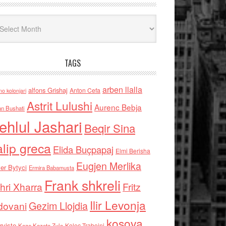
iv
TAGS
arben llalla
alfons Grishaj
Anton Cefa
no kolonjari
Astrit Lulushi
Aurenc Bebja
an Bushati
ehlul Jashari
Beqir Sina
alip greca
Elida Buçpapaj
Elmi Berisha
Eugjen Merlika
er Bytyci
Ermira Babamusta
Frank shkreli
hri Xharra
Fritz
Ilir Levonja
Gezim Llojdia
dovani
kosova
rviste
Kolec Traboini
Keze Kozeta Zylo