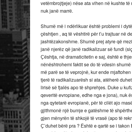
vetёmbrojtjeje) nёse ata vihen nё kushte 
nuk janё marrё.
Shumё mё i ndёrlikuar ёshtё problemi i dytё.
çёshtjen , aq tё vёshtirё pёr t’u trajtuar nё 
jashtёzakonshme. Shumё prej atyre qё rrez
janё njerёz qё janё radikalizuar sё fundi (
Ҫёshtja, nё dramaticitetin e saj, ёshtё e th
nёnёshtrohemi faktit se do tё vdesin shumё 
mё parё se tё veprojnё, kur ende mjaftohen
tjerё tё radikalizuarёsh si ata, atёherё duhe
lirisё sё fjalёs apo tё shprehjes. Duke u k
qeveritё evropiane, edhe nga e jona), nuk ё
nga qytetarё evropianё, pёr tё cilёt ajo ma
gjithmonё njё bumje e gatёshme tё shpёrthej
gjen mёnyrёn tё shkojё tё vrasё (apo tё rek
Ҫ’duhet bёrё pra ? Ёshtё e qartё se i takon 