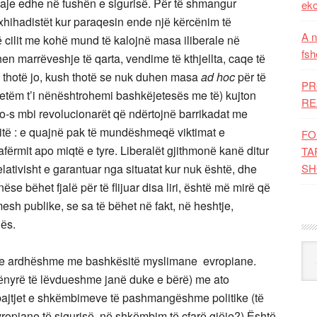
çkaje edhe nё fushёn e sigurisё. Pёr tё shmangur
eko
xhihadistёt kur paraqesin ende njё kёrcёnim tё
A n
 cilit me kohё mund tё kalojnё masa iliberale nё
fsh
hen marrёveshje tё qarta, vendime tё kthjellta, caqe tё
 thotё jo, kush thotё se nuk duhen masa
ad hoc
pёr tё
PR
 vetёm t’i nёnёshtrohemi bashkёjetesёs me tё) kujton
RE
-s mbi revolucionarёt qё ndёrtojnё barrikadat me
sitё : e quajnё pak tё mundёshmeqё viktimat e
FO
afёrmit apo miqtё e tyre. Liberalёt gjithmonё kanё ditur
TA
 relativisht e garantuar nga situatat kur nuk ёshtё, dhe
SH
se bёhet fjalё pёr tё flijuar disa liri, ёshtё mё mirё qё
esh publike, se sa tё bёhet nё fakt, nё heshtje,
jёs.
Kat
et e ardhёshme me bashkёsitё myslimane evropiane.
mёnyrё tё lёvdueshme janё duke e bёrё) me ato
mbajtjet e shkёmbimeve tё pashmangёshme politike (tё
ropiane tё sigurisё, nё shkёmbim tё çfarё gjёje?) Ёshtё