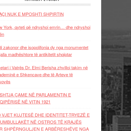
AÇI NUK E MPOSHTI SHPIRTIN
 York, qyteti që ndryshoi emrin… dhe ndryshoi
ën
i zakonor dhe isopolifonia dy nga monumentet
jalla madhështore të antikitetit shqiptar
etari i Vatrës Dr. Elmi Berisha zhvilloi takim në
deminë e Shkencave dhe të Arteve të
sovës
SHTJA ÇAME NË PARLAMENTIN E
QIPËRISË NË VITIN 1921
0 VJET KUJTESË DHE IDENTITET-TRYEZË E
UMBULLAKËT NË OSTROS TË KRAJËS
R SHPËRNGULJEN E ARBËRESHËVE NGA