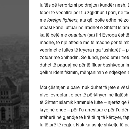
luftёs qё terrorizmi po drejton kundёr nesh, 
tepёr tё vёshtirё pёr t’u zgjidhur. I pari, nё 
me
foreign fighters,
ata qё, qoftё edhe nё z
mbasi kanё luftuar nё rradhёt e Shtetit islam
ka tё bёjё me
quantum
(sa) liri Evropa ёsht
madhe, tё njё aftёsie mё tё madhe pёr tё mbr
veprimet e luftёs tё kryera nga “ushtarёt” – 
zotuar me xhihadin. Sё fundi, problemi i tre
duhet tё paguajmё pёr tё fituar bashkёpun
qёllim identifikimin, mёnjanimin e ndjekjen 
Mbi çёshtjen e parё nuk duhet tё jetё e vёsh
nivel evropian, e pёr tё pёrkthyer nё ligjёsh
tё Shtetit islamik kriminelё lufte – njerёz q
kryejnё ende – pёr t’u arrestuar e pёr t’u 
atёherё nё gjendje tё lirё tё rij tё kёrcyer, f
luftёtarё tё regjur. Nuk ka asnjё shkelje tё