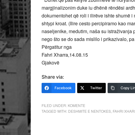
margjinalizonim duke iu dhënë rëndësi ardh
dokumentohet që roli i ilirëve ishte shumë 
shtypi kroat. (Ilire cesto percipiramo kao 
naseljenike, medutim, naša su istraživanja 
nego što se do sada mislilo i prikazivalo, pa 
Përgatitur nga
Fahri Xharra,14.08.15
Gjakovë
Share via:
Facebook
Twitter
Copy Li
FILED UNDER:
KOMENTE
TAGGED WITH:
DESHMITE E NENTOKES
,
FAHRI XHA