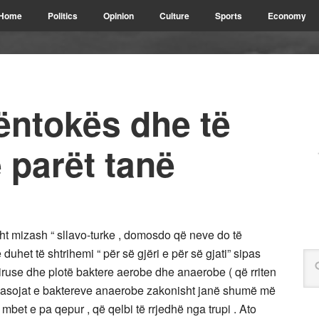
Home
Politics
Opinion
Culture
Sports
Economy
ëntokës dhe të
ë parët tanë
sht mizash “ sllavo-turke , domosdo që neve do të
et të shtrihemi “ për së gjëri e për së gjati” sipas
iruse dhe plotë baktere aerobe dhe anaerobe ( që rriten
) Pasojat e baktereve anaerobe zakonisht janë shumë më
 mbet e pa qepur , që qelbi të rrjedhë nga trupi . Ato