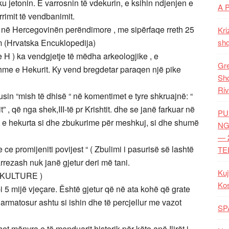
u jetonin. E varrosnin të vdekurin, e ksihin ndjenjen e
A 
rimit të vendbanimit.
 në Hercegovinën perëndimore , me sipërfaqe rreth 25
Kri
m (Hrvatska Encuklopedija)
shq
H ) ka vendgjetje të mëdha arkeologjike , e
Gre
shme e Hekurit. Ky vend bregdetar paraqen një pike
Shq
Riv
sin “mish të dhisë “ në komentimet e tyre shkruajnë: “
 , që nga shek,III-të pr Krishtit. dhe se janë farkuar në
PU
at e hekurta si dhe zbukurime për meshkuj, si dhe shumë
NG
— 
ce promijeniti povijest “ ( Zbulimi i pasurisë së lashtë
TE
arrezash nuk janë gjetur deri më tani.
Kuj
 KULTURE )
Ko
 5 mijë vjeçare. Është gjetur që në ata kohë që grate
ë armatosur ashtu si ishin dhe të percjellur me vazot
SP
t mënyra e të menduarit historik për këto anë.Ilirët i