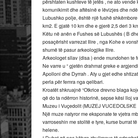
përshtaten kushteve të jetës , ne ato vende k
komunikimit dhe aftësinë e lëvizjes dhe ndër
Lubushko polje, është një fushë shkëmbore
km2. E gjatë 10 km dhe e gjerë 2,5 deri 3 k
Këtu në anën e Fushes së Lubushës ( B dhe 
posaçërisht varrezat Ilire , nga Kohe e von
shumë të pasur arkeologjike Ilire.
Arkeologet sllav (disa ) ende mundohen te fu
Ne varre u “ gjetën drahmat greke e argjendit”
Apolloni dhe Dyrrah . Aty u gjet edhe shtiz
perla për femra nga qelibari.
Kroatët shkruajnë “Otkrice drevno blaga koje 
që do ta ndërron historinë, sepse kësi lloj v
Muzeu i Vuçedolit (MUZEJ VUCEDOLSKE
Një muze natyror me eksponate te vjetra mbi
varroseshin me stolitë e tyre, kurse burrat t
helene.
“ Duhet që pas këtyre zbulimeve të ndryshohe