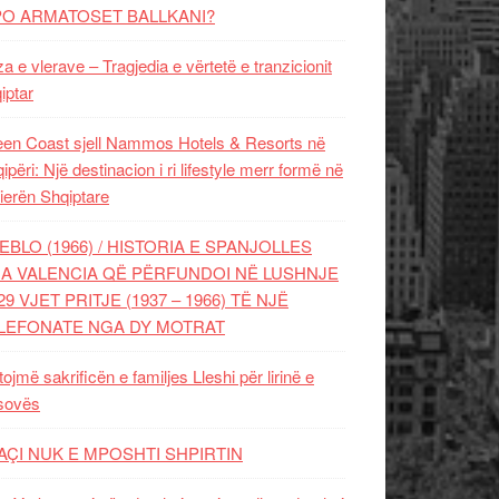
PO ARMATOSET BALLKANI?
za e vlerave – Tragjedia e vërtetë e tranzicionit
iptar
en Coast sjell Nammos Hotels & Resorts në
ipëri: Një destinacion i ri lifestyle merr formë në
ierën Shqiptare
EBLO (1966) / HISTORIA E SPANJOLLES
A VALENCIA QË PËRFUNDOI NË LUSHNJE
29 VJET PRITJE (1937 – 1966) TË NJË
LEFONATE NGA DY MOTRAT
tojmë sakrificën e familjes Lleshi për lirinë e
sovës
AÇI NUK E MPOSHTI SHPIRTIN