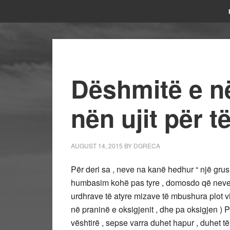
Dëshmitë e n
nën ujit për t
AUGUST 14, 2015
BY
DGRECA
Për deri sa , neve na kanë hedhur “ një gru
humbasim kohë pas tyre , domosdo që neve duh
urdhrave të atyre mizave të mbushura plot v
në praninë e oksigjenit , dhe pa oksigjen 
vështirë , sepse varra duhet hapur , duhet të