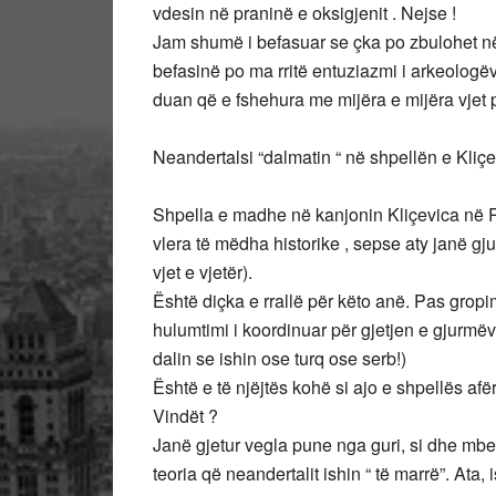
vdesin në praninë e oksigjenit . Nejse !
Jam shumë i befasuar se çka po zbulohet n
befasinë po ma rritë entuziazmi i arkeologë
duan që e fshehura me mijëra e mijëra vjet pë
Neandertalsi “dalmatin “ në shpellën e Kliçe
Shpella e madhe në kanjonin Kliçevica në R
vlera të mëdha historike , sepse aty janë gj
vjet e vjetër).
Është diçka e rrallë për këto anë. Pas gropim
hulumtimi i koordinuar për gjetjen e gjurmëv
dalin se ishin ose turq ose serb!)
Është e të njëjtës kohë si ajo e shpellës afë
Vindët ?
Janë gjetur vegla pune nga guri, si dhe mbet
teoria që neandertalit ishin “ të marrë”. Ata,