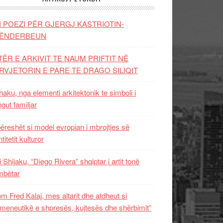
I POEZI PËR GJERGJ KASTRIOTIN-
ËNDERBEUN
TËR E ARKIVIT TE NAUM PRIFTIT NË
RVJETORIN E PARE TE DRAGO SILIQIT
aku, nga elementi arkitektonik te simboli i
ngut familjar
ëreshët si model evropian i mbrojtjes së
titetit kulturor
i Shijaku, “Diego Rivera” shqiptar i artit tonë
mbëtar
m Fred Kalaj, mes altarit dhe atdheut si
meneutikë e shpresës, kujtesës dhe shërbimit”