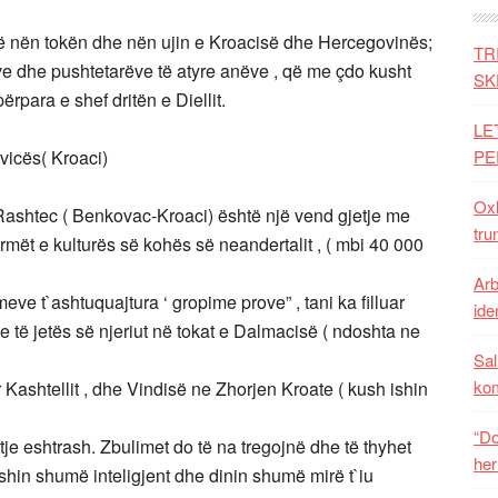
ë nën tokën dhe nën ujin e Kroacisë dhe Hercegovinës;
TR
ve dhe pushtetarëve të atyre anëve , që me çdo kusht
SK
rpara e shef dritën e Diellit.
LE
vicës( Kroaci)
PE
Oxh
ashtec ( Benkovac-Kroaci) është një vend gjetje me
tru
urmët e kulturës së kohës së neandertalit , ( mbi 40 000
Arb
eve t`ashtuquajtura ‘ gropime prove” , tani ka filluar
iden
e të jetës së njeriut në tokat e Dalmacisë ( ndoshta ne
Sal
ko
r Kashtellit , dhe Vindisë ne Zhorjen Kroate ( kush ishin
“Do
je eshtrash. Zbulimet do të na tregojnë dhe të thyhet
her
 ishin shumë inteligjent dhe dinin shumë mirë t`iu