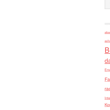
alba
asll
B
d
Env
Fa
ra
Inte
Ko