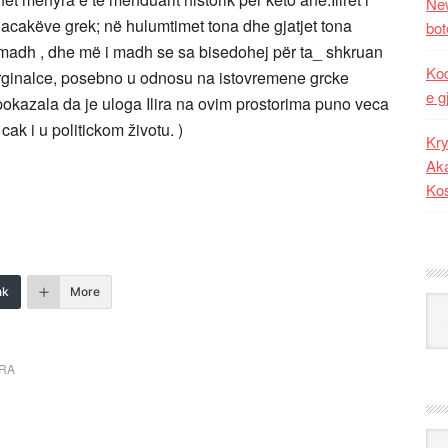
New
acakëve grek; në hulumtimet tona dhe gjatjet tona
bot
i madh , dhe më i madh se sa bisedohej për ta_ shkruan
Kod
marginalce, posebno u odnosu na istovremene grcke
e g
pokazala da je uloga Ilira na ovim prostorima puno veca
cak i u politickom životu. )
Kry
Aka
Ko
nk
More
Kat
RRA
Ark