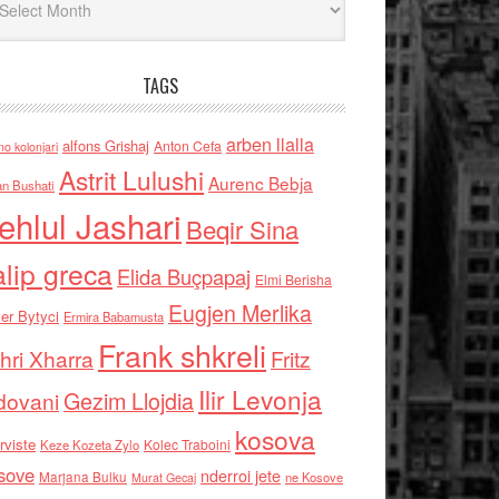
TAGS
arben llalla
alfons Grishaj
Anton Cefa
no kolonjari
Astrit Lulushi
Aurenc Bebja
an Bushati
ehlul Jashari
Beqir Sina
alip greca
Elida Buçpapaj
Elmi Berisha
Eugjen Merlika
er Bytyci
Ermira Babamusta
Frank shkreli
hri Xharra
Fritz
Ilir Levonja
Gezim Llojdia
dovani
kosova
rviste
Kolec Traboini
Keze Kozeta Zylo
sove
nderroi jete
Marjana Bulku
ne Kosove
Murat Gecaj