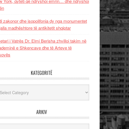
 York, qyteti që ndryshoi emrin… dhe ndryshoi
ën
i zakonor dhe isopolifonia dy nga monumentet
jalla madhështore të antikitetit shqiptar
etari i Vatrës Dr. Elmi Berisha zhvilloi takim në
deminë e Shkencave dhe të Arteve të
sovës
KATEGORITË
egoritë
ARKIV
iv