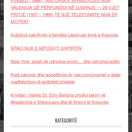
PUEBLO (1966) / HISTORIA E SPANJOLLES NGA
VALENCIA QË PËRFUNDOI NË LUSHNJE — 29 VJET
PRITJE (1937 – 1966) TË NJË TELEFONATE NGA DY
MOTRAT
Kujtojmë sakrificën e familjes Lleshi për lirinë e Kosovës
SPAÇI NUK E MPOSHTI SHPIRTIN
New York, qyteti që ndryshoi emrin… dhe ndryshoi botën
Kodi zakonor dhe isopolifonia dy nga monumentet e gjalla
madhështore të antikitetit shqiptar
Kryetari i Vatrës Dr. Elmi Berisha zhvilloi takim në
Akademinë e Shkencave dhe të Arteve të Kosovës
KATEGORITË