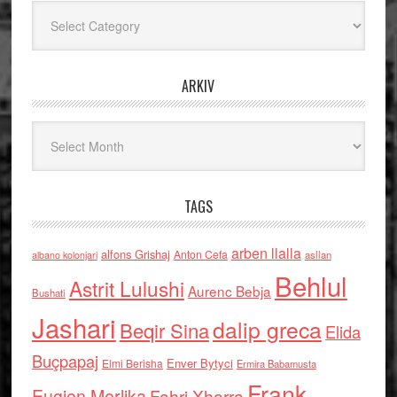
Kategoritë
ARKIV
Arkiv
TAGS
arben llalla
alfons Grishaj
Anton Cefa
asllan
albano kolonjari
Behlul
Astrit Lulushi
Aurenc Bebja
Bushati
Jashari
dalip greca
Beqir Sina
Elida
Buçpapaj
Enver Bytyci
Elmi Berisha
Ermira Babamusta
Frank
Eugjen Merlika
Fahri Xharra