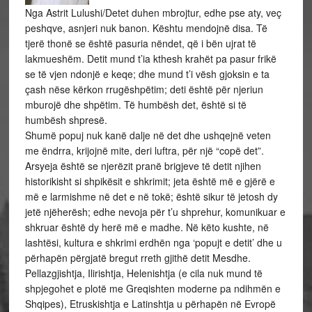
Nga Astrit Lulushi/Detet duhen mbrojtur, edhe pse aty, veç
peshqve, asnjeri nuk banon. Kështu mendojnë disa. Të
tjerë thonë se është pasuria nëndet, që i bën ujrat të
lakmueshëm. Detit mund t’ia kthesh krahët pa pasur frikë
se të vjen ndonjë e keqe; dhe mund t’i vësh gjoksin e ta
çash nëse kërkon rrugëshpëtim; deti është për njeriun
mburojë dhe shpëtim. Të humbësh det, është si të
humbësh shpresë.
Shumë popuj nuk kanë dalje në det dhe ushqejnë veten
me ëndrra, krijojnë mite, deri luftra, për një “copë det”.
Arsyeja është se njerëzit pranë brigjeve të detit njihen
historikisht si shpikësit e shkrimit; jeta është më e gjërë e
më e larmishme në det e në tokë; është sikur të jetosh dy
jetë njëherësh; edhe nevoja për t’u shprehur, komunikuar e
shkruar është dy herë më e madhe. Në këto kushte, në
lashtësi, kultura e shkrimi erdhën nga ‘popujt e detit’ dhe u
përhapën përgjatë bregut rreth gjithë detit Mesdhe.
Pellazgjishtja, Ilirishtja, Helenishtja (e cila nuk mund të
shpjegohet e plotë me Greqishten moderne pa ndihmën e
Shqipes), Etruskishtja e Latinshtja u përhapën në Evropë