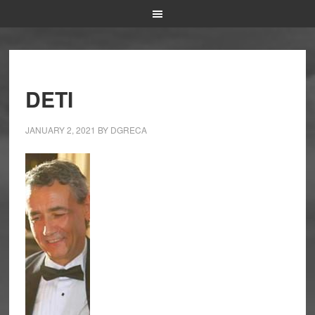
DETI
JANUARY 2, 2021
BY
DGRECA