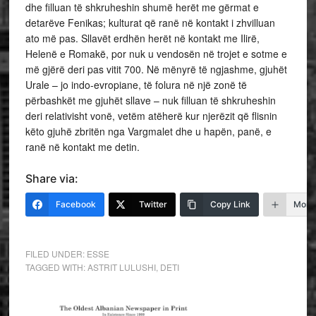
dhe filluan të shkruheshin shumë herët me gërmat e
detarëve Fenikas; kulturat që ranë në kontakt i zhvilluan
ato më pas. Sllavët erdhën herët në kontakt me Ilirë,
Helenë e Romakë, por nuk u vendosën në trojet e sotme e
më gjërë deri pas vitit 700. Në mënyrë të ngjashme, gjuhët
Urale – jo indo-evropiane, të folura në një zonë të
përbashkët me gjuhët sllave – nuk filluan të shkruheshin
deri relativisht vonë, vetëm atëherë kur njerëzit që flisnin
këto gjuhë zbritën nga Vargmalet dhe u hapën, panë, e
ranë në kontakt me detin.
Share via:
Facebook
Twitter
Copy Link
More
FILED UNDER:
ESSE
TAGGED WITH:
ASTRIT LULUSHI
,
DETI