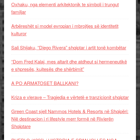
Oxhaku, nga elementi arkitektonik te simboli i trungut
familjar
Arbëreshët si model evropian i mbrojtjes së identitetit
kulturor
Sali Shijaku, “Diego Rivera” shqiptar i artit tonë kombëtar
“Dom Fred Kalaj, mes altarit dhe atdheut si hermeneutikë
e shpresës, kujtesës dhe shërbimit”
A PO ARMATOSET BALLKANI?
Kriza e vlerave – Tragjedia e vërtetë e tranzicionit shqiptar
Green Coast sjell Nammos Hotels & Resorts në Shqipëri:
Një destinacion i ri lifestyle merr formë në Rivierën
Shqiptare