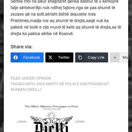
Sërbia mbi ne,sikur shqiptarët qenka dashur të u kërkojnë
falje sërbëve!Ajo nuk ndihej fajtore,nga se pas shumë të
zezave që na solli,sërisht është deputete mes
Prishtinës,madje me aq shumë të drejta,saqë nuk ka
pakicë në botë e cila mund të ketë aq shumë të drejta,sa të
drejta ka pakica sërbe në Kosovë.
Share via:
Facebook
Twitter
Copy Link
More
FILED UNDER:
OPINION
TAGGED WITH:
DICK MARTY NË ROLIN E NASTRADIMUSIT
,
SHABAN CAKOLLI