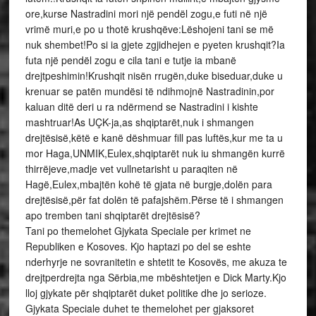
ore,kurse Nastradini mori një pendël zogu,e futi në një
vrimë muri,e po u thotë krushqëve:Lëshojeni tani se më
nuk shembet!Po si ia gjete zgjidhejen e pyeten krushqit?Ia
futa një pendël zogu e cila tani e tutje ia mbanë
drejtpeshimin!Krushqit nisën rrugën,duke biseduar,duke u
krenuar se patën mundësi të ndihmojnë Nastradinin,por
kaluan ditë deri u ra ndërmend se Nastradini i kishte
mashtruar!As UÇK-ja,as shqiptarët,nuk i shmangen
drejtësisë,këtë e kanë dëshmuar fill pas luftës,kur me ta u
mor Haga,UNMIK,Eulex,shqiptarët nuk iu shmangën kurrë
thirrëjeve,madje vet vullnetarisht u paraqiten në
Hagë,Eulex,mbajtën kohë të gjata në burgje,dolën para
drejtësisë,për fat dolën të pafajshëm.Përse të i shmangen
apo tremben tani shqiptarët drejtësisë?
Tani po themelohet Gjykata Speciale per krimet ne
Republiken e Kosoves. Kjo haptazi po del se eshte
nderhyrje ne sovranitetin e shtetit te Kosovës, me akuza te
drejtperdrejta nga Sërbia,me mbështetjen e Dick Marty.Kjo
lloj gjykate për shqiptarët duket politike dhe jo serioze.
Gjykata Speciale duhet te themelohet per gjaksoret