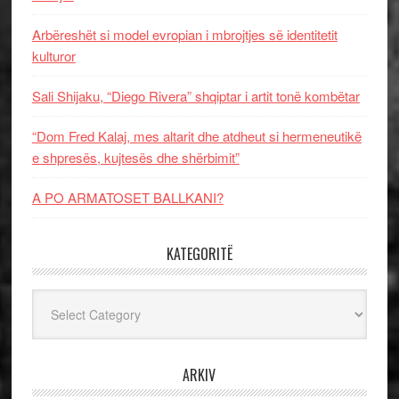
Arbëreshët si model evropian i mbrojtjes së identitetit
kulturor
Sali Shijaku, “Diego Rivera” shqiptar i artit tonë kombëtar
“Dom Fred Kalaj, mes altarit dhe atdheut si hermeneutikë
e shpresës, kujtesës dhe shërbimit”
A PO ARMATOSET BALLKANI?
KATEGORITË
Kategoritë
ARKIV