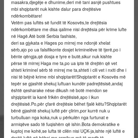
masakra,djegëje e dhunime,deri më tani asnjë pushtues
mbi shqiptarët nuk kishte dalur para drejtësive
ndërkombëtare!
Vetëm pas luftës së fundit të Kosovës,te drejtësia
ndërkombëtare me disa qalime nisi drejtësia për krime lufte
në Hagë.Atë botë Serbia fashiste,
deri sa gjykata e Hages po mirrej me ndonjë xhelat
sërb,ajo po ua falsifikonte dosjet kriminelëve të tjerë,po i
bënte qëngja,që dosja e tyre e butë,sikur nuk kishte
përse të mirrej Haga me ta,po ua ipte të drejtën që vet
shteti kriminel sërb të mirrej me ta,shteti i cili vet i nxiti dhe i
nisi të bëjnë krime mbi shqiptarët!Shqiptarët e Kosovës më
tepër se gjashtë shekuj luftuan kundër padrejtësisë,andaj
është qesharake nëse dikush në botë mendon se
shjqiptarët ia kanë frikën drejtësisë,apo i ikun
drejtësisë.Po,për çfarë drejtësie bëhet fjalë këtu?Shqiptarët
bënë gjashtë shekuj luftë për çlirim,por kurrë nuk u
turbulluan nga koka,nuk u përkulën nga furtunat e
armiqëve sado të fuqishëm që ishin.Bota demokratike e
kuptoj me kohë,se lufta të cilën nisi UÇK-ja,ishte një luftë e
drejtë,luftë që bëhej me armikun më të madh të