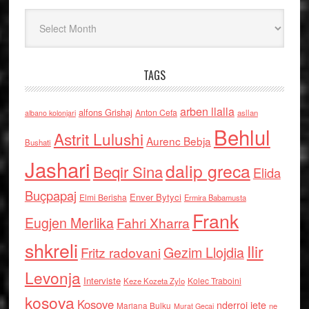
Arkiv
TAGS
arben llalla
alfons Grishaj
Anton Cefa
asllan
albano kolonjari
Behlul
Astrit Lulushi
Aurenc Bebja
Bushati
Jashari
dalip greca
Beqir Sina
Elida
Buçpapaj
Enver Bytyci
Elmi Berisha
Ermira Babamusta
Frank
Eugjen Merlika
Fahri Xharra
shkreli
Ilir
Gezim Llojdia
Fritz radovani
Levonja
Interviste
Kolec Traboini
Keze Kozeta Zylo
kosova
Kosove
nderroi jete
Marjana Bulku
ne
Murat Gecaj