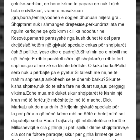
çetniko-serbian, qe bene krime te papara qe nuk i njeh
bota e civilizuar; vrane e masakruan
,gra,burra,femije,vodhen e dogjen,dhunuan mijera gra..
Shqiptarët nuk i shmangen drejtësisë,përkundrazi ata me
ngulm kërkojnë që çdo krim i cili ka ndodhur në
Kosovë,pamarrë parasyshë nga kush,duhet të del para
drejtësisë.Vetëm një gjykatë speciale enkas për shqiptarët
është politike,fyese dhe e padrejtë.Shkrimin po e mbylli me
një thënje:E rrihte pushteti sërb një shqiptarë,e rrihte fort
shpines,po ai me zë sa kishte bërtiste: O kuku barku!Polici
sërb nuk u përbajtë pa e pyetur:Si tallesh me ne,ne të
rrahim shpinës,ti ankohesh se të dhemb barku?Sikur të
kisha shpinë,nuk do të isha fare në duart tuaja,iu përgjegj
viktima.Edhe mua më duket,sikur shqiptarët të kishin një
krah më të fortë,një mbështetje më të madhe, Dick
Markat,nuk do mundnin të krijonin gjykatë speciale për
ta,por për ata që bënë krime mbi ne.Këtë e hetoj mirë sot
deputetja serbe Rada Trajkoviq një mbështetëse e fortë e
Millosheviqit,e cila gjithnjë ju pati sjellur dëme shqiptarëve,e
cila sot në foltore paraqitej sikur për gjitha krimet që bëri