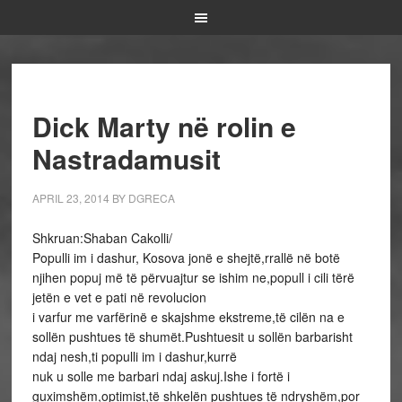
Dick Marty në rolin e
Nastradamusit
APRIL 23, 2014
BY
DGRECA
Shkruan:Shaban Cakolli/
Populli im i dashur, Kosova jonë e shejtë,rrallë në botë
njihen popuj më të përvuajtur se ishim ne,popull i cili tërë
jetën e vet e pati në revolucion
i varfur me varfërinë e skajshme ekstreme,të cilën na e
sollën pushtues të shumët.Pushtuesit u sollën barbarisht
ndaj nesh,ti populli im i dashur,kurrë
nuk u solle me barbari ndaj askuj.Ishe i fortë i
guximshëm,optimist,të shkelën pushtues të ndryshëm,por