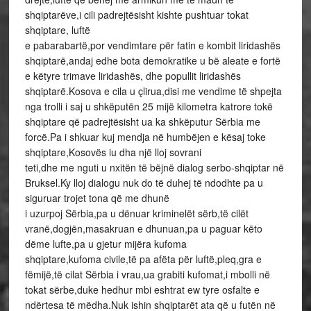
shqiptarëve,i cili padrejtësisht kishte pushtuar tokat
shqiptare, luftë
e pabarabartë,por vendimtare për fatin e kombit liridashës
shqiptarë,andaj edhe bota demokratike u bë aleate e fortë
e këtyre trimave liridashës, dhe popullit liridashës
shqiptarë.Kosova e cila u çlirua,disi me vendime të shpejta
nga trolli i saj u shkëputën 25 mijë kilometra katrore tokë
shqiptare që padrejtësisht ua ka shkëputur Sërbia me
forcë.Pa i shkuar kuj mendja në humbëjen e kësaj toke
shqiptare,Kosovës iu dha një lloj sovrani
teti,dhe me nguti u nxitën të bëjnë dialog serbo-shqiptar në
Bruksel.Ky lloj dialogu nuk do të duhej të ndodhte pa u
siguruar trojet tona që me dhunë
i uzurpoj Sërbia,pa u dënuar kriminelët sërb,të cilët
vranë,dogjën,masakruan e dhunuan,pa u paguar këto
dëme lufte,pa u gjetur mijëra kufoma
shqiptare,kufoma civile,të pa afëta për luftë,pleq,gra e
fëmijë,të cilat Sërbia i vrau,ua grabiti kufomat,i mbolli në
tokat sërbe,duke hedhur mbi eshtrat ew tyre osfalte e
ndërtesa të mëdha.Nuk ishin shqiptarët ata që u futën në