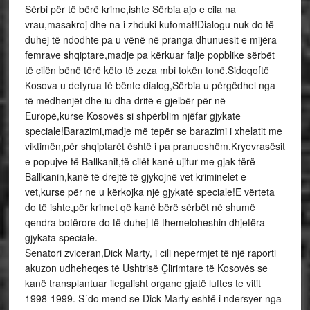
Sërbi për të bërë krime,ishte Sërbia ajo e cila na
vrau,masakroj dhe na i zhduki kufomat!Dialogu nuk do të
duhej të ndodhte pa u vënë në pranga dhunuesit e mijëra
femrave shqiptare,madje pa kërkuar falje popblike sërbët
të cilën bënë tërë këto të zeza mbi tokën tonë.Sidoqoftë
Kosova u detyrua të bënte dialog,Sërbia u përgëdhel nga
të mëdhenjët dhe iu dha dritë e gjelbër për në
Europë,kurse Kosovës si shpërblim njëfar gjykate
speciale!Barazimi,madje më tepër se barazimi i xhelatit me
viktimën,për shqiptarët është i pa pranueshëm.Kryevrasësit
e popujve të Ballkanit,të cilët kanë ujitur me gjak tërë
Ballkanin,kanë të drejtë të gjykojnë vet kriminelet e
vet,kurse për ne u kërkojka një gjykatë speciale!E vërteta
do të ishte,për krimet që kanë bërë sërbët në shumë
qendra botërore do të duhej të themeloheshin dhjetëra
gjykata speciale.
Senatori zviceran,Dick Marty, i cili nepermjet të një raporti
akuzon udheheqes të Ushtrisë Çlirimtare të Kosovës se
kanë transplantuar ilegalisht organe gjatë luftes te vitit
1998-1999. S´do mend se Dick Marty eshtë i ndersyer nga