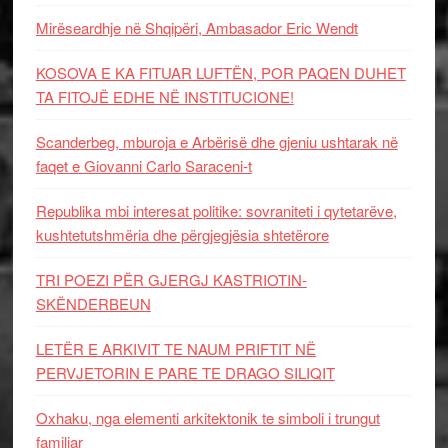
Mirëseardhje në Shqipëri, Ambasador Eric Wendt
KOSOVA E KA FITUAR LUFTËN, POR PAQEN DUHET
TA FITOJË EDHE NË INSTITUCIONE!
Scanderbeg, mburoja e Arbërisë dhe gjeniu ushtarak në
faqet e Giovanni Carlo Saraceni-t
Republika mbi interesat politike: sovraniteti i qytetarëve,
kushtetutshmëria dhe përgjegjësia shtetërore
TRI POEZI PËR GJERGJ KASTRIOTIN-
SKËNDERBEUN
LETËR E ARKIVIT TE NAUM PRIFTIT NË
PERVJETORIN E PARE TE DRAGO SILIQIT
Oxhaku, nga elementi arkitektonik te simboli i trungut
familjar