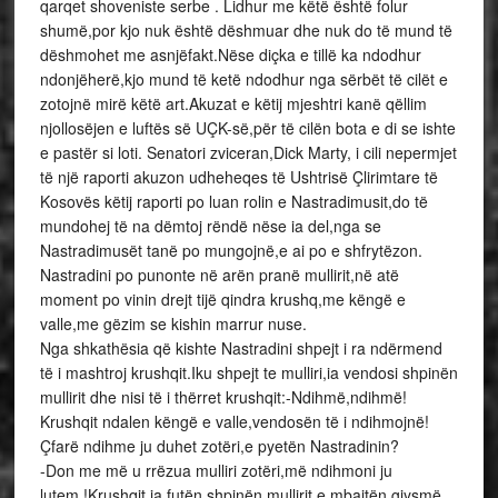
qarqet shoveniste serbe . Lidhur me këtë është folur
shumë,por kjo nuk është dëshmuar dhe nuk do të mund të
dëshmohet me asnjëfakt.Nëse diçka e tillë ka ndodhur
ndonjëherë,kjo mund të ketë ndodhur nga sërbët të cilët e
zotojnë mirë këtë art.Akuzat e këtij mjeshtri kanë qëllim
njollosëjen e luftës së UÇK-së,për të cilën bota e di se ishte
e pastër si loti. Senatori zviceran,Dick Marty, i cili nepermjet
të një raporti akuzon udheheqes të Ushtrisë Çlirimtare të
Kosovës këtij raporti po luan rolin e Nastradimusit,do të
mundohej të na dëmtoj rëndë nëse ia del,nga se
Nastradimusët tanë po mungojnë,e ai po e shfrytëzon.
Nastradini po punonte në arën pranë mullirit,në atë
moment po vinin drejt tijë qindra krushq,me këngë e
valle,me gëzim se kishin marrur nuse.
Nga shkathësia që kishte Nastradini shpejt i ra ndërmend
të i mashtroj krushqit.Iku shpejt te mulliri,ia vendosi shpinën
mullirit dhe nisi të i thërret krushqit:-Ndihmë,ndihmë!
Krushqit ndalen këngë e valle,vendosën të i ndihmojnë!
Çfarë ndihme ju duhet zotëri,e pyetën Nastradinin?
-Don me më u rrëzua mulliri zotëri,më ndihmoni ju
lutem.!Krushqit ia futën shpinën mullirit,e mbajtën gjysmë