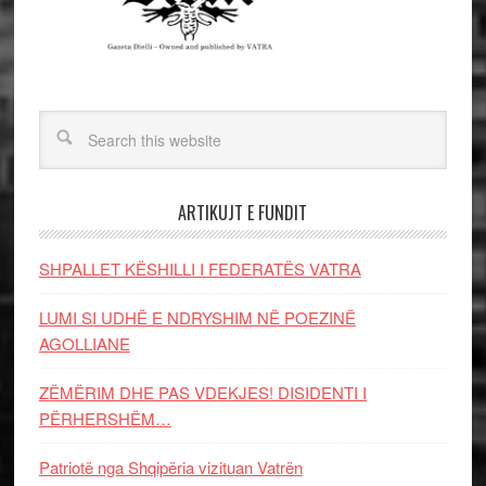
ARTIKUJT E FUNDIT
SHPALLET KËSHILLI I FEDERATËS VATRA
LUMI SI UDHË E NDRYSHIM NË POEZINË
AGOLLIANE
ZËMËRIM DHE PAS VDEKJES! DISIDENTI I
PËRHERSHËM…
Patriotë nga Shqipëria vizituan Vatrën