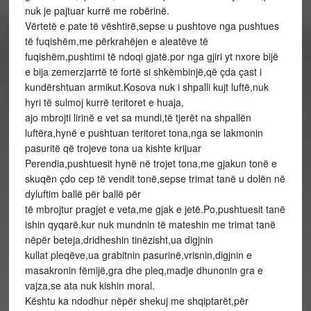
nuk je pajtuar kurrë me robërinë.
Vërtetë e pate të vështirë,sepse u pushtove nga pushtues
të fuqishëm,me përkrahëjen e aleatëve të
fuqishëm,pushtimi të ndoqi gjatë.por nga gjiri yt nxore bijë
e bija zemerzjarrtë të fortë si shkëmbinjë,që çda çast i
kundërshtuan armikut.Kosova nuk i shpalli kujt luftë,nuk
hyri të sulmoj kurrë teritoret e huaja,
ajo mbrojti lirinë e vet sa mundi,të tjerët na shpallën
luftëra,hynë e pushtuan teritoret tona,nga se lakmonin
pasuritë që trojeve tona ua kishte krijuar
Perendia,pushtuesit hynë në trojet tona,me gjakun tonë e
skuqën çdo cep të vendit tonë,sepse trimat tanë u dolën në
dyluftim ballë për ballë për
të mbrojtur pragjet e veta,me gjak e jetë.Po,pushtuesit tanë
ishin qyqarë.kur nuk mundnin të mateshin me trimat tanë
nëpër beteja,dridheshin tinëzisht,ua digjnin
kullat pleqëve,ua grabitnin pasurinë,vrisnin,digjnin e
masakronin fëmijë,gra dhe pleq,madje dhunonin gra e
vajza,se ata nuk kishin moral.
Kështu ka ndodhur nëpër shekuj me shqiptarët,për