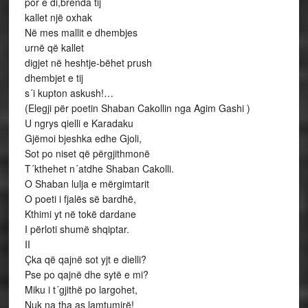
por e di,brenda tij
kallet një oxhak
Në mes mallit e dhembjes
urnë që kallet
digjet në heshtje-bëhet prush
dhembjet e tij
s´i kupton askush!…
(Elegji për poetin Shaban Cakollin nga Agim Gashi )
U ngrys qielli e Karadaku
Gjëmoi bjeshka edhe Gjoli,
Sot po niset që përgjithmonë
T´kthehet n´atdhe Shaban Cakolli.
O Shaban lulja e mërgimtarit
O poeti i fjalës së bardhë,
Kthimi yt në tokë dardane
I përloti shumë shqiptar.
II
Çka që qajnë sot yjt e dielli?
Pse po qajnë dhe sytë e mi?
Miku i t´gjithë po largohet,
Nuk na tha as lamtumirë!