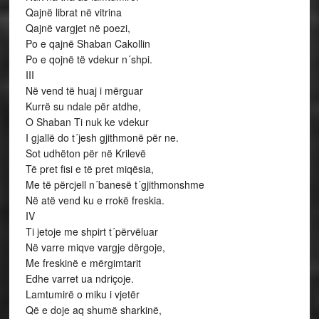
Qajnë librat në vitrina
Qajnë vargjet në poezi,
Po e qajnë Shaban Cakollin
Po e qojnë të vdekur n´shpi.
III
Në vend të huaj i mërguar
Kurrë su ndale për atdhe,
O Shaban Ti nuk ke vdekur
I gjallë do t´jesh gjithmonë për ne.
Sot udhëton për në Krilevë
Të pret fisi e të pret miqësia,
Me të përcjell n´banesë t´gjithmonshme
Në atë vend ku e rrokë freskia.
IV
Ti jetoje me shpirt t´përvëluar
Në varre miqve vargje dërgoje,
Me freskinë e mërgimtarit
Edhe varret ua ndriçoje.
Lamtumirë o miku i vjetër
Që e doje aq shumë sharkinë,