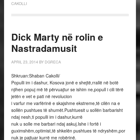
CAKOLLI
Dick Marty në rolin e
Nastradamusit
APRIL 23, 2014
BY
DGRECA
Shkruan:Shaban Cakolli/
Populli im i dashur, Kosova jonë e shejtë,rrallë në botë
njihen popuj më të përvuajtur se ishim ne,popull i cili tërë
jetën e vet e pati në revolucion
i varfur me varfërinë e skajshme ekstreme,të cilën na e
sollën pushtues të shumët.Pushtuesit u sollën barbarisht
ndaj nesh,ti populli im i dashur,kurrë
nuk u solle me barbari ndaj askuj.Ishe i fortë i
guximshëm,optimist,të shkelën pushtues të ndryshëm,por
nuk je pajtuar kurrë me robërinë.