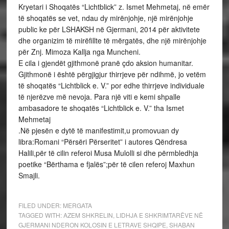
Kryetari i Shoqatës “Lichtblick” z. Ismet Mehmetaj, në emër
të shoqatës se vet, ndau dy mirënjohje, një mirënjohje
public ke për LSHAKSH në Gjermani, 2014 për aktivitete
dhe organizim të mirëfillte të mërgatës, dhe një mirënjohje
për Znj. Mimoza Kallja nga Muncheni.
E cila i gjendët gjithmonë pranë çdo aksion humanitar.
Gjithmonë i është përgjigjur thirrjeve për ndihmë, jo vetëm
të shoqatës “Lichtblick e. V.” por edhe thirrjeve individuale
të njerëzve më nevoja. Para një viti e kemi shpalle
ambasadore te shoqatës “Lichtblick e. V.” tha Ismet
Mehmetaj
.Në pjesën e dytë të manifestimit,u promovuan dy
libra:Romani “Përsëri Përseritet” i autores Qëndresa
Halili,për të cilin referoi Musa Mulolli si dhe përmbledhja
poetike “Bërthama e fjalës”;për të cilen referoj Maxhun
Smajli.
FILED UNDER:
MERGATA
TAGGED WITH:
AZEM SHKRELIN
,
LIDHJA E SHKRIMTARËVE NË
GJERMANI NDERON KOLOSIN E LETRAVE SHQIPE
,
SHABAN