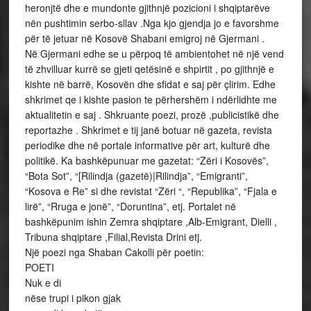
heronjtë dhe e mundonte gjithnjë pozicioni i shqiptarëve
nën pushtimin serbo-sllav .Nga kjo gjendja jo e favorshme
për të jetuar në Kosovë Shabani emigroj në Gjermani .
Në Gjermani edhe se u përpoq të ambientohet në një vend
të zhvilluar kurrë se gjeti qetësinë e shpirtit , po gjithnjë e
kishte në barrë, Kosovën dhe sfidat e saj për çlirim. Edhe
shkrimet qe i kishte pasion te përhershëm i ndërlidhte me
aktualitetin e saj . Shkruante poezi, prozë ,publicistikë dhe
reportazhe . Shkrimet e tij janë botuar në gazeta, revista
periodike dhe në portale informative për art, kulturë dhe
politikë. Ka bashkëpunuar me gazetat: “Zëri i Kosovës”,
“Bota Sot”, “[Rilindja (gazetë)|Rilindja”, “Emigranti”,
“Kosova e Re” si dhe revistat “Zëri “, “Republika”, “Fjala e
lirë”, “Rruga e jonë”, “Doruntina”, etj. Portalet në
bashkëpunim ishin Zemra shqiptare ,Alb-Emigrant, Dielli ,
Tribuna shqiptare ,Filial,Revista Drini etj.
Një poezi nga Shaban Cakolli për poetin:
POETI
Nuk e di
nëse trupi i pikon gjak