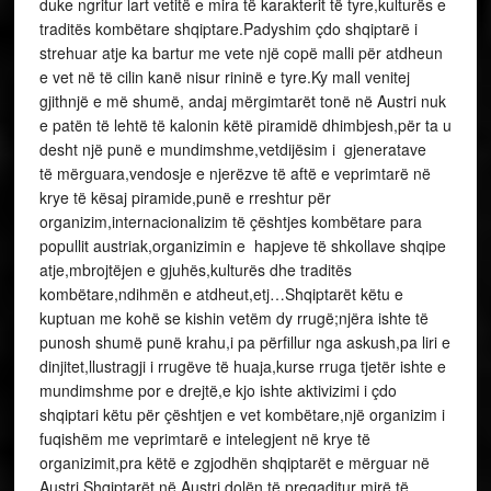
duke ngritur lart vetitë e mira të karakterit të tyre,kulturës e
traditës kombëtare shqiptare.Padyshim çdo shqiptarë i
strehuar atje ka bartur me vete një copë malli për atdheun
e vet në të cilin kanë nisur rininë e tyre.Ky mall venitej
gjithnjë e më shumë, andaj mërgimtarët tonë në Austri nuk
e patën të lehtë të kalonin këtë piramidë dhimbjesh,për ta u
desht një punë e mundimshme,vetdijësim i gjeneratave
të mërguara,vendosje e njerëzve të aftë e veprimtarë në
krye të kësaj piramide,punë e rreshtur për
organizim,internacionalizim të çështjes kombëtare para
popullit austriak,organizimin e hapjeve të shkollave shqipe
atje,mbrojtëjen e gjuhës,kulturës dhe traditës
kombëtare,ndihmën e atdheut,etj…Shqiptarët këtu e
kuptuan me kohë se kishin vetëm dy rrugë;njëra ishte të
punosh shumë punë krahu,i pa përfillur nga askush,pa liri e
dinjitet,llustragji i rrugëve të huaja,kurse rruga tjetër ishte e
mundimshme por e drejtë,e kjo ishte aktivizimi i çdo
shqiptari këtu për çështjen e vet kombëtare,një organizim i
fuqishëm me veprimtarë e intelegjent në krye të
organizimit,pra këtë e zgjodhën shqiptarët e mërguar në
Austri.Shqiptarët në Austri dolën të pregaditur mirë,të