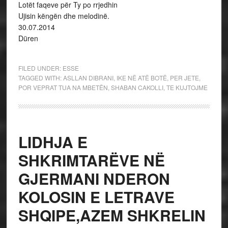
Lotët faqeve për Ty po rrjedhin
Ujisin këngën dhe melodinë.
30.07.2014
Düren
FILED UNDER:
ESSE
TAGGED WITH:
ASLLAN DIBRANI
,
IKE NË ATË BOTË
,
PER JETE
,
POR VEPRAT TUA NA MBETËN
,
SHABAN CAKOLLI
,
TE KUJTOJME
LIDHJA E
SHKRIMTARËVE NË
GJERMANI NDERON
KOLOSIN E LETRAVE
SHQIPE,AZEM SHKRELIN