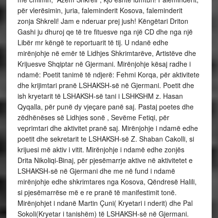
për vlerësimin, juria, faleminderit Kosova, faleminderit
zonja Shkreli! Jam e nderuar prej jush! Këngëtari Driton
Gashi ju dhuroj qe të tre fituesve nga një CD dhe nga një
Libër mr këngë te reportuarit të tij. U ndanë edhe
mirënjohje në emër të Lidhjes Shkrimtarëve, Artistëve dhe
Krijuesve Shqiptar në Gjermani. Mirënjohje kësaj radhe i
ndamë: Poetit tanimë të ndjerë: Fehmi Korqa, për aktivitete
dhe krijimtari pranë LSHAKSH-së në Gjermani. Poetit dhe
ish kryetarit të LSHAKSH-së tani i LSHKSHM z. Hasan
Qyqalla, për punë dy vjeçare panë saj. Pastaj poetes dhe
zëdhënëses së Lidhjes sonë , Sevëme Fetiqi, për
veprimtari dhe aktivitet pranë saj. Mirënjohje i ndamë edhe
poetit dhe sekretarit te LSHAKSH-së Z. Shaban Cakolli, si
krijuesi më aktiv i vitit. Mirënjohje i ndamë edhe zonjës
Drita Nikoliqi-Binaj, për pjesëmarrje aktive në aktivitetet e
LSHAKSH-së në Gjermani dhe me në fund i ndamë
mirënjohje edhe shkrimtares nga Kosova, Qëndresë Halili,
si pjesëmarrëse më e re pranë të manifestimit tonë.
Mirënjohjet i ndanë Martin Çuni( Kryetari i nderit) dhe Pal
Sokoli(Kryetar i tanishëm) të LSHAKSH-së në Gjermani.