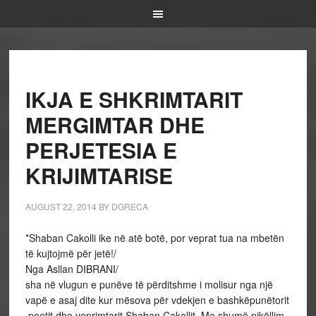
IKJA E SHKRIMTARIT
MERGIMTAR DHE
PERJETESIA E
KRIJIMTARISE
AUGUST 22, 2014
BY
DGRECA
*Shaban Cakolli ike në atë botë, por veprat tua na mbetën
të kujtojmë për jetë!/
Nga Asllan DIBRANI/
sha në vlugun e punëve të përditshme i molisur nga një
vapë e asaj dite kur mësova për vdekjen e bashkëpunëtorit
,poetit dhe veprimtarit Shaban Cakollit. Me shumë pikëllim