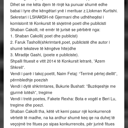
Dihet se me këta djem të rinjë ka punuar shumë edhe
babai i tyre dhe këngëtari ynë i merituar z.Llokman Kurtishi.
Sekretari i LSHAKSH-në Gjermani dhe udhëheqësi i
komisionit të Konkursit të sivjetmë poeti dhe publicisti
Shaban Cakolli, në emër të jurisë se përbërë nga:
1. Shaban Cakolli( poet dhe publicist)
2. Faruk Tasholli(shkrimtarë,poet, publicistë dhe autor i
shumë teksteve të këngëve hite)dhe
3. Miradije Gashi, (poete e publiciste).
Shpalli fituesit e vitit 2014 të Konkursit letrarë, ”Azem
Shkreli”.
Vendi i parë i takoj poetit, Naim Fetaj: “Terrinë përtej diellit”,
përmbledhje poezish
Vendi i dytë shkrimtares, Bukurie Bushati: ”Buzëqeshje me
gjurmë lotësh”, tregime
Vendi i tretë poetes, Fakete Rexha: Bota e vogël e Beri Lu,
tregime dhe poezi.
Shaban Cakolli tha, këtë vit kemi pasur një konkurrencë
vërtetë të madhe, na ka ardhur shumë keq qe na duhej të
veçojmë tre fitues po sipas konkurrencës, për jurinë fitues