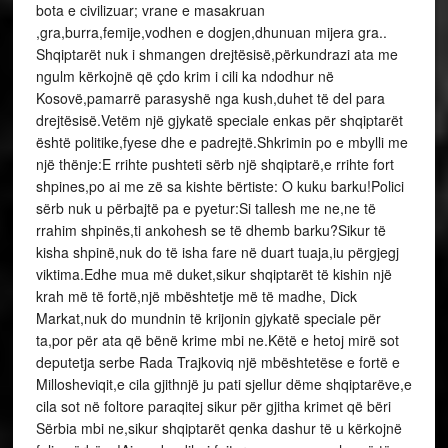
bota e civilizuar; vrane e masakruan
,gra,burra,femije,vodhen e dogjen,dhunuan mijera gra..
Shqiptarët nuk i shmangen drejtësisë,përkundrazi ata me
ngulm kërkojnë që çdo krim i cili ka ndodhur në
Kosovë,pamarrë parasyshë nga kush,duhet të del para
drejtësisë.Vetëm një gjykatë speciale enkas për shqiptarët
është politike,fyese dhe e padrejtë.Shkrimin po e mbylli me
një thënje:E rrihte pushteti sërb një shqiptarë,e rrihte fort
shpines,po ai me zë sa kishte bërtiste: O kuku barku!Polici
sërb nuk u përbajtë pa e pyetur:Si tallesh me ne,ne të
rrahim shpinës,ti ankohesh se të dhemb barku?Sikur të
kisha shpinë,nuk do të isha fare në duart tuaja,iu përgjegj
viktima.Edhe mua më duket,sikur shqiptarët të kishin një
krah më të fortë,një mbështetje më të madhe, Dick
Markat,nuk do mundnin të krijonin gjykatë speciale për
ta,por për ata që bënë krime mbi ne.Këtë e hetoj mirë sot
deputetja serbe Rada Trajkoviq një mbështetëse e fortë e
Millosheviqit,e cila gjithnjë ju pati sjellur dëme shqiptarëve,e
cila sot në foltore paraqitej sikur për gjitha krimet që bëri
Sërbia mbi ne,sikur shqiptarët qenka dashur të u kërkojnë