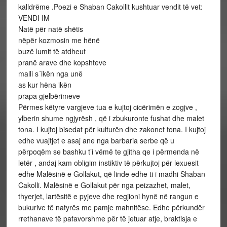
kalldrëme .Poezi e Shaban Cakollit kushtuar vendit të vet:
VENDI IM
Natë për natë shëtis
nëpër kozmosin me hënë
buzë lumit të atdheut
pranë arave dhe kopshteve
malli s´ikën nga unë
as kur hëna ikën
prapa gjelbërimeve
Përmes këtyre vargjeve tua e kujtoj cicërimën e zogjve ,
ylberin shume ngjyrësh , që i zbukuronte fushat dhe malet
tona. I kujtoj bisedat për kulturën dhe zakonet tona. I kujtoj
edhe vuajtjet e asaj ane nga barbaria serbe që u
përpoqëm se bashku t’i vëmë te gjitha qe i përmenda në
letër , andaj kam obligim instiktiv të përkujtoj për lexuesit
edhe Malësinë e Gollakut, që linde edhe ti i madhi Shaban
Cakolli. Malësinë e Gollakut për nga peizazhet, malet,
thyerjet, lartësitë e pyjeve dhe regjioni hynë në rangun e
bukurive të natyrës me pamje mahnitëse. Edhe përkundër
rrethanave të pafavorshme për të jetuar atje, braktisja e