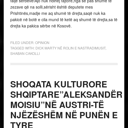
falje sërbëve!Ajo nuk ndihej fajtore,nga se pas shumë të
zezave që na solli,sërisht është deputete mes
Prishtinës,madje me aq shumë të drejta,saqë nuk ka
pakicë në botë e cila mund të ketë aq shumë të drejta,sa të
drejta ka pakica sërbe në Kosovë.
FILED UNDER:
OPINION
TAGGED WITH:
DICK MARTY NË ROLIN E NASTRADIMUSIT
,
SHABAN CAKOLLI
SHOQATA KULTURORE
SHQIPTARE”ALEKSANDËR
MOISIU”NË AUSTRI-TË
NJËZËSHËM NË PUNËN E
TYRE