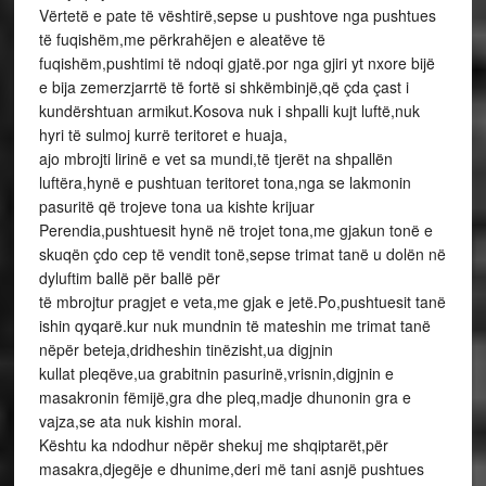
Vërtetë e pate të vështirë,sepse u pushtove nga pushtues
të fuqishëm,me përkrahëjen e aleatëve të
fuqishëm,pushtimi të ndoqi gjatë.por nga gjiri yt nxore bijë
e bija zemerzjarrtë të fortë si shkëmbinjë,që çda çast i
kundërshtuan armikut.Kosova nuk i shpalli kujt luftë,nuk
hyri të sulmoj kurrë teritoret e huaja,
ajo mbrojti lirinë e vet sa mundi,të tjerët na shpallën
luftëra,hynë e pushtuan teritoret tona,nga se lakmonin
pasuritë që trojeve tona ua kishte krijuar
Perendia,pushtuesit hynë në trojet tona,me gjakun tonë e
skuqën çdo cep të vendit tonë,sepse trimat tanë u dolën në
dyluftim ballë për ballë për
të mbrojtur pragjet e veta,me gjak e jetë.Po,pushtuesit tanë
ishin qyqarë.kur nuk mundnin të mateshin me trimat tanë
nëpër beteja,dridheshin tinëzisht,ua digjnin
kullat pleqëve,ua grabitnin pasurinë,vrisnin,digjnin e
masakronin fëmijë,gra dhe pleq,madje dhunonin gra e
vajza,se ata nuk kishin moral.
Kështu ka ndodhur nëpër shekuj me shqiptarët,për
masakra,djegëje e dhunime,deri më tani asnjë pushtues