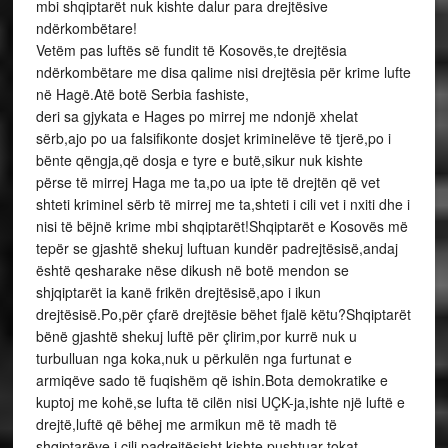
mbi shqiptarët nuk kishte dalur para drejtësive
ndërkombëtare!
Vetëm pas luftës së fundit të Kosovës,te drejtësia
ndërkombëtare me disa qalime nisi drejtësia për krime lufte
në Hagë.Atë botë Serbia fashiste,
deri sa gjykata e Hages po mirrej me ndonjë xhelat
sërb,ajo po ua falsifikonte dosjet kriminelëve të tjerë,po i
bënte qëngja,që dosja e tyre e butë,sikur nuk kishte
përse të mirrej Haga me ta,po ua ipte të drejtën që vet
shteti kriminel sërb të mirrej me ta,shteti i cili vet i nxiti dhe i
nisi të bëjnë krime mbi shqiptarët!Shqiptarët e Kosovës më
tepër se gjashtë shekuj luftuan kundër padrejtësisë,andaj
është qesharake nëse dikush në botë mendon se
shjqiptarët ia kanë frikën drejtësisë,apo i ikun
drejtësisë.Po,për çfarë drejtësie bëhet fjalë këtu?Shqiptarët
bënë gjashtë shekuj luftë për çlirim,por kurrë nuk u
turbulluan nga koka,nuk u përkulën nga furtunat e
armiqëve sado të fuqishëm që ishin.Bota demokratike e
kuptoj me kohë,se lufta të cilën nisi UÇK-ja,ishte një luftë e
drejtë,luftë që bëhej me armikun më të madh të
shqiptarëve,i cili padrejtësisht kishte pushtuar tokat