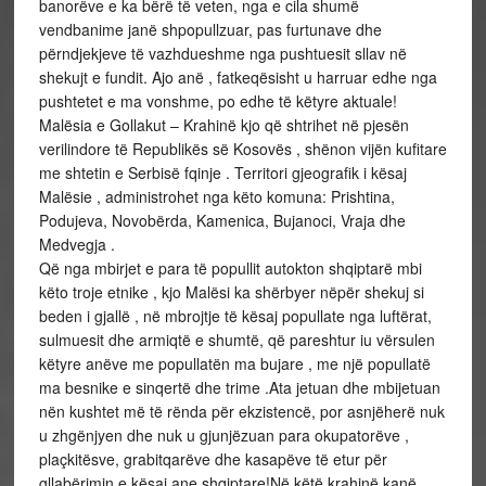
banorëve e ka bërë të veten, nga e cila shumë
vendbanime janë shpopullzuar, pas furtunave dhe
përndjekjeve të vazhdueshme nga pushtuesit sllav në
shekujt e fundit. Ajo anë , fatkeqësisht u harruar edhe nga
pushtetet e ma vonshme, po edhe të këtyre aktuale!
Malësia e Gollakut – Krahinë kjo që shtrihet në pjesën
verilindore të Republikës së Kosovës , shënon vijën kufitare
me shtetin e Serbisë fqinje . Territori gjeografik i kësaj
Malësie , administrohet nga këto komuna: Prishtina,
Podujeva, Novobërda, Kamenica, Bujanoci, Vraja dhe
Medvegja .
Që nga mbirjet e para të popullit autokton shqiptarë mbi
këto troje etnike , kjo Malësi ka shërbyer nëpër shekuj si
beden i gjallë , në mbrojtje të kësaj popullate nga luftërat,
sulmuesit dhe armiqtë e shumtë, që pareshtur iu vërsulen
këtyre anëve me popullatën ma bujare , me një popullatë
ma besnike e sinqertë dhe trime .Ata jetuan dhe mbijetuan
nën kushtet më të rënda për ekzistencë, por asnjëherë nuk
u zhgënjyen dhe nuk u gjunjëzuan para okupatorëve ,
plaçkitësve, grabitqarëve dhe kasapëve të etur për
gllabërimin e kësaj ane shqiptare!Në këtë krahinë kanë