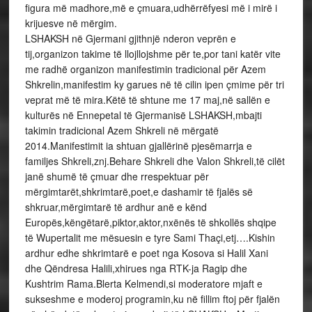
figura më madhore,më e çmuara,udhërrëfyesi më i mirë i
krijuesve në mërgim.
LSHAKSH në Gjermani gjithnjë nderon veprën e
tij,organizon takime të llojllojshme për te,por tani katër vite
me radhë organizon manifestimin tradicional për Azem
Shkrelin,manifestim ky garues në të cilin ipen çmime për tri
veprat më të mira.Këtë të shtune me 17 maj,në sallën e
kulturës në Ennepetal të Gjermanisë LSHAKSH,mbajti
takimin tradicional Azem Shkreli në mërgatë
2014.Manifestimit ia shtuan gjallërinë pjesëmarrja e
familjes Shkreli,znj.Behare Shkreli dhe Valon Shkreli,të cilët
janë shumë të çmuar dhe rrespektuar për
mërgimtarët,shkrimtarë,poet,e dashamir të fjalës së
shkruar,mërgimtarë të ardhur anë e kënd
Europës,këngëtarë,piktor,aktor,nxënës të shkollës shqipe
të Wupertalit me mësuesin e tyre Sami Thaçi,etj….Kishin
ardhur edhe shkrimtarë e poet nga Kosova si Halil Xani
dhe Qëndresa Halili,xhirues nga RTK-ja Ragip dhe
Kushtrim Rama.Blerta Kelmendi,si moderatore mjaft e
sukseshme e moderoj programin,ku në fillim ftoj për fjalën