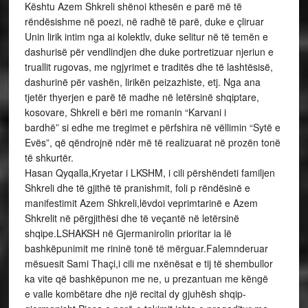
Kështu Azem Shkreli shënoi kthesën e parë më të
rëndësishme në poezi, në radhë të parë, duke e çliruar
Unin lirik intim nga ai kolektlv, duke selitur në të temën e
dashurisë për vendlindjen dhe duke portretizuar njeriun e
truallit rugovas, me ngjyrimet e traditës dhe të lashtësisë,
dashurinë për vashën, lirikën peizazhiste, etj. Nga ana
tjetër thyerjen e parë të madhe në letërsinë shqiptare,
kosovare, Shkreli e bëri me romanin “Karvani i
bardhë” si edhe me tregimet e përfshira në vëllimin “Sytë e
Evës”, që qëndrojnë ndër më të realizuarat në prozën tonë
të shkurtër.
Hasan Qyqalla,Kryetar i LKSHM, i cili përshëndeti familjen
Shkreli dhe të gjithë të pranishmit, foli p rëndësinë e
manifestimit Azem Shkreli,lëvdoi veprimtarinë e Azem
Shkrelit në përgjithësi dhe të veçantë në letërsinë
shqipe.LSHAKSH në Gjermanirolin prioritar ia lë
bashkëpunimit me rininë tonë të mërguar.Falemnderuar
mësuesit Sami Thaçi,i cili me nxënësat e tij të shembullor
ka vite që bashkëpunon me ne, u prezantuan me këngë
e valle kombëtare dhe një recital dy gjuhësh shqip-