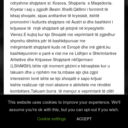
ndryshme shqiptare si: Kosova, Shqiperia e Maqedonia.
Kryetar i saj u zgjodh Besim Xhelili.Qëllimi i formimit të
kësaj shoqate, sipas anëtarëve të kryesisë, është
promovimi i kulturës shqiptare në Austri si dhe bashkimi i
krijuesve të rinjë shqiptarë që jetojnë në kryeqytetin
Vienez.E kujtoj kur kjo Shoqatë me veprimtarë të zgjedhur
shprehu dëshira për të bashkëpunuar me
mërgimtarët shqiptarë kudo në Evropë dhe më gjërë,ku
bashkëpunimin e parë e nisi me ne Lidhjen e Shkrimtarëve
Artistëve dhe Krijuesve Shqiptarë nëGjermani
(LSHAKSH).Ishte një moment gëzimi e kënaqësie kur u
takuam dhe u njohëm me ta,mbase ajo çka zgjoi
interesimin tonë ishte se kjo shoqatë e sapo krijuar
kishte realizuar një mori aksione e aktivitete me rëndësi
kombëtare.Takuam burra të mençur e veprimtarë të cilët
për punën e tyre i njihnim si emra, por nuk i kishim njohur
This website uses cookies to improve your experience. We'll
për së afërmi si:Hazir Mehmetin një mësues i shkollës
assume you're ok with this, but you can opt-out if you wish.
shqipe në Austri,gazetar i cili na njihte në faqet e shtypit
rregullisht rreth aktiviteteve të mërgimtarëve tanë në
Cookie settings
ACCEPT
austri,Anton Markun,një njeri i ngrohët,intelektual e