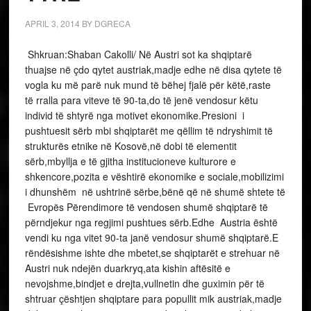
APRIL 3, 2014
BY
DGRECA
Shkruan:Shaban Cakolli/
Në Austri sot ka shqiptarë
thuajse në çdo qytet austriak,madje edhe në disa qytete të
vogla ku më parë nuk mund të bëhej fjalë për këtë,raste
të rralla para viteve të 90-ta,do të jenë vendosur këtu
individ të shtyrë nga motivet ekonomike.Presioni i
pushtuesit sërb mbi shqiptarët me qëllim të ndryshimit të
strukturës etnike në Kosovë,në dobi të elementit
sërb,mbyllja e të gjitha institucioneve kulturore e
shkencore,pozita e vështirë ekonomike e sociale,mobilizimi
i dhunshëm në ushtrinë sërbe,bënë që në shumë shtete të
Evropës Përendimore të vendosen shumë shqiptarë të
përndjekur nga regjimi pushtues sërb.Edhe Austria është
vendi ku nga vitet 90-ta janë vendosur shumë shqiptarë.E
rëndësishme ishte dhe mbetet,se shqiptarët e strehuar në
Austri nuk ndejën duarkryq,ata kishin aftësitë e
nevojshme,bindjet e drejta,vullnetin dhe guximin për të
shtruar çështjen shqiptare para popullit mik austriak,madje