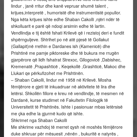
lindur , janë rritur dhe kanë vepruar shumë talent ,
krijues,interpretë , humoristë dhe instrumentistë popullor.
Nga këta krijues ishte edhe Shaban Cakolli ,njëri ndër të
shkolluarit e parë që ndoqi arsimin edhe të lartin.
Vendlindja e tij është fshati Krilevë që i rezistoj deri e fundit
shpërnguljeve. Shtrihet po në atë pjesë të Gollakut
(Gallapit)në rrethin e Dardanes ish (Kamenicë) dhe
Prishtinë me pamje piktoreske dhe të bukura me rrugën
gjarpërore që lidh fshatrat Strexoc, Gllogovicë ,Dabishec,
Kremenatë ,Prapashticë , Keqekollë ,Grashticë, Makoc dhe
Llukari qe përkufizohet me Prishtinën.
– Shaban Cakolli, lindur më 1958 në Krilevë. Mosha
fëmijërore e gjeti të inkuadruar në aktivitete të lira dhe
letërsi. Shkollën fillore e kreu në vendlindje, të mesmen në
Dardanë, kurse studimet në Fakultetin Filologjik të
Universitetit të Prishtinës. Ishte i pasionuar mbas letërsisë
me çka edhe la gjurmë kudo që ishte.
Shkrimet nga Shaban Cakolli
Me shkrime vazhdoj të merret qysh në moshës fëmijërore
duke shkruar për mësuesit ,nënën , bukuritë e natyrës ,