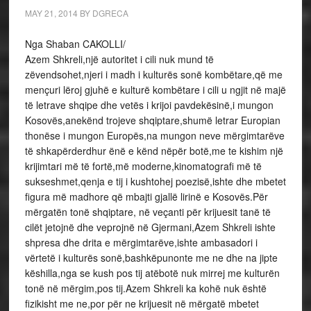
MAY 21, 2014
BY
DGRECA
Nga Shaban CAKOLLI/
Azem Shkreli,një autoritet i cili nuk mund të
zëvendsohet,njeri i madh i kulturës sonë kombëtare,që me
mençuri lëroj gjuhë e kulturë kombëtare i cili u ngjit në majë
të letrave shqipe dhe vetës i krijoi pavdekësinë,i mungon
Kosovës,anekënd trojeve shqiptare,shumë letrar Europian
thonëse i mungon Europës,na mungon neve mërgimtarëve
të shkapërderdhur ënë e kënd nëpër botë,me te kishim një
krijimtari më të fortë,më moderne,kinomatografi më të
sukseshmet,qenja e tij i kushtohej poezisë,ishte dhe mbetet
figura më madhore që mbajti gjallë lirinë e Kosovës.Për
mërgatën tonë shqiptare, në veçanti për krijuesit tanë të
cilët jetojnë dhe veprojnë në Gjermani,Azem Shkreli ishte
shpresa dhe drita e mërgimtarëve,ishte ambasadori i
vërtetë i kulturës sonë,bashkëpunonte me ne dhe na jipte
këshilla,nga se kush pos tij atëbotë nuk mirrej me kulturën
tonë në mërgim,pos tij.Azem Shkreli ka kohë nuk është
fizikisht me ne,por për ne krijuesit në mërgatë mbetet