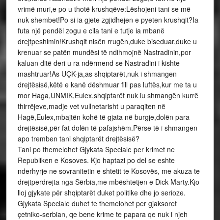
vrimë muri,e po u thotë krushqëve:Lëshojeni tani se më
nuk shembet!Po si ia gjete zgjidhejen e pyeten krushqit?Ia
futa një pendël zogu e cila tani e tutje ia mbanë
drejtpeshimin!Krushqit nisën rrugën,duke biseduar,duke u
krenuar se patën mundësi të ndihmojnë Nastradinin,por
kaluan ditë deri u ra ndërmend se Nastradini i kishte
mashtruar!As UÇK-ja,as shqiptarët,nuk i shmangen
drejtësisë,këtë e kanë dëshmuar fill pas luftës,kur me ta u
mor Haga,UNMIK,Eulex,shqiptarët nuk iu shmangën kurrë
thirrëjeve,madje vet vullnetarisht u paraqiten në
Hagë,Eulex,mbajtën kohë të gjata në burgje,dolën para
drejtësisë,për fat dolën të pafajshëm.Përse të i shmangen
apo tremben tani shqiptarët drejtësisë?
Tani po themelohet Gjykata Speciale per krimet ne
Republiken e Kosoves. Kjo haptazi po del se eshte
nderhyrje ne sovranitetin e shtetit te Kosovës, me akuza te
drejtperdrejta nga Sërbia,me mbështetjen e Dick Marty.Kjo
lloj gjykate për shqiptarët duket politike dhe jo serioze.
Gjykata Speciale duhet te themelohet per gjaksoret
çetniko-serbian, qe bene krime te papara qe nuk i njeh