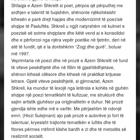
Shfaqja e Azem Shkrelit si poet, përpos që përputhej me
ardhjen e talentit të fuqishëm, shënonte njëkohësisht
kthesën e parë drejt hapjes dhe modernizimit të poezísë
shqipe të Pasluftës. Shkreli u ngjít natyrshëm në kulmet e
poezisë së sotme shqiptare dhe këtë vend ai e konsolidoi
dhe e përforcoi nga njëra vepër poetike në tjetrën, deri në
atë të fundit, që e la dorëshkrim “Zogj dhe gurë”, botuar
më 1997.
Veprimtaria në poezi dhe në prozë e Azem Shkrelit në fund
të viteve pesëdhjetë dhe në fillim të gjashtëdhjetave,
shënon kthesë cilësore dhe kthesë në praktikat krijuese
letrare. Gjatë viteve pesëdhjetë, si gjimnazist, Azem
Shkreli, ka mundur të lexojë nga letërsia e kohës në gjuhën
shqipe një poezi tematikisht të kufizuar, me strukturë dhe
sajim artistik gjuhësor pa origjinalitetin e duhur. Në prozë
gjendja ishte edhe më e varfër. Me përjashtim të ndonjë
emri, (Hivzi Sulejmani) ajo pak prozë e autorëve jo fort të
talentuar, kryesisht trajtonte tematikën e luftës dhe të
fitores përmes rrëfimit klishe bardh e zi dhe të metodës së
realizmit socialit.