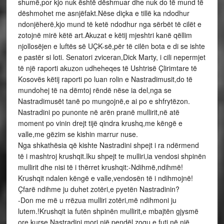
shumë,por kjo nuk është dëshmuar dhe nuk do të mund të
dëshmohet me asnjëfakt.Nëse diçka e tillë ka ndodhur
ndonjëherë,kjo mund të ketë ndodhur nga sërbët të cilët e
zotojnë mirë këtë art.Akuzat e këtij mjeshtri kanë qëllim
njollosëjen e luftës së UÇK-së,për të cilën bota e di se ishte
e pastër si loti. Senatori zviceran,Dick Marty, i cili nepermjet
të një raporti akuzon udheheqes të Ushtrisë Çlirimtare të
Kosovës këtij raporti po luan rolin e Nastradimusit,do të
mundohej të na dëmtoj rëndë nëse ia del,nga se
Nastradimusët tanë po mungojnë,e ai po e shfrytëzon.
Nastradini po punonte në arën pranë mullirit,në atë
moment po vinin drejt tijë qindra krushq,me këngë e
valle,me gëzim se kishin marrur nuse.
Nga shkathësia që kishte Nastradini shpejt i ra ndërmend
të i mashtroj krushqit.Iku shpejt te mulliri,ia vendosi shpinën
mullirit dhe nisi të i thërret krushqit:-Ndihmë,ndihmë!
Krushqit ndalen këngë e valle,vendosën të i ndihmojnë!
Çfarë ndihme ju duhet zotëri,e pyetën Nastradinin?
-Don me më u rrëzua mulliri zotëri,më ndihmoni ju
lutem.!Krushqit ia futën shpinën mullirit,e mbajtën gjysmë
ore,kurse Nastradini mori një pendël zogu,e futi në një