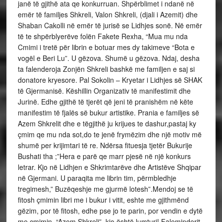
janë të gjithë ata qe konkurruan. Shpërblimet i ndanë në
emër të familjes Shkreli, Valon Shkreli, (djali i Azemit) dhe
Shaban Cakolli në emër të jurisë se Lidhjes sonë. Në emër
të te shpërblyerëve folën Fakete Rexha, “Mua mu nda
Cmimi i tretë për librin e botuar mes dy takimeve “Bota e
vogël e Beri Lu”. U gëzova. Shumë u gëzova. Ndaj, desha
ta falenderoja Zonjën Shkreli bashkë me familjen e saj si
donatore kryesore. Pal Sokolin – Kryetar i Lidhjes së SHAK
të Gjermanisë. Këshillin Organizativ të manifestimit dhe
Jurinë. Edhe gjithë të tjerët që jeni të pranishëm në këte
manifestim të fjalës së bukur artistike. Prania e familjes së
Azem Shkrelit dhe e tëgjithë ju krijues te dashur,pastaj ky
çmim qe mu nda sot,do te jenë frymëzim dhe një motiv më
shumë per krijimtari të re. Ndërsa fituesja tjetër Bukurije
Bushati tha ;”Hera e parë qe marr pjesë në një konkurs
letrar. Kjo në Lidhjen e Shkrimtarëve dhe Artistëve Shqipar
në Gjermani. U paraqita me librin tim, përmbledhje
tregimesh,” Buzëqeshje me gjurmë lotesh”.Mendoj se të
fitosh çmimin libri me i bukur i vitit, eshte me gjithmënd
gëzim, por të fitosh, edhe pse jo te parin, por vendin e dytë
me cmimin, “Azem Shkreli”, kjo është lumturi! Faleminderit,