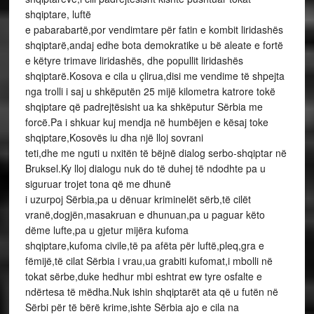
shqiptare, luftë
e pabarabartë,por vendimtare për fatin e kombit liridashës
shqiptarë,andaj edhe bota demokratike u bë aleate e fortë
e këtyre trimave liridashës, dhe popullit liridashës
shqiptarë.Kosova e cila u çlirua,disi me vendime të shpejta
nga trolli i saj u shkëputën 25 mijë kilometra katrore tokë
shqiptare që padrejtësisht ua ka shkëputur Sërbia me
forcë.Pa i shkuar kuj mendja në humbëjen e kësaj toke
shqiptare,Kosovës iu dha një lloj sovrani
teti,dhe me nguti u nxitën të bëjnë dialog serbo-shqiptar në
Bruksel.Ky lloj dialogu nuk do të duhej të ndodhte pa u
siguruar trojet tona që me dhunë
i uzurpoj Sërbia,pa u dënuar kriminelët sërb,të cilët
vranë,dogjën,masakruan e dhunuan,pa u paguar këto
dëme lufte,pa u gjetur mijëra kufoma
shqiptare,kufoma civile,të pa afëta për luftë,pleq,gra e
fëmijë,të cilat Sërbia i vrau,ua grabiti kufomat,i mbolli në
tokat sërbe,duke hedhur mbi eshtrat ew tyre osfalte e
ndërtesa të mëdha.Nuk ishin shqiptarët ata që u futën në
Sërbi për të bërë krime,ishte Sërbia ajo e cila na