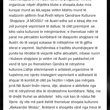
organizuar nëpër dhjetëra klube e shoqata,duke mos
kursyar mund as lek,sepse vetëm kështu mund të
realizonin qëllimin final.Rreth këtyre Qendrave Kulturore
Shqiptare „A MOISIU“ në Austri edhe sot e kësaj dite me
zell punojnë veprimtarë të dalluar, të cilët premtojnë se
këto vatra kulturore te mërgimtarëve, e themeluar ndër të
parat me përcaktim kombëtarë në diasporën shqiptare në
Austri, do të vargoj suksese të mëtejshme në të gjitha
sferat e veprimit. Vazhdimësia e traditës shumëvjeçare të
punës ka rëndësi të veçantë edhe aktualisht, mbase numri
i klubeve shqiptare jo vetëm në Austri po pakësohet,në
vend të tyre po themelohen Qendra të ndryshme
kulturore,Lidhje shkrimtaresh e artistesh,organizime të
fuqishme,me njerëz intelegjent veprimtarë e atdhetarë të
shquar të kombit,të cilët pa hezitim i ndjek pas mërgata
jonë.Në Austri lindin nisma, dije, aksione e aktivitete nga
më të ndryshmet dhe të rëndësishme kombëtare. Ndaj, me
të drejtë thuhet se aktivitetet këtu nuk kan të ndalur.Në
Vjene dy vite më parë është themeluar shoqata kulturore
„Aleksander Moisiu“. Anëtaret e shoqatës vijnë nga treva të