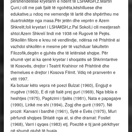
përshëndetëse kryetarin e nderit të LSHAKSH,z.Martin
Çuni,i cili me pak fjalë të ngohëta,këshilluese dhe
edukative,u ndoq me vemendje të lartë dhe shpërtheu me
duartrokitëje nga masa.Për jetën dhe veprën e Azem
Shkrelit,foli kryetari i LSHAKSH,z.Pal Sokoli,i cili mestjerash
shtoi:Azem Shkrelí lindi më 1938 në Rugovë të Pejës.
Shkollën fillore e kreu në vendlindje, ndërsa në Prishtinë ai
vazhdoi shkollën e mesme për të vazhduar fakultetin
Filozofik,degën e gjuhës dhe të letërsisë shqipe. Për
shumë vjet ai ka qenë kryetar i shoqatës së Shkrimtarëve
të Kosovës, drejtor i Teatrit Krahinor në Prishtinë dhe
themelues e drejtor i Kosova Filmit. Vdiq në pranverën e
vitit 1997.
Ka botuar këto vepra në poezi Bulzat (1960), Engjujt e
rrugëve (1963), E di një fialë prej guri (1969), Nga bibla e
heshtjes (1975), Pagëzimi i fjalës (1981), Nata e papagajve
(1990), Lirikë me shi (1994), Zogj dhe gurë (1997). Në
prozë: Karvani i bardhë (1961), Sytë e Evës (1975), Muri
përfundi shqipes Shtatë nga at, si dhe dramat: Fosilet
(1968), Varri i qyqes (1983) etj. Poezitë e tij janë përkthyer
në shumë gjuhë të huaja.