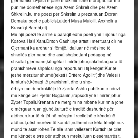
gjermanisht.Pjesa e parë e takimit ishte e pregaditur me
punime domethënëse nga Azem Shkreli dhe për Azem
Shkrelin,ku me poezi për Shkrelin u prezantuan:Dibran
Demaku,poet e publicist,aktori Musa Mulolli, Anxhelina
Krasniqi-Bardhi,etj.
Me një poezi të arrirë u paraqit edhe poeti ynë i njohur nga
Kosova Halil Xani.Driton Gashi,një artist i merituar,i cili në
Gjermani ka ardhur si fëmijë,i dalluar në mësime të
shkollës gjermane dhe asaj shqipe,tani pedagog në
shkollat gjermane,këngëtar i mirënjohur,shkrimtar,para të
pranishmëve shpalosi nga reportuari i tij këngët:Kur të
jeshë mërzitur shumë(teksti i Dritëro Agollit”)dhe Valësi i
lumturisë,kënaqi të pranishmit dhe u shp-
ërblya me duartrokitëje të zjarrta.Ashtu publikun e ndezi
me këngë për Pjetër Bogdanin,rrapsodi ynë i mirënjohur
Zyber Topalli.Krenaria në mërgim na mbanë kur rinia jonë
e mërguar ruan gjuhë,kulturë e traditë,dashurinë për
atdheun,kur të rinjët në mërgim i recitojnë e këndojnë
atdheut,dëshmorëve të kombit,ndihemi se këta fëmijë nuk
mund të asimilohen.Të tillë ishin vëllezërit Kurtishi,të cilët
me këngët e tyre për atdheun mrekulluan pjesëmarrësit.