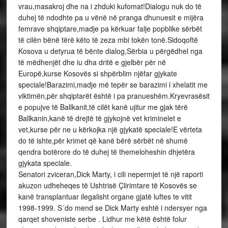
vrau,masakroj dhe na i zhduki kufomat!Dialogu nuk do të
duhej të ndodhte pa u vënë në pranga dhunuesit e mijëra
femrave shqiptare,madje pa kërkuar falje popblike sërbët
të cilën bënë tërë këto të zeza mbi tokën tonë.Sidoqoftë
Kosova u detyrua të bënte dialog,Sërbia u përgëdhel nga
të mëdhenjët dhe iu dha dritë e gjelbër për në
Europë,kurse Kosovës si shpërblim njëfar gjykate
speciale!Barazimi,madje më tepër se barazimi i xhelatit me
viktimën,për shqiptarët është i pa pranueshëm.Kryevrasësit
e popujve të Ballkanit,të cilët kanë ujitur me gjak tërë
Ballkanin,kanë të drejtë të gjykojnë vet kriminelet e
vet,kurse për ne u kërkojka një gjykatë speciale!E vërteta
do të ishte,për krimet që kanë bërë sërbët në shumë
qendra botërore do të duhej të themeloheshin dhjetëra
gjykata speciale.
Senatori zviceran,Dick Marty, i cili nepermjet të një raporti
akuzon udheheqes të Ushtrisë Çlirimtare të Kosovës se
kanë transplantuar ilegalisht organe gjatë luftes te vitit
1998-1999. S´do mend se Dick Marty eshtë i ndersyer nga
qarqet shoveniste serbe . Lidhur me këtë është folur