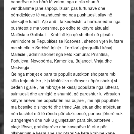
banorëve e ka bërë të veten, nga e cila shumë
vendbanime janë shpopullzuar, pas furtunave dhe
përndjekjeve të vazhdueshme nga pushtuesit sllav në
shekujt e fundit. Ajo anë , fatkeqësisht u harruar edhe nga
pushtetet e ma vonshme, po edhe të këtyre aktuale!
Malësia e Gollakut – Krahinë kjo që shtrihet në pjesën
verilindore të Republikës së Kosovës , shënon vijën kufitare
me shtetin e Serbisë fqinje . Territori gjeografik i kësaj
Malësie , administrohet nga këto komuna: Prishtina,
Podujeva, Novobërda, Kamenica, Bujanoci, Vraja dhe
Medvegja .
Që nga mbirjet e para të popullit autokton shqiptarë mbi
këto troje etnike , kjo Malësi ka shërbyer nëpër shekuj si
beden i gjallë , në mbrojtje të kësaj popullate nga luftërat,
sulmuesit dhe armiqtë e shumtë, që pareshtur iu vërsulen
këtyre anëve me popullatën ma bujare , me një popullatë
ma besnike e sinqertë dhe trime .Ata jetuan dhe mbijetuan
nën kushtet më të rënda për ekzistencë, por asnjëherë nuk
u zhgënjyen dhe nuk u gjunjëzuan para okupatorëve ,
plaçkitësve, grabitqarëve dhe kasapëve të etur për
gllabërimin e kësaj ane shqiptare!Në këtë krahinë kanë