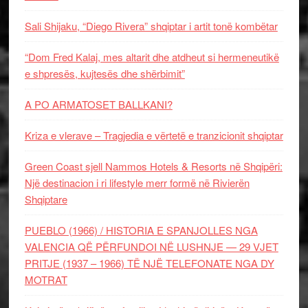
Sali Shijaku, “Diego Rivera” shqiptar i artit tonë kombëtar
“Dom Fred Kalaj, mes altarit dhe atdheut si hermeneutikë
e shpresës, kujtesës dhe shërbimit”
A PO ARMATOSET BALLKANI?
Kriza e vlerave – Tragjedia e vërtetë e tranzicionit shqiptar
Green Coast sjell Nammos Hotels & Resorts në Shqipëri:
Një destinacion i ri lifestyle merr formë në Rivierën
Shqiptare
PUEBLO (1966) / HISTORIA E SPANJOLLES NGA
VALENCIA QË PËRFUNDOI NË LUSHNJE — 29 VJET
PRITJE (1937 – 1966) TË NJË TELEFONATE NGA DY
MOTRAT