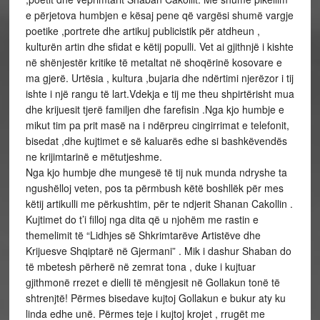
e përjetova humbjen e kësaj pene që vargësi shumë vargje
poetike ,portrete dhe artikuj publicistik për atdheun ,
kulturën artin dhe sfidat e këtij populli. Vet ai gjithnjë i kishte
në shënjestër kritike të metaltat në shoqërinë kosovare e
ma gjerë. Urtësia , kultura ,bujaria dhe ndërtimi njerëzor i tij
ishte i një rangu të lart.Vdekja e tij me theu shpirtërisht mua
dhe krijuesit tjerë familjen dhe farefisin .Nga kjo humbje e
mikut tim pa prit masë na i ndërpreu cingirrimat e telefonit,
bisedat ,dhe kujtimet e së kaluarës edhe si bashkëvendës
ne krijimtarinë e mëtutjeshme.
Nga kjo humbje dhe mungesë të tij nuk munda ndryshe ta
ngushëlloj veten, pos ta përmbush këtë boshllëk për mes
këtij artikulli me përkushtim, për te ndjerit Shanan Cakollin .
Kujtimet do t’i filloj nga dita që u njohëm me rastin e
themelimit të “Lidhjes së Shkrimtarëve Artistëve dhe
Krijuesve Shqiptarë në Gjermani” . Mik i dashur Shaban do
të mbetesh përherë në zemrat tona , duke i kujtuar
gjithmonë rrezet e dielli të mëngjesit në Gollakun tonë të
shtrenjtë! Përmes bisedave kujtoj Gollakun e bukur aty ku
linda edhe unë. Përmes teje i kujtoj krojet , rrugët me