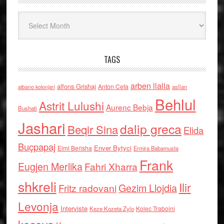
Arkiv
TAGS
arben llalla
alfons Grishaj
Anton Cefa
asllan
albano kolonjari
Behlul
Astrit Lulushi
Aurenc Bebja
Bushati
Jashari
dalip greca
Beqir Sina
Elida
Buçpapaj
Enver Bytyci
Elmi Berisha
Ermira Babamusta
Frank
Eugjen Merlika
Fahri Xharra
shkreli
Ilir
Gezim Llojdia
Fritz radovani
Levonja
Interviste
Kolec Traboini
Keze Kozeta Zylo