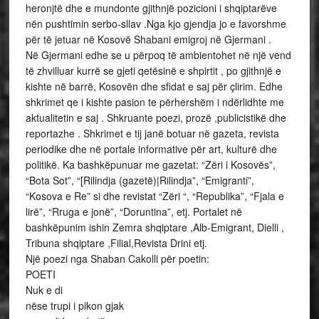
heronjtë dhe e mundonte gjithnjë pozicioni i shqiptarëve
nën pushtimin serbo-sllav .Nga kjo gjendja jo e favorshme
për të jetuar në Kosovë Shabani emigroj në Gjermani .
Në Gjermani edhe se u përpoq të ambientohet në një vend
të zhvilluar kurrë se gjeti qetësinë e shpirtit , po gjithnjë e
kishte në barrë, Kosovën dhe sfidat e saj për çlirim. Edhe
shkrimet qe i kishte pasion te përhershëm i ndërlidhte me
aktualitetin e saj . Shkruante poezi, prozë ,publicistikë dhe
reportazhe . Shkrimet e tij janë botuar në gazeta, revista
periodike dhe në portale informative për art, kulturë dhe
politikë. Ka bashkëpunuar me gazetat: “Zëri i Kosovës”,
“Bota Sot”, “[Rilindja (gazetë)|Rilindja”, “Emigranti”,
“Kosova e Re” si dhe revistat “Zëri “, “Republika”, “Fjala e
lirë”, “Rruga e jonë”, “Doruntina”, etj. Portalet në
bashkëpunim ishin Zemra shqiptare ,Alb-Emigrant, Dielli ,
Tribuna shqiptare ,Filial,Revista Drini etj.
Një poezi nga Shaban Cakolli për poetin:
POETI
Nuk e di
nëse trupi i pikon gjak