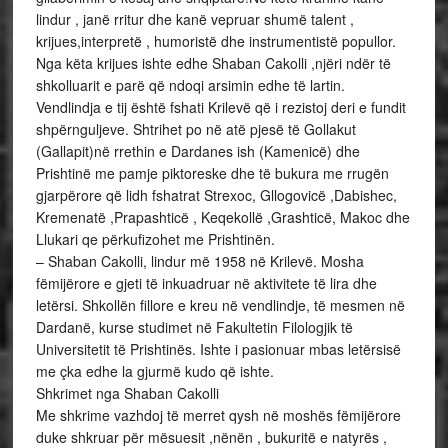
lindur , janë rritur dhe kanë vepruar shumë talent ,
krijues,interpretë , humoristë dhe instrumentistë popullor.
Nga këta krijues ishte edhe Shaban Cakolli ,njëri ndër të
shkolluarit e parë që ndoqi arsimin edhe të lartin.
Vendlindja e tij është fshati Krilevë që i rezistoj deri e fundit
shpërnguljeve. Shtrihet po në atë pjesë të Gollakut
(Gallapit)në rrethin e Dardanes ish (Kamenicë) dhe
Prishtinë me pamje piktoreske dhe të bukura me rrugën
gjarpërore që lidh fshatrat Strexoc, Gllogovicë ,Dabishec,
Kremenatë ,Prapashticë , Keqekollë ,Grashticë, Makoc dhe
Llukari qe përkufizohet me Prishtinën.
– Shaban Cakolli, lindur më 1958 në Krilevë. Mosha
fëmijërore e gjeti të inkuadruar në aktivitete të lira dhe
letërsi. Shkollën fillore e kreu në vendlindje, të mesmen në
Dardanë, kurse studimet në Fakultetin Filologjik të
Universitetit të Prishtinës. Ishte i pasionuar mbas letërsisë
me çka edhe la gjurmë kudo që ishte.
Shkrimet nga Shaban Cakolli
Me shkrime vazhdoj të merret qysh në moshës fëmijërore
duke shkruar për mësuesit ,nënën , bukuritë e natyrës ,