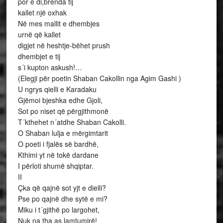
por e di,brenda tij
kallet një oxhak
Në mes mallit e dhembjes
urnë që kallet
digjet në heshtje-bëhet prush
dhembjet e tij
s´i kupton askush!…
(Elegji për poetin Shaban Cakollin nga Agim Gashi )
U ngrys qielli e Karadaku
Gjëmoi bjeshka edhe Gjoli,
Sot po niset që përgjithmonë
T´kthehet n´atdhe Shaban Cakolli.
O Shaban lulja e mërgimtarit
O poeti i fjalës së bardhë,
Kthimi yt në tokë dardane
I përloti shumë shqiptar.
II
Çka që qajnë sot yjt e dielli?
Pse po qajnë dhe sytë e mi?
Miku i t´gjithë po largohet,
Nuk na tha as lamtumirë!