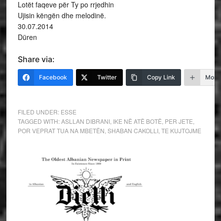
Lotët faqeve për Ty po rrjedhin
Ujisin këngën dhe melodinë.
30.07.2014
Düren
Share via:
Facebook
Twitter
Copy Link
More
FILED UNDER:
ESSE
TAGGED WITH:
ASLLAN DIBRANI
,
IKE NË ATË BOTË
,
PER JETE
,
POR VEPRAT TUA NA MBETËN
,
SHABAN CAKOLLI
,
TE KUJTOJME