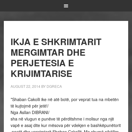
IKJA E SHKRIMTARIT
MERGIMTAR DHE
PERJETESIA E
KRIJIMTARISE
AUGUST 22, 2014
BY
DGRECA
*Shaban Cakolli ike në atë botë, por veprat tua na mbetën
të kujtojmë për jetë!/
Nga Asllan DIBRANI/
sha në vlugun e punëve të përditshme i molisur nga një
vapë e asaj dite kur mësova për vdekjen e bashkëpunëtorit
,poetit dhe veprimtarit Shaban Cakollit. Me shumë pikëllim