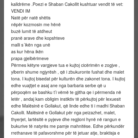
kalldrëme .Poezi e Shaban Cakollit kushtuar vendit të vet:
VENDI IM
Natë për natë shëtis
nëpër kozmosin me hënë
buzë lumit të atdheut
pranë arave dhe kopshteve
malli s´ikën nga unë
as kur hëna ikën
prapa gjelbërimeve
Përmes këtyre vargjeve tua e kujtoj cicërimën e zogjve ,
ylberin shume ngjyrësh , që i zbukuronte fushat dhe malet
tona. I kujtoj bisedat për kulturën dhe zakonet tona. I kujtoj
edhe vuajtjet e asaj ane nga barbaria serbe që u
përpoqëm se bashku t’i vëmë te gjitha qe i përmenda në
letër , andaj kam obligim instiktiv të përkujtoj për lexuesit
edhe Malësinë e Gollakut, që linde edhe ti i madhi Shaban
Cakolli. Malësinë e Gollakut për nga peizazhet, malet,
thyerjet, lartësitë e pyjeve dhe regjioni hynë në rangun e
bukurive të natyrës me pamje mahnitëse. Edhe përkundër
rrethanave të pafavorshme për të jetuar atje, braktisja e