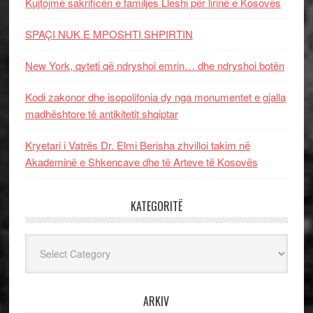
Kujtojmë sakrificën e familjes Lleshi për lirinë e Kosovës
SPAÇI NUK E MPOSHTI SHPIRTIN
New York, qyteti që ndryshoi emrin… dhe ndryshoi botën
Kodi zakonor dhe isopolifonia dy nga monumentet e gjalla
madhështore të antikitetit shqiptar
Kryetari i Vatrës Dr. Elmi Berisha zhvilloi takim në
Akademinë e Shkencave dhe të Arteve të Kosovës
KATEGORITË
Kategoritë
ARKIV