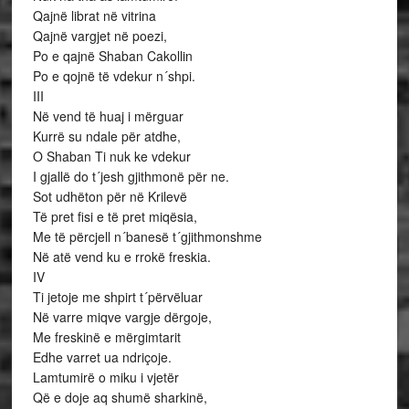
Qajnë librat në vitrina
Qajnë vargjet në poezi,
Po e qajnë Shaban Cakollin
Po e qojnë të vdekur n´shpi.
III
Në vend të huaj i mërguar
Kurrë su ndale për atdhe,
O Shaban Ti nuk ke vdekur
I gjallë do t´jesh gjithmonë për ne.
Sot udhëton për në Krilevë
Të pret fisi e të pret miqësia,
Me të përcjell n´banesë t´gjithmonshme
Në atë vend ku e rrokë freskia.
IV
Ti jetoje me shpirt t´përvëluar
Në varre miqve vargje dërgoje,
Me freskinë e mërgimtarit
Edhe varret ua ndriçoje.
Lamtumirë o miku i vjetër
Që e doje aq shumë sharkinë,