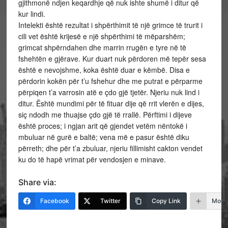
gjithmonë ndjen keqardhje që nuk ishte shumë i ditur që
kur lindi.
Intelekti është rezultat i shpërthimit të një grimce të trurit i
cili vet është krijesë e një shpërthimi të mëparshëm;
grimcat shpërndahen dhe marrin rrugën e tyre në të
fshehtën e gjërave. Kur duart nuk përdoren më tepër sesa
është e nevojshme, koka është duar e këmbë. Disa e
përdorin kokën për t’u fshehur dhe me putrat e përparme
përpiqen t’a varrosin atë e çdo gjë tjetër. Njeriu nuk lind i
ditur. Është mundimi për të fituar dije që rrit vlerën e dijes,
siç ndodh me thuajse çdo gjë të rrallë. Përftimi i dijeve
është proces; i ngjan arit që gjendet vetëm nëntokë i
mbuluar në gurë e baltë; vena më e pasur është diku
përreth; dhe për t’a zbuluar, njeriu fillimisht cakton vendet
ku do të hapë vrimat për vendosjen e minave.
Share via:
Facebook
Twitter
Copy Link
More