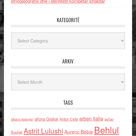
etnogjeografik dhe i identitetit kombëtar shqiptar
KATEGORITË
Kategoritë
ARKIV
Arkiv
TAGS
arben llalla
alfons Grishaj
Anton Cefa
asllan
albano kolonjari
Behlul
Astrit Lulushi
Aurenc Bebja
Bushati