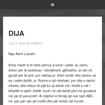
DIJA
JULY 5, 2020
BY
DGRECA
Nga Astrit Lulushi/
Koha rrjedh si të ishte përrua a lumë i cekët, ku njeriu
shkon për të peshkuar: ndonjëherë, gjithashtu, ai ulet në
gjunjë për të pirë, por ndërsa pi, sheh fundin dhe zbulon se
sa i cekët është, ai. Rryma e ujit rrëshqet, por etja e njeriut
mbetet; dhe shkon të pijë ku uji është më i thellë e më i
kthjellët si qielli i thellë, fundi i të cilit është plot me guralecë
me yje të panumërt. Ai ndjehet si fëmija që nuk njeh ABC-
në; qan për ujin që rrodhi dhe për kohën që humbi;