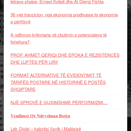
letrave shqipe, Ernest Koliqit dhe At Gjergj Fishta
36 vjet tranzicion, nga ekonomia prodhuese te ekonomia
e përfitimit
A ndihmon krijimtaria në zbulimin e potencialeve të
fshehura?
PROF. AHMET QERIQI DHE EPOKA E REZISTENCЁS
DHE LUFTЁS PЁR LIRI!
FORMAT ALTERNATIVE TË EVIDENTIMIT TË
TARIFËS POSTARE NË HISTORINË E POSTËS
SHQIPTARE
NJË SPROVË E GUXIMSHME PERFORMIZMI…
𝐕𝐞𝐧𝐝𝐢𝐦𝐞𝐭 𝐐𝐞̈ 𝐍𝐝𝐫𝐲𝐬𝐡𝐮𝐚𝐧 𝐁𝐨𝐭𝐞̈𝐧
Lek Gjolaj – kalorësi fisnik i Malësisë