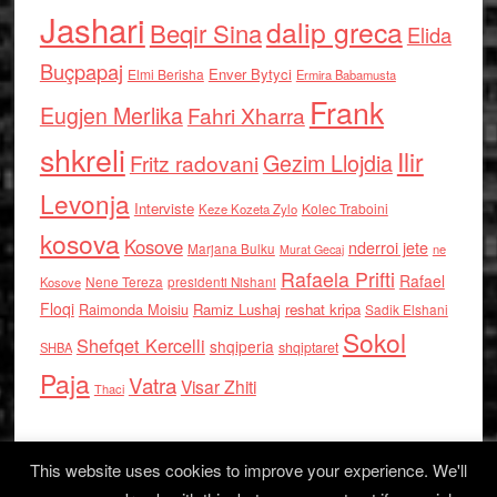
Jashari
dalip greca
Beqir Sina
Elida
Buçpapaj
Enver Bytyci
Elmi Berisha
Ermira Babamusta
Frank
Eugjen Merlika
Fahri Xharra
shkreli
Ilir
Gezim Llojdia
Fritz radovani
Levonja
Interviste
Kolec Traboini
Keze Kozeta Zylo
kosova
Kosove
nderroi jete
Marjana Bulku
ne
Murat Gecaj
Rafaela Prifti
Rafael
Nene Tereza
Kosove
presidenti Nishani
Floqi
Raimonda Moisiu
Ramiz Lushaj
reshat kripa
Sadik Elshani
Sokol
Shefqet Kercelli
shqiperia
shqiptaret
SHBA
Paja
Vatra
Visar Zhiti
Thaci
This website uses cookies to improve your experience. We'll