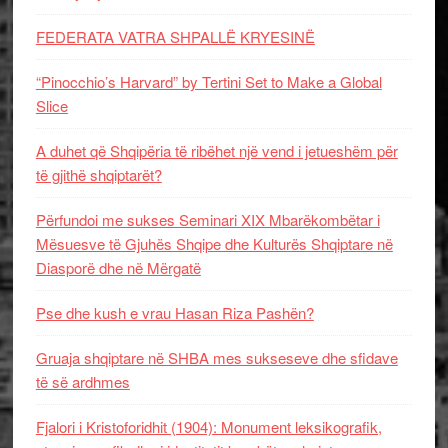
FEDERATA VATRA SHPALLË KRYESINË
“Pinocchio’s Harvard” by Tertini Set to Make a Global
Slice
A duhet që Shqipëria të ribëhet një vend i jetueshëm për
të gjithë shqiptarët?
Përfundoi me sukses Seminari XIX Mbarëkombëtar i
Mësuesve të Gjuhës Shqipe dhe Kulturës Shqiptare në
Diasporë dhe në Mërgatë
Pse dhe kush e vrau Hasan Riza Pashën?
Gruaja shqiptare në SHBA mes sukseseve dhe sfidave
të së ardhmes
Fjalori i Kristoforidhit (1904): Monument leksikografik,