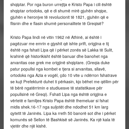
shqiptar. Por nga buron urrejtja e Kristo Papa i cili është
shqiptar ortodoks, që e di shumë mirë gjuhën shqipe,
gjuhën e heronjve të revolucionit të 1821, gjuhën që e
flisnin dhe e flasin shumë personalitete të Greqisë?
Kristo Papa lindi në vitin 1962 në Athinë, ai është i
pagëzuar me emrin e gjyshit që ishte prift, origjina e tij
është nga fshati Lipa që i përket zonës së Lakka të Sulit,
krahinë që historikisht është banuar dhe banohet nga
arvanitas ose grek me origjinë shqiptare. (Greqia duke
patur popullsi nga kombet e tjera si arvanitas, sllavë,
ortodoks nga Azia e vogël, çdo 10 vite u ndërron fshatrave
se kujt Prefekturë duhet ti përkasin, kjo bëhet me qëllim për
të bërë ngatërrimin e studiuesve të statistikave për
popullsinë në Greqi). Fshati Lipa nga është origjina e
vërtetë e familjes Kristo Papa është themeluar si fshat
midis shek.16-17 nga suljotët dhe ndodhet 51 km larg
qytetit të Janinës. Lipa ka rreth 50 banorë sot dhe i përket
komunës së Sellon të Bashkisë së Janinës. Ka një kala të
vjetër dhe një kishë.