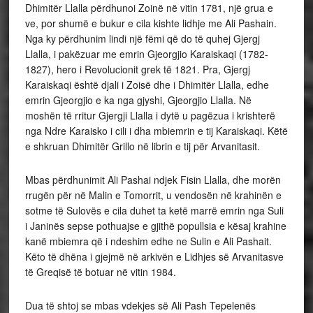
Dhimitër Llalla përdhunoi Zoinë në vitin 1781, një grua e
ve, por shumë e bukur e cila kishte lidhje me Ali Pashain.
Nga ky përdhunim lindi një fëmi që do të quhej Gjergj
Llalla, i pakëzuar me emrin Gjeorgjio Karaiskaqi (1782-
1827), hero i Revolucionit grek të 1821. Pra, Gjergj
Karaiskaqi është djali i Zoisë dhe i Dhimitër Llalla, edhe
emrin Gjeorgjio e ka nga gjyshi, Gjeorgjio Llalla. Në
moshën të rritur Gjergji Llalla i dytë u pagëzua i krishterë
nga Ndre Karaisko i cili i dha mbiemrin e tij Karaiskaqi. Këtë
e shkruan Dhimitër Grillo në librin e tij për Arvanitasit.
Mbas përdhunimit Ali Pashai ndjek Fisin Llalla, dhe morën
rrugën për në Malin e Tomorrit, u vendosën në krahinën e
sotme të Sulovës e cila duhet ta ketë marrë emrin nga Suli
i Janinës sepse pothuajse e gjithë popullsia e kësaj krahine
kanë mbiemra që i ndeshim edhe ne Sulin e Ali Pashait.
Këto të dhëna i gjejmë në arkivën e Lidhjes së Arvanitasve
të Greqisë të botuar në vitin 1984.
Dua të shtoj se mbas vdekjes së Ali Pash Tepelenës