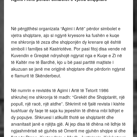
Në përgjithësi organizata “Agimi i Artë” përdor simbolet e
vjetra shqiptare, ajo si ngjyrë kryesore ka fushën e kuqe
me shkronja të zeza dhe shqiponjën dy krenare që është
simboli i familjes së Kastriotëve. Por pasi fitoj disa vende në
Kuvendin e Greqisë ndryshojë ngjyrat nga e Kuqe e Zi në
të Kaltër me të Bardhë, kjo u bë pasi partitë majtiste i
akuzuan se janë me origjinë shqiptare dhe përdorin ngjyrat
e flamurit të Skënderbeut.
Në numrin e revistës të Agimi i Artë të Tetorit 1986
shkruhej me shkronja të madh: “Grekët dhe Shqiptarët, një
popull, një racë, një atdhe”. Shkrimit në fjalë revista i kishte
kushtuar dy faqe të saja ku jepeshin të dhëna mbi lidhjet e
dy popujve. Shkruesi i atikullit thotë se shqiptarët dhe
arvanitasit janë e njëjta gjë. Ai jep disa të dhëna në lidhje të
ngjashmërisë së gjuhës së Omerit me gjuhën shqipe si dhe