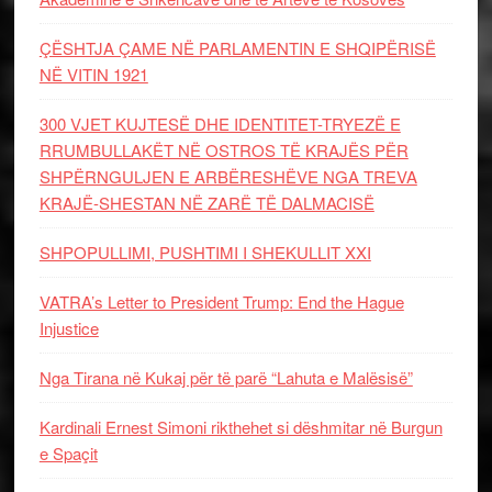
ÇËSHTJA ÇAME NË PARLAMENTIN E SHQIPËRISË
NË VITIN 1921
300 VJET KUJTESË DHE IDENTITET-TRYEZË E
RRUMBULLAKËT NË OSTROS TË KRAJËS PËR
SHPËRNGULJEN E ARBËRESHËVE NGA TREVA
KRAJË-SHESTAN NË ZARË TË DALMACISË
SHPOPULLIMI, PUSHTIMI I SHEKULLIT XXI
VATRA’s Letter to President Trump: End the Hague
Injustice
Nga Tirana në Kukaj për të parë “Lahuta e Malësisë”
Kardinali Ernest Simoni rikthehet si dëshmitar në Burgun
e Spaçit