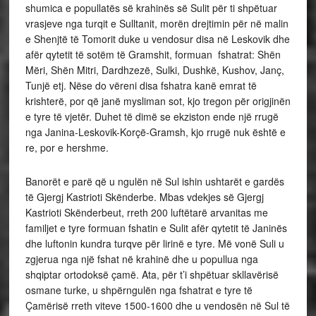
shumica e popullatës së krahinës së Sulit për ti shpëtuar
vrasjeve nga turqit e Sulltanit, morën drejtimin për në malin
e Shenjtë të Tomorit duke u vendosur disa në Leskovik dhe
afër qytetit të sotëm të Gramshit, formuan fshatrat: Shën
Mëri, Shën Mitri, Dardhzezë, Sulki, Dushkë, Kushov, Janç,
Tunjë etj. Nëse do vëreni disa fshatra kanë emrat të
krishterë, por që janë mysliman sot, kjo tregon për origjinën
e tyre të vjetër. Duhet të dimë se ekziston ende një rrugë
nga Janina-Leskovik-Korçë-Gramsh, kjo rrugë nuk është e
re, por e hershme.
Banorët e parë që u ngulën në Sul ishin ushtarët e gardës
të Gjergj Kastrioti Skënderbe. Mbas vdekjes së Gjergj
Kastrioti Skënderbeut, rreth 200 luftëtarë arvanitas me
familjet e tyre formuan fshatin e Sulit afër qytetit të Janinës
dhe luftonin kundra turqve për lirinë e tyre. Më vonë Suli u
zgjerua nga një fshat në krahinë dhe u popullua nga
shqiptar ortodoksë çamë. Ata, për t’i shpëtuar skllavërisë
osmane turke, u shpërngulën nga fshatrat e tyre të
Çamërisë rreth viteve 1500-1600 dhe u vendosën në Sul të