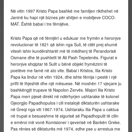
Në vitin 1997 Kristo Papa bashkë me familjen rikthehet në
Janinë ku hapi një biznes për shitjen e mobiljeve COCO-
MAT. Është babai i tre fëmijëve.
Kristo Papa që në fëmijëri u edukuar me frymën e heronjve
revolucionar të 1821 që ishin nga Suli, të cilët prej shumë
vitesh ishin kundërshtarët më të mëdhenj të Perandorisë
Osmane dhe të pushtetit të Ali Pash Tepelenës. Figurat e
heronjve shqiptar të Sulit u bënë objekt frymëzimi të
poetëve me famë në ato vite. Babai i Kristos, Ilia Kristo
Papa ka lindur në vitin 1924, dhe ishte fëmija i pestë i një
prifti të thjeshtë dhe një mësuese. Në moshën 17 vjeçare ju
bashkëngjit trupave të Napolon Zervës. Majori Ilia Kristo
Papa merr pjesë direkt në ndërhyrjen ushtarake të kolonel
Gjeorgjio Papadhopulos i cili instalojë diktaturën ushtarake
në Greqi nga viti 1967-1974. Ushtaraku Ilia Papa u caktua
në trupat e besueshme të sigurisë së Papadhopulit të cilin
e emëroi më vonë Komisioner i qeverisë në Bankën Greke.
Pas rënies së diktaturës më 1974, edhe pse u arrestua me