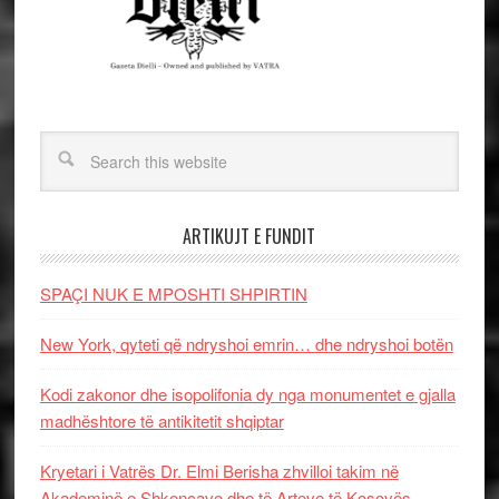
ARTIKUJT E FUNDIT
SPAÇI NUK E MPOSHTI SHPIRTIN
New York, qyteti që ndryshoi emrin… dhe ndryshoi botën
Kodi zakonor dhe isopolifonia dy nga monumentet e gjalla
madhështore të antikitetit shqiptar
Kryetari i Vatrës Dr. Elmi Berisha zhvilloi takim në
Akademinë e Shkencave dhe të Arteve të Kosovës