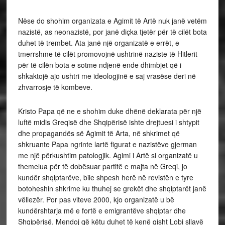
Nëse do shohim organizata e Agimit të Artë nuk janë vetëm
nazistë, as neonazistë, por janë diçka tjetër për të cilët bota
duhet të trembet. Ata janë një organizatë e errët, e
tmerrshme të cilët promovojnë ushtrinë naziste të Hitlerit
për të cilën bota e sotme ndjenë ende dhimbjet që i
shkaktojë ajo ushtri me ideologjinë e saj vrasëse deri në
zhvarrosje të kombeve.
Kristo Papa që ne e shohim duke dhënë deklarata për një
luftë midis Greqisë dhe Shqipërisë ishte drejtuesi i shtypit
dhe propagandës së Agimit të Arta, në shkrimet që
shkruante Papa ngrinte lartë figurat e nazistëve gjerman
me një përkushtim patologjik. Agimi i Artë si organizatë u
themelua për të dobësuar partitë e majta në Greqi, jo
kundër shqiptarëve, bile shpesh herë në revistën e tyre
botoheshin shkrime ku thuhej se grekët dhe shqiptarët janë
vëllezër. Por pas viteve 2000, kjo organizatë u bë
kundërshtarja më e fortë e emigrantëve shqiptar dhe
Shqipërisë. Mendoj që këtu duhet të kenë gisht Lobi sllavë