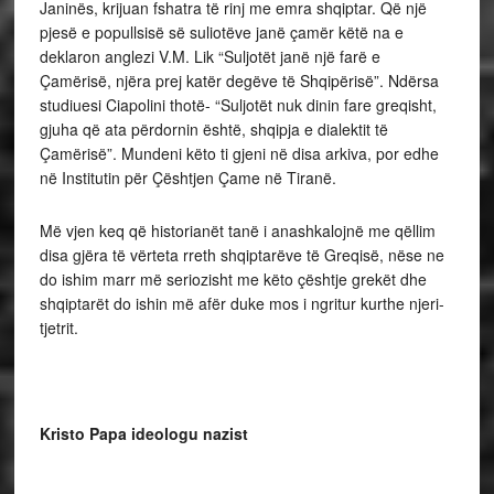
Janinës, krijuan fshatra të rinj me emra shqiptar. Që një
pjesë e popullsisë së suliotëve janë çamër këtë na e
deklaron anglezi V.M. Lik “Suljotët janë një farë e
Çamërisë, njëra prej katër degëve të Shqipërisë”. Ndërsa
studiuesi Ciapolini thotë- “Suljotët nuk dinin fare greqisht,
gjuha që ata përdornin është, shqipja e dialektit të
Çamërisë”. Mundeni këto ti gjeni në disa arkiva, por edhe
në Institutin për Çështjen Çame në Tiranë.
Më vjen keq që historianët tanë i anashkalojnë me qëllim
disa gjëra të vërteta rreth shqiptarëve të Greqisë, nëse ne
do ishim marr më seriozisht me këto çështje grekët dhe
shqiptarët do ishin më afër duke mos i ngritur kurthe njeri-
tjetrit.
Kristo Papa ideologu nazist