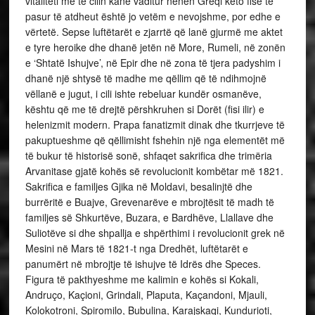
vitaliteti me të cilin kanë vaditur nënën Greqi këto fise të
pasur të atdheut është jo vetëm e nevojshme, por edhe e
vërtetë. Sepse luftëtarët e zjarrtë që lanë gjurmë me aktet
e tyre heroike dhe dhanë jetën në More, Rumeli, në zonën
e ‘Shtatë Ishujve’, në Epir dhe në zona të tjera padyshim i
dhanë një shtysë të madhe me qëllim që të ndihmojnë
vëllanë e jugut, i cili ishte rebeluar kundër osmanëve,
kështu që me të drejtë përshkruhen si Dorët (fisi ilir) e
helenizmit modern. Prapa fanatizmit dinak dhe tkurrjeve të
pakuptueshme që qëllimisht fshehin një nga elementët më
të bukur të historisë sonë, shfaqet sakrifica dhe trimëria
Arvanitase gjatë kohës së revolucionit kombëtar më 1821.
Sakrifica e familjes Gjika në Moldavi, besalinjtë dhe
burrëritë e Buajve, Grevenarëve e mbrojtësit të madh të
familjes së Shkurtëve, Buzara, e Bardhëve, Llallave dhe
Suliotëve si dhe shpallja e shpërthimi i revolucionit grek në
Mesini në Mars të 1821-t nga Dredhët, luftëtarët e
panumërt në mbrojtje të ishujve të Idrës dhe Speces.
Figura të pakthyeshme me kalimin e kohës si Kokali,
Andruço, Kaçioni, Grindali, Plaputa, Kaçandoni, Mjauli,
Kolokotroni, Spiromilo, Bubulina, Karajskaqi, Kundurioti,