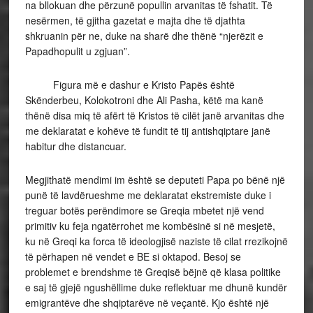
na bllokuan dhe përzunë popullin arvanitas të fshatit. Të
nesërmen, të gjitha gazetat e majta dhe të djathta
shkruanin për ne, duke na sharë dhe thënë “njerëzit e
Papadhopulit u zgjuan”.
Figura më e dashur e Kristo Papës është
Skënderbeu, Kolokotroni dhe Ali Pasha, këtë ma kanë
thënë disa miq të afërt të Kristos të cilët janë arvanitas dhe
me deklaratat e kohëve të fundit të tij antishqiptare janë
habitur dhe distancuar.
Megjithatë mendimi im është se deputeti Papa po bënë një
punë të lavdërueshme me deklaratat ekstremiste duke i
treguar botës perëndimore se Greqia mbetet një vend
primitiv ku feja ngatërrohet me kombësinë si në mesjetë,
ku në Greqi ka forca të ideologjisë naziste të cilat rrezikojnë
të përhapen në vendet e BE si oktapod. Besoj se
problemet e brendshme të Greqisë bëjnë që klasa politike
e saj të gjejë ngushëllime duke reflektuar me dhunë kundër
emigrantëve dhe shqiptarëve në veçantë. Kjo është një