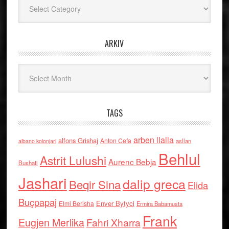
ARKIV
Arkiv
TAGS
arben llalla
alfons Grishaj
Anton Cefa
asllan
albano kolonjari
Behlul
Astrit Lulushi
Aurenc Bebja
Bushati
Jashari
dalip greca
Beqir Sina
Elida
Buçpapaj
Enver Bytyci
Elmi Berisha
Ermira Babamusta
Frank
Eugjen Merlika
Fahri Xharra