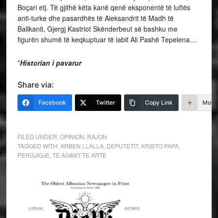
Boçari etj. Të gjithë këta kanë qenë eksponentë të luftës
anti-turke dhe pasardhës të Aleksandrit të Madh të
Ballkanit, Gjergj Kastriot Skënderbeut së bashku me
figurën shumë të keqkuptuar të labit Ali Pashë Tepelena…
*
Historian i pavarur
Share via:
Facebook
Twitter
Copy Link
More
FILED UNDER:
OPINION
,
RAJON
TAGGED WITH:
ARBEN LLALLA
,
DEPUTETIT
,
KRISTO PAPA
,
PERGJIGJE
,
TE AGIMIT TE ARTE