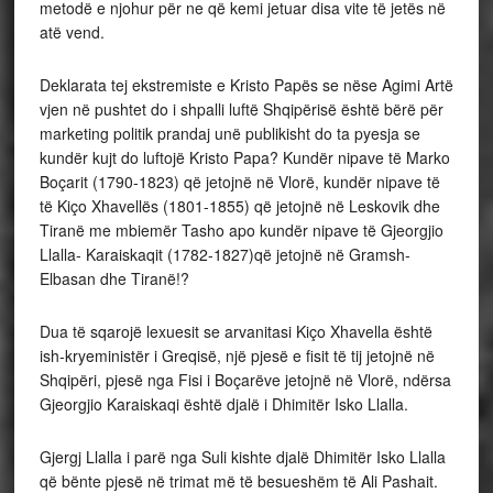
metodë e njohur për ne që kemi jetuar disa vite të jetës në
atë vend.
Deklarata tej ekstremiste e Kristo Papës se nëse Agimi Artë
vjen në pushtet do i shpalli luftë Shqipërisë është bërë për
marketing politik prandaj unë publikisht do ta pyesja se
kundër kujt do luftojë Kristo Papa? Kundër nipave të Marko
Boçarit (1790-1823) që jetojnë në Vlorë, kundër nipave të
të Kiço Xhavellës (1801-1855) që jetojnë në Leskovik dhe
Tiranë me mbiemër Tasho apo kundër nipave të Gjeorgjio
Llalla- Karaiskaqit (1782-1827)që jetojnë në Gramsh-
Elbasan dhe Tiranë!?
Dua të sqarojë lexuesit se arvanitasi Kiço Xhavella është
ish-kryeministër i Greqisë, një pjesë e fisit të tij jetojnë në
Shqipëri, pjesë nga Fisi i Boçarëve jetojnë në Vlorë, ndërsa
Gjeorgjio Karaiskaqi është djalë i Dhimitër Isko Llalla.
Gjergj Llalla i parë nga Suli kishte djalë Dhimitër Isko Llalla
që bënte pjesë në trimat më të besueshëm të Ali Pashait.