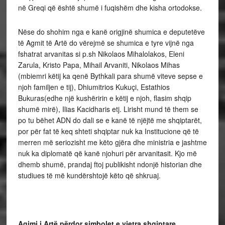
në Greqi që është shumë i fuqishëm dhe kisha ortodokse.
Nëse do shohim nga e kanë origjinë shumica e deputetëve
të Agmit të Artë do vërejmë se shumica e tyre vijnë nga
fshatrat arvanitas si p.sh Nikolaos Mihalolakos, Eleni
Zarula, Kristo Papa, Mihail Arvaniti, Nikolaos Mihas
(mbiemri këtij ka qenë Bythkali para shumë viteve sepse e
njoh familjen e tij), Dhiumitrios Kukuçi, Estathios
Bukuras(edhe një kushëririn e këtij e njoh, flasim shqip
shumë mirë), Ilias Kacidharis etj. Lirisht mund të them se
po tu bëhet ADN do dali se e kanë të njëjtë me shqiptarët,
por për fat të keq shteti shqiptar nuk ka Institucione që të
merren më seriozisht me këto gjëra dhe ministria e jashtme
nuk ka diplomatë që kanë njohuri për arvanitasit. Kjo më
dhemb shumë, prandaj ftoj publikisht ndonjë historian dhe
studiues të më kundërshtojë këto që shkruaj.
Agimi i Artë
përdor simbolet e vjetra shqiptare