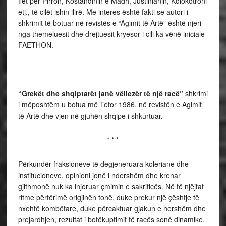
flet për Pirron, Kostandinin e Madh, Justinianin, Kolokotroni
etj., të cilët ishin ilirë. Me interes është fakti se autori i
shkrimit të botuar në revistës e “Agimit të Artë” është njeri
nga themeluesit dhe drejtuesit kryesor i cili ka vënë iniciale
FAETHON.
“Grekët dhe shqiptarët janë vëllezër të një racë”
shkrimi
i mëposhtëm u botua më Tetor 1986, në revistën e Agimit
të Artë dhe vjen në gjuhën shqipe i shkurtuar.
* * *
Përkundër fraksioneve të degjeneruara koleriane dhe
institucioneve, opinioni jonë i ndershëm dhe krenar
gjithmonë nuk ka injoruar çmimin e sakrificës. Në të njëjtat
ritme përtërimë origjinën tonë, duke prekur një çështje të
nxehtë kombëtare, duke përcaktuar gjakun e hershëm dhe
prejardhjen, rezultat i botëkuptimit të racës sonë dinamike.