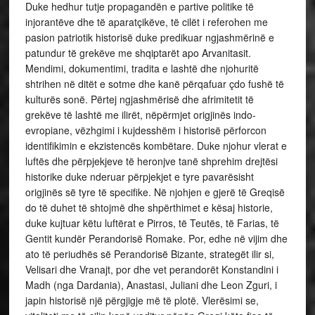
Duke hedhur tutje propagandën e partive politike të
injorantëve dhe të aparatçikëve, të cilët i referohen me
pasion patriotik historisë duke predikuar ngjashmërinë e
patundur të grekëve me shqiptarët apo Arvanitasit.
Mendimi, dokumentimi, tradita e lashtë dhe njohuritë
shtrihen në ditët e sotme dhe kanë përqafuar çdo fushë të
kulturës sonë. Përtej ngjashmërisë dhe afrimitetit të
grekëve të lashtë me ilirët, nëpërmjet origjinës indo-
evropiane, vëzhgimi i kujdesshëm i historisë përforcon
identifikimin e ekzistencës kombëtare. Duke njohur vlerat e
luftës dhe përpjekjeve të heronjve tanë shprehim drejtësi
historike duke nderuar përpjekjet e tyre pavarësisht
origjinës së tyre të specifike. Në njohjen e gjerë të Greqisë
do të duhet të shtojmë dhe shpërthimet e kësaj historie,
duke kujtuar këtu luftërat e Pirros, të Teutës, të Farias, të
Gentit kundër Perandorisë Romake. Por, edhe në vijim dhe
ato të periudhës së Perandorisë Bizante, strategët ilir si,
Velisari dhe Vranajt, por dhe vet perandorët Konstandini i
Madh (nga Dardania), Anastasi, Juliani dhe Leon Zguri, i
japin historisë një përgjigje më të plotë. Vlerësimi se,