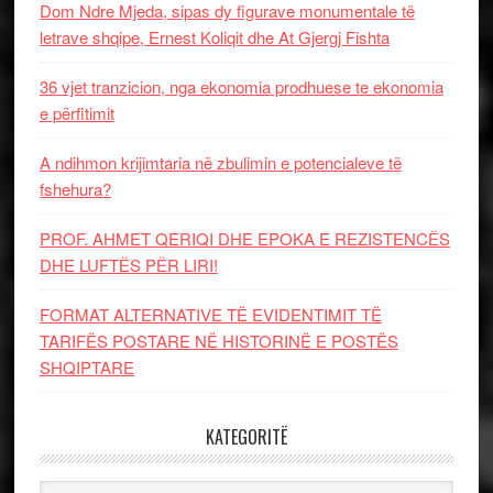
Dom Ndre Mjeda, sipas dy figurave monumentale të
letrave shqipe, Ernest Koliqit dhe At Gjergj Fishta
36 vjet tranzicion, nga ekonomia prodhuese te ekonomia
e përfitimit
A ndihmon krijimtaria në zbulimin e potencialeve të
fshehura?
PROF. AHMET QERIQI DHE EPOKA E REZISTENCЁS
DHE LUFTЁS PЁR LIRI!
FORMAT ALTERNATIVE TË EVIDENTIMIT TË
TARIFËS POSTARE NË HISTORINË E POSTËS
SHQIPTARE
KATEGORITË
Kategoritë