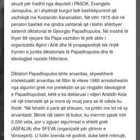
akuzë për tradhti nga deputeti i PASOK, Evangjelo
Janopulos, ai i shpëtojë burgut falë bashkëpunimit që
vazhdojë me Kostandin Karamalisin. Në vitin 1975 doli në
pension bashkë me qindra ushtarak që i kishin shërbyer
sistemit diktatorial të Gjeorgjio Papadhopulos. Në moshë të
thyer 89 vjeçare Ilia Papa vazhdon të jetë aktiv i
organizatës Agimi i Artë dhe të propagandojë tek rinjtë
frymën e juntës diktatoriale të Papadhopulos dhe të
ideologjisë naziste Hitleriane.
Diktatori Papadhopulos ishte arvanitas, shpeshherë
intelektualët arvanitas në fillim të viteve 1980 arrestoheshin
nga sigurimi grek me pretekstin se po ringjallin ideologjinë
e Papadhopulosit, këtë e ka deklaruar i ndjeri Aristidh Kola
në një intervistë që ja mora dy muaj para se të vdiste ku
thotë: “Në fshatin e parë që shkuam, na pritën me lot në sy
arvanitasit. Bëmë një takim të bukur, ku merrnin pjesë mbi
2.000 veta, por u zgjuan sigurimsat e shtetit grek
(ASFALIA) dhe SFEVA (organizatë për çlirimin e
Vorioepirit). U futën brenda në godinë, duke bërë rrëmujë,