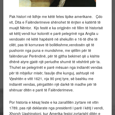
Pak histori në lidhje me këtë fetes tipike amerikane. Çdo
vit, Dita e Falënderimeve shënohet të ënjten e katërtë të
muajit Nëntor. Kjo festë e ka origjinën në fillim të historisë
së këtij vendi kur kolonët e parë pelegrinë nga Anglia u
vendosën në këtë hapësirë në shekullin e 16-të dhe të
cilët, pas të korrurave të bollëkshme,vendosën që të
pushonin nga puna e mundshme, me qëllim për të
falënderuar Perëndinë, për të gjitha bekimet që u kishte
dhënë atyre gjatë një periudhe shumë të vështirë për ta.
Thuhet se pelegrinët e parë mësuan nga indianët vendas
për të mbjellur misër, fasulje dhe kunguj, ashtuqë në
Vjeshtën e vitit 1621, nja 90 prej tyre, së bashku me
indianët vendas, përgatitën një darkë të madhe për të
shënuar ditën e parë të Falënderimeve.
Por historia e kësaj feste e ka zanafillën zyrtare në vitin
1789, pas një deklarate nga presidenti i parë i këtij i vendi,
Xhorxh Uashingtoni, kur Amerika festoi zyrtarisht ditën e