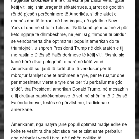
tragjeditë shokuese me të cilat është përballur vendi gjatë
këtij viti, siç ishin uraganët shkatërrues, zjarret që goditën
rëndë pjesën perëdnimore të Amerikës, si dhe aktet e
dhunës dhe të terrorit në Las Vegas, në qytetin e New
York-ut dhe në shtetin Teksas. “Ndërkohë që mbajmë zi për
këto ngjarje të dhimbëshme, ne jemi si gjithmonë të bindur
se vendosmëria dhe optimizmi i popullit amerikan do të
triumfojnë”, u shpreh Presidenti Trump në deklaratën e tij
me rastin e Ditës së Falënderimeve të këtij viti. “Ashtu siç
kanë bërë dikur pelegrinët e parë në këtë vend,
Amerikanët sot janë të fortë dhe të vendosur për të
mbrojtur familjet dhe të ardhmen e tyre, për të ruajtur dhe
për mbështetur vlerat e tyre dhe për t’u përballur me çdo
sfidë”, tha Presidenti amerikan Donald Trump, në mesazhin
e tij drejtuar bashkëkombasve të vet, në shënim të Ditës së
Falënderimeve, festës së përvitshme, tradicionale
amerikane.
Amerikanët, nga natyra janë popull optimist madje edhe në
kohë të vështira dhe plot sfida me të cilat është përballur
dhe përballet vendi i tyre, në fushën politike të