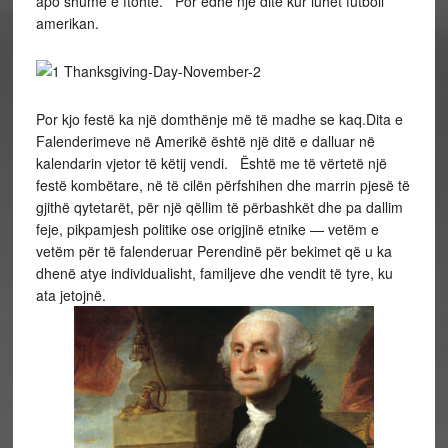
apo shumë e ftohtë. Por edhe një ditë kur luhet futboll
amerikan.
Por kjo festë ka një domthënje më të madhe se kaq.Dita e
Falenderimeve në Amerikë është një ditë e dalluar në
kalendarin vjetor të këtij vendi. Është me të vërtetë një
festë kombëtare, në të cilën përfshihen dhe marrin pjesë të
gjithë qytetarët, për një qëllim të përbashkët dhe pa dallim
feje, pikpamjesh politike ose origjinë etnike — vetëm e
vetëm për të falenderuar Perendinë për bekimet që u ka
dhenë atye individualisht, familjeve dhe vendit të tyre, ku
ata jetojnë.