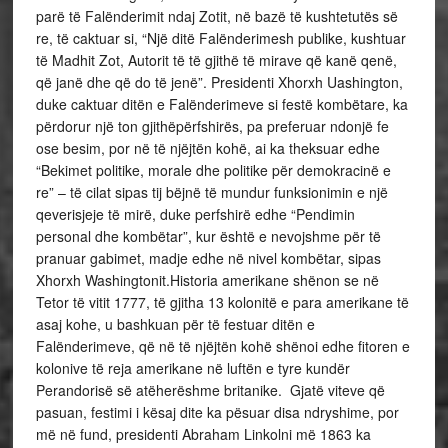
parë të Falënderimit ndaj Zotit, në bazë të kushtetutës së
re, të caktuar si, “Një ditë Falënderimesh publike, kushtuar
të Madhit Zot, Autorit të të gjithë të mirave që kanë qenë,
që janë dhe që do të jenë”. Presidenti Xhorxh Uashington,
duke caktuar ditën e Falënderimeve si festë kombëtare, ka
përdorur një ton gjithëpërfshirës, pa preferuar ndonjë fe
ose besim, por në të njëjtën kohë, ai ka theksuar edhe
“Bekimet politike, morale dhe politike për demokracinë e
re” – të cilat sipas tij bëjnë të mundur funksionimin e një
qeverisjeje të mirë, duke perfshirë edhe “Pendimin
personal dhe kombëtar”, kur është e nevojshme për të
pranuar gabimet, madje edhe në nivel kombëtar, sipas
Xhorxh Washingtonit.Historia amerikane shënon se në
Tetor të vitit 1777, të gjitha 13 kolonitë e para amerikane të
asaj kohe, u bashkuan për të festuar ditën e
Falënderimeve, që në të njëjtën kohë shënoi edhe fitoren e
kolonive të reja amerikane në luftën e tyre kundër
Perandorisë së atëherëshme britanike. Gjatë viteve që
pasuan, festimi i kësaj dite ka pësuar disa ndryshime, por
më në fund, presidenti Abraham Linkolni më 1863 ka