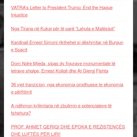
VATRA’s Letter to President Trump: End the Hague
Injustice
Nga Tirana në Kukaj për të parë “Lahuta e Malësisë”
Kardinali Ernest Simoni rikthehet si dëshmitar në Burgun
e Spaçit
Dom Ndre Mjeda, sipas dy figurave monumentale të
letrave shqipe, Ernest Koliqit dhe At Gjergj Fishta
36 vjet tranzicion, nga ekonomia prodhuese te ekonomia
e përfitimit
A ndihmon krijimtaria në zbulimin e potencialeve të
fshehura?
PROF. AHMET QERIQI DHE EPOKA E REZISTENCЁS
DHE LUFTЁS PЁR LIRI!