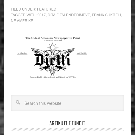
FILED UNDER:
FEATURED
TAGGED WITH:
2017
,
DITA E FALENDERIMEVE
,
FRANK SHKRELI
,
NE AMERIKE
ARTIKUJT E FUNDIT