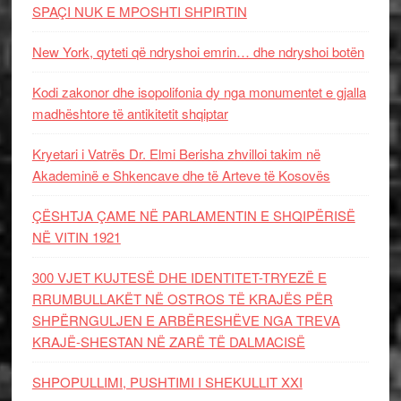
SPAÇI NUK E MPOSHTI SHPIRTIN
New York, qyteti që ndryshoi emrin… dhe ndryshoi botën
Kodi zakonor dhe isopolifonia dy nga monumentet e gjalla
madhështore të antikitetit shqiptar
Kryetari i Vatrës Dr. Elmi Berisha zhvilloi takim në
Akademinë e Shkencave dhe të Arteve të Kosovës
ÇËSHTJA ÇAME NË PARLAMENTIN E SHQIPËRISË
NË VITIN 1921
300 VJET KUJTESË DHE IDENTITET-TRYEZË E
RRUMBULLAKËT NË OSTROS TË KRAJËS PËR
SHPËRNGULJEN E ARBËRESHËVE NGA TREVA
KRAJË-SHESTAN NË ZARË TË DALMACISË
SHPOPULLIMI, PUSHTIMI I SHEKULLIT XXI