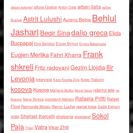
arben llalla
alfons Grishaj
Anton Cefa
asllan
albano kolonjari
Behlul
Astrit Lulushi
Aurenc Bebja
Bushati
Jashari
dalip greca
Beqir Sina
Elida
Buçpapaj
Enver Bytyci
Elmi Berisha
Ermira Babamusta
Frank
Eugjen Merlika
Fahri Xharra
shkreli
Ilir
Gezim Llojdia
Fritz radovani
Levonja
Interviste
Kolec Traboini
Keze Kozeta Zylo
kosova
Kosove
nderroi jete
Marjana Bulku
ne
Murat Gecaj
Rafaela Prifti
Rafael
Nene Tereza
Kosove
presidenti Nishani
Floqi
Raimonda Moisiu
Ramiz Lushaj
reshat kripa
Sadik Elshani
Sokol
Shefqet Kercelli
shqiperia
shqiptaret
SHBA
Paja
Vatra
Visar Zhiti
Thaci