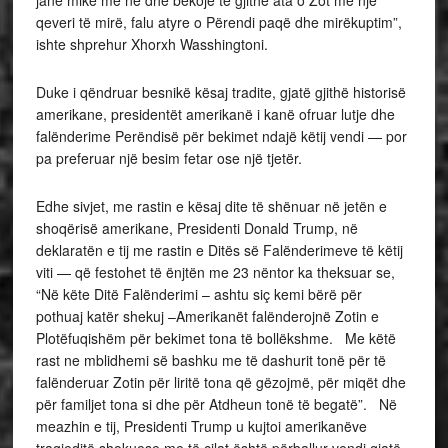
janë mike me ne dhe bekojë të gjithë ata o Zot me një
qeveri të mirë, falu atyre o Përendi paqë dhe mirëkuptim”,
ishte shprehur Xhorxh Wasshingtoni.
Duke i qëndruar besnikë kësaj tradite, gjatë gjithë historisë
amerikane, presidentët amerikanë i kanë ofruar lutje dhe
falënderime Perëndisë për bekimet ndajë këtij vendi — por
pa preferuar një besim fetar ose një tjetër.
Edhe sivjet, me rastin e kësaj dite të shënuar në jetën e
shoqërisë amerikane, Presidenti Donald Trump, në
deklaratën e tij me rastin e Ditës së Falënderimeve të këtij
viti — që festohet të ënjtën me 23 nëntor ka theksuar se,
“Në këte Ditë Falënderimi – ashtu siç kemi bërë për
pothuaj katër shekuj –Amerikanët falënderojnë Zotin e
Plotëfuqishëm për bekimet tona të bollëkshme. Me këtë
rast ne mblidhemi së bashku me të dashurit tonë për të
falënderuar Zotin për liritë tona që gëzojmë, për miqët dhe
për familjet tona si dhe për Atdheun tonë të begatë”. Në
meazhin e tij, Presidenti Trump u kujtoi amerikanëve