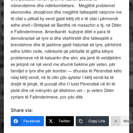
mbrendshme dhe ndërkombëtare. Megjithë problemet
ekonomike, shoqërore dhe megjithë fatkeqsitë natyrore me
të cilat u pëball ky vend gjatë këtij viti e të cilat i përmendi
edhe shefi i Shtëpisë së Bardhë në mesazhin e tij, në Ditën
e Falënderimeve, Amerikanët kujtojnë ditët e para të
demokracisë së tyre si dhe vështirsitë dhe fatkeqsitë e
brendshme dhe të jashtme gjatë historisë së tyre, përfshirë
edhe luftën civile, ndërkohë që përballë të gjitha këtyre
problemeve në të kaluarën dhe atni, ata janë të vetdijshëm
se jetojnë në një vend me shumë bekime për veten, për
familjet e tyre dhe për kombin — dhurata të Përendisë këto
ndaj këtij vendi, në të cilin çdo qytetar I këtij vendi ka të
drejtë të jetojë, të punojë dhe t’i lutet Perendisë në liri të
plotë dhe në mënyrën që dëshiron vet – jo vetëm Ditën
zyrtare të Falënderimeve, por çdo ditë.
Share via:
Facebook
Twitter
Copy Link
More