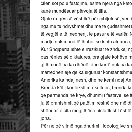
cilën sot po e festojmë, është njëra nga këto
kanë mundësuar përvoja të tilla.
Gjatë rrugës së vështirë për mbijetesë, vend
nga më të ndryshmet dhe më të çuditshmet m
të vegjël e të mëdhenj, të pasur e të varfër
madje nuk mund të thuhet se ishin aleanca,
Kur Shqipëria ishte e rrezikuar të zhdukej nga 
pas rënies së diktaturës, pra gjatë kohëve m
gjithmonë na ka dhënë, dhe kurrë nuk na ka 
marrëdhënieje që ka siguruar konstantshmë
Amerika ka ndaj nesh, dhe ne kemi ndaj Am
Brenda këtij konteksti mrekullues, brenda 
që përmenda në krye, dhurimi i festave, së f
ju të pranishmit që patët mirësinë dhe më d
shënuar, e cila megjithëse historikisht është
jona.
Për ne që vijmë nga dhurimi i ideologjive s