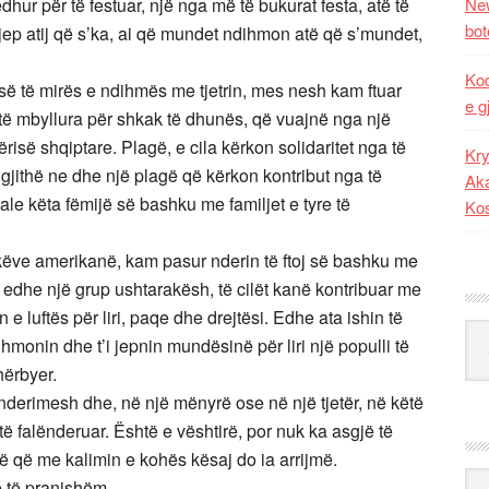
dhur për të festuar, një nga më të bukurat festa, atë të
New
bot
 jep atij që s’ka, ai që mundet ndihmon atë që s’mundet,
Kod
s së të mirës e ndihmës me tjetrin, mes nesh kam ftuar
e g
 të mbyllura për shkak të dhunës, që vuajnë nga një
së shqiptare. Plagë, e cila kërkon solidaritet nga të
Kry
gjithë ne dhe një plagë që kërkon kontribut nga të
Aka
male këta fëmijë së bashku me familjet e tyre të
Ko
ëve amerikanë, kam pasur nderin të ftoj së bashku me
, edhe një grup ushtarakësh, të cilët kanë kontribuar me
e luftës për liri, paqe dhe drejtësi. Edhe ata ishin të
Kat
ihmonin dhe t’i jepnin mundësinë për liri një populli të
hërbyer.
lënderimesh dhe, në një mënyrë ose në një tjetër, në këtë
të falënderuar. Është e vështirë, por nuk ka asgjë të
 që me kalimin e kohës kësaj do ia arrijmë.
Ark
e të pranishëm,