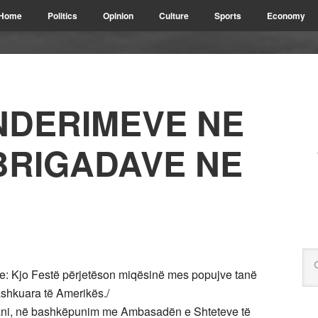
Home
Politics
Opinion
Culture
Sports
Economy
ENDERIMEVE NE
 BRIGADAVE NE
ve: Kjo Festë përjetëson miqësinë mes popujve tanë
shkuara të Amerikës./
shani, në bashkëpunim me Ambasadën e Shteteve të