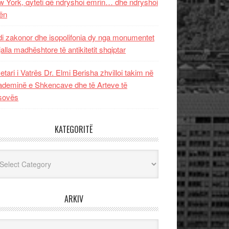
 York, qyteti që ndryshoi emrin… dhe ndryshoi
ën
i zakonor dhe isopolifonia dy nga monumentet
jalla madhështore të antikitetit shqiptar
etari i Vatrës Dr. Elmi Berisha zhvilloi takim në
deminë e Shkencave dhe të Arteve të
sovës
KATEGORITË
egoritë
ARKIV
iv