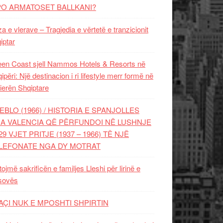
PO ARMATOSET BALLKANI?
za e vlerave – Tragjedia e vërtetë e tranzicionit
iptar
en Coast sjell Nammos Hotels & Resorts në
ipëri: Një destinacion i ri lifestyle merr formë në
ierën Shqiptare
EBLO (1966) / HISTORIA E SPANJOLLES
A VALENCIA QË PËRFUNDOI NË LUSHNJE
29 VJET PRITJE (1937 – 1966) TË NJË
LEFONATE NGA DY MOTRAT
tojmë sakrificën e familjes Lleshi për lirinë e
sovës
AÇI NUK E MPOSHTI SHPIRTIN