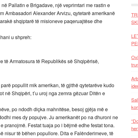
në Pallatin e Brigadave, një veprimtari me rastin e
hëm Ambasadori Alexander Arvizu, qytetarë amerikanë
TR
tarakë shqiptarë të misioneve paqeruajtëse dhe
SK
LE
shani u shpreh:
PE
Oxh
ave të Armatosura të Republikës së Shqipërisë,
tru
Arb
 parë popullit mik amerikan, të gjithë qytetarëve kudo
iden
ot në Shqipëri, t’u uroj nga zemra gëzuar Ditën e
Sal
ko
anëve, po ndodh diçka mahnitëse, besoj gjëja më e
odhi mes dy popujve. Ju amerikanët po na dhuroni ne
“Do
 e pranojmë. Festat tuaja po i bëjmë edhe festat tona.
her
në nisur të bëhen popullore. Dita e Falënderimeve, të