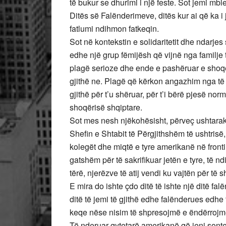
të bukur se dhurimi i një feste. Sot jemi mble
Ditës së Falënderimeve, ditës kur ai që ka i
fatlumi ndihmon fatkeqin.
Sot në kontekstin e solidaritetit dhe ndarje
edhe një grup fëmijësh që vijnë nga familje
plagë serioze dhe ende e pashëruar e shoqëri
gjithë ne. Plagë që kërkon angazhim nga të 
gjithë për t’u shëruar, për t’i bërë pjesë nor
shoqërisë shqiptare.
Sot mes nesh njëkohësisht, përveç ushtarak
Shefin e Shtabit të Përgjithshëm të ushtrisë
kolegët dhe miqtë e tyre amerikanë në frontin 
gatshëm për të sakrifikuar jetën e tyre, të nd
tërë, njerëzve të atij vendi ku vajtën për të s
E mira do ishte çdo ditë të ishte një ditë fa
ditë të jemi të gjithë edhe falënderues edhe 
keqe nëse nisim të shpresojmë e ëndërrojmë
Të nderuar qytetarë amerikanë që jeni sont