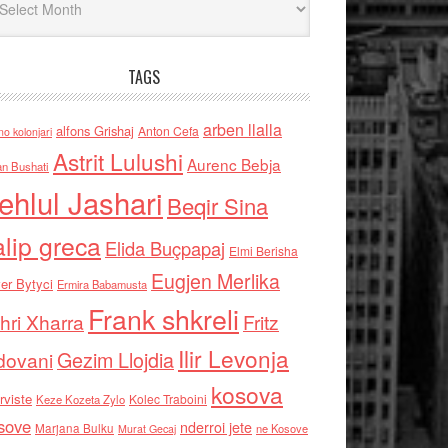
TAGS
arben llalla
alfons Grishaj
Anton Cefa
no kolonjari
Astrit Lulushi
Aurenc Bebja
an Bushati
ehlul Jashari
Beqir Sina
alip greca
Elida Buçpapaj
Elmi Berisha
Eugjen Merlika
er Bytyci
Ermira Babamusta
Frank shkreli
hri Xharra
Fritz
Ilir Levonja
Gezim Llojdia
dovani
kosova
rviste
Kolec Traboini
Keze Kozeta Zylo
sove
nderroi jete
Marjana Bulku
ne Kosove
Murat Gecaj