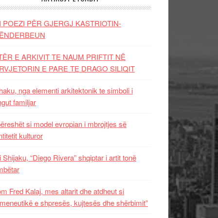
I POEZI PËR GJERGJ KASTRIOTIN-
ËNDERBEUN
TËR E ARKIVIT TE NAUM PRIFTIT NË
RVJETORIN E PARE TE DRAGO SILIQIT
aku, nga elementi arkitektonik te simboli i
ngut familjar
ëreshët si model evropian i mbrojtjes së
titetit kulturor
i Shijaku, “Diego Rivera” shqiptar i artit tonë
mbëtar
m Fred Kalaj, mes altarit dhe atdheut si
meneutikë e shpresës, kujtesës dhe shërbimit”