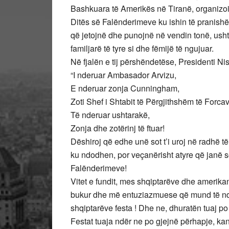
Bashkuara të Amerikës në Tiranë, organizoi 
Ditës së Falënderimeve ku ishin të pranis
që jetojnë dhe punojnë në vendin tonë, ush
familjarë të tyre si dhe fëmijë të ngujuar.
Në fjalën e tij përshëndetëse, Presidenti Ni
“I nderuar Ambasador Arvizu,
E nderuar zonja Cunningham,
Zoti Shef i Shtabit të Përgjithshëm të Forc
Të nderuar ushtarakë,
Zonja dhe zotërinj të ftuar!
Dëshiroj që edhe unë sot t’i uroj në radhë të
ku ndodhen, por veçanërisht atyre që janë s
Falënderimeve!
Vitet e fundit, mes shqiptarëve dhe amerik
bukur dhe më entuziazmuese që mund të nd
shqiptarëve festa ! Dhe ne, dhuratën tuaj po
Festat tuaja ndër ne po gjejnë përhapje, ka