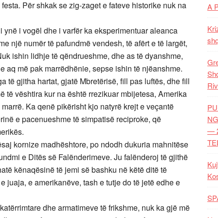
 festa. Për shkak se zig-zaget e fateve historike nuk na
A 
Kri
i ynë i vogël dhe i varfër ka eksperimentuar aleanca
shq
e një numër të pafundmë vendesh, të afërt e të largët,
. Nuk ishin lidhje të qëndrueshme, dhe as të dyanshme,
Gre
 e aq më pak marrëdhënie, sepse ishin të njëanshme.
Shq
të gjitha hartat, gjatë Mbretërisë, fill pas luftës, dhe fill
Riv
ë të vështira kur na është rrezikuar mbijetesa, Amerika
marrë. Ka qenë pikërisht kjo natyrë krejt e veçantë
PU
rinë e pacenueshme të simpatisë reciproke, që
NG
— 
erikës.
TE
kësaj kornize madhështore, po ndodh dukuria mahnitëse
undmi e Ditës së Falënderimeve. Ju falënderoj të gjithë
Kuj
hatë kënaqësinë të jemi së bashku në këtë ditë të
Ko
 e juaja, e amerikanëve, tash e tutje do të jetë edhe e
SP
hkatërrimtare dhe armatimeve të frikshme, nuk ka gjë më