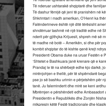
Të nderuar ushtarakë shqiptarë dhe familjarë
Të dashur fëmijë që jeni të pranishëm në kë
Shkrimtari i madh amerikan, O’Henri ka thënë
Falënderimeve është një ditë tërësisht ame
shndërruar tashmë në një traditë edhe në Shq
nderit për gjithçka Krijuesit, shpreh më së 
të madhe në botë – Amerikën, si dhe për popu
kombit shqiptar do të kishte qenë krejt ndry
Presidenti Obama duke na uruar Festën e Pav
‘Shtetet e Bashkuara janë krenare që e kanë
Prandaj le të na shërbejë edhe kjo darkë, j
mirënjohjen e thellë, për të shpërndarë bega
pse jo së bashku urimin e përjetshëm për nj
tanë. Ju faleminderit dhe mirë se keni ardhur
Mbrëmjen e përshëndeti edhe Ambasadori ame
Presidentin e Republikës dhe Zonjën Nishani
mikpresin këtë Festë tradicionale dhe klasi