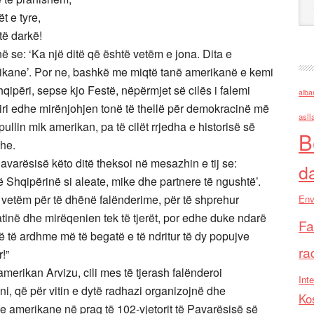
t e tyre,
të darkë!
 se: ‘Ka një ditë që është vetëm e jona. Dita e
rikane’. Por ne, bashkë me miqtë tanë amerikanë e kemi
ipëri, sepse kjo Festë, nëpërmjet së cilës i falemi
alba
miri edhe mirënjohjen tonë të thellë për demokracinë më
asll
llin mik amerikan, pa të cilët rrjedha e historisë së
B
she.
arësisë këto ditë theksoi në mesazhin e tij se:
d
 Shqipërinë si aleate, mike dhe partnere të ngushtë’.
o vetëm për të dhënë falënderime, për të shprehur
Env
tinë dhe mirëqenien tek të tjerët, por edhe duke ndarë
Fa
ë të ardhme më të begatë e të ndritur të dy popujve
ra
!”
rikan Arvizu, cili mes të tjerash falënderoi
Inte
, që për vitin e dytë radhazi organizojnë dhe
Ko
ke amerikane në prag të 102-vjetorit të Pavarësisë së