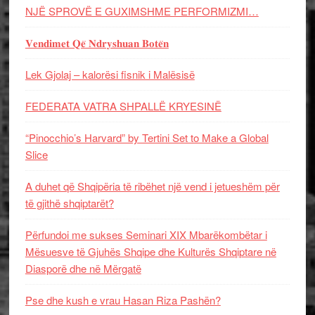
NJË SPROVË E GUXIMSHME PERFORMIZMI…
𝐕𝐞𝐧𝐝𝐢𝐦𝐞𝐭 𝐐𝐞̈ 𝐍𝐝𝐫𝐲𝐬𝐡𝐮𝐚𝐧 𝐁𝐨𝐭𝐞̈𝐧
Lek Gjolaj – kalorësi fisnik i Malësisë
FEDERATA VATRA SHPALLË KRYESINË
“Pinocchio’s Harvard” by Tertini Set to Make a Global
Slice
A duhet që Shqipëria të ribëhet një vend i jetueshëm për
të gjithë shqiptarët?
Përfundoi me sukses Seminari XIX Mbarëkombëtar i
Mësuesve të Gjuhës Shqipe dhe Kulturës Shqiptare në
Diasporë dhe në Mërgatë
Pse dhe kush e vrau Hasan Riza Pashën?