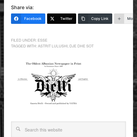
Share via:
Facebook
Twitter
Copy Link
More
FILED UNDER:
ESSE
TAGGED WITH:
ASTRIT LULUSHI
,
DJE DHE SOT