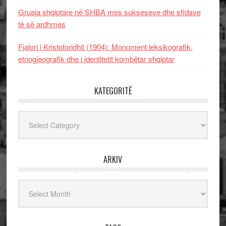
Gruaja shqiptare në SHBA mes sukseseve dhe sfidave
të së ardhmes
Fjalori i Kristoforidhit (1904): Monument leksikografik,
etnogjeografik dhe i identitetit kombëtar shqiptar
KATEGORITË
Kategoritë
ARKIV
Arkiv