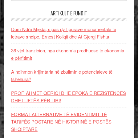
ARTIKUJT E FUNDIT
Dom Ndre Mjeda, sipas dy figurave monumentale të
letrave shqipe, Ernest Koliqit dhe At Gjergj Fishta
36 vjet tranzicion, nga ekonomia prodhuese te ekonomia
e përfitimit
A ndihmon krijimtaria në zbulimin e potencialeve të
fshehura?
PROF. AHMET QERIQI DHE EPOKA E REZISTENCЁS
DHE LUFTЁS PЁR LIRI!
FORMAT ALTERNATIVE TË EVIDENTIMIT TË
TARIFËS POSTARE NË HISTORINË E POSTËS
SHQIPTARE