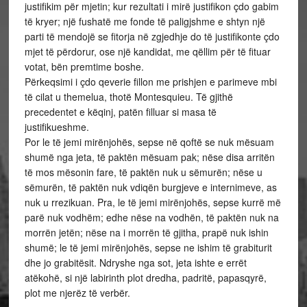
justifikim për mjetin; kur rezultati i mirë justifikon çdo gabim
të kryer; një fushatë me fonde të paligjshme e shtyn një
parti të mendojë se fitorja në zgjedhje do të justifikonte çdo
mjet të përdorur, ose një kandidat, me qëllim për të fituar
votat, bën premtime boshe.
Përkeqsimi i çdo qeverie fillon me prishjen e parimeve mbi
të cilat u themelua, thotë Montesquieu. Të gjithë
precedentet e këqinj, patën filluar si masa të
justifikueshme.
Por le të jemi mirënjohës, sepse në qoftë se nuk mësuam
shumë nga jeta, të paktën mësuam pak; nëse disa arritën
të mos mësonin fare, të paktën nuk u sëmurën; nëse u
sëmurën, të paktën nuk vdiqën burgjeve e internimeve, as
nuk u rrezikuan. Pra, le të jemi mirënjohës, sepse kurrë më
parë nuk vodhëm; edhe nëse na vodhën, të paktën nuk na
morrën jetën; nëse na i morrën të gjitha, prapë nuk ishin
shumë; le të jemi mirënjohës, sepse ne ishim të grabiturit
dhe jo grabitësit. Ndryshe nga sot, jeta ishte e errët
atëkohë, si një labirinth plot dredha, padritë, papasqyrë,
plot me njerëz të verbër.