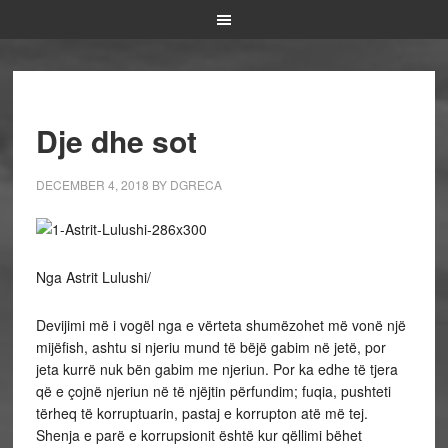
Dje dhe sot
DECEMBER 4, 2018
BY
DGRECA
Nga Astrit Lulushi/
Devijimi më i vogël nga e vërteta shumëzohet më vonë një
mijëfish, ashtu si njeriu mund të bëjë gabim në jetë, por
jeta kurrë nuk bën gabim me njeriun. Por ka edhe të tjera
që e çojnë njeriun në të njëjtin përfundim; fuqia, pushteti
tërheq të korruptuarin, pastaj e korrupton atë më tej.
Shenja e parë e korrupsionit është kur qëllimi bëhet