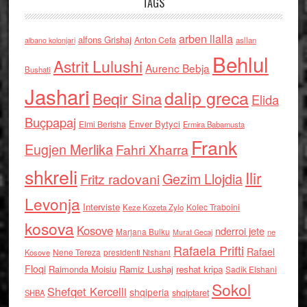
TAGS
arben llalla
alfons Grishaj
Anton Cefa
asllan
albano kolonjari
Behlul
Astrit Lulushi
Aurenc Bebja
Bushati
Jashari
dalip greca
Beqir Sina
Elida
Buçpapaj
Enver Bytyci
Elmi Berisha
Ermira Babamusta
Frank
Eugjen Merlika
Fahri Xharra
shkreli
Ilir
Gezim Llojdia
Fritz radovani
Levonja
Interviste
Kolec Traboini
Keze Kozeta Zylo
kosova
Kosove
nderroi jete
Marjana Bulku
ne
Murat Gecaj
Rafaela Prifti
Rafael
Nene Tereza
Kosove
presidenti Nishani
Floqi
Raimonda Moisiu
Ramiz Lushaj
reshat kripa
Sadik Elshani
Sokol
Shefqet Kercelli
shqiperia
shqiptaret
SHBA