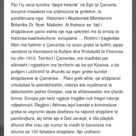
Pёr t’iu vёnё kundra “djepit helenik” nё Epir tё Çamёris,
lexojmё masakrat mё çnjerёzore tё grekëve, tё
pёrshkruara nga: Historiani i Akademisë Mbretёrore
Britanike Dr. Noel Malkolm. Ai thekson se “fati i
shqiptarёve çamё ёshtё njё nga sekretet mё tё errёta tё
historisё bashkёkohore evropiane … Rrёfimi i tragjedisё
fillon me kalimin e Çamёrisё nё anёn greke tё kufirit, sipas
vendimit tё Komisionit tё Kufijve dhe Protokollit tё Firences
nё vitin 1913. Territori i Çamёrisё, me madhësi pёr
afёrsisht i ngjashёm me territorin qё ka sot Kosova, u bё
poligon i ushtrimit tё dhunës sё egёr greke kundёr
shqiptarёve tё Çamërisё… Plani grek ishte, qё shqiptarёt
ortodoksё tё asimiloheshin, ndёrsa ata myslimanё tё
dёboheshin jashtё Greqisё, ose tё shfaroseshin me çfardo
forme. Evropa pёr kёto ngjarje tragjike nuk tregoi ndonjё
ndjeshmёri. Regjimi i Athines lejoi bandat e kriminelёve
grekё tё vepronin sipas dёshirёs nё rajonet shqiptare tё
pambrojtura, siç ishte ajo e Deli Janaqit, e cila plaçkiti,
dhunoi dhe vrau njё numur tё madh tё banorёve mё
shumё se 100 fshatarё shqiptarё. Ajo urdhёroi