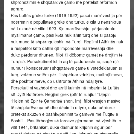
shpronёzimin e shqiptarёve çamё me pretekst reformёn
agrare.
Pas Luftёs greko-turke (1919-1922) pasoi marrёveshja pёr
ndërrimin e popullatёs greke dhe turke, e cila u nёnshkrua
nё Lozanё nё vitin 1923. Kjo marrëveshje, pёrjashtonte
myslimanёt çamё, pasi kёta nuk ishin turq dhe si pasojё
nuk mund tё shpёrnguleshin nё Turqi. Regjimi i Athinёs nuk
e respektoi kёtё dallim qё impononte marrëveshja dhe
duke pёrdorur dhunёn, filloi t’i dëbonte çamёt nё drejtim tё
Turqisё. Persekutimet ishin aq tё padurueshme, saqё njё
numur i konsideruar i shqiptarёve çamё u vetëdeklaruan si
turq, vetёm e vetёm pёr t’i shpёtuar vdekjes, maltrajtimeve,
dhe poshtёrimeve, qё ushtronte Athina ndaj tyre.
Persekutimi vazhdoi dhe arriti kulmin nё mbarim tё Luftёs
sё Dytё Botёrore. Regjimi grek (pёr tё ruajtur “Djepin
“Helen në Epir tё Çamerisё shen. Im), filloi vrasjen masive
tё shqiptarёve çamё dhe dёbimin e tyre, duke pёrdorur
pretekst akuzёn e bashkёpunimit tё çamёve me Fuqitё e
Boshtit. Pas tёrheqjes sё forcave gjermane, nё vjeshtёn e
vitit 1944, britanikët, duke dashur tё krijonin siguri pёr
rrugёt detare nё pjesёn e detit Jon, inkurajuan gjeneralin