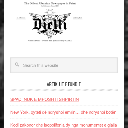
ARTIKUJT E FUNDIT
SPAÇI NUK E MPOSHTI SHPIRTIN
New York, qyteti që ndryshoi emrin… dhe ndryshoi botën
Kodi zakonor dhe isopolifonia dy nga monumentet e gjalla