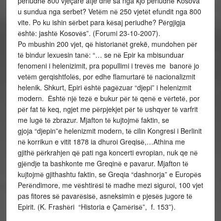
periudhё 800 vjeçare atje dhe sa nga kjo periudhё Kosova
u sundua nga serbet? Vetёm nё 250 vjetёt efundit nga 800
vite. Po ku ishin sёrbet para kёsaj periudhe? Pёrgjigja
ёshtё: jashtё Kosovёs”. (Forumi 23-10-2007).
Po mbushin 200 vjet, qё historianёt grekë, mundohen pёr
tё bindur lexuesin tanё: “… se nё Epir ka mbisunduar
fenomeni i helenizimit, pra popullimi i trevёs me banorё jo
vetёm gerqishtfolёs, por edhe flamurtarё tё nacionalizmit
helenik. Shkurt, Epiri ёshtё pagёzuar “djepi” i helenizmit
modern. Ёshtё njё tezё e bukur pёr tё qenё e vёrtetё, por
pёr fat tё keq, ngjet me pёrpjekjet pёr tё ushqyer tё varfrit
me lugё tё zbrazur. Mjafton tё kujtojmё faktin, se
gjoja “djepin”e helenizmit modern, tё cilin Kongresi i Berlinit
nё korrikun e vitit 1878 ia dhuroi Greqisё,…Athina me
gjithё pёrkrahjen qё pati nga koncerti evropian, nuk qe nё
gjёndje ta bashkonte me Greqinё e pavarur. Mjafton tё
kujtojmё gjithashtu faktin, se Greqia “dashnorja” e Europёs
Perёndimore, me vёshtirёsi tё madhe mezi siguroi, 100 vjet
pas fitores sё pavarёsisё, asneksimin e pjesёs jugore tё
Epirit. (K. Frashёri “Historia e Çamёrisё”, f. 153”).