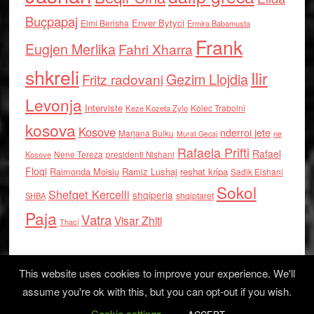
Buçpapaj
Enver Bytyci
Elmi Berisha
Ermira Babamusta
Frank
Eugjen Merlika
Fahri Xharra
shkreli
Ilir
Gezim Llojdia
Fritz radovani
Levonja
Interviste
Kolec Traboini
Keze Kozeta Zylo
kosova
Kosove
nderroi jete
Marjana Bulku
ne
Murat Gecaj
Rafaela Prifti
Rafael
Nene Tereza
Kosove
presidenti Nishani
Floqi
Raimonda Moisiu
Ramiz Lushaj
reshat kripa
Sadik Elshani
Sokol
Shefqet Kercelli
shqiperia
shqiptaret
SHBA
Paja
Vatra
Visar Zhiti
Thaci
This website uses cookies to improve your experience. We'll
assume you're ok with this, but you can opt-out if you wish.
Cookie settings
Log in