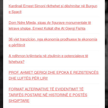
Kardinali Ernest Simoni rikthehet si dëshmitar në Burgun
e Spaçit
Dom Ndre Mjeda, sipas dy figurave monumentale të
letrave shqipe, Ernest Koliqit dhe At Gjergj Fishta
36 vjet tranzicion, nga ekonomia prodhuese te ekonomia
e përfitimit
A ndihmon krijimtaria në zbulimin e potencialeve të
fshehura?
PROF. AHMET QERIQI DHE EPOKA E REZISTENCЁS
DHE LUFTЁS PЁR LIRI!
FORMAT ALTERNATIVE TË EVIDENTIMIT TË
TARIFËS POSTARE NË HISTORINË E POSTËS
SHQIPTARE