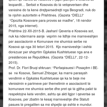
leopardit… Serbёt e Kosovёs do tё vetqeverisen dhe
varёsinё do ta kenё drejtpёrsёdrejti nga Beogradi, nuk do
tё njohin autoritetin e Prishtinёs. (Gazeta “DIELLI”
“Opozita Kosovare para provёs sё madhe”, 18 nёndor
2015, nga internet).
Prishtinё 22-XII-2015-B. Jashari/ Qeveria e Kosovёs sot,
nuk ka ndёrmarrё asnjё veprim nё lidhje me marrёveshjen
pёr asociacionin e Komunave me shumicё serbe nё
Kosovё qё nga 30 tetori 2015. Kjo marrёveshje i ёshtё
dorёzuar pёr shqyrtim Gjykatёs Kushtetuese nga ana e
presidencёs sё Republikёs. (Gazeta “DIELLI”, 22-12-
2015).
Prof. Dr. Flori Bruqi shkruan: “Pёrfaqёsuesi i Posaçëm i BE-
sё nё Kosovё, Samuel Zhbogar, ka marrё parasysh
vendimin e Gjykatёs Kushtetuese qё ka tё bёjё me
vlerёsimin e parimeve pёr themelimin e asociacionit tё
komunave me shumicё serbe dhe pret qё tё gjitha palёt tё
respektojnё kёtё vendim, ashtu qё akti ligjor i qeverisё sё
Kosovёs, pёr zbatim tё kёsaj marrёveshje dhe Statuti
pasues tё pregatiten sa mё shpejtё qё ёshtё e mundur.