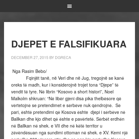
DJEPET E FALSIFIKUARA
DECEMBER 27, 2015
BY
DGRECA
Nga Rasim Bebo/
Fqinjët tanë, në Veri dhe në Jug, tregojnë se kanё
oreks tё madh, kur i konsiderojnë trojet tona “Djepe” tё
vendit tё tyre. Nё librin “Kosovo a short histori”, Noel
Malkolm shkruan: “Nё libёr gjeni disa pika thelbёsore qё
vёrtetojnё se pretendimet e sёrbёve nuk qёndrojnё. Sё
pari, ёshtё pretendimi qё Kosova ёshte djepi i sёrbёve nё
Ballkan dhe kjo dihet qё ёshte e pavёrtetё. Sёrbёt erdhёn
nё Ballkan nё shek. e VII dhe nё kёtё territor u
zёvёndёsuan nga sundimi ottoman nё shek. e XV. Kemi njё