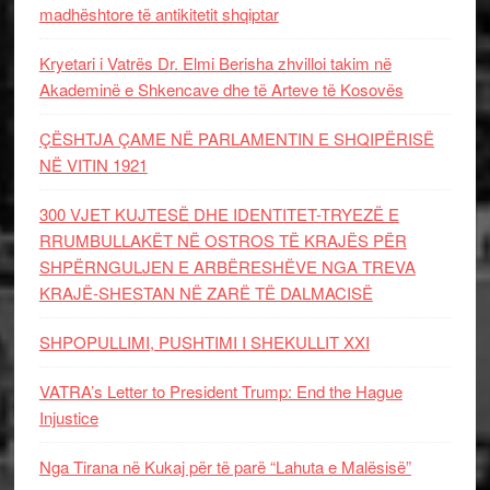
madhështore të antikitetit shqiptar
Kryetari i Vatrës Dr. Elmi Berisha zhvilloi takim në
Akademinë e Shkencave dhe të Arteve të Kosovës
ÇËSHTJA ÇAME NË PARLAMENTIN E SHQIPËRISË
NË VITIN 1921
300 VJET KUJTESË DHE IDENTITET-TRYEZË E
RRUMBULLAKËT NË OSTROS TË KRAJËS PËR
SHPËRNGULJEN E ARBËRESHËVE NGA TREVA
KRAJË-SHESTAN NË ZARË TË DALMACISË
SHPOPULLIMI, PUSHTIMI I SHEKULLIT XXI
VATRA’s Letter to President Trump: End the Hague
Injustice
Nga Tirana në Kukaj për të parë “Lahuta e Malësisë”