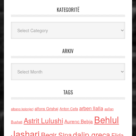
KATEGORITË
Kategoritë
ARKIV
Arkiv
TAGS
arben llalla
alfons Grishaj
Anton Cefa
asllan
albano kolonjari
Behlul
Astrit Lulushi
Aurenc Bebja
Bushati
Jashari
dalip greca
Beqir Sina
Elida