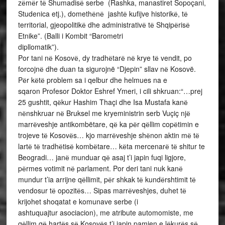
zёmёr tё Shumadisё serbe (Rashka, manastiret Sopoçani,
Studenica etj.), domethёnё jashtё kufijve historikё, tё
territorial, gjeopolitikё dhe administrativё tё Shqipёrisё
Etnike”. (Balli i Kombit “Barometri
dipllomatik”).
Por tani nё Kosovё, dy tradhёtarё nё krye tё vendit, po
forcojnё dhe duan ta sigurojnë “Djepin” sllav nё Kosovë.
Pёr kёtё problem sa i qelbur dhe helmues na e
sqaron Profesor Doktor Eshref Ymeri, i cili shkruan:“…prej
25 gushtit, qёkur Hashim Thaçi dhe Isa Mustafa kanё
nёnshkruar nё Bruksel me kryeministrin serb Vuçiç njё
marrёveshje antikombëtare, qё ka pёr qёllim copёtimin e
trojeve tё Kosovёs… kjo marrёveshje shёnon aktin mё tё
lartё tё tradhёtisё kombёtare… kёta mercenarё tё shitur te
Beogradi… janё munduar qё asaj t’i japin fuqi ligjore,
pёrmes votimit nё parlament. Por deri tani nuk kanё
mundur t’ia arrijne qёllimit, pёr shkak tё kundёrshtimit tё
vendosur tё opozitёs… Sipas marrёveshjes, duhet tё
krijohet shoqatat e komunave serbe (i
ashtuquajtur asociacion), me atribute automomiste, me
qёllim qё hartёs sё Kosovёs t’i japin pamjen e lёkurёs sё