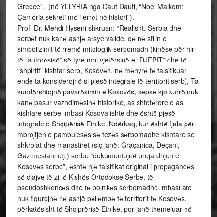
Greece”. (në YLLYRIA nga Daut Dauti, “Noel Malkom:
Çamёria sekreti mё i errёt nё histori”).
Prof. Dr. Mehdi Hyseni shkruan: “Realisht, Serbia dhe
serbёt nuk kanё asnjё arsye valide, qё nё stilin e
simbolizimit tё rremё mitologjik serbomadh (kinёse pёr hir
tё “autorёsisё” sё tyre mbi vjetёrsinё e “DJEPIT” dhe tё
“shpirtit” kishtar serb, Kosovёn, nё mёnyrё tё falsifikuar
ende ta konsiderojnё si pjesё integrale tё territorit serb), Ta
kundёrshtojnё pavarёsimin e Kosovёs, sepse kjo kurrё nuk
kanё pasur vazhdimёsinё historike, as shtetёrore e as
kishtare serbe, mbasi Kosova ishte dhe ёshtё pjesё
integrale e Shqipёrisё Etnike. Ndёrkaq, kur ёshtё fjala pёr
mbrojtjen e pambulesёs sё tezёs sёrbomadhe kishtare se
shkrolat dhe manastiret (siç janё: Graçanica, Deçani,
Gazimestani etj,) serbe “dokumentojnё prejardhjen e
Kosovёs serbe”, ёshtё njё falsifikat original i propagandёs
sё djajve tё zi tё Kishёs Ortodokse Serbe, tё
pseudoshkencёs dhe tё politikёs serbomadhe, mbasi ato
nuk figurojnё nё asnjë pёllёmbё tё territorit tё Kosovёs,
pёrkatёsisht tё Shqiprёrisё Etnike, por janё themeluar nё