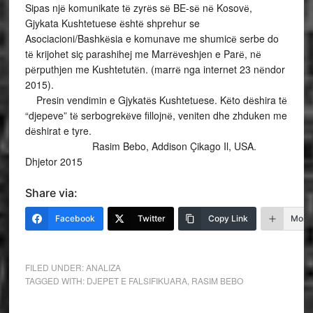
Sipas njё komunikate tё zyrёs sё BE-sё nё Kosovё,
Gjykata Kushtetuese ёshtё shprehur se
Asociacioni/Bashkёsia e komunave me shumicё serbe do
tё krijohet siç parashihej me Marrёveshjen e Parё, nё
pёrputhjen me Kushtetutёn. (marrё nga internet 23 nёndor
2015).
Presin vendimin e Gjykatёs Kushtetuese. Kёto dёshira tё
“djepeve” tё serbogrekёve fillojnё, veniten dhe zhduken me
dёshirat e tyre.
Rasim Bebo, Addison Çikago Il, USA.
Dhjetor 2015
Share via:
Facebook
Twitter
Copy Link
More
FILED UNDER:
ANALIZA
TAGGED WITH:
DJEPET E FALSIFIKUARA
,
RASIM BEBO