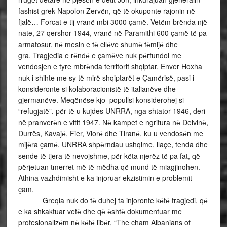
fashist grek Napolon Zervёn, qё tё okuponte rajonin nё
fjalё… Forcat e tij vranё mbi 3000 çamё. Vetёm brёnda njё
nate, 27 qershor 1944, vranё nё Paramithi 600 çamё tё pa
armatosur, nё mesin e tё cilёve shumё fёmijё dhe
gra. Tragjedia e rёndё e çamёve nuk pёrfundoi me
vendosjen e tyre mbrёnda territorit shqiptar. Enver Hoxha
nuk i shihte me sy tё mirё shqiptarёt e Çamёrisё, pasi i
konsideronte si kolaboracionistё tё italianёve dhe
gjermanёve. Meqёnёse kjo popullsi konsiderohej si
“refugjatё”, pёr tё u kujdes UNRRA, nga shtator 1946, deri
në pranverёn e vitit 1947. Nё kampet e ngritura nё Delvinё,
Durrës, Kavajё, Fier, Vlorё dhe Tiranё, ku u vendosёn me
mijёra çamё, UNRRA shpёrndau ushqime, ilaçe, tenda dhe
sende tё tjera tё nevojshme, pёr kёta njerёz tё pa fat, qё
pёrjetuan tmerret mё tё mёdha qё mund tё miagjinohen.
Athina vazhdimisht e ka injoruar ekzistimin e problemit
çam.
Greqia nuk do tё duhej ta injoronte kёtё tragjedi, qё
e ka shkaktuar vetё dhe qё ёshtё dokumentuar me
profesionalizёm nё kёtё libёr, “The cham Albanians of