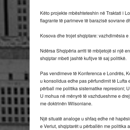
Këto projekte mbështeteshin në Traktati i Lo
flagrante të parimeve të barazisë sovrane d
Kosova dhe trojet shqiptare: vazhdimësia e 
Ndërsa Shqipëria arriti të mbijetojë si një e
shqiptar mbeti jashtë kufijve të saj politikë.
Pas vendimeve të Konferenca e Londrës, Kos
u konsolidua edhe pas përfundimit të Lufta 
përball me politika sistematike represioni; 
U mohua në mënyrë të vazhdueshme e drejta
me doktrinën Wilsoniane.
Një situatë analoge u shfaq edhe në hapësir
e Veriut, shqiptarët u përballën me politika