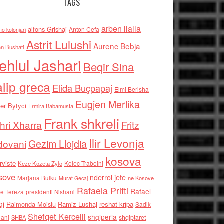
TAGS
arben llalla
alfons Grishaj
Anton Cefa
no kolonjari
Astrit Lulushi
Aurenc Bebja
an Bushati
ehlul Jashari
Beqir Sina
alip greca
Elida Buçpapaj
Elmi Berisha
Eugjen Merlika
er Bytyci
Ermira Babamusta
Frank shkreli
hri Xharra
Fritz
Ilir Levonja
Gezim Llojdia
dovani
kosova
rviste
Kolec Traboini
Keze Kozeta Zylo
sove
nderroi jete
Marjana Bulku
ne Kosove
Murat Gecaj
Rafaela Prifti
Rafael
e Tereza
presidenti Nishani
qi
Raimonda Moisiu
Ramiz Lushaj
reshat kripa
Sadik
Shefqet Kercelli
shqiperia
hani
shqiptaret
SHBA