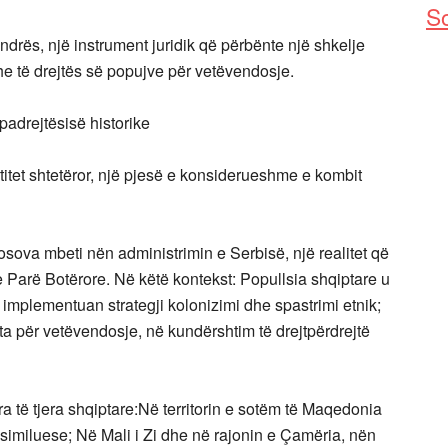
So
ndrës, një instrument juridik që përbënte një shkelje
he të drejtës së popujve për vetëvendosje.
padrejtësisë historike
ntitet shtetëror, një pjesë e konsiderueshme e kombit
ova mbeti nën administrimin e Serbisë, një realitet që
e Parë Botërore. Në këtë kontekst: Popullsia shqiptare u
U implementuan strategji kolonizimi dhe spastrimi etnik;
 për vetëvendosje, në kundërshtim të drejtpërdrejtë
a të tjera shqiptare:Në territorin e sotëm të Maqedonia
 asimiluese; Në Mali i Zi dhe në rajonin e Çamëria, nën