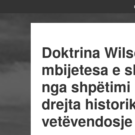
Doktrina Wil
mbijetesa e sh
nga shpëtimi 
drejta histor
vetëvendosje