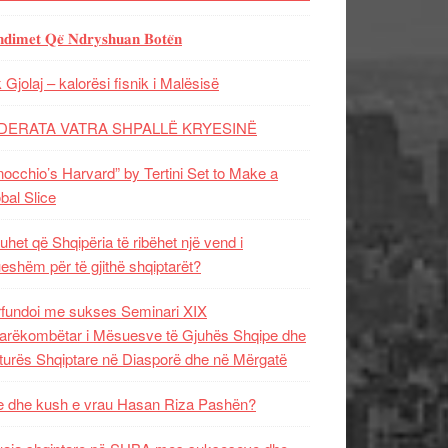
𝐝𝐢𝐦𝐞𝐭 𝐐𝐞̈ 𝐍𝐝𝐫𝐲𝐬𝐡𝐮𝐚𝐧 𝐁𝐨𝐭𝐞̈𝐧
 Gjolaj – kalorësi fisnik i Malësisë
DERATA VATRA SHPALLË KRYESINË
nocchio’s Harvard” by Tertini Set to Make a
bal Slice
uhet që Shqipëria të ribëhet një vend i
ueshëm për të gjithë shqiptarët?
fundoi me sukses Seminari XIX
rëkombëtar i Mësuesve të Gjuhës Shqipe dhe
turës Shqiptare në Diasporë dhe në Mërgatë
 dhe kush e vrau Hasan Riza Pashën?