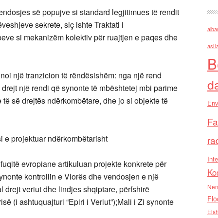
endosjes së popujve si standard legjitimues të rendit
eshjeve sekrete, siç ishte Traktati i
alba
beve si mekanizëm kolektiv për ruajtjen e paqes dhe
asll
B
ënoi një tranzicion të rëndësishëm: nga një rend
d
 drejt një rendi që synonte të mbështetej mbi parime
e të së drejtës ndërkombëtare, dhe jo si objekte të
Env
Fa
si e projektuar ndërkombëtarisht
ra
Inte
uqitë evropiane artikuluan projekte konkrete për
Ko
 synonte kontrollin e Vlorës dhe vendosjen e një
Nen
l drejt veriut dhe lindjes shqiptare, përfshirë
Flo
(i ashtuquajturi “Epiri i Veriut”);Mali i Zi synonte
Els