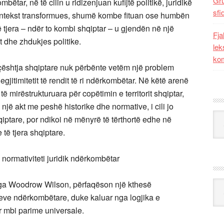
Gr
mbëtar, në të cilin u ridizenjuan kufijtë politikë, juridikë
sfi
kontekst transformues, shumë kombe fituan ose humbën
të tjera – ndër to kombi shqiptar – u gjendën në një
Fja
t dhe zhdukjes politike.
lek
kom
çështja shqiptare nuk përbënte vetëm një problem
legjitimitetit të rendit të ri ndërkombëtar. Në këtë arenë
të mirëstrukturuara për copëtimin e territorit shqiptar,
një akt me peshë historike dhe normative, i cili jo
Kat
qiptare, por ndikoi në mënyrë të tërthortë edhe në
 të tjera shqiptare.
 normativiteti juridik ndërkombëtar
ar nga Woodrow Wilson, përfaqëson një kthesë
Ark
eve ndërkombëtare, duke kaluar nga logjika e
r mbi parime universale.