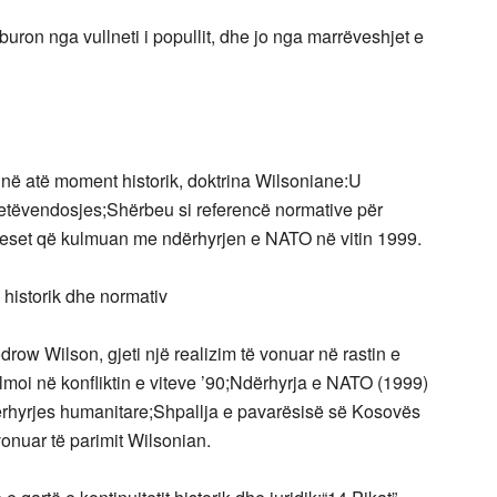
k buron nga vullneti i popullit, dhe jo nga marrëveshjet e
t në atë moment historik, doktrina Wilsoniane:U
vetëvendosjes;Shërbeu si referencë normative për
ceset që kulmuan me ndërhyrjen e NATO në vitin 1999.
historik dhe normativ
drow Wilson, gjeti një realizim të vonuar në rastin e
moi në konfliktin e viteve ’90;Ndërhyrja e NATO (1999)
ërhyrjes humanitare;Shpallja e pavarësisë së Kosovës
onuar të parimit Wilsonian.