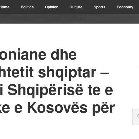
Home
Politics
Opinion
Culture
Sports
Economy
soniane dhe
tetit shqiptar –
i Shqipërisë te e
ike e Kosovës për