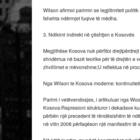
Wilson afirmoi parimin se legjitimiteti politi
fshehta ndërmjet fuqive të mëdha.
3. Ndikimi indirekt në çështjen e Kosovës
Megjithëse Kosova nuk përfitoi drejtpërdrej
shndërrua në bazë teorike për të drejtën e 
zhvillimet e mëvonshme;U reflektua në pro
Nga Wilson te Kosova moderne: kontinuiteti 
Parimi i vetëvendosjes, i artikuluar nga Woo
Kosova:Represioni strukturor i dekadave kul
përbën një precedent të rëndësishëm të nd
në vitin 2008 përfaqëson një manifestim të v