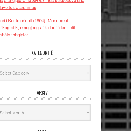
uaja shqiptare në SHBA mes sukseseve dhe
dave të së ardhmes
lori i Kristoforidhit (1904): Monument
sikografik, etnogjeografik dhe i identitetit
bëtar shqiptar
KATEGORITË
egoritë
ARKIV
iv