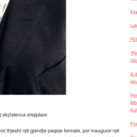
𝐕𝐞
Lek
FE
“Pi
Glo
A d
jet
Për
Mba
Kul
j ekzistenca shqiptare
Pse
oi thjesht një gjendje paqeje formale, por inauguroi një