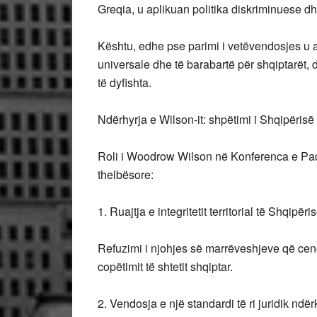
Greqia, u aplikuan politika diskriminuese d
Kështu, edhe pse parimi i vetëvendosjes u a
universale dhe të barabartë për shqiptarët, 
të dyfishta.
Ndërhyrja e Wilson-it: shpëtimi i Shqipëris
Roli i Woodrow Wilson në Konferenca e Paq
thelbësore:
1. Ruajtja e integritetit territorial të Shqipëri
Refuzimi i njohjes së marrëveshjeve që ceno
copëtimit të shtetit shqiptar.
2. Vendosja e një standardi të ri juridik ndë