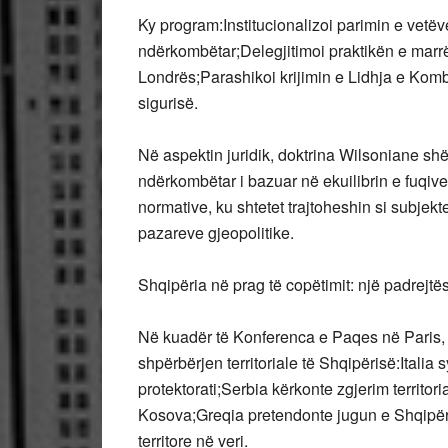
Ky program:Institucionalizoi parimin e vetëv
ndërkombëtar;Delegjitimoi praktikën e marrëv
Londrës;Parashikoi krijimin e Lidhja e Kom
sigurisë.
Në aspektin juridik, doktrina Wilsoniane sh
ndërkombëtar i bazuar në ekuilibrin e fuqive
normative, ku shtetet trajtoheshin si subjekt
pazareve gjeopolitike.
Shqipëria në prag të copëtimit: një padrejtë
Në kuadër të Konferenca e Paqes në Paris, f
shpërbërjen territoriale të Shqipërisë:Italia
protektorati;Serbia kërkonte zgjerim territoria
Kosova;Greqia pretendonte jugun e Shqipërisë 
territore në veri.