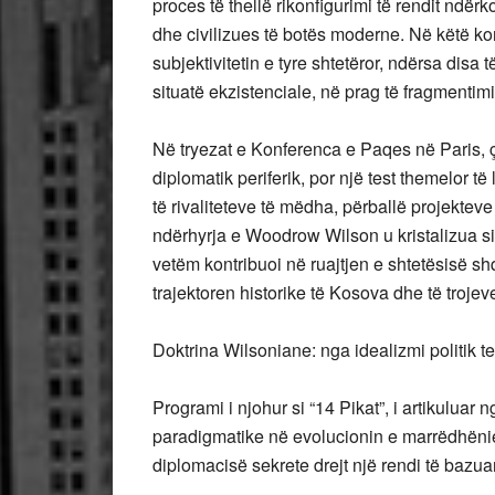
proces të thellë rikonfigurimi të rendit ndërko
dhe civilizues të botës moderne. Në këtë 
subjektivitetin e tyre shtetëror, ndërsa disa 
situatë ekzistenciale, në prag të fragmentimi
Në tryezat e Konferenca e Paqes në Paris, 
diplomatik periferik, por një test themelor të 
të rivaliteteve të mëdha, përballë projekteve 
ndërhyrja e Woodrow Wilson u kristalizua si 
vetëm kontribuoi në ruajtjen e shtetësisë sh
trajektoren historike të Kosova dhe të trojeve
Doktrina Wilsoniane: nga idealizmi politik te
Programi i njohur si “14 Pikat”, i artikulu
paradigmatike në evolucionin e marrëdhëni
diplomacisë sekrete drejt një rendi të bazua