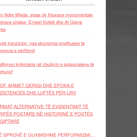
 Ndre Mjeda, sipas dy figurave monumentale
letrave shqipe, Ernest Koliqit dhe At Gjergj
hta
vjet tranzicion, nga ekonomia prodhuese te
nomia e përfitimit
dihmon krijimtaria në zbulimin e potencialeve të
ehura?
OF. AHMET QERIQI DHE EPOKA E
ZISTENCЁS DHE LUFTЁS PЁR LIRI!
RMAT ALTERNATIVE TË EVIDENTIMIT TË
RIFËS POSTARE NË HISTORINË E POSTËS
QIPTARE
Ë SPROVË E GUXIMSHME PERFORMIZMI…