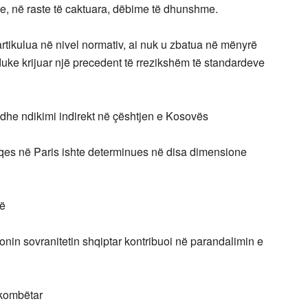
he, në raste të caktuara, dëbime të dhunshme.
rtikulua në nivel normativ, ai nuk u zbatua në mënyrë
duke krijuar një precedent të rrezikshëm të standardeve
ë dhe ndikimi indirekt në çështjen e Kosovës
es në Paris ishte determinues në disa dimensione
së
nin sovranitetin shqiptar kontribuoi në parandalimin e
rkombëtar