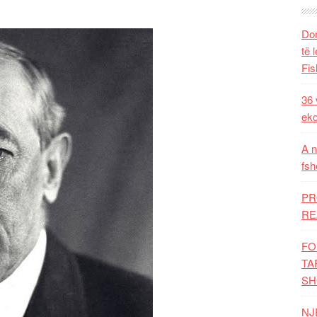
Dom
të 
Fis
36 
eko
A n
fsh
PR
RE
FO
TA
SH
NJ