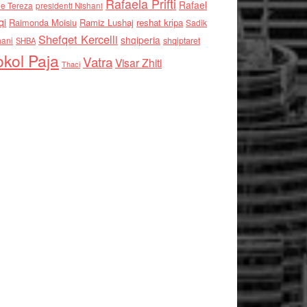
Rafaela Prifti
Rafael
e Tereza
presidenti Nishani
qi
Raimonda Moisiu
Ramiz Lushaj
reshat kripa
Sadik
Shefqet Kercelli
shqiperia
hani
shqiptaret
SHBA
kol Paja
Vatra
Visar Zhiti
Thaci