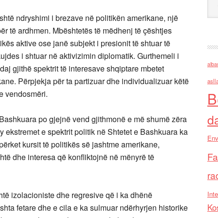
shtë ndryshimi i brezave në politikën amerikane, një
ër të ardhmen. Mbështetës të mëdhenj të çështjes
ikës aktive ose janë subjekt i presionit të shtuar të
ujdes i shtuar në aktivizimin diplomatik. Gurthemeli i
alba
 gjithë spektrit të interesave shqiptare mbetet
ane. Përpjekja për ta partizuar dhe individualizuar këtë
asll
he vendosmëri.
B
d
t e Bashkuara po gjejnë vend gjithmonë e më shumë zëra
 dy ekstremet e spektrit politik në Shtetet e Bashkuara ka
Env
ërket kursit të politikës së jashtme amerikane,
Fa
shtë dhe interesa që konfliktojnë në mënyrë të
ra
htë izolacioniste dhe regresive që i ka dhënë
Inte
Ko
eshta fetare dhe e cila e ka sulmuar ndërhyrjen historike