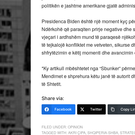
politikën e jashtme amerikane gjatë adminis
Presidenca Biden është një moment kyç për 
Ndërkohë që paraqiten prirje negative dhe 
vjeçari i ardhshëm mund të paraqesë njëkoh
të tejkalojë konfliktet me vetveten, sikurse 
shfrytëzimin e këtij momenti dhe avancimin
*Ky artikull mbështetet nga “Sbunker” përm
Mendimet e shprehura këtu janë të autorit
të Shtetit.
Share via:
Facebook
Twitter
Copy Li
FILED UNDER:
OPINION
TAGGED WITH:
AKRI ÇIPA
,
SHQIPERIA-SHBA
,
STRATEG