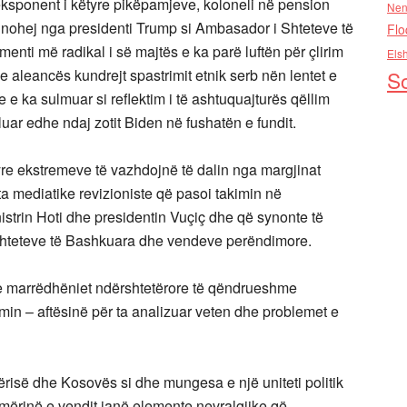
 eksponent i këtyre pikëpamjeve, koloneli në pension
Nen
minohej nga presidenti Trump si Ambasador i Shteteve të
Flo
nti më radikal i së majtës e ka parë luftën për çlirim
Els
e aleancës kundrejt spastrimit etnik serb nën lentet e
So
e e ka sulmuar si reflektim i të ashtuquajturës qëllim
kluar edhe ndaj zotit Biden në fushatën e fundit.
re ekstremeve të vazhdojnë të dalin nga margjinat
ta mediatike revizioniste që pasoi takimin në
strin Hoti dhe presidentin Vuçiç dhe që synonte të
të Shteteve të Bashkuara dhe vendeve perëndimore.
dhe marrëdhëniet ndërshtetërore të qëndrueshme
min – aftësinë për ta analizuar veten dhe problemet e
risë dhe Kosovës si dhe mungesa e një uniteti politik
mërinë e vendit janë elemente nevralgjike që