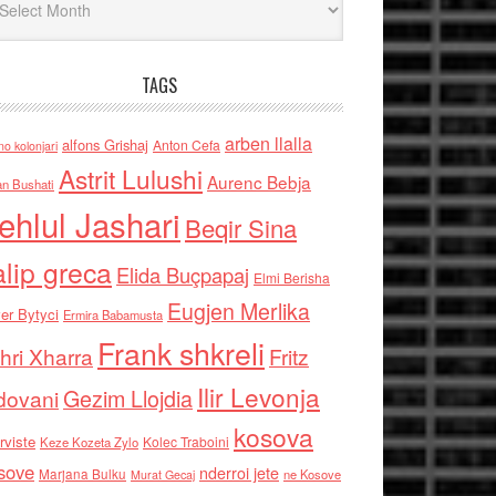
TAGS
arben llalla
alfons Grishaj
Anton Cefa
no kolonjari
Astrit Lulushi
Aurenc Bebja
an Bushati
ehlul Jashari
Beqir Sina
alip greca
Elida Buçpapaj
Elmi Berisha
Eugjen Merlika
er Bytyci
Ermira Babamusta
Frank shkreli
hri Xharra
Fritz
Ilir Levonja
Gezim Llojdia
dovani
kosova
rviste
Kolec Traboini
Keze Kozeta Zylo
sove
nderroi jete
Marjana Bulku
ne Kosove
Murat Gecaj