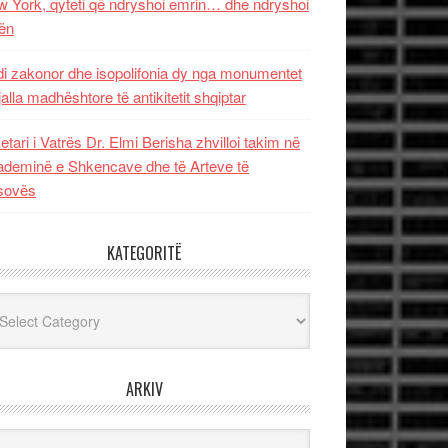
 York, qyteti që ndryshoi emrin… dhe ndryshoi
ën
i zakonor dhe isopolifonia dy nga monumentet
jalla madhështore të antikitetit shqiptar
etari i Vatrës Dr. Elmi Berisha zhvilloi takim në
deminë e Shkencave dhe të Arteve të
sovës
KATEGORITË
egoritë
ARKIV
iv