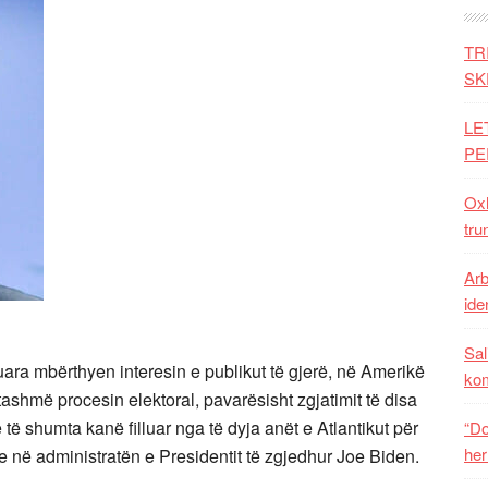
TR
SK
LE
PE
Oxh
tru
Arb
iden
Sal
ara mbërthyen interesin e publikut të gjerë, në Amerikë
ko
ashmë procesin elektoral, pavarësisht zgjatimit të disa
të shumta kanë filluar nga të dyja anët e Atlantikut për
“Do
her
 në administratën e Presidentit të zgjedhur Joe Biden.