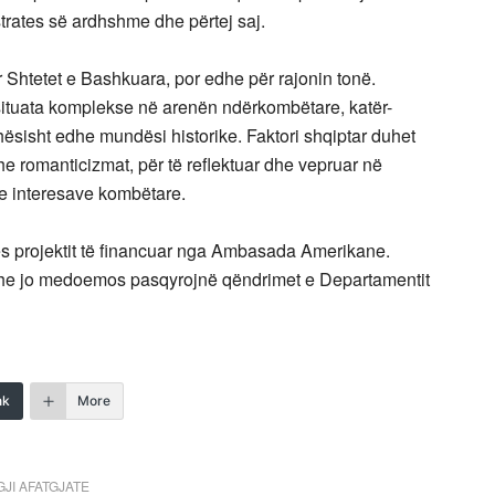
trates së ardhshme dhe përtej saj.
Shtetet e Bashkuara, por edhe për rajonin tonë.
situata komplekse në arenën ndërkombëtare, katër-
ësisht edhe mundësi historike. Faktori shqiptar duhet
dhe romanticizmat, për të reflektuar dhe vepruar në
 e interesave kombëtare.
es projektit të financuar nga Ambasada Amerikane.
 dhe jo medoemos pasqyrojnë qëndrimet e Departamentit
nk
More
JI AFATGJATE