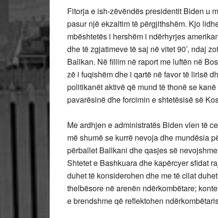
Fitorja e ish-zëvëndës presidentit Biden u 
pasur një ekzaltim të përgjithshëm. Kjo lidhe
mbështetës i hershëm i ndërhyrjes amerikane
dhe të zgjatimeve të saj në vitet 90’, ndaj z
Ballkan. Në fillim në raport me luftën në B
zë i fuqishëm dhe i qartë në favor të lirisë
politikanët aktivë që mund të thonë se kanë 
pavarësinë dhe forcimin e shtetësisë së Ko
Me ardhjen e administratës Biden vlen të cel
më shumë se kurrë nevoja dhe mundësia për n
përballet Ballkani dhe qasjes së nevojshme
Shtetet e Bashkuara dhe kapërcyer sfidat raj
duhet të konsiderohen dhe me të cilat duhet
thelbësore në arenën ndërkombëtare; konteks
e brendshme që reflektohen ndërkombëtaris