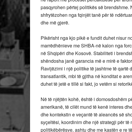
pasqyrohen përtej politikës së brendshme. Në
shfrytëzohen nga fqinjët tanë për të ndërtua
dhe më gjerë.
Pikërisht nga kjo pikë e fundit duhet nisur nd
marrëdhënieve me SHBA-në kalon nga forcimi 
në Shqipëri dhe Kosovë. Stabiliteti i brend
shëndosha janë garancia më e mirë e faktoriz
Ravijëzimi i një politike të jashtme të qartë
transatlantik, mbi të gjitha në konditat e 
duhet të jetë e tillë si fakt, jo vetëm si retorik
Në të njëjtën kohë, është i domosdoshëm për
amerikanë, të cilët mund të kenë interes dhe 
dhe kontekstin e veçantë të aleancës së sh
syçeltësi, koordinim dhe një strategji për të
politikëbërësve, ashtu dhe me kastën e re t