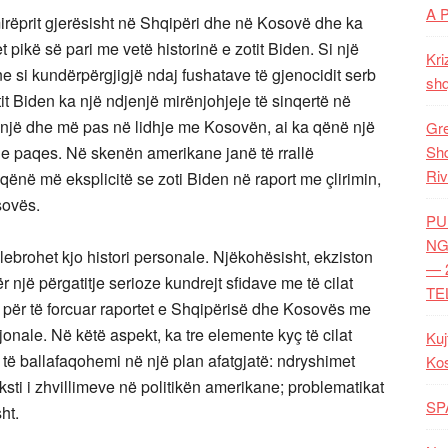
A 
mirëprit gjerësisht në Shqipëri dhe në Kosovë dhe ka
t pikë së pari me vetë historinë e zotit Biden. Si një
Kri
 si kundërpërgjigjë ndaj fushatave të gjenocidit serb
shq
otit Biden ka një ndjenjë mirënjohjeje të sinqertë në
osnjë dhe më pas në lidhje me Kosovën, ai ka qënë një
Gre
 dhe paqes. Në skenën amerikane janë të rrallë
Shq
Riv
qënë më eksplicitë se zoti Biden në raport me çlirimin,
sovës.
PU
NG
ebrohet kjo histori personale. Njëkohësisht, ekziston
— 
jë përgatitje serioze kundrejt sfidave me të cilat
TE
 për të forcuar raportet e Shqipërisë dhe Kosovës me
onale. Në këtë aspekt, ka tre elemente kyç të cilat
Kuj
 të ballafaqohemi në një plan afatgjatë: ndryshimet
Ko
ti i zhvillimeve në politikën amerikane; problematikat
SP
ht.