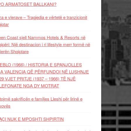
PO ARMATOSET BALLKANI?
za e vlerave – Tragjedia e vërtetë e tranzicionit
iptar
en Coast sjell Nammos Hotels & Resorts në
ipëri: Një destinacion i ri lifestyle merr formë në
ierën Shqiptare
EBLO (1966) / HISTORIA E SPANJOLLES
A VALENCIA QË PËRFUNDOI NË LUSHNJE
29 VJET PRITJE (1937 – 1966) TË NJË
LEFONATE NGA DY MOTRAT
tojmë sakrificën e familjes Lleshi për lirinë e
sovës
AÇI NUK E MPOSHTI SHPIRTIN