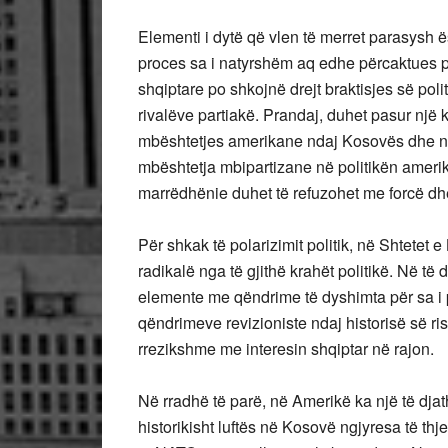
Elementi i dytë që vlen të merret parasysh ë
proces sa i natyrshëm aq edhe përcaktues p
shqiptare po shkojnë drejt braktisjes së polit
rivalëve partiakë. Prandaj, duhet pasur një k
mbështetjes amerikane ndaj Kosovës dhe ndaj
mbështetja mbipartizane në politikën amerik
marrëdhënie duhet të refuzohet me forcë d
Për shkak të polarizimit politik, në Shtete
radikalë nga të gjithë krahët politikë. Në të
elemente me qëndrime të dyshimta për sa i p
qëndrimeve revizioniste ndaj historisë së ri
rrezikshme me interesin shqiptar në rajon.
Në rradhë të parë, në Amerikë ka një të djat
historikisht luftës në Kosovë ngjyresa të thj