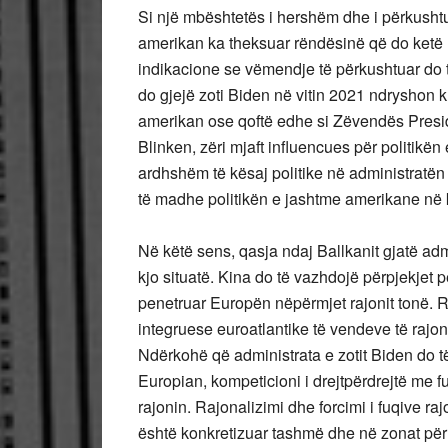
Si një mbështetës i hershëm dhe i përkushtua
amerikan ka theksuar rëndësinë që do ketë Euro
indikacione se vëmendje të përkushtuar do t
do gjejë zoti Biden në vitin 2021 ndryshon kr
amerikan ose qoftë edhe si Zëvendës Presiden
Blinken, zëri mjaft influencues për politikën
ardhshëm të kësaj politike në administratën 
të madhe politikën e jashtme amerikane në ka
Në këtë sens, qasja ndaj Ballkanit gjatë adm
kjo situatë. Kina do të vazhdojë përpjekjet 
penetruar Europën nëpërmjet rajonit tonë. R
integruese euroatlantike të vendeve të rajon
Ndërkohë që administrata e zotit Biden do 
Europian, kompeticioni i drejtpërdrejtë me f
rajonin. Rajonalizimi dhe forcimi i fuqive r
është konkretizuar tashmë dhe në zonat për