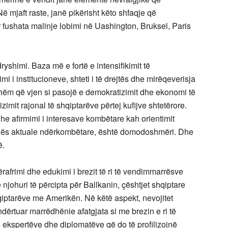
 mjaft raste, janë pikërisht këto shfaqje që
r fushata malinje lobimi në Uashington, Bruksel, Paris
ryshimi. Baza më e fortë e intensifikimit të
i institucioneve, shteti i të drejtës dhe mirëqeverisja
shëm që vjen si pasojë e demokratizimit dhe ekonomi të
imit rajonal të shqiptarëve përtej kufijve shtetërore.
 dhe afirmimi i interesave kombëtare kah orientimit
arenës aktuale ndërkombëtare, është domodoshmëri. Dhe
ë.
afrimi dhe edukimi i brezit të ri të vendimmarrësve
njohuri të përcipta për Ballkanin, çështjet shqiptare
qiptarëve me Amerikën. Në këtë aspekt, nevojitet
 ndërtuar marrëdhënie afatgjata si me brezin e ri të
ë ekspertëve dhe diplomatëve që do të profilizojnë