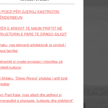
I POEZI PËR GJERGJ KASTRIOTIN-
ËNDERBEUN
TËR E ARKIVIT TE NAUM PRIFTIT NË
RVJETORIN E PARE TE DRAGO SILIQIT
aku, nga elementi arkitektonik te simboli i
ngut familjar
ëreshët si model evropian i mbrojtjes së
titetit kulturor
i Shijaku, “Diego Rivera” shqiptar i artit tonë
mbëtar
m Fred Kalaj, mes altarit dhe atdheut si
meneutikë e shpresës, kujtesës dhe shërbimit”