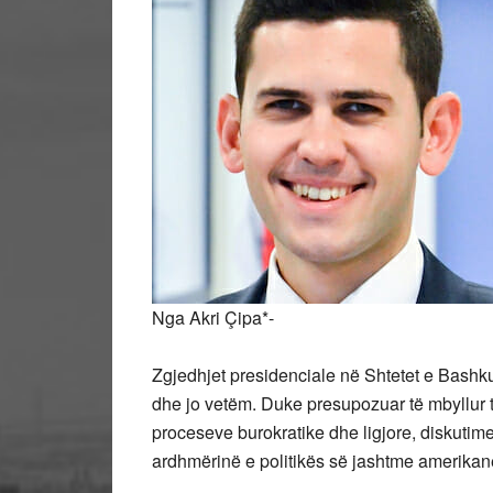
Nga Akri Çipa*-
Zgjedhjet presidenciale në Shtetet e Bashku
dhe jo vetëm. Duke presupozuar të mbyllur t
proceseve burokratike dhe ligjore, diskutime 
ardhmërinë e politikës së jashtme amerikane