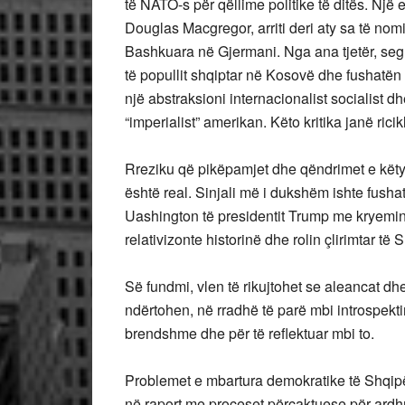
të NATO-s për qëllime politike të ditës. Një
Douglas Macgregor, arriti deri aty sa të no
Bashkuara në Gjermani. Nga ana tjetër, segme
të popullit shqiptar në Kosovë dhe fushatën 
një abstraksioni internacionalist socialist dh
“imperialist” amerikan. Këto kritika janë rici
Rreziku që pikëpamjet dhe qëndrimet e këty
është real. Sinjali më i dukshëm ishte fusha
Uashington të presidentit Trump me kryemini
relativizonte historinë dhe rolin çlirimtar 
Së fundmi, vlen të rikujtohet se aleancat 
ndërtohen, në rradhë të parë mbi introspekti
brendshme dhe për të reflektuar mbi to.
Problemet e mbartura demokratike të Shqipë
në raport me proceset përcaktuese për ardh