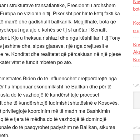
New
r i strukturave transatlantike, Presidenti i ardhshëm
bot
pa në vizionin e tij. Pikërisht për hir të këtij fakti ka
ë marrë dhe gadishulli ballkanik. Megjithatë, bota që
Kod
yekëput nga ajo e kohës së tij si anëtar i Senatit
e g
t. Kjo u theksua rishtazi dhe nga këshilltari i tij Tony
Kry
 e jashtme dhe, sipas gjasave, një nga drejtuesit e
Aka
e re. Konditat dhe realitetet që përcaktuan në një pjesë
Ko
tër vitet e fundit mbeten po ato.
inistratës Biden do të influencohet drejtpërdrejtë nga
për t’u imponuar ekonomikisht në Ballkan dhe për të
usia do të vazhdojë të kundërshtoje proceset
Kat
it dhe të kundërshtojë fuqimisht shtetësinë e Kosovës.
të privilegjojë koordinim më të madh me Bashkimin
uqitë e tjera të mëdha do të vazhdojë të dominojë
ajonale do të pasqyrohet padyshim në Ballkan, sikurse
reth.
Ark