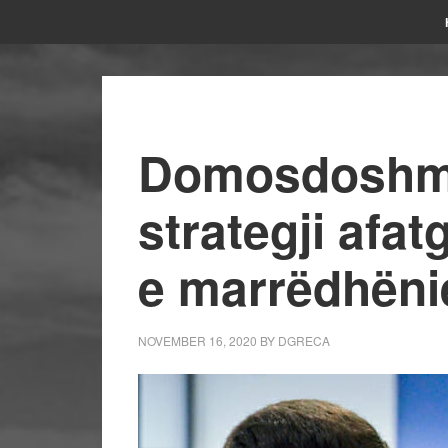
Domosdoshmë
strategji afat
e marrëdhën
NOVEMBER 16, 2020
BY
DGRECA