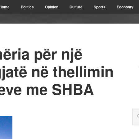
Home
Politics
Opinion
Culture
Sports
Economy
ria për një
gjatë në thellimin
ieve me SHBA