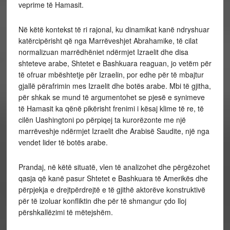
veprime të Hamasit.
Në këtë kontekst të ri rajonal, ku dinamikat kanë ndryshuar
katërcipërisht që nga Marrëveshjet Abrahamike, të cilat
normalizuan marrëdhëniet ndërmjet Izraelit dhe disa
shteteve arabe, Shtetet e Bashkuara reaguan, jo vetëm për
të ofruar mbështetje për Izraelin, por edhe për të mbajtur
gjallë përafrimin mes Izraelit dhe botës arabe. Mbi të gjitha,
për shkak se mund të argumentohet se pjesë e synimeve
të Hamasit ka qënë pikërisht frenimi i kësaj klime të re, të
cilën Uashingtoni po përpiqej ta kurorëzonte me një
marrëveshje ndërmjet Izraelit dhe Arabisë Saudite, një nga
vendet lider të botës arabe.
Prandaj, në këtë situatë, vlen të analizohet dhe përgëzohet
qasja që kanë pasur Shtetet e Bashkuara të Amerikës dhe
përpjekja e drejtpërdrejtë e të gjithë aktorëve konstruktivë
për të izoluar konfliktin dhe për të shmangur çdo lloj
përshkallëzimi të mëtejshëm.