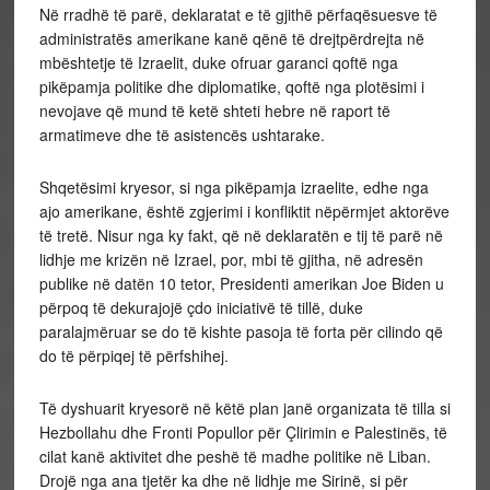
Në rradhë të parë, deklaratat e të gjithë përfaqësuesve të
administratës amerikane kanë qënë të drejtpërdrejta në
mbështetje të Izraelit, duke ofruar garanci qoftë nga
pikëpamja politike dhe diplomatike, qoftë nga plotësimi i
nevojave që mund të ketë shteti hebre në raport të
armatimeve dhe të asistencës ushtarake.
Shqetësimi kryesor, si nga pikëpamja izraelite, edhe nga
ajo amerikane, është zgjerimi i konfliktit nëpërmjet aktorëve
të tretë. Nisur nga ky fakt, që në deklaratën e tij të parë në
lidhje me krizën në Izrael, por, mbi të gjitha, në adresën
publike në datën 10 tetor, Presidenti amerikan Joe Biden u
përpoq të dekurajojë çdo iniciativë të tillë, duke
paralajmëruar se do të kishte pasoja të forta për cilindo që
do të përpiqej të përfshihej.
Të dyshuarit kryesorë në këtë plan janë organizata të tilla si
Hezbollahu dhe Fronti Popullor për Çlirimin e Palestinës, të
cilat kanë aktivitet dhe peshë të madhe politike në Liban.
Drojë nga ana tjetër ka dhe në lidhje me Sirinë, si për