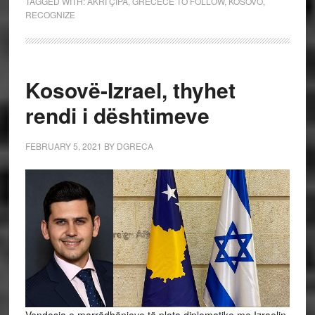
TAGGED WITH:
AKRI ÇIPA
,
GRECECE TO FOLLOW
,
KOSOVO
,
RECOGNIZE
Kosovë-Izrael, thyhet
rendi i dështimeve
FEBRUARY 5, 2021
BY
DGRECA