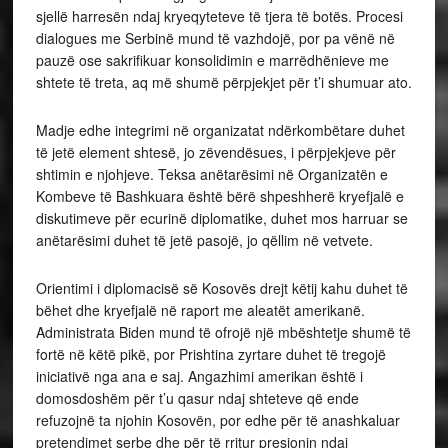
sjellë harresën ndaj kryeqyteteve të tjera të botës. Procesi
dialogues me Serbinë mund të vazhdojë, por pa vënë në
pauzë ose sakrifikuar konsolidimin e marrëdhënieve me
shtete të treta, aq më shumë përpjekjet për t’i shumuar ato.
Madje edhe integrimi në organizatat ndërkombëtare duhet
të jetë element shtesë, jo zëvendësues, i përpjekjeve për
shtimin e njohjeve. Teksa anëtarësimi në Organizatën e
Kombeve të Bashkuara është bërë shpeshherë kryefjalë e
diskutimeve për ecurinë diplomatike, duhet mos harruar se
anëtarësimi duhet të jetë pasojë, jo qëllim në vetvete.
Orientimi i diplomacisë së Kosovës drejt këtij kahu duhet të
bëhet dhe kryefjalë në raport me aleatët amerikanë.
Administrata Biden mund të ofrojë një mbështetje shumë të
fortë në këtë pikë, por Prishtina zyrtare duhet të tregojë
iniciativë nga ana e saj. Angazhimi amerikan është i
domosdoshëm për t’u qasur ndaj shteteve që ende
refuzojnë ta njohin Kosovën, por edhe për të anashkaluar
pretendimet serbe dhe për të rritur presionin ndaj