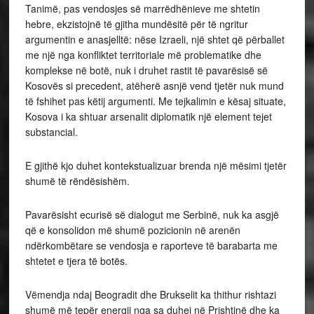
Tanimë, pas vendosjes së marrëdhënieve me shtetin
hebre, ekzistojnë të gjitha mundësitë për të ngritur
argumentin e anasjelltë: nëse Izraeli, një shtet që përballet
me një nga konfliktet territoriale më problematike dhe
komplekse në botë, nuk i druhet rastit të pavarësisë së
Kosovës si precedent, atëherë asnjë vend tjetër nuk mund
të fshihet pas këtij argumenti. Me tejkalimin e kësaj situate,
Kosova i ka shtuar arsenalit diplomatik një element tejet
substancial.
E gjithë kjo duhet kontekstualizuar brenda një mësimi tjetër
shumë të rëndësishëm.
Pavarësisht ecurisë së dialogut me Serbinë, nuk ka asgjë
që e konsolidon më shumë pozicionin në arenën
ndërkombëtare se vendosja e raporteve të barabarta me
shtetet e tjera të botës.
Vëmendja ndaj Beogradit dhe Brukselit ka thithur rishtazi
shumë më tepër energji nga sa duhej në Prishtinë dhe ka