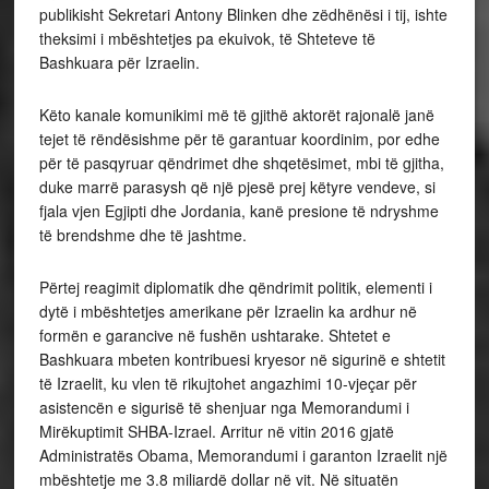
publikisht Sekretari Antony Blinken dhe zëdhënësi i tij, ishte
theksimi i mbështetjes pa ekuivok, të Shteteve të
Bashkuara për Izraelin.
Këto kanale komunikimi më të gjithë aktorët rajonalë janë
tejet të rëndësishme për të garantuar koordinim, por edhe
për të pasqyruar qëndrimet dhe shqetësimet, mbi të gjitha,
duke marrë parasysh që një pjesë prej këtyre vendeve, si
fjala vjen Egjipti dhe Jordania, kanë presione të ndryshme
të brendshme dhe të jashtme.
Përtej reagimit diplomatik dhe qëndrimit politik, elementi i
dytë i mbështetjes amerikane për Izraelin ka ardhur në
formën e garancive në fushën ushtarake. Shtetet e
Bashkuara mbeten kontribuesi kryesor në sigurinë e shtetit
të Izraelit, ku vlen të rikujtohet angazhimi 10-vjeçar për
asistencën e sigurisë të shenjuar nga Memorandumi i
Mirëkuptimit SHBA-Izrael. Arritur në vitin 2016 gjatë
Administratës Obama, Memorandumi i garanton Izraelit një
mbështetje me 3.8 miliardë dollar në vit. Në situatën