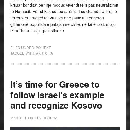
krijuar konditat për një modus vivendi të ri pas neutralizimit
të Hamasit. Për shkak se, pavarësisht se dramën e fillojnë
terroristët, tragjeditë, vuajtjet dhe pasojat i përjeton
gjithmonë popullsia e pafajshme civile, në këtë rast, si ajo
izraelite edhe ajo palestineze.
FILED UNDER:
POLITIKE
TAGGED WITH:
AKRI ÇIPA
It’s time for Greece to
follow Israel’s example
and recognize Kosovo
MARCH 1, 2021
BY
DGRECA