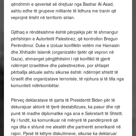
qëndrimin e qeverisë së drejtuar nga Bashar Al-Asad,
ashtu edhe të grupeve militante të lidhura me Iranin që
veprojnë lirisht në territorin sirian.
Gjithaq e rëndësishme është përpjekja për të shmangur
përfshirjen e Autoritetit Palestinez, që kontrollon Bregun
Perëndimor. Duke e izoluar konfliktin vetëm me Hamasin
dhe Xhihadin Islamik (organizatën tjetër që vepron në
Gaza), shmanget përgjithësimi i një konflikti të gjerë
ndërmjet izraelitëve dhe palestinezëve, por shfaqet
përballja aktuale ashtu sikurse është: ndërmjet shtetit të
Izraelit dhe organizatave terroriste, të njohura si të tilla nga
komuniteti ndërkombëtar.
Përveç deklaratave të qarta të Presidentit Biden për të
dekurajuar aktorë të tjerë destabilizues, ka pasur dhe një
punë të madhe diplomatike nga ana e Sekretarit të Shtetit.
Ky i fundit, ka komunikuar në mënyrë të pandërprerë që
nga dita e shtunë me aleatët dhe partnerët amerikanë në
rajon. Pjesë të këtyre diskutimeve, sikurse ka deklaruar