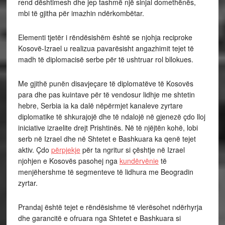
rend dështimesh dhe jep tashmë një sinjal domethënës,
mbi të gjitha për imazhin ndërkombëtar.
Elementi tjetër i rëndësishëm është se njohja reciproke
Kosovë-Izrael u realizua pavarësisht angazhimit tejet të
madh të diplomacisë serbe për të ushtruar rol bllokues.
Me gjithë punën disavjeçare të diplomatëve të Kosovës
para dhe pas kuintave për të vendosur lidhje me shtetin
hebre, Serbia ia ka dalë nëpërmjet kanaleve zyrtare
diplomatike të shkurajojë dhe të ndalojë në gjenezë çdo lloj
iniciative izraelite drejt Prishtinës. Në të njëjtën kohë, lobi
serb në Izrael dhe në Shtetet e Bashkuara ka qenë tejet
aktiv. Çdo
përpjekje
për ta ngritur si çështje në Izrael
njohjen e Kosovës pasohej nga
kundërvënie
të
menjëhershme të segmenteve të lidhura me Beogradin
zyrtar.
Prandaj është tejet e rëndësishme të vlerësohet ndërhyrja
dhe garancitë e ofruara nga Shtetet e Bashkuara si