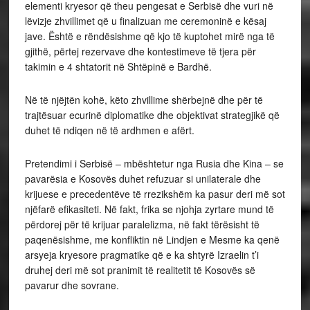
elementi kryesor që theu pengesat e Serbisë dhe vuri në
lëvizje zhvillimet që u finalizuan me ceremoninë e kësaj
jave. Është e rëndësishme që kjo të kuptohet mirë nga të
gjithë, përtej rezervave dhe kontestimeve të tjera për
takimin e 4 shtatorit në Shtëpinë e Bardhë.
Në të njëjtën kohë, këto zhvillime shërbejnë dhe për të
trajtësuar ecurinë diplomatike dhe objektivat strategjikë që
duhet të ndiqen në të ardhmen e afërt.
Pretendimi i Serbisë – mbështetur nga Rusia dhe Kina – se
pavarësia e Kosovës duhet refuzuar si unilaterale dhe
krijuese e precedentëve të rrezikshëm ka pasur deri më sot
njëfarë efikasiteti. Në fakt, frika se njohja zyrtare mund të
përdorej për të krijuar paralelizma, në fakt tërësisht të
paqenësishme, me konfliktin në Lindjen e Mesme ka qenë
arsyeja kryesore pragmatike që e ka shtyrë Izraelin t’i
druhej deri më sot pranimit të realitetit të Kosovës së
pavarur dhe sovrane.