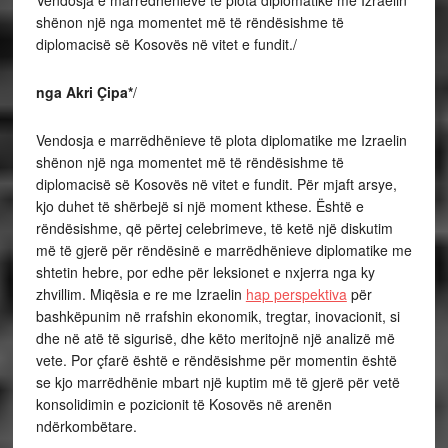
Vendosja e marrëdhënieve të plota diplomatike me Izraelin
shënon një nga momentet më të rëndësishme të
diplomacisë së Kosovës në vitet e fundit./
nga Akri Çipa*
/
Vendosja e marrëdhënieve të plota diplomatike me Izraelin
shënon një nga momentet më të rëndësishme të
diplomacisë së Kosovës në vitet e fundit. Për mjaft arsye,
kjo duhet të shërbejë si një moment kthese. Është e
rëndësishme, që përtej celebrimeve, të ketë një diskutim
më të gjerë për rëndësinë e marrëdhënieve diplomatike me
shtetin hebre, por edhe për leksionet e nxjerra nga ky
zhvillim. Miqësia e re me Izraelin
hap perspektiva
për
bashkëpunim në rrafshin ekonomik, tregtar, inovacionit, si
dhe në atë të sigurisë, dhe këto meritojnë një analizë më
vete. Por çfarë është e rëndësishme për momentin është
se kjo marrëdhënie mbart një kuptim më të gjerë për vetë
konsolidimin e pozicionit të Kosovës në arenën
ndërkombëtare.