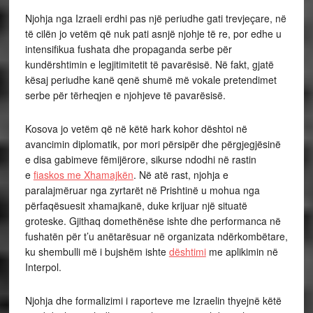
Njohja nga Izraeli erdhi pas një periudhe gati trevjeçare, në
të cilën jo vetëm që nuk pati asnjë njohje të re, por edhe u
intensifikua fushata dhe propaganda serbe për
kundërshtimin e legjitimitetit të pavarësisë. Në fakt, gjatë
kësaj periudhe kanë qenë shumë më vokale pretendimet
serbe për tërheqjen e njohjeve të pavarësisë.
Kosova jo vetëm që në këtë hark kohor dështoi në
avancimin diplomatik, por mori përsipër dhe përgjegjësinë
e disa gabimeve fëmijërore, sikurse ndodhi në rastin
e
fiaskos me Xhamajkën
. Në atë rast, njohja e
paralajmëruar nga zyrtarët në Prishtinë u mohua nga
përfaqësuesit xhamajkanë, duke krijuar një situatë
groteske. Gjithaq domethënëse ishte dhe performanca në
fushatën për t’u anëtarësuar në organizata ndërkombëtare,
ku shembulli më i bujshëm ishte
dështimi
me aplikimin në
Interpol.
Njohja dhe formalizimi i raporteve me Izraelin thyejnë këtë