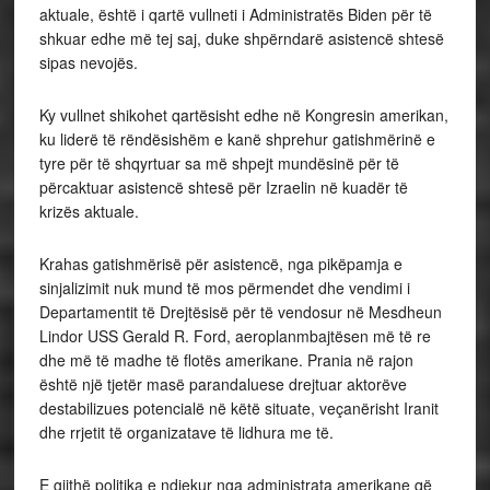
aktuale, është i qartë vullneti i Administratës Biden për të
shkuar edhe më tej saj, duke shpërndarë asistencë shtesë
sipas nevojës.
Ky vullnet shikohet qartësisht edhe në Kongresin amerikan,
ku liderë të rëndësishëm e kanë shprehur gatishmërinë e
tyre për të shqyrtuar sa më shpejt mundësinë për të
përcaktuar asistencë shtesë për Izraelin në kuadër të
krizës aktuale.
Krahas gatishmërisë për asistencë, nga pikëpamja e
sinjalizimit nuk mund të mos përmendet dhe vendimi i
Departamentit të Drejtësisë për të vendosur në Mesdheun
Lindor USS Gerald R. Ford, aeroplanmbajtësen më të re
dhe më të madhe të flotës amerikane. Prania në rajon
është një tjetër masë parandaluese drejtuar aktorëve
destabilizues potencialë në këtë situate, veçanërisht Iranit
dhe rrjetit të organizatave të lidhura me të.
E gjithë politika e ndjekur nga administrata amerikane që