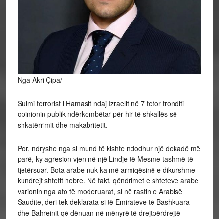
Nga Akri Çipa/
Sulmi terrorist i Hamasit ndaj Izraelit në 7 tetor tronditi
opinionin publik ndërkombëtar për hir të shkallës së
shkatërrimit dhe makabritetit.
Por,
ndryshe nga si mund të kishte ndodhur një dekadë më
parë, ky agresion vjen në një Lindje të Mesme tashmë të
tjetërsuar. Bota arabe nuk ka më armiqësinë e dikurshme
kundrejt shtetit hebre. Në fakt, qëndrimet e shteteve arabe
varionin nga ato të moderuarat, si në rastin e Arabisë
Saudite, deri tek deklarata si të Emirateve të Bashkuara
dhe Bahreinit që dënuan në mënyrë të drejtpërdrejtë