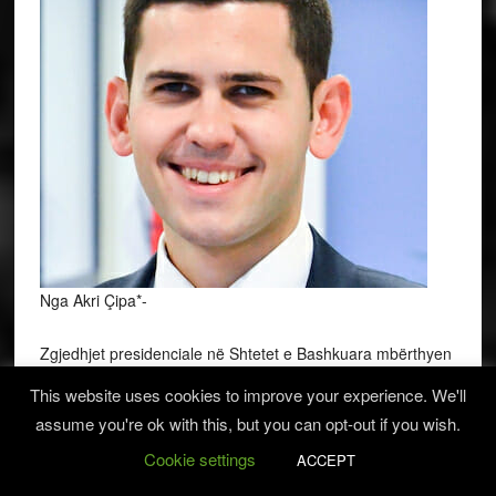
Nga Akri Çipa*-
Zgjedhjet presidenciale në Shtetet e Bashkuara mbërthyen
interesin e publikut të gjerë, në Amerikë dhe jo vetëm.
This website uses cookies to improve your experience. We'll
Duke presupozuar të mbyllur tashmë procesin elektoral,
assume you're ok with this, but you can opt-out if you wish.
pavarësisht zgjatimit të disa proceseve burokratike dhe
ligjore, diskutime të shumta kanë filluar nga të dyja anët e
Cookie settings
ACCEPT
Atlantikut për ardhmërinë e politikës së jashtme amerikane