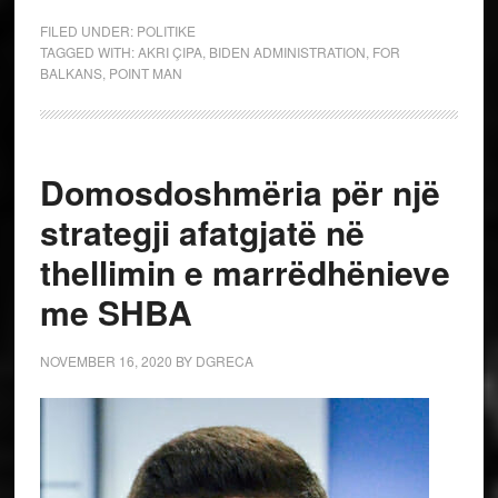
FILED UNDER:
POLITIKE
TAGGED WITH:
AKRI ÇIPA
,
BIDEN ADMINISTRATION
,
FOR
BALKANS
,
POINT MAN
Domosdoshmëria për një
strategji afatgjatë në
thellimin e marrëdhënieve
me SHBA
NOVEMBER 16, 2020
BY
DGRECA