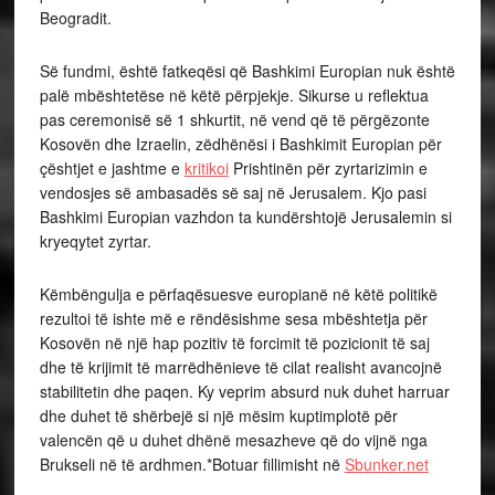
Beogradit.
Së fundmi, është fatkeqësi që Bashkimi Europian nuk është
palë mbështetëse në këtë përpjekje. Sikurse u reflektua
pas ceremonisë së 1 shkurtit, në vend që të përgëzonte
Kosovën dhe Izraelin, zëdhënësi i Bashkimit Europian për
çështjet e jashtme e
kritikoi
Prishtinën për zyrtarizimin e
vendosjes së ambasadës së saj në Jerusalem. Kjo pasi
Bashkimi Europian vazhdon ta kundërshtojë Jerusalemin si
kryeqytet zyrtar.
Këmbëngulja e përfaqësuesve europianë në këtë politikë
rezultoi të ishte më e rëndësishme sesa mbështetja për
Kosovën në një hap pozitiv të forcimit të pozicionit të saj
dhe të krijimit të marrëdhënieve të cilat realisht avancojnë
stabilitetin dhe paqen. Ky veprim absurd nuk duhet harruar
dhe duhet të shërbejë si një mësim kuptimplotë për
valencën që u duhet dhënë mesazheve që do vijnë nga
Brukseli në të ardhmen.*Botuar fillimisht në
Sbunker.net