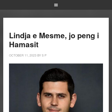
Lindja e Mesme, jo peng i
Hamasit
OCTOBER 11, 2023
BY
S P