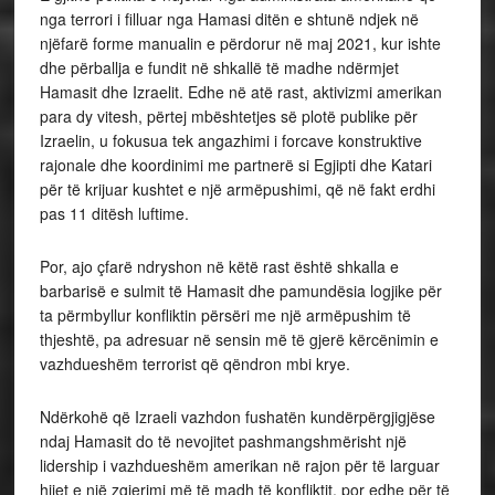
nga terrori i filluar nga Hamasi ditën e shtunë ndjek në
njëfarë forme manualin e përdorur në maj 2021, kur ishte
dhe përballja e fundit në shkallë të madhe ndërmjet
Hamasit dhe Izraelit. Edhe në atë rast, aktivizmi amerikan
para dy vitesh, përtej mbështetjes së plotë publike për
Izraelin, u fokusua tek angazhimi i forcave konstruktive
rajonale dhe koordinimi me partnerë si Egjipti dhe Katari
për të krijuar kushtet e një armëpushimi, që në fakt erdhi
pas 11 ditësh luftime.
Por, ajo çfarë ndryshon në këtë rast është shkalla e
barbarisë e sulmit të Hamasit dhe pamundësia logjike për
ta përmbyllur konfliktin përsëri me një armëpushim të
thjeshtë, pa adresuar në sensin më të gjerë kërcënimin e
vazhdueshëm terrorist që qëndron mbi krye.
Ndërkohë që Izraeli vazhdon fushatën kundërpërgjigjëse
ndaj Hamasit do të nevojitet pashmangshmërisht një
lidership i vazhdueshëm amerikan në rajon për të larguar
hijet e një zgjerimi më të madh të konfliktit, por edhe për të