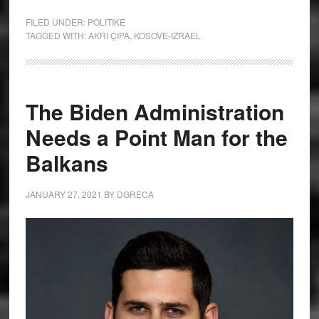
FILED UNDER:
POLITIKE
TAGGED WITH:
AKRI ÇIPA
,
KOSOVE-IZRAEL
The Biden Administration
Needs a Point Man for the
Balkans
JANUARY 27, 2021
BY
DGRECA