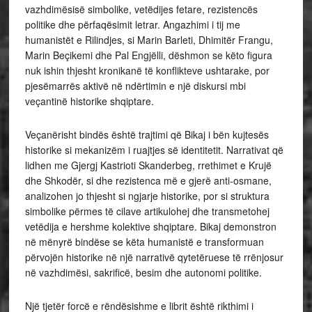
vazhdimësisë simbolike, vetëdijes fetare, rezistencës
politike dhe përfaqësimit letrar. Angazhimi i tij me
humanistët e Rilindjes, si Marin Barleti, Dhimitër Frangu,
Marin Beçikemi dhe Pal Engjëlli, dëshmon se këto figura
nuk ishin thjesht kronikanë të konflikteve ushtarake, por
pjesëmarrës aktivë në ndërtimin e një diskursi mbi
veçantinë historike shqiptare.
Veçanërisht bindës është trajtimi që Bikaj i bën kujtesës
historike si mekanizëm i ruajtjes së identitetit. Narrativat që
lidhen me Gjergj Kastrioti Skanderbeg, rrethimet e Krujë
dhe Shkodër, si dhe rezistenca më e gjerë anti-osmane,
analizohen jo thjesht si ngjarje historike, por si struktura
simbolike përmes të cilave artikulohej dhe transmetohej
vetëdija e hershme kolektive shqiptare. Bikaj demonstron
në mënyrë bindëse se këta humanistë e transformuan
përvojën historike në një narrativë qytetëruese të rrënjosur
në vazhdimësi, sakrificë, besim dhe autonomi politike.
Një tjetër forcë e rëndësishme e librit është rikthimi i