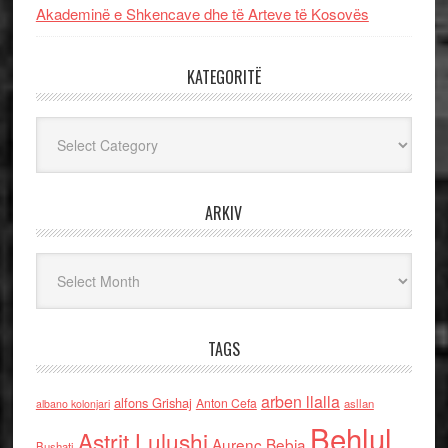
Akademinë e Shkencave dhe të Arteve të Kosovës
KATEGORITË
Kategoritë
ARKIV
Arkiv
TAGS
arben llalla
alfons Grishaj
Anton Cefa
asllan
albano kolonjari
Behlul
Astrit Lulushi
Aurenc Bebja
Bushati