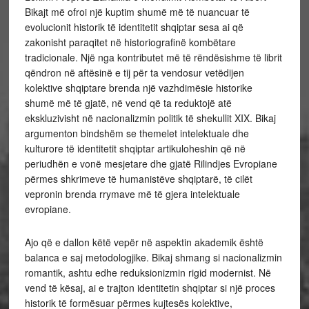
Bikajt më ofroi një kuptim shumë më të nuancuar të
evolucionit historik të identitetit shqiptar sesa ai që
zakonisht paraqitet në historiografinë kombëtare
tradicionale. Një nga kontributet më të rëndësishme të librit
qëndron në aftësinë e tij për ta vendosur vetëdijen
kolektive shqiptare brenda një vazhdimësie historike
shumë më të gjatë, në vend që ta reduktojë atë
ekskluzivisht në nacionalizmin politik të shekullit XIX. Bikaj
argumenton bindshëm se themelet intelektuale dhe
kulturore të identitetit shqiptar artikuloheshin që në
periudhën e vonë mesjetare dhe gjatë Rilindjes Evropiane
përmes shkrimeve të humanistëve shqiptarë, të cilët
vepronin brenda rrymave më të gjera intelektuale
evropiane.
Ajo që e dallon këtë vepër në aspektin akademik është
balanca e saj metodologjike. Bikaj shmang si nacionalizmin
romantik, ashtu edhe reduksionizmin rigid modernist. Në
vend të kësaj, ai e trajton identitetin shqiptar si një proces
historik të formësuar përmes kujtesës kolektive,