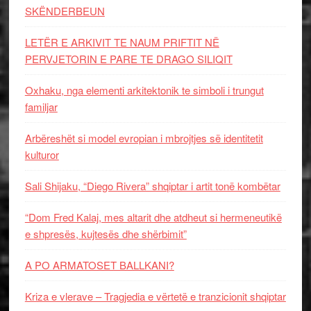
SKËNDERBEUN
LETËR E ARKIVIT TE NAUM PRIFTIT NË
PERVJETORIN E PARE TE DRAGO SILIQIT
Oxhaku, nga elementi arkitektonik te simboli i trungut
familjar
Arbëreshët si model evropian i mbrojtjes së identitetit
kulturor
Sali Shijaku, “Diego Rivera” shqiptar i artit tonë kombëtar
“Dom Fred Kalaj, mes altarit dhe atdheut si hermeneutikë
e shpresës, kujtesës dhe shërbimit”
A PO ARMATOSET BALLKANI?
Kriza e vlerave – Tragjedia e vërtetë e tranzicionit shqiptar