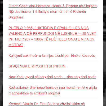
Green Coast sjell Nammos Hotels & Resorts në Shqipëri:
Një destinacion i ri lifestyle merr formë në Rivierën
Shqiptare
PUEBLO (1966) / HISTORIA E SPANJOLLES NGA
VALENCIA QË PËRFUNDOI NË LUSHNJE — 29 VJET
PRITJE (1937 – 1966) TË NJË TELEFONATE NGA DY
MOTRAT
Kujtojmë sakrificën e familjes Lleshi për lirinë e Kosovës
SPAÇI NUK E MPOSHTI SHPIRTIN
New York, qyteti që ndryshoi emrin… dhe ndryshoi botën
Kodi zakonor dhe isopolifonia dy nga monumentet e gjalla
madhështore të antikitetit shqiptar
Kryetari i Vatrës Dr. Elmi Berisha zhvilloi takim në