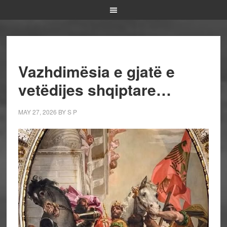
Vazhdimësia e gjatë e
vetëdijes shqiptare…
MAY 27, 2026
BY
S P