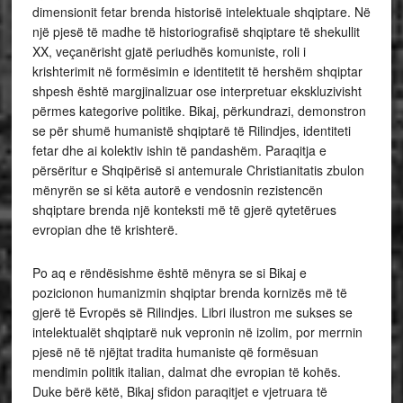
dimensionit fetar brenda historisë intelektuale shqiptare. Në
një pjesë të madhe të historiografisë shqiptare të shekullit
XX, veçanërisht gjatë periudhës komuniste, roli i
krishterimit në formësimin e identitetit të hershëm shqiptar
shpesh është margjinalizuar ose interpretuar ekskluzivisht
përmes kategorive politike. Bikaj, përkundrazi, demonstron
se për shumë humanistë shqiptarë të Rilindjes, identiteti
fetar dhe ai kolektiv ishin të pandashëm. Paraqitja e
përsëritur e Shqipërisë si antemurale Christianitatis zbulon
mënyrën se si këta autorë e vendosnin rezistencën
shqiptare brenda një konteksti më të gjerë qytetërues
evropian dhe të krishterë.
Po aq e rëndësishme është mënyra se si Bikaj e
pozicionon humanizmin shqiptar brenda kornizës më të
gjerë të Evropës së Rilindjes. Libri ilustron me sukses se
intelektualët shqiptarë nuk vepronin në izolim, por merrnin
pjesë në të njëjtat tradita humaniste që formësuan
mendimin politik italian, dalmat dhe evropian të kohës.
Duke bërë këtë, Bikaj sfidon paraqitjet e vjetruara të