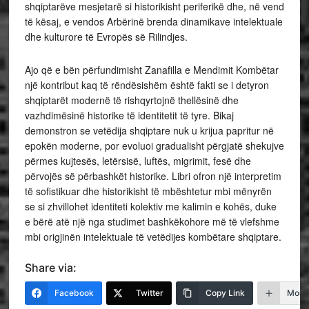
shqiptarëve mesjetarë si historikisht periferikë dhe, në vend
të kësaj, e vendos Arbërinë brenda dinamikave intelektuale
dhe kulturore të Evropës së Rilindjes.
Ajo që e bën përfundimisht Zanafilla e Mendimit Kombëtar
një kontribut kaq të rëndësishëm është fakti se i detyron
shqiptarët modernë të rishqyrtojnë thellësinë dhe
vazhdimësinë historike të identitetit të tyre. Bikaj
demonstron se vetëdija shqiptare nuk u krijua papritur në
epokën moderne, por evoluoi gradualisht përgjatë shekujve
përmes kujtesës, letërsisë, luftës, migrimit, fesë dhe
përvojës së përbashkët historike. Libri ofron një interpretim
të sofistikuar dhe historikisht të mbështetur mbi mënyrën
se si zhvillohet identiteti kolektiv me kalimin e kohës, duke
e bërë atë një nga studimet bashkëkohore më të vlefshme
mbi origjinën intelektuale të vetëdijes kombëtare shqiptare.
Share via:
Facebook
Twitter
Copy Link
More