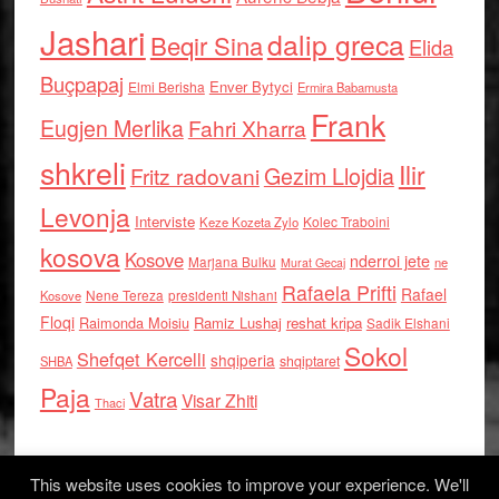
Jashari
dalip greca
Beqir Sina
Elida
Buçpapaj
Enver Bytyci
Elmi Berisha
Ermira Babamusta
Frank
Eugjen Merlika
Fahri Xharra
shkreli
Ilir
Gezim Llojdia
Fritz radovani
Levonja
Interviste
Kolec Traboini
Keze Kozeta Zylo
kosova
Kosove
nderroi jete
Marjana Bulku
ne
Murat Gecaj
Rafaela Prifti
Rafael
Nene Tereza
Kosove
presidenti Nishani
Floqi
Raimonda Moisiu
Ramiz Lushaj
reshat kripa
Sadik Elshani
Sokol
Shefqet Kercelli
shqiperia
shqiptaret
SHBA
Paja
Vatra
Visar Zhiti
Thaci
This website uses cookies to improve your experience. We'll