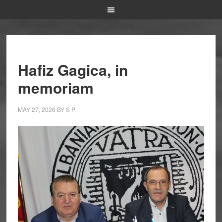
Hafiz Gagica, in
memoriam
MAY 27, 2026
BY
S P