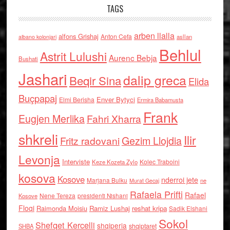
TAGS
arben llalla
alfons Grishaj
Anton Cefa
asllan
albano kolonjari
Behlul
Astrit Lulushi
Aurenc Bebja
Bushati
Jashari
dalip greca
Beqir Sina
Elida
Buçpapaj
Enver Bytyci
Elmi Berisha
Ermira Babamusta
Frank
Eugjen Merlika
Fahri Xharra
shkreli
Ilir
Gezim Llojdia
Fritz radovani
Levonja
Interviste
Kolec Traboini
Keze Kozeta Zylo
kosova
Kosove
nderroi jete
Marjana Bulku
ne
Murat Gecaj
Rafaela Prifti
Rafael
Nene Tereza
Kosove
presidenti Nishani
Floqi
Raimonda Moisiu
Ramiz Lushaj
reshat kripa
Sadik Elshani
Sokol
Shefqet Kercelli
shqiperia
shqiptaret
SHBA