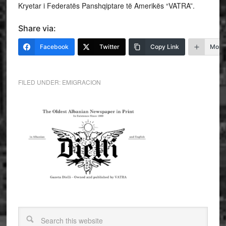
Kryetar i Federatës Panshqiptare të Amerikës “VATRA”.
Share via:
Facebook
Twitter
Copy Link
More
FILED UNDER:
EMIGRACION