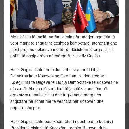
Me pikëllim të thellë morëm lajmin për ndarjen nga jeta të
veprimtarit të shquar të çështjes kombëtare, atdhetarit dhe
njërit prej themeluesve më të rëndësishëm të organizimit
politik të shqiptarëve në mërgatë, z. Hafiz Gagica.
Hafiz Gagica ishte themelues dhe kryetar i Lidhja
Demokratike e Kosovës në Gjermani, si dhe kryetar i
Kolegjiumit të Degëve të Lidhja Demokratike të Kosovës në
diasporë. Ai dha një kontribut të jashtëzakonshëm në
organizimin, mobilizimin dhe fuqizimin e mërgatës
shqiptare në kohët më të vështira për Kosovën dhe
popullin shqiptar.
Hafiz Gagica ishte bashkëpunëtor i ngushtë dhe besnik i
Presidentit historik të Kosovës, Ibrahim Rugova, duke