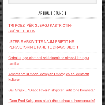
ARTIKUJT E FUNDIT
TRI POEZI PËR GJERGJ KASTRIOTIN-
SKËNDERBEUN
LETËR E ARKIVIT TE NAUM PRIFTIT NË
PERVJETORIN E PARE TE DRAGO SILIQIT
Oxhaku, nga elementi arkitektonik te simboli i trungut
familjar
Arbëreshët si model evropian i mbrojtjes së identitetit
kulturor
Sali Shijaku, “Diego Rivera” shqiptar i artit tonë kombëtar
“Dom Fred Kalaj, mes altarit dhe atdheut si hermeneutikë