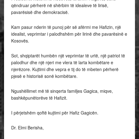
qëndruar përherë në shërbim të idealeve të lirisë,
pavarësisë dhe demokracisë.
Kam pasur nderin të punoj për së afërmi me Hafizin, një
idealist, veprimtar i palodhshëm për lirinë dhe pavarësinë e
Kosovës.
Sot, shqiptarët humbën një veprimtar të urtë, një patriot të
palodhur dhe një njeri me vlera të larta kombëtare e
njerëzore. Kujtimi dhe vepra e tij do të mbeten përherë
pjesë e historisë sonë kombëtare.
Ngushëllimet më të sinqerta familjes Gagica, miqve,
bashkëpunëtorëve të Hafizit.
I përjetshëm qoftë kujtimi për Hafiz Gagicën.
Dr. Elmi Berisha,