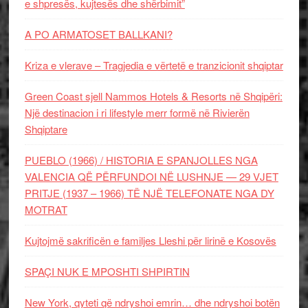
e shpresës, kujtesës dhe shërbimit”
A PO ARMATOSET BALLKANI?
Kriza e vlerave – Tragjedia e vërtetë e tranzicionit shqiptar
Green Coast sjell Nammos Hotels & Resorts në Shqipëri:
Një destinacion i ri lifestyle merr formë në Rivierën
Shqiptare
PUEBLO (1966) / HISTORIA E SPANJOLLES NGA
VALENCIA QË PËRFUNDOI NË LUSHNJE — 29 VJET
PRITJE (1937 – 1966) TË NJË TELEFONATE NGA DY
MOTRAT
Kujtojmë sakrificën e familjes Lleshi për lirinë e Kosovës
SPAÇI NUK E MPOSHTI SHPIRTIN
New York, qyteti që ndryshoi emrin… dhe ndryshoi botën