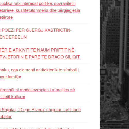
ublika mbi interesat politike: sovraniteti i
etarëve, kushtetutshmëria dhe përgjegjësia
etërore
I POEZI PËR GJERGJ KASTRIOTIN-
ËNDERBEUN
TËR E ARKIVIT TE NAUM PRIFTIT NË
RVJETORIN E PARE TE DRAGO SILIQIT
aku, nga elementi arkitektonik te simboli i
ngut familjar
ëreshët si model evropian i mbrojtjes së
titetit kulturor
i Shijaku, “Diego Rivera” shqiptar i artit tonë
mbëtar