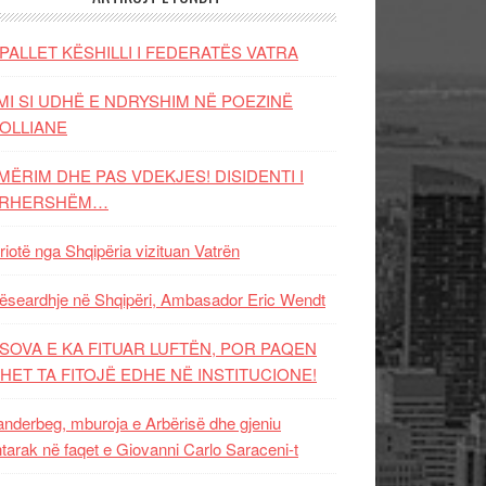
PALLET KËSHILLI I FEDERATËS VATRA
MI SI UDHË E NDRYSHIM NË POEZINË
OLLIANE
MËRIM DHE PAS VDEKJES! DISIDENTI I
ËRHERSHËM…
riotë nga Shqipëria vizituan Vatrën
ëseardhje në Shqipëri, Ambasador Eric Wendt
SOVA E KA FITUAR LUFTËN, POR PAQEN
HET TA FITOJË EDHE NË INSTITUCIONE!
nderbeg, mburoja e Arbërisë dhe gjeniu
tarak në faqet e Giovanni Carlo Saraceni-t