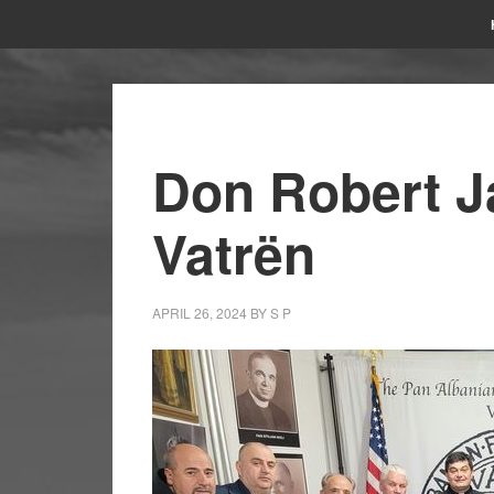
Don Robert Ja
Vatrën
APRIL 26, 2024
BY
S P