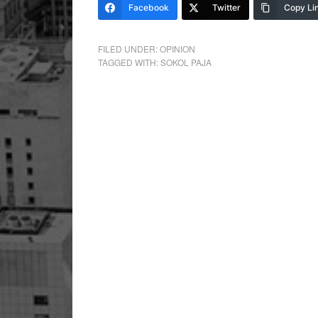
Facebook
Twitter
Copy Li
FILED UNDER:
OPINION
TAGGED WITH:
SOKOL PAJA