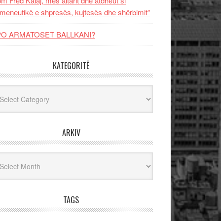
m Fred Kalaj, mes altarit dhe atdheut si
meneutikë e shpresës, kujtesës dhe shërbimit”
PO ARMATOSET BALLKANI?
KATEGORITË
egoritë
ARKIV
iv
TAGS