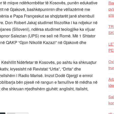
er të miqve ndërkombëtar të Kosovës, punën edukative
Rep
qyt
zazit në Gjakovë, bashkëpunimin dhe vëllazërinë me
sht
 thënia e Papa Françeskut se shqiptarët janë shembull
e. Don Robert Jakaj studimet filozofike i ka ndjekur në
TR
ubjanes (Slloveni), ndërsa studimet teologjike ka vijuar
SK
t Papnor Salezian (UPS) me seli në Romë. Më 1 Shtator
r në QAKP “Gjon Nikollë Kazazi” në Gjakovë dhe
LE
PE
Oxh
i Këshillit Ndërfetar të Kosovës, po ashtu ka shkruajtur
tru
kativ, kryesisht në Revistat “Urtia”, “Drita” dhe
zellshëm i Radio Marisë. Imzot Dodë Gjergji e emroi
Arb
Doblibarja bën pjesë në rangun e famullive të mëdha në
iden
 dhe shkruan rrjedhshëm gjuhët: anglisht, italisht,
Sal
ko