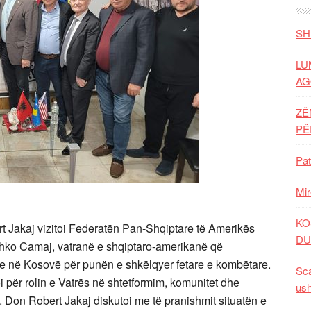
SH
LU
AG
ZË
P
Pat
Mir
KO
t Jakaj vizitoi Federatën Pan-Shqiptare të Amerikës
DU
Pashko Camaj, vatranë e shqiptaro-amerikanë që
tare në Kosovë për punën e shkëlqyer fetare e kombëtare.
Sca
 për rolin e Vatrës në shtetformim, komunitet dhe
ush
e. Don Robert
Jakaj diskutoi me të pranishmit situatën e