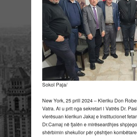
Sokol Paja/
New York, 25 prill 2024 – Kleriku Don Rober
Vatra. Ai u prit nga sekretari i Vatrës Dr. 
vlerësuan klerikun Jakaj e Institucionet fe
Dr.Camaj në fjalën e mirëseardhjes shpjegoi
shërbimin shekullor për çështjen kombëtar