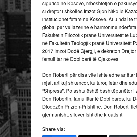
sigurisë në Kosovë, mbështetjen e pakursy
si drejtor i shkollës Imzot Gjon Nikollë Ka
institucionet fetare në Kosovë. Ai u ndal te
global për vëllazërinë e harmoninë ndërfetar
Fakultetin Filozofik pranë Universitetit të L
në Fakultetin Teologjik pranë Universiteti
2017 Imzot Dodë Gjergji, e dekreton Drejto
famullitar në Doblibarë të Gjakovës.
Don Roberti për disa vite ishte edhe anëtar 
mjaft artikuj shkencor, kulturor, fetar dhe edu
“Shpresa”. Po ashtu është bashkëpunëtor i 
Don Robertin, famullitar të Doblibares, ku 
Dioqezën Prizren-Prishtinë. Don Roberti flet
gjermanisht, sllovenisht dhe kroatisht.
Share via: