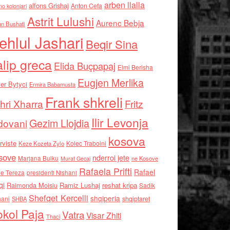
arben llalla
alfons Grishaj
Anton Cefa
no kolonjari
Astrit Lulushi
Aurenc Bebja
an Bushati
ehlul Jashari
Beqir Sina
alip greca
Elida Buçpapaj
Elmi Berisha
Eugjen Merlika
er Bytyci
Ermira Babamusta
Frank shkreli
hri Xharra
Fritz
Ilir Levonja
Gezim Llojdia
dovani
kosova
rviste
Kolec Traboini
Keze Kozeta Zylo
sove
nderroi jete
Marjana Bulku
ne Kosove
Murat Gecaj
Rafaela Prifti
Rafael
e Tereza
presidenti Nishani
qi
Raimonda Moisiu
Ramiz Lushaj
reshat kripa
Sadik
Shefqet Kercelli
shqiperia
hani
shqiptaret
SHBA
kol Paja
Vatra
Visar Zhiti
Thaci