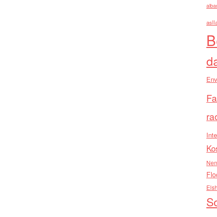
alba
asll
B
d
Env
Fa
ra
Inte
Ko
Nen
Flo
Els
So