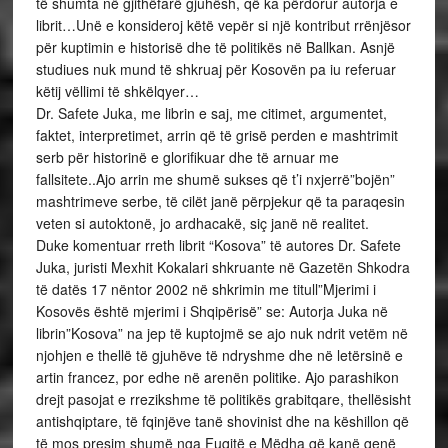
të shumta në gjithëfarë gjuhësh, që ka përdorur autorja e
librit…Unë e konsideroj këtë vepër si një kontribut rrënjësor
për kuptimin e historisë dhe të politikës në Ballkan. Asnjë
studiues nuk mund të shkruaj për Kosovën pa iu referuar
këtij vëllimi të shkëlqyer…
Dr. Safete Juka, me librin e saj, me citimet, argumentet,
faktet, interpretimet, arrin që të grisë perden e mashtrimit
serb për historinë e glorifikuar dhe të arnuar me
fallsitete..Ajo arrin me shumë sukses që t’i nxjerrë”bojën”
mashtrimeve serbe, të cilët janë përpjekur që ta paraqesin
veten si autoktonë, jo ardhacakë, siç janë në realitet.
Duke komentuar rreth librit “Kosova” të autores Dr. Safete
Juka, juristi Mexhit Kokalari shkruante në Gazetën Shkodra
të datës 17 nëntor 2002 në shkrimin me titull”Mjerimi i
Kosovës është mjerimi i Shqipërisë” se: Autorja Juka në
librin”Kosova” na jep të kuptojmë se ajo nuk ndrit vetëm në
njohjen e thellë të gjuhëve të ndryshme dhe në letërsinë e
artin francez, por edhe në arenën politike. Ajo parashikon
drejt pasojat e rrezikshme të politikës grabitqare, thellësisht
antishqiptare, të fqinjëve tanë shovinist dhe na këshillon që
të mos presim shumë nga Fuqitë e Mëdha që kanë qenë