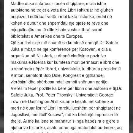
Madhe duke shfarosur racën shqiptare, e cila ishte
autoktone në trojet e veta ilire.Libri i shkruar në gjuhën
angleze, i ndërtuar vetëm mbi fakte historike, erdhi në
kohën e duhur dhe shpërndau një pjesë të reve dhe
mjegullnajës me të cilin kishin veshur librat serbë
bibilotekat e Amerikës dhe të Europës.
Që kur libri s’qe më shumë se kumtesë dhe që Dr. Safete
Juka e mbajti në një konferencë për Kosovën, e cila u
organizua në Nju Jork, u dhanë vlerësime pozirtive
maksimale.Ndërsa kur kumtesa mori përmasat e librit dhe
u shpërnda nëpër librari, univeristete, iu dhurua presidentit
Klinton, senatorit Bob Dole, Kongresit e gjithandej,
vlerësimi dhe shërbesa ndaj kombit shënuan ngritje.
Vlerësim tepër pozitiv ka bërë për librin dhe autoren e tij,Dr.
Safete Juka, Prof. Peter Titonsky i Universitetit George
Town në Uashington.Ai shkruante kështu në kohën kur
mori në duar librin:”Libri i mrekullueshëm për shqiptarët në
Jugosllavi, me titull”Kosova”, më ka bërë një impresion të
thellë. Ai më ka lënë të mahnitur si nga hapësira e gjërë e
njohurive historike, ashtu edhe nga materialet burimore, aq