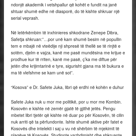
ndonjë akademik i vetshpallur që kohët e fundit na janë
shtuar shumë edhe në diasporë, do të kishte shkruar një
serial veprash.
Në letërkëmbim të inxhinieres shkodrane Zenepe Dibra,
Safetja shkruan:”…por unë kam shumë besim në popullin
tem e mbajë në vteëdije nji shpresë të thellë se të rinjtë e
sotëm, djelm e vajza, kanë me pasë mundësina me krijue e
prodhue kur të rriten, kanë me pasë, ç’ka me diftue për
jetën dhe krijimtarinë e tyre, sigurisht gjana ma të bukura e
ma të vlefshme se kam unë sot”.
“Kosova” e Dr. Safete Juka, libri që erdhi në kohën e duhur
Safete Juka nuk u mor me politikë, por u mor me Kombin.
Kosovën e kishte në zemër gjatë të gjithë jetës. Pengu
mbetet libri tjetër që kishte në duar po për Kosovën, të cilin
nuk arriti që ta përfundonte. Ishte shumë aktive për fatet e
Kosovës dhe intelekti i saj u vu në shërbim të mjekimit të
plagëve të Kosovës. Studjonte vazhdimisht dhe shkruante