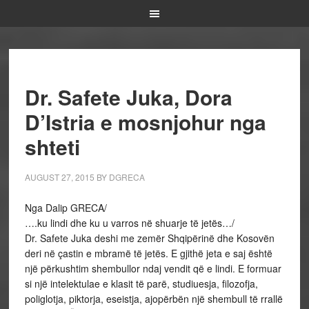
Dr. Safete Juka, Dora
D’Istria e mosnjohur nga
shteti
AUGUST 27, 2015
BY
DGRECA
Nga Dalip GRECA/
….ku lindi dhe ku u varros në shuarje të jetës…/
Dr. Safete Juka deshi me zemër Shqipërinë dhe Kosovën
deri në çastin e mbramë të jetës. E gjithë jeta e saj është
një përkushtim shembullor ndaj vendit që e lindi. E formuar
si një intelektulae e klasit të parë, studiuesja, filozofja,
poliglotja, piktorja, eseistja, ajopërbën një shembull të rrallë