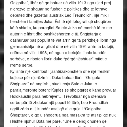
Golgotha”, libër që qe botuar në vitin 1913 nga njeri prej
njerëzve të shquar në fushën e politikës dhe të letrave,
deputeti dhe gazetari austriak Leo Freundlich, një mik i
hershëm i familjes Juka. Është një fotografi që shoqëron
këtë shkrim, ku paraqitet Safete Juka në moshë të re me
autorin e librit dhe bashkëshorten e tij. Shqiptarja e
dashuruar pas popullit të vet arrin që ta përkthejë librin nga
gjermanishtja në anglisht dhe në vitin 1991 arrin ta botojë,
ndërsa në vitin 1998, në agun e betejës finale kundër
serbëve, e riboton librin duke “përgënjështuar” mitet e
rreme serbe.
Ky ishte një kontribut i jashtëzakonshëm dhe një freskim
kujtese për njerëzimin. Duke botuar librin “Golgota
Shqiptare” në anglisht, studiuesja Safete Juka, e
paralajmëronte botën:”Kujdes se shqiptarët e kanë provuar
Holokaustin para hebrejve”… I revoltuar nga ofensiva
serbe për të zhdukur një popull të tërë, Leo Freundlich
ngriti zërin e tij kundër asaj që ai e qujati “Golgotha
Shqiptare”, e që u shoqërua nga masakra të atij tipi që nuk
i kishte njohur Bota më parë. “Unë e dënoj dhunën që