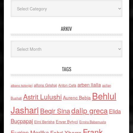
Kategoritë
ARKIV
Arkiv
TAGS
arben llalla
alfons Grishaj
Anton Cefa
asllan
albano kolonjari
Behlul
Astrit Lulushi
Aurenc Bebja
Bushati
Jashari
dalip greca
Beqir Sina
Elida
Buçpapaj
Enver Bytyci
Elmi Berisha
Ermira Babamusta
Frank
Eugjen Merlika
Fahri Xharra