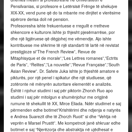
Pensilvanias, si profesore e Letërsisë Frënge të shekujve
XIX-XX, vend pune që do ta mbante me dinjitet e vlerësime
sipërore derisa doli në pension.
Profesoresha ishte frekuentuese e rregullt e rretheve
shkencore e kulturore.Ishte jo thjesht pjesëmarrëse, por
dhe një ligjëruese që dëgjohej me vëmendje. Ajo ishte
kontribuese me shkrime të një standarti të lartë në revistat
prestigjioze si”The French Review”, Revue de
Mitaphisyque et de morale”,”Les Lettres romanes”,”Ectrits
de Paris”, “Relites”,”La nouvelle”,”Revue Française”,”South
Asian Review”. Dr. Safete Juka ishte jo thjeshtë amatore e
pikturës, por një penel i spikatur dhe një studiuese, që
zotëronte në mënyrën autoritare elementët e analizës.
Është i njohur studimi i saj për piktorin Zhorxh Ruo apo
studimi i saj për mitolgun e shumënjohur me origjinë
rumune të shekullit të XX, Mirce Eliada. Ndër studimet e saj
përmenden edhe botimet”Krishtërimi dhe ndjenja e natyrës
e Andrea Suarezit dhe të Zhorzh Ruoit” si dhe “Vehtja në
veprën e Marsel Prustit”. Me kompetncë janë shkruar edhe
botimet e saj “Njerëzorja dhe abstraktja në ujëdhesat e