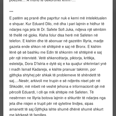
***
E patëm aq pranë dhe papritur nuk e kemi më intelektualen
e shquar. Kur Eduard Dilo, më dha i pari lajmin e hidhur të
ndarjes nga jeta të Dr. Safete Sofi Juka, ndjeva një sëmbim
të thellë në gjoks. Kisha folur disa herë më Safeten në
telefon. E kishim dhe të abonuar në gazetën Illyria, madje
gazeta ende shkon në shtëpinë e saj në Bronx. E kishim
lënë që së bashku me Edin të shkonim në shtëpinë e saj
për një intervistë. Vetë shkencëtarja, piktorja, kritikja,
esteistja, Dora D’Istria e dytë siç e ka quajtur shkrimtari ynë
i madh Ismail Kadareja, e kishte pranuar takimin, por
gjithçka shtyhej për shkak të problemeve të shëndetit të
saj…-Nesër, arkivoli me trupin e së ndjerës niset për në
Shkodër, më mbeti në veshë jehona e informacionit që më
përcolli Eduardi, i cili qe mik shtëpie më Safeten. Të
nesërmen ne Illyria botova lajmin e shkurtër të ndarjes nga
jeta dhe nisjen e trupit për në qytetine lindjes, sipas
amanetit të saj.Gjithçka ishte shumë dhënë shumë shkurt
me kërkesë të familjes.