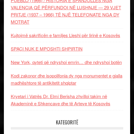
PUEBLO (1966) / HISTORIA E SPANJOLLES NGA
VALENCIA QË PËRFUNDOI NË LUSHNJE — 29 VJET
PRITJE (1937 – 1966) TË NJË TELEFONATE NGA DY
MOTRAT
Kujtojmë sakrificën e familjes Lleshi për lirinë e Kosovës
SPAÇI NUK E MPOSHTI SHPIRTIN
New York, qyteti që ndryshoi emrin… dhe ndryshoi botën
Kodi zakonor dhe isopolifonia dy nga monumentet e gjalla
madhështore të antikitetit shqiptar
Kryetari i Vatrës Dr. Elmi Berisha zhvilloi takim në
Akademinë e Shkencave dhe të Arteve të Kosovës
KATEGORITË