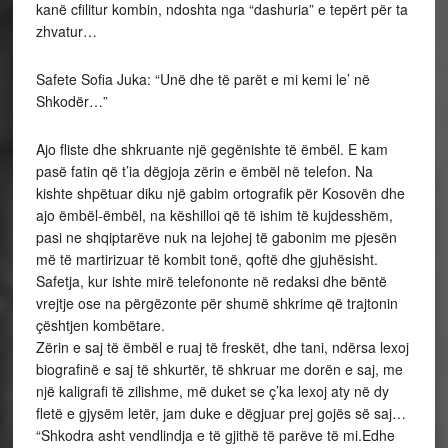
kanë cfilitur kombin, ndoshta nga “dashuria” e tepërt për ta
zhvatur…
Safete Sofia Juka: “Unë dhe të parët e mi kemi le’ në
Shkodër…”
Ajo fliste dhe shkruante një gegënishte të ëmbël. E kam
pasë fatin që t’ia dëgjoja zërin e ëmbël në telefon. Na
kishte shpëtuar diku një gabim ortografik për Kosovën dhe
ajo ëmbël-ëmbël, na këshilloi që të ishim të kujdesshëm,
pasi ne shqiptarëve nuk na lejohej të gabonim me pjesën
më të martirizuar të kombit tonë, qoftë dhe gjuhësisht.
Safetja, kur ishte mirë telefononte në redaksi dhe bëntë
vrejtje ose na përgëzonte për shumë shkrime që trajtonin
çështjen kombëtare.
Zërin e saj të ëmbël e ruaj të freskët, dhe tani, ndërsa lexoj
biografinë e saj të shkurtër, të shkruar me dorën e saj, me
një kaligrafi të zilishme, më duket se ç’ka lexoj aty në dy
fletë e gjysëm letër, jam duke e dëgjuar prej gojës së saj…
“Shkodra asht vendlindja e të gjithë të parëve të mi.Edhe