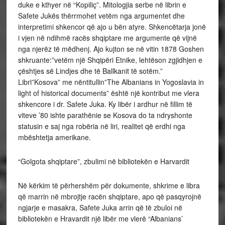
duke e kthyer në “Kopiliç”. Mitologjia serbe në librin e
Safete Jukës thërrmohet vetëm nga argumentet dhe
interpretimi shkencor që ajo u bën atyre. Shkencëtarja jonë
i vjen në ndihmë racës shqiptare me argumente që vijnë
nga njerëz të mëdhenj. Ajo kujton se në vitin 1878 Goshen
shkruante:”vetëm një Shqipëri Etnike, lehtëson zgjidhjen e
çështjes së Lindjes dhe të Ballkanit të sotëm.”
Libri”Kosova” me nëntitullin”The Albanians in Yogoslavia in
light of historical documents” është një kontribut me vlera
shkencore i dr. Safete Juka. Ky libër i ardhur në fillim të
viteve ’80 ishte parathënie se Kosova do ta ndryshonte
statusin e saj nga robëria në liri, realitet që erdhi nga
mbështetja amerikane.
“Golgota shqiptare”, zbulimi në bibliotekën e Harvardit
Në kërkim të përhershëm për dokumente, shkrime e libra
që marrin në mbrojtje racën shqiptare, apo që pasqyrojnë
ngjarje e masakra, Safete Juka arrin që të zbuloi në
bibliotekën e Hravardit një libër me vlerë “Albanians’