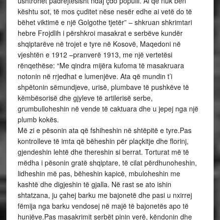
ushtrohet padrejtësisht ndaj çdo populli. Ai që nuk bën
kështu sot, të mos çuditet nëse nesër edhe ai vetë do të
bëhet viktimë e një Golgothe tjetër” – shkruan shkrimtari
hebre Frojdlih i përshkroi masakrat e serbëve kundër
shqiptarëve në trojet e tyre në Kosovë, Maqedoni në
vjeshtën e 1912 –pranverë 1913, me një vertetësi
rënqethëse: “Me qindra mijëra kufoma të masakruara
notonin në rrjedhat e lumenjëve. Ata që mundin t’i
shpëtonin sëmundjeve, urisë, plumbave të pushkëve të
këmbësorisë dhe gjyleve të artilerisë serbe,
grumbulloheshin në vende të caktuara dhe u jepej nga një
plumb kokës.
Më zi e pësonin ata që fshiheshin në shtëpitë e tyre.Pas
kontrolleve të imta që bëheshin për plaçkitje dhe florinj,
gjendeshin lehtë dhe thereshin si berrat. Torturat më të
mëdha i pësonin gratë shqiptare, të cilat përdhunoheshin,
lidheshin më pas, bëheshin kapicë, mbuloheshin me
kashtë dhe digjeshin të gjalla. Në rast se ato ishin
shtatzana, ju çahej barku me bajonetë dhe pasi u nxirrej
fëmija nga barku vendosej në majë të bajonetës apo të
hunjëve.Pas masakrimit serbët pinin verë, këndonin dhe