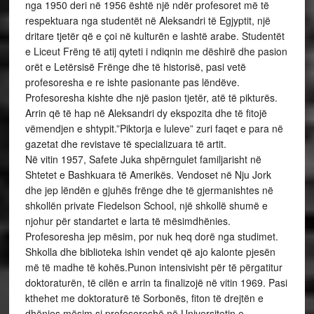
nga 1950 deri në 1956 është një ndër profesoret më të
respektuara nga studentët në Aleksandri të Egjyptit, një
dritare tjetër që e çoi në kulturën e lashtë arabe. Studentët
e Liceut Frëng të atij qyteti i ndiqnin me dëshirë dhe pasion
orët e Letërsisë Frënge dhe të historisë, pasi vetë
profesoresha e re ishte pasionante pas lëndëve.
Profesoresha kishte dhe një pasion tjetër, atë të pikturës.
Arrin që të hap në Aleksandri dy ekspozita dhe të fitojë
vëmendjen e shtypit.”Piktorja e luleve” zuri faqet e para në
gazetat dhe revistave të specializuara të artit.
Në vitin 1957, Safete Juka shpërngulet familjarisht në
Shtetet e Bashkuara të Amerikës. Vendoset në Nju Jork
dhe jep lëndën e gjuhës frënge dhe të gjermanishtes në
shkollën private Fiedelson School, një shkollë shumë e
njohur për standartet e larta të mësimdhënies.
Profesoresha jep mësim, por nuk heq dorë nga studimet.
Shkolla dhe biblioteka ishin vendet që ajo kalonte pjesën
më të madhe të kohës.Punon intensivisht për të përgatitur
doktoraturën, të cilën e arrin ta finalizojë në vitin 1969. Pasi
kthehet me doktoraturë të Sorbonës, fiton të drejtën e
dhënies mësim si profesoreshë në Universitetin e