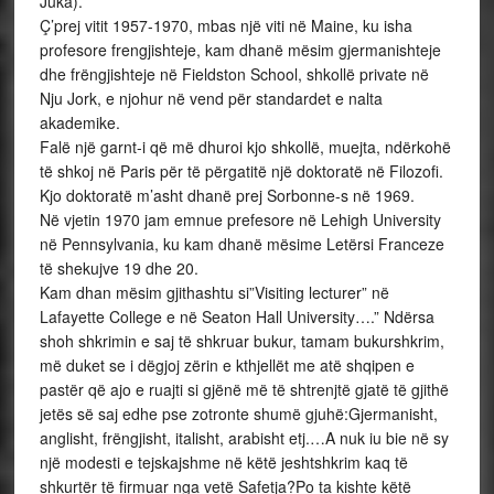
Juka).
Ç’prej vitit 1957-1970, mbas një viti në Maine, ku isha
profesore frengjishteje, kam dhanë mësim gjermanishteje
dhe frëngjishteje në Fieldston School, shkollë private në
Nju Jork, e njohur në vend për standardet e nalta
akademike.
Falë një garnt-i që më dhuroi kjo shkollë, muejta, ndërkohë
të shkoj në Paris për të përgatitë një doktoratë në Filozofi.
Kjo doktoratë m’asht dhanë prej Sorbonne-s në 1969.
Në vjetin 1970 jam emnue prefesore në Lehigh University
në Pennsylvania, ku kam dhanë mësime Letërsi Franceze
të shekujve 19 dhe 20.
Kam dhan mësim gjithashtu si”Visiting lecturer” në
Lafayette College e në Seaton Hall University….” Ndërsa
shoh shkrimin e saj të shkruar bukur, tamam bukurshkrim,
më duket se i dëgjoj zërin e kthjellët me atë shqipen e
pastër që ajo e ruajti si gjënë më të shtrenjtë gjatë të gjithë
jetës së saj edhe pse zotronte shumë gjuhë:Gjermanisht,
anglisht, frëngjisht, italisht, arabisht etj.…A nuk iu bie në sy
një modesti e tejskajshme në këtë jeshtshkrim kaq të
shkurtër të firmuar nga vetë Safetja?Po ta kishte këtë