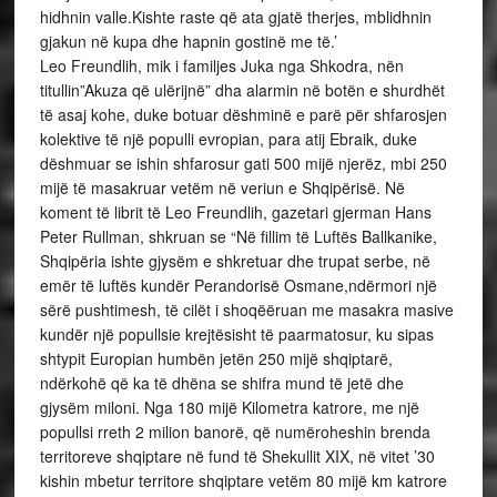
hidhnin valle.Kishte raste që ata gjatë therjes, mblidhnin
gjakun në kupa dhe hapnin gostinë me të.’
Leo Freundlih, mik i familjes Juka nga Shkodra, nën
titullin”Akuza që ulërijnë” dha alarmin në botën e shurdhët
të asaj kohe, duke botuar dëshminë e parë për shfarosjen
kolektive të një populli evropian, para atij Ebraik, duke
dëshmuar se ishin shfarosur gati 500 mijë njerëz, mbi 250
mijë të masakruar vetëm në veriun e Shqipërisë. Në
koment të librit të Leo Freundlih, gazetari gjerman Hans
Peter Rullman, shkruan se “Në fillim të Luftës Ballkanike,
Shqipëria ishte gjysëm e shkretuar dhe trupat serbe, në
emër të luftës kundër Perandorisë Osmane,ndërmori një
sërë pushtimesh, të cilët i shoqëëruan me masakra masive
kundër një popullsie krejtësisht të paarmatosur, ku sipas
shtypit Europian humbën jetën 250 mijë shqiptarë,
ndërkohë që ka të dhëna se shifra mund të jetë dhe
gjysëm miloni. Nga 180 mijë Kilometra katrore, me një
popullsi rreth 2 milion banorë, që numëroheshin brenda
territoreve shqiptare në fund të Shekullit XIX, në vitet ’30
kishin mbetur territore shqiptare vetëm 80 mijë km katrore