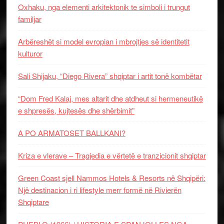
Oxhaku, nga elementi arkitektonik te simboli i trungut
familjar
Arbëreshët si model evropian i mbrojtjes së identitetit
kulturor
Sali Shijaku, “Diego Rivera” shqiptar i artit tonë kombëtar
“Dom Fred Kalaj, mes altarit dhe atdheut si hermeneutikë
e shpresës, kujtesës dhe shërbimit”
A PO ARMATOSET BALLKANI?
Kriza e vlerave – Tragjedia e vërtetë e tranzicionit shqiptar
Green Coast sjell Nammos Hotels & Resorts në Shqipëri:
Një destinacion i ri lifestyle merr formë në Rivierën
Shqiptare