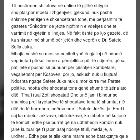
Të nesërmen shfletova në online të gjithë shtypin
shqiptar,por mbeta i zhgënjyër; gjëkundi nuk pashë
shkrime për ikjen e shkencëtares tonë, me përjashtim të
gazetës “Shkodra” që jepte njoftimin e vdekjes dhe të
varrimit në qytetin e lindjes. Në fakt është po kjo gazetë, që
ka shkruar më shumë për jetën dhe veprën e Dr. Safete
Sofia Juka.
Mbajta veshë se mos komuniteti ynë ringjallej në ndonjë
veprimtari përkujtimore a përcjellëse për të ndjerën, që sa
pati jetë s’pushoi së punuari për çështjen kombëtare,
veçanërisht për Kosovën, por jo, askush nuk u kujtua!
Ndoshta ngaqë Safete Juka nuk u mor kurrë me Partitë
politike, ndofta dhe shoqatat tona qenë shumë të zëna ato
ditë. T’na i ruaj Zoti shoqatat! Dhe unë jam i bindur se
shumica prej kryetarëve të shoqatave tona të shumta, një
ditë do të harrohen, ndërsa emri i Safete Jukës, jo. Emri i
saj ka mbetur arkivave, bibilotekave, ka mbetur në kujtesë
të kombit, edhe pse burrat që na udhëheqin kombin nuk
janë kujtuar që t’i japin asaj ndonjë titull, medalje, a
urdhër…Edhe pse të tillë kanë marrë edhe batakçinjtë që e