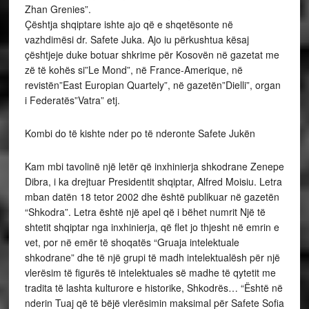
Zhan Grenies”.
Çështja shqiptare ishte ajo që e shqetësonte në
vazhdimësi dr. Safete Juka. Ajo iu përkushtua kësaj
çështjeje duke botuar shkrime për Kosovën në gazetat me
zë të kohës si”Le Mond”, në France-Amerique, në
revistën”East Europian Quartely”, në gazetën”Dielli”, organ
i Federatës”Vatra” etj.
Kombi do të kishte nder po të nderonte Safete Jukën
Kam mbi tavolinë një letër që inxhinierja shkodrane Zenepe
Dibra, i ka drejtuar Presidentit shqiptar, Alfred Moisiu. Letra
mban datën 18 tetor 2002 dhe është publikuar në gazetën
“Shkodra”. Letra është një apel që i bëhet numrit Një të
shtetit shqiptar nga inxhinierja, që flet jo thjesht në emrin e
vet, por në emër të shoqatës “Gruaja intelektuale
shkodrane” dhe të një grupi të madh intelektualësh për një
vlerësim të figurës të intelektuales së madhe të qytetit me
tradita të lashta kulturore e historike, Shkodrës… “Është në
nderin Tuaj që të bëjë vlerësimin maksimal për Safete Sofia