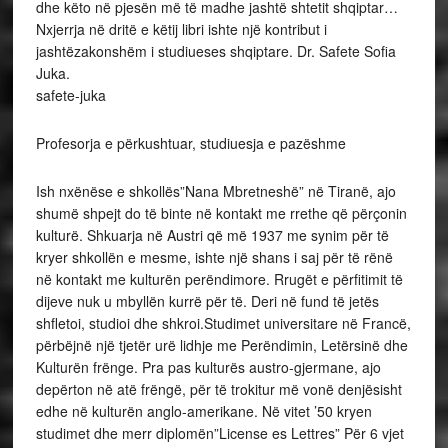
dhe këto në pjesën më të madhe jashtë shtetit shqiptar…
Nxjerrja në dritë e këtij libri ishte një kontribut i
jashtëzakonshëm i studiueses shqiptare. Dr. Safete Sofia
Juka.
safete-juka
Profesorja e përkushtuar, studiuesja e pazëshme
Ish nxënëse e shkollës”Nana Mbretneshë” në Tiranë, ajo
shumë shpejt do të binte në kontakt me rrethe që përçonin
kulturë. Shkuarja në Austri që më 1937 me synim për të
kryer shkollën e mesme, ishte një shans i saj për të rënë
në kontakt me kulturën perëndimore. Rrugët e përfitimit të
dijeve nuk u mbyllën kurrë për të. Deri në fund të jetës
shfletoi, studioi dhe shkroi.Studimet universitare në Francë,
përbëjnë një tjetër urë lidhje me Perëndimin, Letërsinë dhe
Kulturën frënge. Pra pas kulturës austro-gjermane, ajo
depërton në atë frëngë, për të trokitur më vonë denjësisht
edhe në kulturën anglo-amerikane. Në vitet ’50 kryen
studimet dhe merr diplomën”License es Lettres” Për 6 vjet