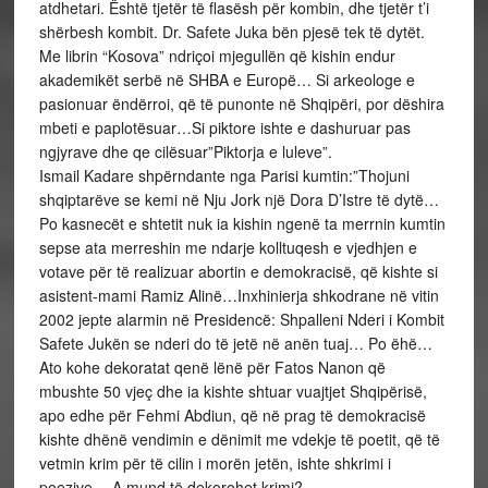
atdhetari. Është tjetër të flasësh për kombin, dhe tjetër t’i
shërbesh kombit. Dr. Safete Juka bën pjesë tek të dytët.
Me librin “Kosova” ndriçoi mjegullën që kishin endur
akademikët serbë në SHBA e Europë… Si arkeologe e
pasionuar ëndërroi, që të punonte në Shqipëri, por dëshira
mbeti e paplotësuar…Si piktore ishte e dashuruar pas
ngjyrave dhe qe cilësuar”Piktorja e luleve”.
Ismail Kadare shpërndante nga Parisi kumtin:”Thojuni
shqiptarëve se kemi në Nju Jork një Dora D’Istre të dytë…
Po kasnecët e shtetit nuk ia kishin ngenë ta merrnin kumtin
sepse ata merreshin me ndarje kolltuqesh e vjedhjen e
votave për të realizuar abortin e demokracisë, që kishte si
asistent-mami Ramiz Alinë…Inxhinierja shkodrane në vitin
2002 jepte alarmin në Presidencë: Shpalleni Nderi i Kombit
Safete Jukën se nderi do të jetë në anën tuaj… Po ëhë…
Ato kohe dekoratat qenë lënë për Fatos Nanon që
mbushte 50 vjeç dhe ia kishte shtuar vuajtjet Shqipërisë,
apo edhe për Fehmi Abdiun, që në prag të demokracisë
kishte dhënë vendimin e dënimit me vdekje të poetit, që të
vetmin krim për të cilin i morën jetën, ishte shkrimi i
poezive… A mund të dekorohet krimi?…