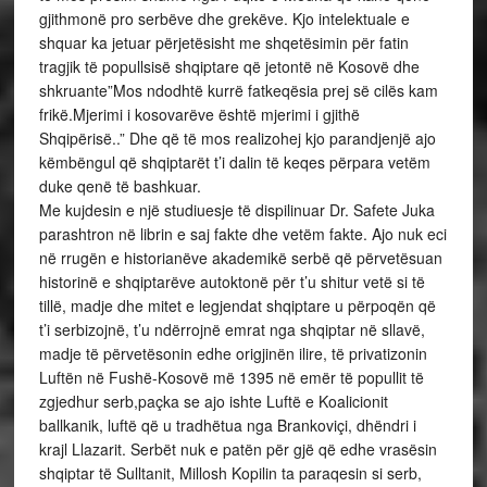
gjithmonë pro serbëve dhe grekëve. Kjo intelektuale e
shquar ka jetuar përjetësisht me shqetësimin për fatin
tragjik të popullsisë shqiptare që jetontë në Kosovë dhe
shkruante”Mos ndodhtë kurrë fatkeqësia prej së cilës kam
frikë.Mjerimi i kosovarëve është mjerimi i gjithë
Shqipërisë..” Dhe që të mos realizohej kjo parandjenjë ajo
këmbëngul që shqiptarët t’i dalin të keqes përpara vetëm
duke qenë të bashkuar.
Me kujdesin e një studiuesje të dispilinuar Dr. Safete Juka
parashtron në librin e saj fakte dhe vetëm fakte. Ajo nuk eci
në rrugën e historianëve akademikë serbë që përvetësuan
historinë e shqiptarëve autoktonë për t’u shitur vetë si të
tillë, madje dhe mitet e legjendat shqiptare u përpoqën që
t’i serbizojnë, t’u ndërrojnë emrat nga shqiptar në sllavë,
madje të përvetësonin edhe origjinën ilire, të privatizonin
Luftën në Fushë-Kosovë më 1395 në emër të popullit të
zgjedhur serb,paçka se ajo ishte Luftë e Koalicionit
ballkanik, luftë që u tradhëtua nga Brankoviçi, dhëndri i
krajl Llazarit. Serbët nuk e patën për gjë që edhe vrasësin
shqiptar të Sulltanit, Millosh Kopilin ta paraqesin si serb,