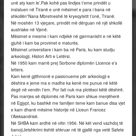
unë aty kam le’.Pak kohë pas lindjes t’eme prindët u
instaluen në Tiranë e unë mësimet e para i bana në
shkollën”Nana Mbretneshë të kryeqytetit t’onë, Tiranë.
Në moshën 13 vjeçare, prindët më dërguan në një shkollë
austriake në Vjenë.
Mësimet e mesme i kam ndjekë në gjermanisht e në këtë
gjuhë i kam ba provimet e maturës.
Mësimet universitare i kam ba në Paris, ku kam studju
arkeologji, Histori Arti e Letërsi.
Në 1950 kam marrë prej Sorbone diplomën Licence e’s
letters.
Kam kenë gjithmonë e pasionueme për arkeologji e
dëshira e jeme ma e madhe ka kenë me punue në këtë
degë në vendin t’em. Por fati nuk ma plotësoi këtë dëshirë.
Pas marrjes së diplomës në Paris kam shkue menjëherë
në Egjypt, ku bashkë me familjen teme kam banue disa vjet
e kam dhanë mësime historije në Liceun Francez
t’Aleksandrisë.
Në SHBA kam ardhë në vitin 1956. Në kët vend vazhdoj të
banoj(Jetshkrimi është shkruar në të gjallë nga vetë Safete