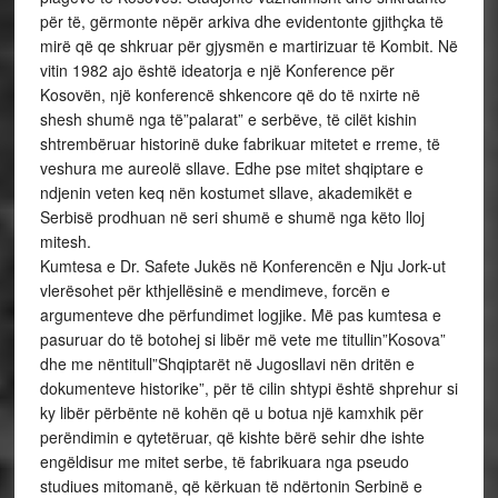
për të, gërmonte nëpër arkiva dhe evidentonte gjithçka të
mirë që qe shkruar për gjysmën e martirizuar të Kombit. Në
vitin 1982 ajo është ideatorja e një Konference për
Kosovën, një konferencë shkencore që do të nxirte në
shesh shumë nga të”palarat” e serbëve, të cilët kishin
shtrembëruar historinë duke fabrikuar mitetet e rreme, të
veshura me aureolë sllave. Edhe pse mitet shqiptare e
ndjenin veten keq nën kostumet sllave, akademikët e
Serbisë prodhuan në seri shumë e shumë nga këto lloj
mitesh.
Kumtesa e Dr. Safete Jukës në Konferencën e Nju Jork-ut
vlerësohet për kthjellësinë e mendimeve, forcën e
argumenteve dhe përfundimet logjike. Më pas kumtesa e
pasuruar do të botohej si libër më vete me titullin”Kosova”
dhe me nëntitull”Shqiptarët në Jugosllavi nën dritën e
dokumenteve historike”, për të cilin shtypi është shprehur si
ky libër përbënte në kohën që u botua një kamxhik për
perëndimin e qytetëruar, që kishte bërë sehir dhe ishte
engëldisur me mitet serbe, të fabrikuara nga pseudo
studiues mitomanë, që kërkuan të ndërtonin Serbinë e