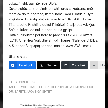
Juka…”, shkruan Zenepe Dibra.
Duke plotësuar mendimin e inxhinieres shkodrane, unë
them se do të nderohej kombi nëse Dora D’Istria e Dytë
shqiptare do të shpallej së paku Nder i Kombit… Edhe
Tirana edhe Prishtina duhet t’i kërkojnë falje pas vdekjes
Safete Jukës, që nuk e nderuan në gjallje…
Data e Publikimit për herë të parë : 09/12/2005-Gazeta
ILLYRIA ne New York dhe shtypi i tiranes.(Falenderoj Elida
& Skender Bucpapaj per ribotimin ne www.VOAL.com)
Share via:
Facebook
Twitter
Copy Link
More
FILED UNDER:
ESSE
TAGGED WITH:
DALIP GRECA
,
DORA D’ISTRIA E MOSNJOHUR
,
DR. SAFETE JUKA
,
NGA SHTETI