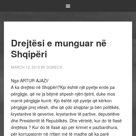
Drejtësi e munguar në
Shqipëri
MARCH 12, 2015
BY
DGRECA
Nga ARTUR AJAZI/
A ka drejtësi në Shqipëri?Kjo është një pyetje ende pa
përgjigje, që ne ja bëjmë shpesh njëri-tjetrit, duke mos
marrë përgjigje kurrë. Kjo është një pyetje që kërkon
përgjigje prej vitesh, dhe që çdo shqiptar ja bën politikës,
kryetarëve të qeverive, kryetarëve të partive, deputetëve
dhe Presidentit të Republikës. Dhe vërtetë, kur do të flasë
drejtësia ? Kur do të flasë ajo për krimet e pazbardhura,
për korrupsionin në rritjen më të madhe që ka parë