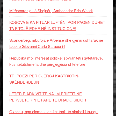
Mirëseardhje në Shqipëri, Ambasador Eric Wendt
KOSOVA E KA FITUAR LUFTËN, POR PAQEN DUHET
TA FITOJË EDHE NË INSTITUCIONE!
Scanderbeg, mburoja e Arbërisë dhe gjeniu ushtarak në
faqet e Giovanni Carlo Saraceni-t
Republika mbi interesat politike: sovraniteti i qytetarëve,
kushtetutshmëria dhe përgjegjësia shtetërore
TRI POEZI PËR GJERGJ KASTRIOTIN-
SKËNDERBEUN
LETËR E ARKIVIT TE NAUM PRIFTIT NË
PERVJETORIN E PARE TE DRAGO SILIQIT
Oxhaku, nga elementi arkitektonik te simboli i trungut