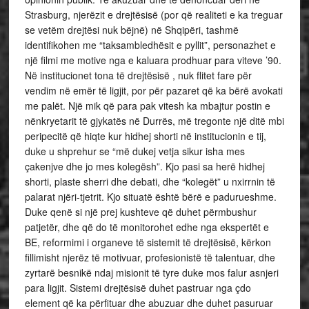
Strasburg, njerëzit e drejtësisë (por që realiteti e ka treguar
se vetëm drejtësi nuk bëjnë) në Shqipëri, tashmë
identifikohen me “taksambledhësit e pyllit”, personazhet e
një filmi me motive nga e kaluara prodhuar para viteve ’90.
Në institucionet tona të drejtësisë , nuk flitet fare për
vendim në emër të ligjit, por për pazaret që ka bërë avokati
me palët. Një mik që para pak vitesh ka mbajtur postin e
nënkryetarit të gjykatës në Durrës, më tregonte një ditë mbi
peripecitë që hiqte kur hidhej shorti në institucionin e tij,
duke u shprehur se “më dukej vetja sikur isha mes
çakenjve dhe jo mes kolegësh”. Kjo pasi sa herë hidhej
shorti, plaste sherri dhe debati, dhe “kolegët” u nxirrnin të
palarat njëri-tjetrit. Kjo situatë është bërë e padurueshme.
Duke qenë si një prej kushteve që duhet përmbushur
patjetër, dhe që do të monitorohet edhe nga ekspertët e
BE, reformimi i organeve të sistemit të drejtësisë, kërkon
fillimisht njerëz të motivuar, profesionistë të talentuar, dhe
zyrtarë besnikë ndaj misionit të tyre duke mos falur asnjeri
para ligjit. Sistemi drejtësisë duhet pastruar nga çdo
element që ka përfituar dhe abuzuar dhe duhet pasuruar