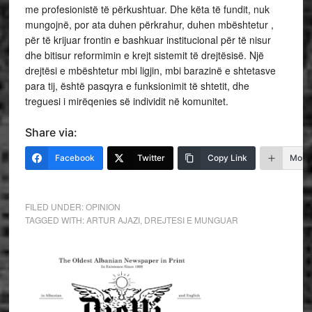
me profesionistë të përkushtuar. Dhe këta të fundit, nuk
mungojnë, por ata duhen përkrahur, duhen mbështetur ,
për të krijuar frontin e bashkuar institucional për të nisur
dhe bitisur reformimin e krejt sistemit të drejtësisë. Një
drejtësi e mbështetur mbi ligjin, mbi barazinë e shtetasve
para tij, është pasqyra e funksionimit të shtetit, dhe
treguesi i mirëqenies së individit në komunitet.
Share via:
Facebook
Twitter
Copy Link
More
FILED UNDER:
OPINION
TAGGED WITH:
ARTUR AJAZI
,
DREJTESI E MUNGUAR