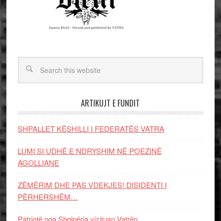
ARTIKUJT E FUNDIT
SHPALLET KËSHILLI I FEDERATËS VATRA
LUMI SI UDHË E NDRYSHIM NË POEZINË
AGOLLIANE
ZËMËRIM DHE PAS VDEKJES! DISIDENTI I
PËRHERSHËM…
Patriotë nga Shqipëria vizituan Vatrën