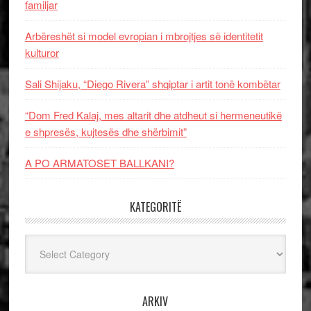
familjar
Arbëreshët si model evropian i mbrojtjes së identitetit
kulturor
Sali Shijaku, “Diego Rivera” shqiptar i artit tonë kombëtar
“Dom Fred Kalaj, mes altarit dhe atdheut si hermeneutikë
e shpresës, kujtesës dhe shërbimit”
A PO ARMATOSET BALLKANI?
KATEGORITË
Kategoritë
ARKIV