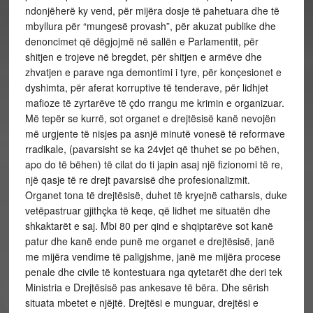
ndonjëherë ky vend, për mijëra dosje të pahetuara dhe të
mbyllura për “mungesë provash”, për akuzat publike dhe
denoncimet që dëgjojmë në sallën e Parlamentit, për
shitjen e trojeve në bregdet, për shitjen e armëve dhe
zhvatjen e parave nga demontimi i tyre, për konçesionet e
dyshimta, për aferat korruptive të tenderave, për lidhjet
mafioze të zyrtarëve të çdo rrangu me krimin e organizuar.
Më tepër se kurrë, sot organet e drejtësisë kanë nevojën
më urgjente të nisjes pa asnjë minutë vonesë të reformave
rradikale, (pavarsisht se ka 24vjet që thuhet se po bëhen,
apo do të bëhen) të cilat do ti japin asaj një fizionomi të re,
një qasje të re drejt pavarsisë dhe profesionalizmit.
Organet tona të drejtësisë, duhet të kryejnë catharsis, duke
vetëpastruar gjithçka të keqe, që lidhet me situatën dhe
shkaktarët e saj. Mbi 80 per qind e shqiptarëve sot kanë
patur dhe kanë ende punë me organet e drejtësisë, janë
me mijëra vendime të paligjshme, janë me mijëra procese
penale dhe civile të kontestuara nga qytetarët dhe deri tek
Ministria e Drejtësisë pas ankesave të bëra. Dhe sërish
situata mbetet e njëjtë. Drejtësi e munguar, drejtësi e