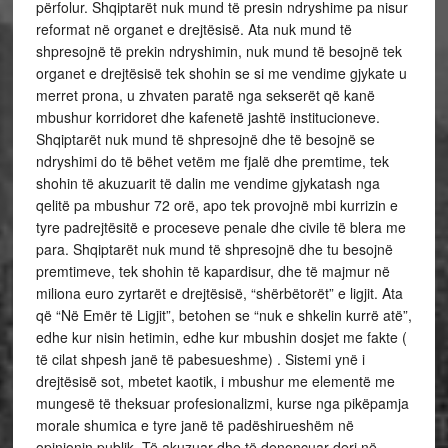
përfolur. Shqiptarët nuk mund të presin ndryshime pa nisur
reformat në organet e drejtësisë. Ata nuk mund të
shpresojnë të prekin ndryshimin, nuk mund të besojnë tek
organet e drejtësisë tek shohin se si me vendime gjykate u
merret prona, u zhvaten paratë nga sekserët që kanë
mbushur korridoret dhe kafenetë jashtë institucioneve.
Shqiptarët nuk mund të shpresojnë dhe të besojnë se
ndryshimi do të bëhet vetëm me fjalë dhe premtime, tek
shohin të akuzuarit të dalin me vendime gjykatash nga
qelitë pa mbushur 72 orë, apo tek provojnë mbi kurrizin e
tyre padrejtësitë e proceseve penale dhe civile të blera me
para. Shqiptarët nuk mund të shpresojnë dhe tu besojnë
premtimeve, tek shohin të kapardisur, dhe të majmur në
miliona euro zyrtarët e drejtësisë, “shërbëtorët” e ligjit. Ata
që “Në Emër të Ligjit”, betohen se “nuk e shkelin kurrë atë”,
edhe kur nisin hetimin, edhe kur mbushin dosjet me fakte (
të cilat shpesh janë të pabesueshme) . Sistemi ynë i
drejtësisë sot, mbetet kaotik, i mbushur me elementë me
mungesë të theksuar profesionalizmi, kurse nga pikëpamja
morale shumica e tyre janë të padëshirueshëm në
opinionin publik. Të akuzuar dhe të denoncuar deri në