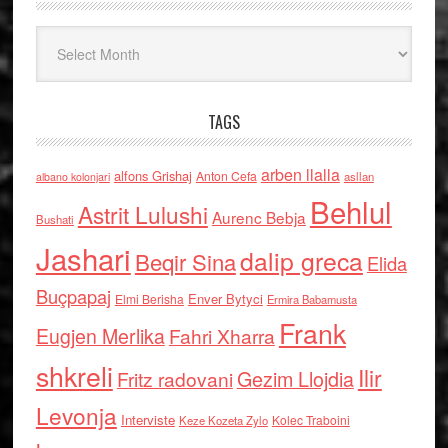
Arkiv
TAGS
arben llalla
alfons Grishaj
Anton Cefa
asllan
albano kolonjari
Behlul
Astrit Lulushi
Aurenc Bebja
Bushati
Jashari
dalip greca
Beqir Sina
Elida
Buçpapaj
Enver Bytyci
Elmi Berisha
Ermira Babamusta
Frank
Eugjen Merlika
Fahri Xharra
shkreli
Ilir
Gezim Llojdia
Fritz radovani
Levonja
Interviste
Kolec Traboini
Keze Kozeta Zylo