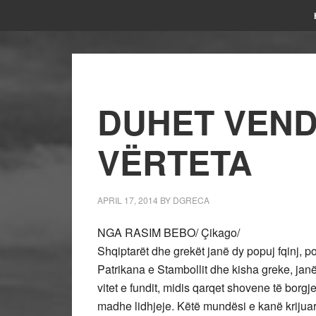
DUHET VEN
VËRTETA
APRIL 17, 2014
BY
DGRECA
NGA RASIM BEBO/ Çikago/
Shqiptarët dhe grekët janë dy popuj fqinj, 
Patrikana e Stambollit dhe kisha greke, janë
vitet e fundit, midis qarqet shovene të bor
madhe lidhjeje. Këtë mundësi e kanë krijuar