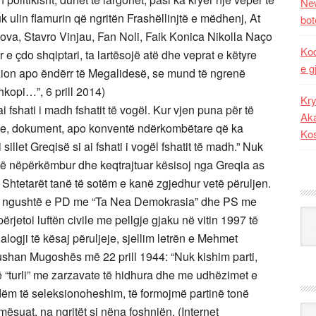
New
ulin flamurin që ngritën Frashëllinjtë e mëdhenj, At
bot
hova, Stavro Vinjau, Fan Noli, Faik Konica Nikolla Naço
Kod
 e çdo shqiptari, ta lartësojë atë dhe veprat e këtyre
e g
uzion apo ëndërr të Megalidesë, se mund të ngrenë
hkopi…”, 6 prill 2014)
Kry
ai fshati i madh fshatit të vogël. Kur vjen puna për të
Aka
shje, dokument, apo konventë ndërkombëtare që ka
Ko
 sillet Greqisë si ai fshati i vogël fshatit të madh.” Nuk
htë nëpërkëmbur dhe keqtrajtuar kësisoj nga Greqia as
 Shtetarët tanë të sotëm e kanë zgjedhur vetë përuljen.
e ngushtë e PD me “Ta Nea Demokrasia” dhe PS me
Kat
jetoi luftën civile me pellgje gjaku në vitin 1997 të
logji të kësaj përuljeje, sjellim letrën e Mehmet
shan Mugoshës më 22 prill 1944: “Nuk kishim parti,
 “turli” me zarzavate të hidhura dhe me udhëzimet e
dëm të seleksionoheshim, të formojmë partinë tonë
Ark
ësuat, na ngritët si nëna foshnjën. (Internet