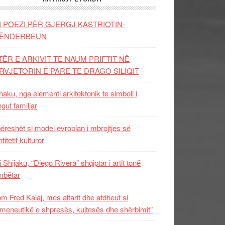
I POEZI PËR GJERGJ KASTRIOTIN-
ËNDERBEUN
TËR E ARKIVIT TE NAUM PRIFTIT NË
RVJETORIN E PARE TE DRAGO SILIQIT
aku, nga elementi arkitektonik te simboli i
ngut familjar
ëreshët si model evropian i mbrojtjes së
titetit kulturor
i Shijaku, “Diego Rivera” shqiptar i artit tonë
mbëtar
m Fred Kalaj, mes altarit dhe atdheut si
meneutikë e shpresës, kujtesës dhe shërbimit”