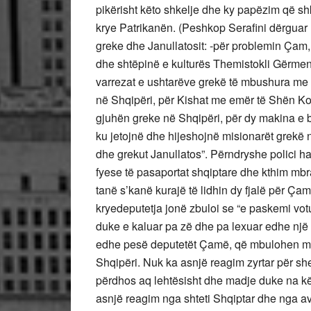
pikërisht këto shkelje dhe ky papëzim që s
krye Patrikanën. (Peshkop Serafini dërguar F
greke dhe Janullatosit: -për problemin Çam, L
dhe shtëpinë e kulturës Themistokli Gërmen
varrezat e ushtarëve grekë të mbushura me k
në Shqipëri, për Kishat me emër të Shën Ko
gjuhën greke në Shqipëri, për dy makina e b
ku jetojnë dhe hijeshojnë misionarët grekë n
dhe grekut Janullatos”. Përndryshe polici hap
fyese të pasaportat shqiptare dhe kthim mbr
tanë s’kanë kurajë të lidhin dy fjalë për Çam
kryedeputetja jonë zbuloi se “e paskemi vot
duke e kaluar pa zë dhe pa lexuar edhe një he
edhe pesë deputetët Çamë, që mbulohen me
Shqipëri. Nuk ka asnjë reagim zyrtar për she
përdhos aq lehtësisht dhe madje duke na kë
asnjë reagim nga shteti Shqiptar dhe nga av