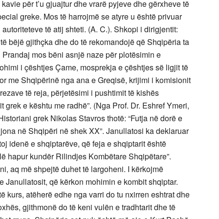
kavie për t’u gjuajtur dhe vrarë pyjeve dhe gërxheve të
pecial greke. Mos të harrojmë se atyre u është privuar
utoriteteve të atij shteti. (A. C.). Shkopi i dirigjentit:
o të bëjë gjithçka dhe do të rekomandojë që Shqipëria ta
s: Prandaj mos bëni asnjë naze për plotësimin e
mohimi i çështjes Çame, mosprekja e çështjes së ligjit të
sor me Shqipërinë nga ana e Greqisë, krijimi i komisionit
rezave të reja, përjetësimi i pushtimit të kishës
tit grek e kështu me radhë”. (Nga Prof. Dr. Eshref Ymeri,
 Historiani grek Nikolas Stavros thotë: “Futja në dorë e
 jona në Shqipëri në shek XX”. Janullatosi ka deklaruar
j idenë e shqiptarëve, që feja e shqiptarit është
dalë hapur kundër Rilindjes Kombëtare Shqipëtare”.
, aq më shpejtë duhet të largoheni. I kërkojmë
 e Janullatosit, që kërkon mohimin e kombit shqiptar.
 kurs, atëherë edhe nga varri do tu nxirren eshtrat dhe
xhës, gjithmonë do të keni vulën e tradhtarit dhe të