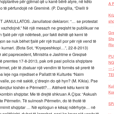
 shqiptarëve për gjëmat që u kanë bërë atyre, në këto
A 
o të përfundojë në Greminë. (P. Dangllia, “Dielli 9
Kri
NULLATOS. Janullatosi deklaron: “… se protestat
shq
ë vazhdojnë.” Në një mesazh ne greqisht te publikuar ne
Gre
 fjalë për një ndërtesë, por fakti është që kemi të
Shq
n se nuk bëhet fjalë për një truall por për një vend të
Riv
 e kumari. (Bota Sot, “Kryepeshkopi…”, 22-8-2013)
 akt paprecedent, Ministria e Jashtme e Greqisë
PU
ë premtes 17-8-2013, pak orë pasi policia shqiptare
NG
rmet, për të zbatuar një vendim të formës së prerë të
— 
pa leje nga mjediset e Pallatit të Kulturës “Naim
TE
valle, po më saktë, ç’dreqin do që hyn? (M. Kikia). Pse
Kuj
 mbrojtur kishën e Përmetit?… Atëherë këtu kemi të
Ko
 kombin shqiptar. Me të drejtë shkruan A.Çipa: “Askush
e Përmetin. Të sulmosh Përmetin, do të thotë të
SP
ormimit shqiptar … Në epilogun e kësaj ndërhyrje… në
politikisht, duhet të largohet, pasi ka kryer një vepër të