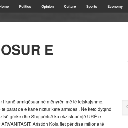
Home
Politics
Opinion
Culture
Sports
Economy
DOSUR E
por i kanë armiqësuar në mënyrën më të tejskajshme.
 të parat që e kanë nxitur këtë armiqësi. Në këto dyqind
gjezisë greke dhe Shqipërisë ka ekzistuar një URË e
 ARVANITASIT. Aristidh Kola flet për disa miliona të