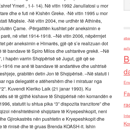
ref Ymeri , 1-I- 14). Në vitin 1992 Janullatosi u mor
are dhe e futi në Kishën Greke. -Në vitin 1995 u mor
tati Miqësie. -Në vitin 2004, me urdhër të Athinës,
lutën Çame. -Përgatitën kushtet për aneksimin e
 parë, në vitet 1914-1918. –Në vitin 2006, nëpërmjet
alba
tet për aneksimin e Himarës, gjë që s’e realizuan dot
asll
ë të bandave të Spiro Milos dhe ushtarëve grekë. –Në
B
, i hapën varrin Shqipërisë së Jugut, gjë që se
14-1916 me anë të bandave të andartëve dhe ushtrisë
d
shjeje, grabitën detin Jon të Shqipërisë. –Në statuti i
uar nga delegatët e atëhershëm dhe i miratuar nga
Env
 “2”. Kuvendi Kleriko Laik (21 janar 1993). Ku
Fa
atës së të gjithë kishave të Shqipërisë nën komandën e
996, statutit iu shtua pika “3” dispozita tranzitore” dhe
ra
hfuqizoi nënshtetësinë shqiptare të Kryepeshkopit, neni
Inte
t dhe Gjirokastrës nën pushtetin e Kryepeshkopit dhe
Ko
ve të rinisë dhe të gruas Brenda KOASH-it. Ishin