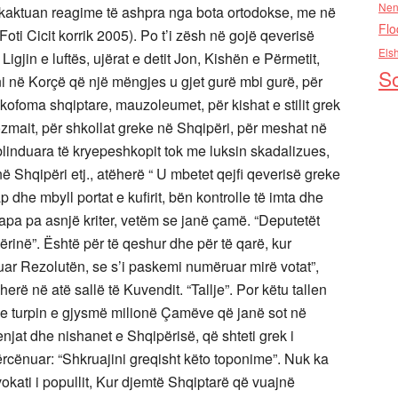
Nen
hkaktuan reagime të ashpra nga bota ortodokse, me në
Flo
oti Cicit korrik 2005). Po t’i zësh në gojë qeverisë
Els
igjin e luftës, ujërat e detit Jon, Kishën e Përmetit,
So
i në Korçë që një mëngjes u gjet gurë mbi gurë, për
ofoma shqiptare, mauzoleumet, për kishat e stilit grek
zmait, për shkollat greke në Shqipëri, për meshat në
linduara të kryepeshkopit tok me luksin skadalizues,
ë Shqipëri etj., atëherë “ U mbetet qejfi qeverisë greke
 dhe mbyll portat e kufirit, bën kontrolle të imta dhe
apa pa asnjë kriter, vetëm se janë çamë. “Deputetët
ërinë”. Është për të qeshur dhe për të qarë, kur
uar Rezolutën, se s’i paskemi numëruar mirë votat”,
rë në atë sallë të Kuvendit. “Tallje”. Por këtu tallen
 turpin e gjysmë milionë Çamëve që janë sot në
njat dhe nishanet e Shqipërisë, që shteti grek i
rcënuar: “Shkruajini greqisht këto toponime”. Nuk ka
okati i popullit, Kur djemtë Shqiptarë që vuajnë