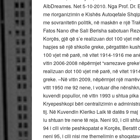
AlbDreames. Net 5-10-2010. Nga Prof. Dr. Esh
me riorganizimin e Kishës Autoqefale Shqipt
me sovranitetin politik, në maskën e një Trak
Fatos Nano dhe Sali Berisha sabotuan Rezo
Korçës, gjë që s’e realizuan dot 100 vjet më
hapjes së një shkolle greke, përgatitën kush
100 vjet më parë, në vitet 1914-1916 me an
vitin 2006-2008 nëpërmjet “varrezave greke”
realizuan dot 100 vjet më parë, në vitet 19
greke. –Në vitin 2009, nëpërmjet një marrëve
vitit 1950 me 92 nene, i votuar dhe nënshkr
kuvendi popullor, në vitin 1993 u shtua pika
Kryepeshkopi bëri centralizimin e administr
tij. Në Kuvendin Kleriko Laik të datës 9 maj 1
iu shtuan tre nene të reja. Neni 93, i cili s
94 i cili vinte peshkopatat e Korçës, Berati
neni 95, i cili nisi me themelimin e shoqata