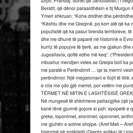
turpit. Prandaj: duhet që Janullatosit t’i tr
Beratit, që dënoi paraardhësin e tij Murgun 
Ymeri shkruan: “Koha dridhet dhe përdridhet
“Kështu dhe me Greqinë, po korr atë që ka mb
popullsitë që ka pasur brenda territoreve, të 
dhe me dhunë të paparë në historinë e Evro
kurriz të popujve të tjerë, as me gjakun dhe
Jugosllavia, qoftë edhe më keq”. (“Presiden
mbushur mendjen vetes se Greqia boll ka punu
me paratë e Perëndimit … qe ta merrni vesh j
perëndimor. Një megalomani e llojit të tillë
e cila me çdo gjë merret, por vetëm me punë
TËRMET NË MITIN E LASHTËSISË GREK
Në mungesë të shkrimeve pellazgjike (që ja
kanë lënë gjurmë gojore si psh: epopetë e q
greke, toponimet, eronimet, oponimet, ant
me gjuhën e sotme shqipe. (Aref Mati – Aref
historisë së antikitetit (Greqia antike) të Uni