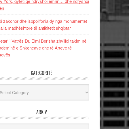
 York, qyteti që ndryshoi emrin… dhe ndryshoi
ën
i zakonor dhe isopolifonia dy nga monumentet
jalla madhështore të antikitetit shqiptar
etari i Vatrës Dr. Elmi Berisha zhvilloi takim në
deminë e Shkencave dhe të Arteve të
sovës
KATEGORITË
egoritë
ARKIV
iv