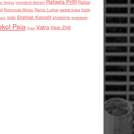
Rafaela Prifti
Rafael
e Tereza
presidenti Nishani
qi
Raimonda Moisiu
Ramiz Lushaj
reshat kripa
Sadik
Shefqet Kercelli
shqiperia
hani
shqiptaret
SHBA
kol Paja
Vatra
Visar Zhiti
Thaci