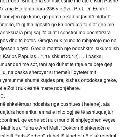
egohet rruga. Shqipëria sot nuk është më ajo e Kurt Pashë
Kozma Etolianin para 235 vjetëve. Prof. Dr. Eshref
 por vjen një kohë, që pema e kalbur jashtë hidhet”.
jellë, të gjitha ligësitë që ka bërë me fqinjët dhe me
aneksuara prej saj, të cilat i spastroi me poshtërsira
pës dhe të botës. Greqia nuk mund të mbijetojë më në
 djersën e tyre. Greqia meriton një ndëshkim, sikurse ish
ti Karlos Papulas…”, 15 shkurt 2012). …I paskej
ar deri më sot, tani ajo duhet të rrijë e të bëjë qejf
u, na paska shërbyer si themeli I qytetërimit
, e yshtur më shumë kujdes prej kishës ortodokse greke,
t e Zotit nuk është marrë ndonjëherë.
E.
në shkatërruar ndoshta nga pushtuesit helene). ata
uajtura homerike, emrat e mitologjisë të ashtuquajtur
hroponimet, që edhe sot nuk mund të shpjegohen veçse
 Mathieu). Puna e Aref Matit “Doktor në shkencën e
vrsitetit Paris-Sorbon”, duhet të kthehet në pikë referimi,