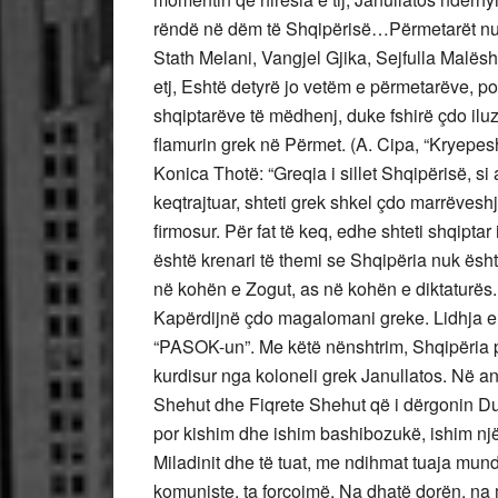
rëndë në dëm të Shqipërisë…Përmetarët nuk 
Stath Melani, Vangjel Gjika, Sejfulla Malës
etj, Eshtë detyrë jo vetëm e përmetarëve, por
shqiptarëve të mëdhenj, duke fshirë çdo il
flamurin grek në Përmet. (A. Cipa, “Kryepes
Konica Thotë: “Greqia i sillet Shqipërisë, si 
keqtrajtuar, shteti grek shkel çdo marrëve
firmosur. Për fat të keq, edhe shteti shqiptar i
është krenari të themi se Shqipëria nuk ës
në kohën e Zogut, as në kohën e diktaturës.
Kapërdijnë çdo magalomani greke. Lidhja 
“PASOK-un”. Me këtë nënshtrim, Shqipëria për
kurdisur nga koloneli grek Janullatos. Në ana
Shehut dhe Fiqrete Shehut që i dërgonin Du
por kishim dhe ishim bashibozukë, ishim një
Miladinit dhe të tuat, me ndihmat tuaja mun
komuniste, ta forcojmë, Na dhatë dorën, na m