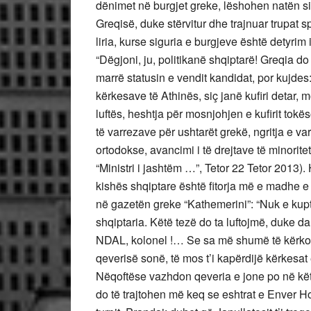
dënimet në burgjet greke, lëshohen natën si 
Greqisë, duke stërvitur dhe trajnuar trupat s
liria, kurse siguria e burgjeve është detyrim i a
“Dëgjoni, ju, politikanë shqiptarë! Greqia d
marrë statusin e vendit kandidat, por kujde
kërkesave të Athinës, siç janë kufiri detar, 
luftës, heshtja për mosnjohjen e kufirit tokë
të varrezave për ushtarët grekë, ngritja e var
ortodokse, avancimi i të drejtave të minorite
“Ministri i jashtëm …”, Tetor 22 Tetor 2013).
kishës shqiptare është fitorja më e madhe e
në gazetën greke “Kathemerini”: “Nuk e kupto
shqiptaria. Këtë tezë do ta luftojmë, duke 
NDAL, kolonel !… Se sa më shumë të kërkoni
qeverisë sonë, të mos t’i kapërdijë kërkesat
Nëqoftëse vazhdon qeveria e jone po në këtë
do të trajtohen më keq se eshtrat e Enver Ho