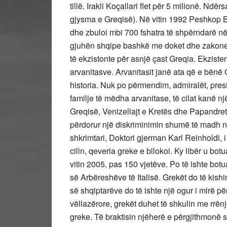
tillë. Irakli Koçallari flet për 5 milionë. Ndë
gjysma e Greqisë). Në vitin 1992 Peshkop B
dhe zbuloi mbi 700 fshatra të shpërndarë në
gjuhën shqipe bashkë me doket dhe zakonet 
të ekzistonte për asnjë çast Greqia. Ekzisten
arvanitasve. Arvanitasit janë ata që e bënë G
historia. Nuk po përmendim, admiralët, pres
familje të mëdha arvanitase, të cilat kanë nj
Greqisë, Venizellajt e Kretës dhe Papandre
përdorur një diskriminimin shumë të madh nd
shkrimtari, Doktori gjerman Karl Reinholdi, i c
cilin, qeveria greke e bllokoi. Ky libër u bo
vitin 2005, pas 150 vjetëve. Po të ishte botua
së Arbëreshëve të Italisë. Grekët do të kishi
së shqiptarëve do të ishte një ogur i mirë p
vëllazërore, grekët duhet të shkulin me rrën
greke. Të braktisin njëherë e përgjithmonë 