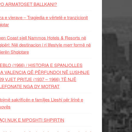
PO ARMATOSET BALLKANI?
za e vlerave – Tragjedia e vërtetë e tranzicionit
iptar
en Coast sjell Nammos Hotels & Resorts në
ipëri: Një destinacion i ri lifestyle merr formë në
ierën Shqiptare
EBLO (1966) / HISTORIA E SPANJOLLES
A VALENCIA QË PËRFUNDOI NË LUSHNJE
29 VJET PRITJE (1937 – 1966) TË NJË
LEFONATE NGA DY MOTRAT
tojmë sakrificën e familjes Lleshi për lirinë e
sovës
AÇI NUK E MPOSHTI SHPIRTIN