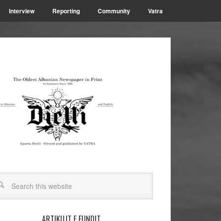
Interview
Reporting
Community
Vatra
ARTIKUJT E FUNDIT