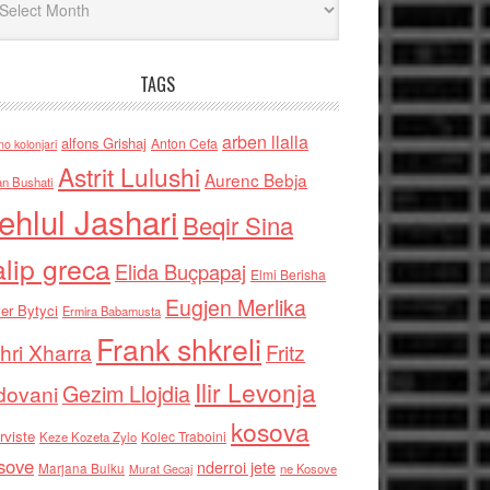
TAGS
arben llalla
alfons Grishaj
Anton Cefa
no kolonjari
Astrit Lulushi
Aurenc Bebja
an Bushati
ehlul Jashari
Beqir Sina
alip greca
Elida Buçpapaj
Elmi Berisha
Eugjen Merlika
er Bytyci
Ermira Babamusta
Frank shkreli
hri Xharra
Fritz
Ilir Levonja
Gezim Llojdia
dovani
kosova
rviste
Kolec Traboini
Keze Kozeta Zylo
sove
nderroi jete
Marjana Bulku
ne Kosove
Murat Gecaj