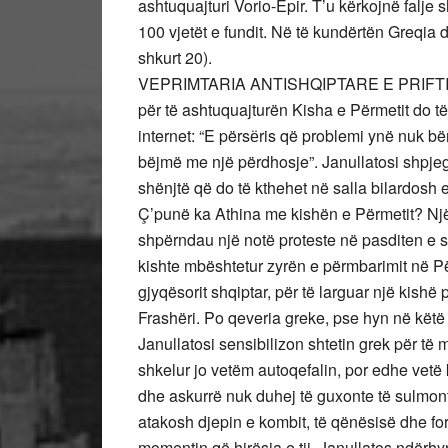
ashtuquajturi Vorio-Epir. T’u kërkojnë falje
100 vjetët e fundit. Në të kundërtën Greqia d
shkurt 20).
VEPRIMTARIA ANTISHQIPTARE E PRIFTIT JA
për të ashtuquajturën Kisha e Përmetit do t
internet: “E përsёris që problemi ynë nuk bën
bëjmë me një përdhosje”. Janullatosi shpjego
shënjtë që do të kthehet në salla bilardosh
Ç’punë ka Athina me kishën e Përmetit? Një
shpërndau një notë proteste në pasditen e s
kishte mbështetur zyrën e përmbarimit në Pë
gjyqësorit shqiptar, për të larguar një kishë 
Frashëri. Po qeveria greke, pse hyn në këtë 
Janullatosi sensibilizon shtetin grek për të
shkelur jo vetëm autoqefalin, por edhe vetë
dhe askurrë nuk duhej të guxonte të sulmont
atakosh djepin e kombit, të qënësisë dhe f
momentin që hirësia e tij, Janullatos ndërhyn 