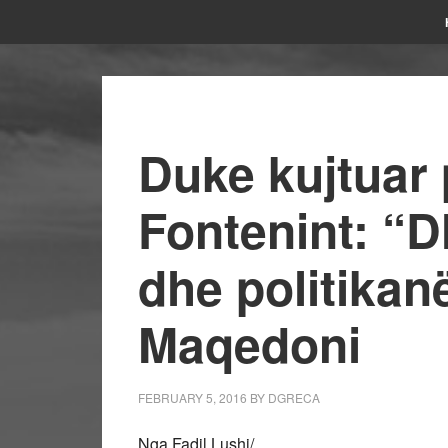
Duke kujtuar 
Fontenint: “D
dhe politikan
Maqedoni
FEBRUARY 5, 2016
BY
DGRECA
Nga Fadil Lushi/