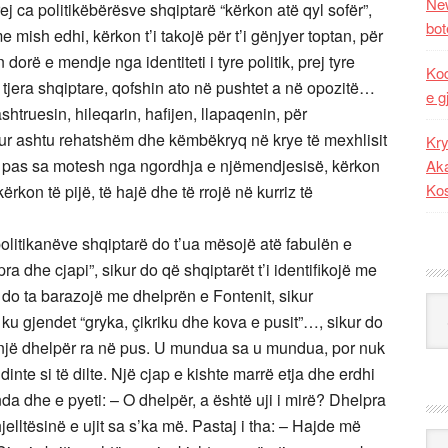
New
ej ca politikëbërësve shqiptarë “kërkon atë qyl sofër”,
bot
 mish edhi, kërkon t’i takojë për t’i gënjyer toptan, për
 dorë e mendje nga identiteti i tyre politik, prej tyre
Kod
të tjera shqiptare, qofshin ato në pushtet a në opozitë…
e g
shtruesin, hileqarin, hafijen, llapaqenin, për
ulur ashtu rehatshëm dhe këmbëkryq në krye të mexhlisit
Kry
 pas sa motesh nga ngordhja e njëmendjesisë, kërkon
Aka
Ko
ërkon të pijë, të hajë dhe të rrojë në kurriz të
olitikanëve shqiptarë do t’ua mësojë atë fabulën e
 dhe cjapi”, sikur do që shqiptarët t’i identifikojë me
do ta barazojë me dhelprën e Fontenit, sikur
Kat
 ku gjendet “gryka, çikriku dhe kova e pusit”…, sikur do
të një dhelpër ra në pus. U mundua sa u mundua, por nuk
inte si të dilte. Një cjap e kishte marrë etja dhe erdhi
nda dhe e pyeti: – O dhelpër, a është uji i mirë? Dhelpra
hjelltësinë e ujit sa s’ka më. Pastaj i tha: – Hajde më
Ark