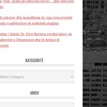
 York, qyteti që ndryshoi emrin… dhe ndryshoi
ën
i zakonor dhe isopolifonia dy nga monumentet
jalla madhështore të antikitetit shqiptar
etari i Vatrës Dr. Elmi Berisha zhvilloi takim në
deminë e Shkencave dhe të Arteve të
sovës
KATEGORITË
egoritë
ARKIV
iv