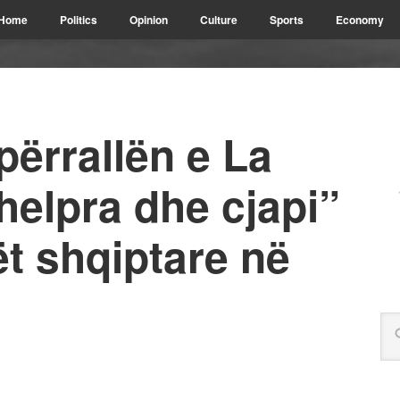
Home
Politics
Opinion
Culture
Sports
Economy
përrallën e La
helpra dhe cjapi”
ët shqiptare në