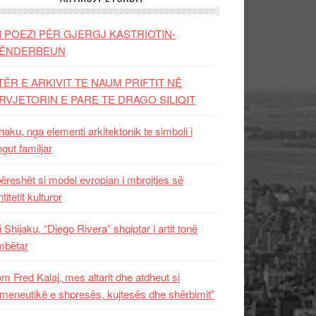
I POEZI PËR GJERGJ KASTRIOTIN-
ËNDERBEUN
TËR E ARKIVIT TE NAUM PRIFTIT NË
RVJETORIN E PARE TE DRAGO SILIQIT
aku, nga elementi arkitektonik te simboli i
ngut familjar
ëreshët si model evropian i mbrojtjes së
titetit kulturor
i Shijaku, “Diego Rivera” shqiptar i artit tonë
mbëtar
m Fred Kalaj, mes altarit dhe atdheut si
meneutikë e shpresës, kujtesës dhe shërbimit”