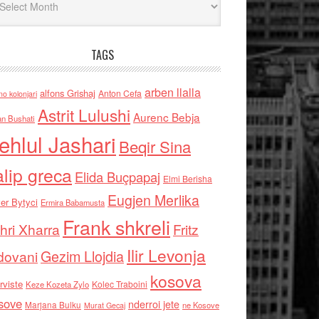
TAGS
arben llalla
alfons Grishaj
Anton Cefa
no kolonjari
Astrit Lulushi
Aurenc Bebja
an Bushati
ehlul Jashari
Beqir Sina
alip greca
Elida Buçpapaj
Elmi Berisha
Eugjen Merlika
er Bytyci
Ermira Babamusta
Frank shkreli
hri Xharra
Fritz
Ilir Levonja
Gezim Llojdia
dovani
kosova
rviste
Kolec Traboini
Keze Kozeta Zylo
sove
nderroi jete
Marjana Bulku
ne Kosove
Murat Gecaj