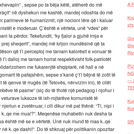
A 
r-xhevapin” , sepse po ta bëja këtë, atëherë do më
 saraçit” në dyshekun me kashtë, mandej ndoshta do më
Kri
 parimeve të humanizmit, një nocioni lëre që i kaluar
shq
nistët e moderuar. Ç’është e vërteta, unë “vdes” për
i ta përdor. Tekefundit, “ky fjalor a gjuhë imja e
Gre
prej sheqerit”, mandej më krijon mundësinë që ta
Shq
ëson që t’i perceptoj me tamam kalorësit e vonuar të
Riv
’i dalloj me tamam horrat respektivisht folk-patriotët
PU
olidarizohem me fukarenjtë shqiptarë, në hall e në
NG
 “gomarit të pafajshëm, sepse s’kanë ç’t’i bëjnë të zotit të
— 
ë qenve të rrugës (të Tetovës, nënvizim im), të cilët
TE
ëmbëve të pasme” (siç do të thotë një pedagog i njohur i
e veturave luksoze të ish-rojtarëve komunistë të
Kuj
jeriun e zvetënuar, i cili dikur më pat thënë: “Ti, nipi i
Ko
sh k..qe me mua!?”. Meqenëse muhabetin nuk desha ta
thua është më se e vërtetë. Unë nuk mund të mas k..qe
SP
 në k..qe dashi!”. Do të shkruaj për politikanin opozitar