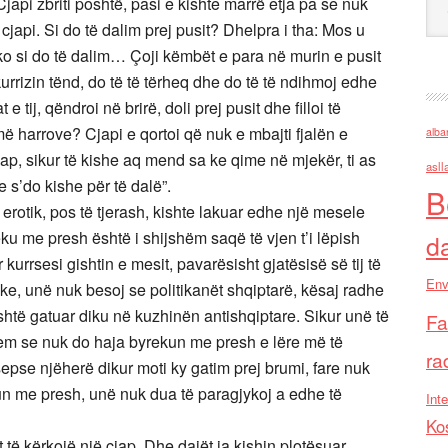
japi zbriti poshtë, pasi e kishte marrë etja pa se nuk
a cjapi. Si do të dalim prej pusit? Dhelpra i tha: Mos u
o si do të dalim… Çoji këmbët e para në murin e pusit
 kurrizin tënd, do të të tërheq dhe do të të ndihmoj edhe
 tij, qëndroi në brirë, doli prej pusit dhe filloi të
 më harrove? Cjapi e qortoi që nuk e mbajti fjalën e
alba
jap, sikur të kishe aq mend sa ke qime në mjekër, ti as
asll
 s’do kishe për të dalë”.
B
erotik, pos të tjerash, kishte lakuar edhe një mesele
u me presh është i shijshëm saqë të vjen t’i lëpish
d
 kurrsesi gishtin e mesit, pavarësisht gjatësisë së tij të
Env
ike, unë nuk besoj se politikanët shqiptarë, kësaj radhe
të gatuar diku në kuzhinën antishqiptare. Sikur unë të
Fa
ohem se nuk do haja byrekun me presh e lëre më të
ra
epse njëherë dikur moti ky gatim prej brumi, fare nuk
ekun me presh, unë nuk dua të paragjykoj a edhe të
Inte
Ko
t të kërkojë një cjap. Dhe dajët ia kishin plotësuar