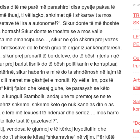
 disa ditë më parë më parashtroi disa pyetje paksa të
më thuaj, ti vëllaçko, shkrimet që i shkarravit a mos
TR
SK
zetave të lira a autonome!?”. Sikur donte të më thoshte
 a horrash! Sikur donte të thoshte se a mos vallë
LE
sa më emancipuese…, sikur në çdo shkrim prej vezës
PE
të bretkosave do të bësh grup të organizuar këngëtarësh,
n, sikur prej pronarit të bordeleve, do të bësh njeriun që
Oxh
prej bariut fisnik do të bësh politikanin e korruptuar,
tru
otërinë, sikur haberin e mirë do ta shndërrosh në lajm të
 cili merret me çështjet e moralit. Ky vëllai im, pos të
Arb
iden
h” këtij fjalori dhe kësaj gjuhe, ke parasysh se këto
 a kungull Stambolli, andaj unë të premtoj se në të
Sal
pehriz shkrime, shkrime këto që nuk kanë as din e as
ko
, e lëre më lexuesit të nderuar dhe serioz…, mos harro
to llafe tuat të gazetave!?”.
“Do
j, vendosa të gjurmoj e të kërkoj kryetitullin dhe
her
 do t’i shkonte kësaj “shkarravine” në vijim. Për këtë