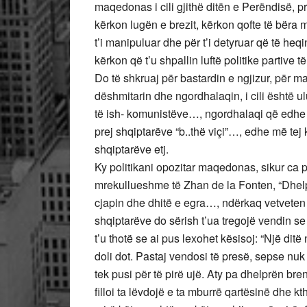
maqedonas i cili gjithë ditën e Perëndisë, pr
kërkon lugën e brezit, kërkon qofte të bëra me
t’i manipuluar dhe për t’i detyruar që të heqin
kërkon që t’u shpallin luftë politike partive 
Do të shkruaj për bastardin e ngjizur, për ma
dëshmitarin dhe ngordhalaqin, i cili është 
të ish- komunistëve…, ngordhalaqi që edhe
prej shqiptarëve “b..thë viçi”…, edhe më tej k
shqiptarëve etj.
Ky politikani opozitar maqedonas, sikur ca p
mrekullueshme të Zhan de la Fonten, “Dhelpra
cjapin dhe dhitë e egra…, ndërkaq vetveten 
shqiptarëve do sërish t’ua tregojë vendin se
t’u thotë se ai pus lexohet kësisoj: “Një di
doli dot. Pastaj vendosi të presë, sepse nuk d
tek pusi për të pirë ujë. Aty pa dhelprën bre
filloi ta lëvdojë e ta mburrë qartësinë dhe kt