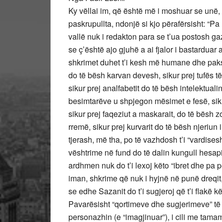
Ky vëllai im, që është më i moshuar se unë,
paskrupullta, ndonjë si kjo përafërsisht: “Pa 
vallë nuk i redakton para se t’ua postosh ga
se ç’është ajo gjuhë a ai fjalor i bastarduar
shkrimet duhet t’i kesh më humane dhe pak
do të bësh karvan devesh, sikur prej tufës 
sikur prej analfabetit do të bësh intelektuali
besimtarëve u shpjegon mësimet e fesë, sikur 
sikur prej faqeziut a maskarait, do të bësh z
rremë, sikur prej kurvarit do të bësh njeriun i
tjerash, më tha, po të vazhdosh t’i “vardises
vështrime në fund do të dalin kungull hesapi
ardhmen nuk do t’i lexoj këto “ibret dhe pa 
iman, shkrime që nuk i hyjnë në punë dreqit
se edhe Sazanit do t’i sugjeroj që t’i flakë kë
Pavarësisht “qortimeve dhe sugjerimeve” të ti
personazhin (e “imagjinuar”), i cili me tamam