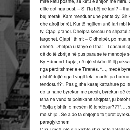
mirë këtu poshtë, se këtu e shijon më mirë. C
dilte dot nga pusi. – Si t’ia bëjmë tani? – th
bëj merak. Kam menduar unë për të dy. Shik
dhe afroji brirët. Kur të ngjitem unë lart mbi
ty. Cjapi pranoi. Dhelpra kërceu në shpatullat e
largohet. Cjapi i thirri: – O dhelpër, po mua
dhënë. Dhelpra u kthye e i tha: – I dashuri c
që do të zbritje në pus para se të mendoje se
Ky Edmond Tupja, në një shkrim të tij paksa 
nga përditshmëria e Tiranës. “…, meqë byrek
gishtërinjtë nga i vogli tek i madhi pa harruar
tendosur!?”. Pas gjithë kësaj katrahure polit
do ta hanë byrekun me presh, byrekun që ësh
isha në vend të politikanit shqiptar, ju bet
“lëpija gishtin e mesëm të tendosur???”…, s
më shijoi. Se a do ta shijojnë të tjerët byr
paragjykohem!
Dikur moti, një nip kishte shkuar te dajallarë