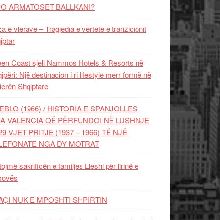
PO ARMATOSET BALLKANI?
za e vlerave – Tragjedia e vërtetë e tranzicionit
iptar
en Coast sjell Nammos Hotels & Resorts në
ipëri: Një destinacion i ri lifestyle merr formë në
ierën Shqiptare
EBLO (1966) / HISTORIA E SPANJOLLES
A VALENCIA QË PËRFUNDOI NË LUSHNJE
29 VJET PRITJE (1937 – 1966) TË NJË
LEFONATE NGA DY MOTRAT
tojmë sakrificën e familjes Lleshi për lirinë e
sovës
AÇI NUK E MPOSHTI SHPIRTIN