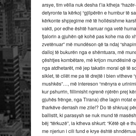
arsye, tim vëlla nuk desha t’ia ktheja “hazë
detyronte ta kërkoj “gjilpërën e humbur të
kërkonte shpjegime më të hollësishme karshi
vakti, por edhe është harruar nga vetë huma
fjalorin a gjuhën që kohë pas kohe ma do xhan
zvetënuar” më mundëson që ta ndaj “shapin 
dalloj të bukurën nga e shëmtuara, më mund
çështjes kombëtare, më krijon mundësinë që t
nga atdhetarët, më jep takatin moral që të s
siklet, të cilët me pa të drejtë i bien vitheve
mushkës”…, më intereson “mënyra e urinimit t
kur pshurrin, fillimisht ngrenë njërën prej k
gjuhës frënge, nga Tirana) dhe lagin rrotat 
tharkëve derrash me zile!? Do të shkruaj për n
ballistit, ki parasysh se nuk mund të masë
bëj “tërkuzë”, ia ktheva shkurt: “Këtë që e 
me njeriun i cili fund e krye është shndërruar