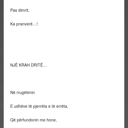
Pas dimrit,
Ka pranverë…!
NJË KRAH DRITË…
Në rrugëtimin
E udhëve të pjerrëta e të errëta,
Që përfundonin me hone,