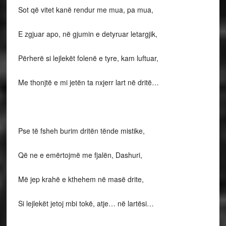
Sot që vitet kanë rendur me mua, pa mua,
E zgjuar apo, në gjumin e detyruar letargjik,
Përherë si lejlekët folenë e tyre, kam luftuar,
Me thonjtë e mi jetën ta nxjerr lart në dritë…
Pse të fsheh burim dritën tënde mistike,
Që ne e emërtojmë me fjalën, Dashuri,
Më jep krahë e kthehem në masë drite,
Si lejlekët jetoj mbi tokë, atje… në lartësi…