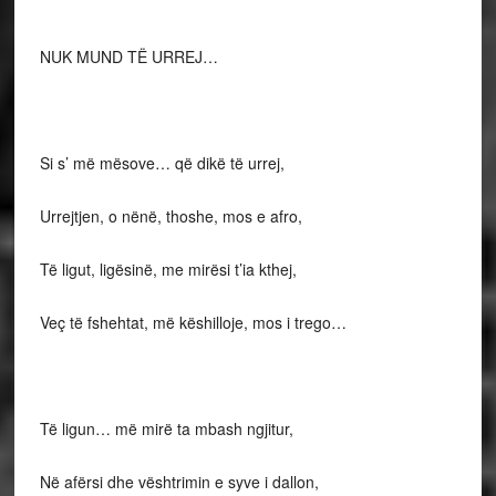
NUK MUND TË URREJ…
Si s’ më mësove… që dikë të urrej,
Urrejtjen, o nënë, thoshe, mos e afro,
Të ligut, ligësinë, me mirësi t’ia kthej,
Veç të fshehtat, më këshilloje, mos i trego…
Të ligun… më mirë ta mbash ngjitur,
Në afërsi dhe vështrimin e syve i dallon,