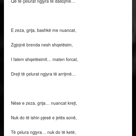
Që të çelurat ngjyra të dallojmë…
E zeza, grija, bashkë me nuancat,
Zgjojnë brenda nesh shqetësim,
I falem shqetësimit… maten forcat,
Drejt të çelurat ngjyra të arrijmë…
Nëse e zeza, grija… nuancat krejt,
Nuk do të ishin pjesë e jetës sonë,
Të çelura ngjyra… nuk do të ketë,