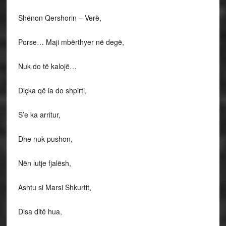
Shënon Qershorin – Verë,
Porse… Maji mbërthyer në degë,
Nuk do të kalojë…
Diçka që ia do shpirti,
S’e ka arritur,
Dhe nuk pushon,
Nën lutje fjalësh,
Ashtu si Marsi Shkurtit,
Disa ditë hua,