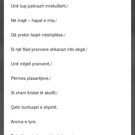
Unë luaj patinazh mrekullisht,/
Në majë – hapat e mia,/
Që prekin faqet rrëshqitëse,/
Si një fllad pranvere shkarazi mbi degë,/
Unë mbjell pranverë,/
Përmes plasaritjeve,/
Si xham kristal të akullit,/
Çelin burbuqet e shpirtit,
Aroma e tyre,