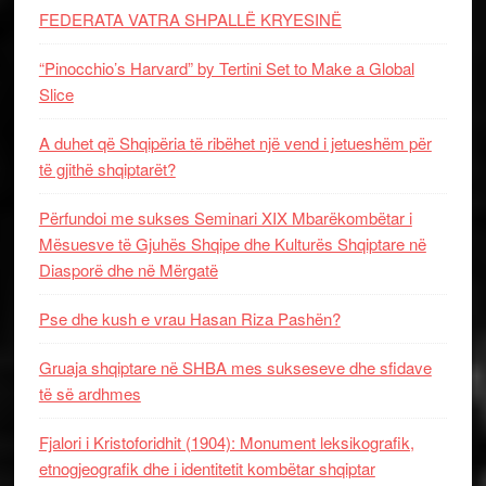
FEDERATA VATRA SHPALLË KRYESINË
“Pinocchio’s Harvard” by Tertini Set to Make a Global
Slice
A duhet që Shqipëria të ribëhet një vend i jetueshëm për
të gjithë shqiptarët?
Përfundoi me sukses Seminari XIX Mbarëkombëtar i
Mësuesve të Gjuhës Shqipe dhe Kulturës Shqiptare në
Diasporë dhe në Mërgatë
Pse dhe kush e vrau Hasan Riza Pashën?
Gruaja shqiptare në SHBA mes sukseseve dhe sfidave
të së ardhmes
Fjalori i Kristoforidhit (1904): Monument leksikografik,
etnogjeografik dhe i identitetit kombëtar shqiptar