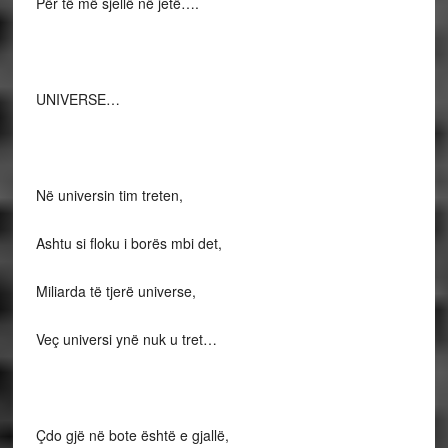
Për të më sjellë në jetë….
UNIVERSE…
Në universin tim treten,
Ashtu si floku i borës mbi det,
Miliarda të tjerë universe,
Veç universi ynë nuk u tret…
Çdo gjë në bote është e gjallë,