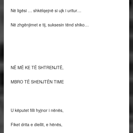
Në ligësi … shkëlqejnë si ujk i uritur…
Në zhgënjimet e tij, suksesin tënd shiko…
NË MË KE TË SHTRENJTË,
MBRO TË SHENJTËN TIME
U këputet filli hyjnor i nënës,
Fiket drita e diellit, e hënës,