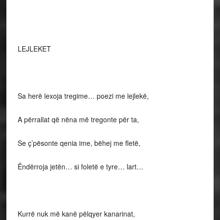
LEJLEKET
Sa herë lexoja tregime… poezi me lejlekë,
A përrallat që nëna më tregonte për ta,
Se ç’pësonte qenia ime, bëhej me fletë,
Ëndërroja jetën… si foletë e tyre… lart…
Kurrë nuk më kanë pëlqyer kanarinat,