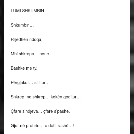
LUMI SHKUMBIN…
Shkumbin…
Rrjedhën ndoqa,
Mbi shkrepa… hone,
Bashkë me ty,
Përgjakur… sfilitur…
Shkrep me shkrep… kokën goditur…
Çfarë s’ndjeva… çfarë s’pashë,
Gjer në prehrin… e detit rashë…!