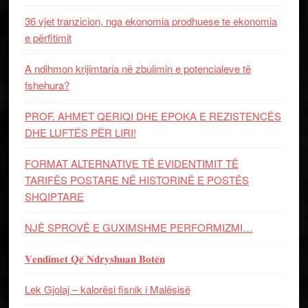
36 vjet tranzicion, nga ekonomia prodhuese te ekonomia
e përfitimit
A ndihmon krijimtaria në zbulimin e potencialeve të
fshehura?
PROF. AHMET QERIQI DHE EPOKA E REZISTENCЁS
DHE LUFTЁS PЁR LIRI!
FORMAT ALTERNATIVE TË EVIDENTIMIT TË
TARIFËS POSTARE NË HISTORINË E POSTËS
SHQIPTARE
NJË SPROVË E GUXIMSHME PERFORMIZMI…
𝐕𝐞𝐧𝐝𝐢𝐦𝐞𝐭 𝐐𝐞̈ 𝐍𝐝𝐫𝐲𝐬𝐡𝐮𝐚𝐧 𝐁𝐨𝐭𝐞̈𝐧
Lek Gjolaj – kalorësi fisnik i Malësisë