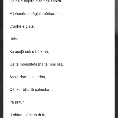
Që pa e ndjerë dilte nga shpirti
E jehonën e dëgjoja përkarshi…
Ç’udhë e gjatë,
Udhë,
Ku asnjë nuk u bë krah,
Që të mbështetesha të mos bija,
Asnjë dorë nuk u dha,
Që, kur bija, të çohesha…
Pa pritur,
U shfaq një krah drite,