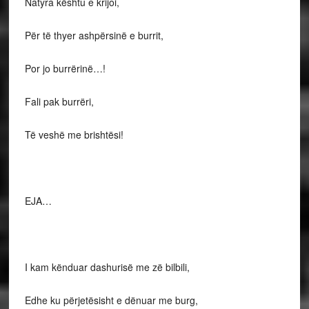
Natyra kështu e krijoi,
Për të thyer ashpërsinë e burrit,
Por jo burrërinë…!
Fali pak burrëri,
Të veshë me brishtësi!
EJA…
I kam kënduar dashurisë me zë bilbili,
Edhe ku përjetësisht e dënuar me burg,