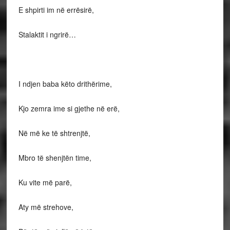
E shpirti im në errësirë,
Stalaktit i ngrirë…
I ndjen baba këto drithërime,
Kjo zemra ime si gjethe në erë,
Në më ke të shtrenjtë,
Mbro të shenjtën time,
Ku vite më parë,
Aty më strehove,