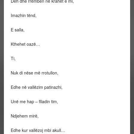
Deh dhe rrëmben në krahët e mi,
Imazhin tënd,
E salla,
Kthehet oazë…
Ti,
Nuk di nëse më rrotullon,
Edhe në vallëzim patinazhi,
Unë me hap – flladin tim,
Ndjehem mirë,
Edhe kur vallëzoj mbi akull…