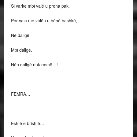
Si varke mbi valë u preha pak,
Por vala me valën u bënë bashkë,
Në dallgë,
Mbi dallgë,
Nën dallgë nuk rashë…!
FEMRA…
Është e brishtë…