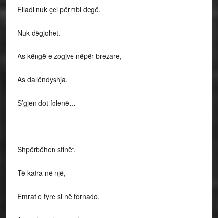
Flladi nuk çel përmbi degë,
Nuk dëgjohet,
As këngë e zogjve nëpër brezare,
As dallëndyshja,
S’gjen dot folenë…
Shpërbëhen stinët,
Të katra në një,
Emrat e tyre si në tornado,