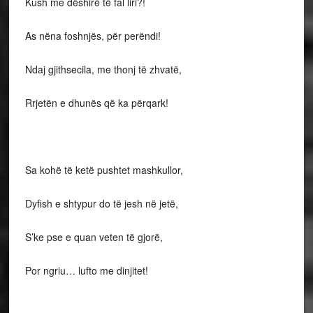
Kush me dëshirë të fal liri?!
As nëna foshnjës, për perëndi!
Ndaj gjithsecila, me thonj të zhvatë,
Rrjetën e dhunës që ka përqark!
Sa kohë të ketë pushtet mashkullor,
Dyfish e shtypur do të jesh në jetë,
S’ke pse e quan veten të gjorë,
Por ngriu… lufto me dinjitet!