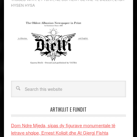
HYSEN HYSA
ARTIKUJT E FUNDIT
Dom Ndre Mjeda, sipas dy figurave monumentale të
letrave shqipe, Ernest Koliqit dhe At Gjergj Fishta