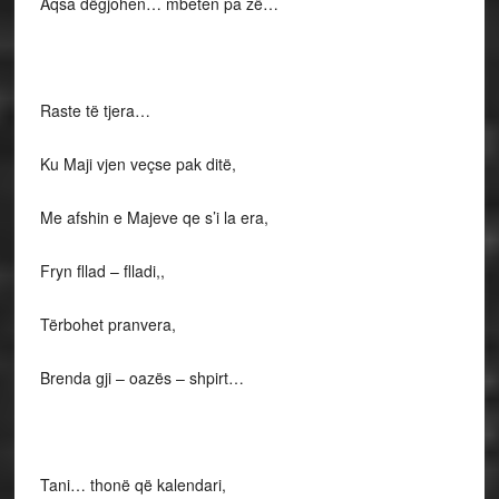
Aqsa dëgjohen… mbeten pa zë…
Raste të tjera…
Ku Maji vjen veçse pak ditë,
Me afshin e Majeve qe s’i la era,
Fryn fllad – flladi,,
Tërbohet pranvera,
Brenda gji – oazës – shpirt…
Tani… thonë që kalendari,