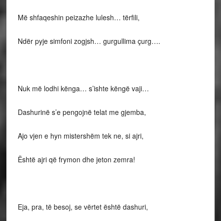
Më shfaqeshin peizazhe lulesh… tërfili,
Ndër pyje simfoni zogjsh… gurgullima çurg….
Nuk më lodhi kënga… s’ishte këngë vaji…
Dashurinë s’e pengojnë telat me gjemba,
Ajo vjen e hyn mistershëm tek ne, si ajri,
Është ajri që frymon dhe jeton zemra!
Eja, pra, të besoj, se vërtet është dashuri,