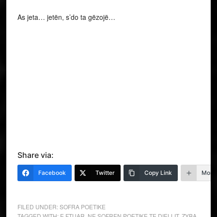
As jeta… jetën, s’do ta gëzojë…
Share via:
Facebook
Twitter
Copy Link
More
FILED UNDER:
SOFRA POETIKE
TAGGED WITH:
E FTUAR
,
NE SOFREN POETIKE TE DIELLIT
,
ZYBA