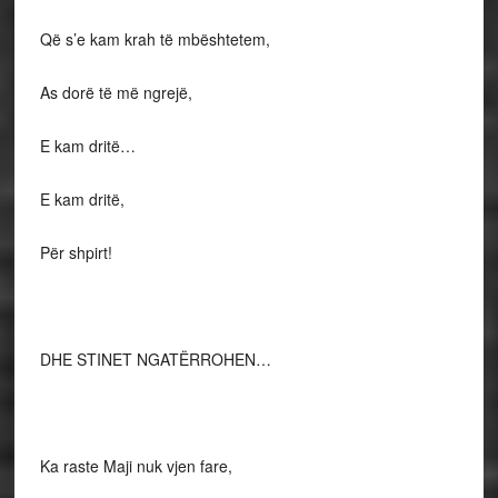
Që s’e kam krah të mbështetem,
As dorë të më ngrejë,
E kam dritë…
E kam dritë,
Për shpirt!
DHE STINET NGATËRROHEN…
Ka raste Maji nuk vjen fare,