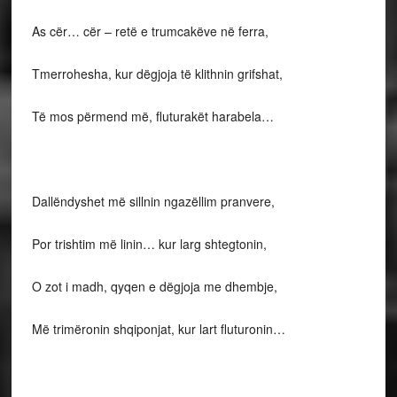
As cër… cër – retë e trumcakëve në ferra,
Tmerrohesha, kur dëgjoja të klithnin grifshat,
Të mos përmend më, fluturakët harabela…
Dallëndyshet më sillnin ngazëllim pranvere,
Por trishtim më linin… kur larg shtegtonin,
O zot i madh, qyqen e dëgjoja me dhembje,
Më trimëronin shqiponjat, kur lart fluturonin…