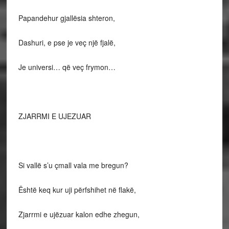
Papandehur gjallësia shteron,
Dashuri, e pse je veç një fjalë,
Je universi… që veç frymon…
ZJARRMI E UJEZUAR
Si vallë s’u çmall vala me bregun?
Është keq kur uji përfshihet në flakë,
Zjarrmi e ujëzuar kalon edhe zhegun,