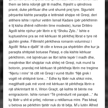
them se bëra ndonjë gjë të madhe, thjesht u qëndrova
pranë, duke përfituar dhe unë shumë prej tyre. Sigurisht
përparësi kishte paraqitja e letërsisë shqipe në Greqi, deri
atëhere ishte i njohur vetëm Ismail Kadare (për përkthimin
e tij kisha dhënë ndihmën time modeste), kurse Dritëro
Agolli ishte njohur për librin e tij “Shoku Zylo..” Ishte e
kuptueshme pra se më kërkuan të përkthej librat e tyre në
gjuhën greke. Fillimisht përktheva romanin voluminoz i
Agollit “Arka e djallit” të cilin e kreva pa shpërblim dhe kur ja
paraqita shtëpisë botuese Pataqi, e cila kishte kërkuar
përkthimin, më lajmëruan se libri ishte tepër I madh dhe,
meqënëse libri shqiptar nuk shitej në Greqi, nuk mund ta
botonin, prandaj më kërkuan të përktheja librin me tregime
“Njeriu i mire” të cilit në Greqi i vumë titullin “Një grek i
vogël në shtëpinë tone…” Edhe ky libër nuk shkoi mire,
megjithatë pak më vonë më kërkuan të përktheja librin e
një shkrimtarit të ri, Virion Graçit, që ksihte të bënte me
emigracionin. Ishte romani “Të çmëndurit në parajsë…” As
ky libër u shit si pritej, ndonse u rekllamua mire. Pas kësaj
u betova se përkthim tjetër nuk do të bëja. M’u lutën Alfred