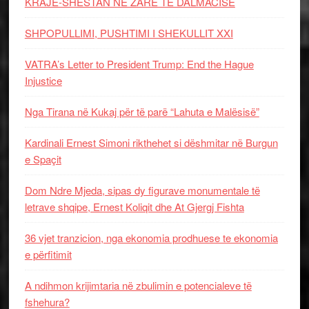
KRAJË-SHESTAN NË ZARË TË DALMACISË
SHPOPULLIMI, PUSHTIMI I SHEKULLIT XXI
VATRA’s Letter to President Trump: End the Hague
Injustice
Nga Tirana në Kukaj për të parë “Lahuta e Malësisë”
Kardinali Ernest Simoni rikthehet si dëshmitar në Burgun
e Spaçit
Dom Ndre Mjeda, sipas dy figurave monumentale të
letrave shqipe, Ernest Koliqit dhe At Gjergj Fishta
36 vjet tranzicion, nga ekonomia prodhuese te ekonomia
e përfitimit
A ndihmon krijimtaria në zbulimin e potencialeve të
fshehura?