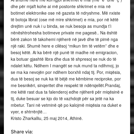
dhe për mjaft kohe ai më postonte shkrimet e mia në
botimet elektronike ose në gazeta të ndryshme. Më nxiste
të botoja librat (ose më mire shkrimet) e mia, por në këtë
drejtim unë nuk i u binda, se nuk besoja as mundja t’i
nënështrohesha botimeve private me pagesë.. Na është
bërë zakon të takohemi njëherë në javë dhe të pimë nga
një raki. Shumë here e cilësoj “mikun tim të vetëm” dhe e
besoj këtë. Ai ka bërë një punë të madhe në emigracion,
ka botuar gjashtë libra dhe dua të shpresoj se nuk do të
ndalet këtu. Ndihem I mangët se nuk mund ta ndihmoj, jo
se ma ka nevojën por ndihem borxhli ndaj tij. Por, miqësia,
dua të besoj se nuk ka të bëjë me këmbime reciproke, por
me besnikëri, sinqeritet dhe respekt të ndërsjellët.Prandaj,
me këtë rast dua ta falenderoj edhe njëherë për miqësinë e
tij, duke besuar se kjo do të vazhdojë për sa jetë na ka
mbetur. Tani në vetminë që po kalojmë miqësia na duket e
vyer, e shtrrënjtë…
Kristo Zharkalliu, 25 maj 2014, Athinë.
Share via: