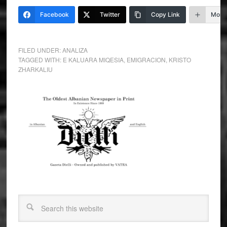
Facebook
Twitter
Copy Link
More
FILED UNDER:
ANALIZA
TAGGED WITH:
E KALUARA MIQESIA
,
EMIGRACION
,
KRISTO
ZHARKALIU