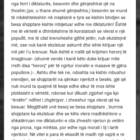
nga ferri i diktaturës, besonim dhe gënjeshtrat që na
thoshin,(po, u thane shumë gënjeshtra,) besonim se mund
të mbështeteshim në miqësinë e tyre se kishim bindjen se
besa shqiptare kishte mbijetuar edhe me diktaturën! Është
me të vërtetë e dhimbëshme të konstatosh se vlerat e një
popullit, me të cilat krenoheshe gjithë jetën, nuk ekzistojnë
më, ose nuk kanë ekzistuar askurrë dhe ishte ktrijuar një
mit për t’u krenuar. Nuk është e rrallë që krijohen heronj të
imagjinuar- (shumë vende i kanë këto duke krijuar mite
rreth disa “heronj” për të ngritur moralin e masave të gjëra
popullore.)-. Ashtu dhe tek ne, ndoshta na kishin mbushur
mendjen, se shqiptarët na qënkan njerëzit e besës, gjë që
nuk mund ta quajmë të keqe edhe sikur të mos ishte
plotësisht e vërtetë, ndonse kur dikush zgjohet nga kjo
“ëndërr” ndihet i zhgënjyer, i zhveshur nga vlerat që ka
besuar. Megjithatë unë besoj se besa shqiptare , burrnia
shqiptare ka ekzistuar dhe se këto vlera madhështore u
shkatërruan me diktaturën e cila zhveshi njeriun jo vetëm
nga prona, nga mirësia, por edhe nga morali i tij i lartë
njerëzor. Në vitet e para të eksodit të madh një vajzë e re