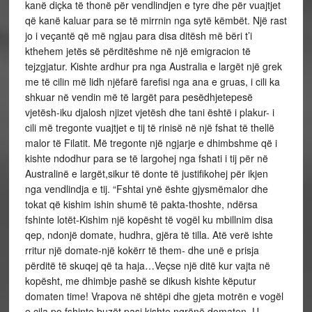
kanë diçka të thonë për vendlindjen e tyre dhe për vuajtjet
që kanë kaluar para se të mirrnin nga sytë këmbët. Një rast
jo i veçantë që më ngjau para disa ditësh më bëri t’i
kthehem jetës së përditëshme në një emigracion të
tejzgjatur. Kishte ardhur pra nga Australia e largët një grek
me të cilin më lidh njëfarë farefisi nga ana e gruas, i cili ka
shkuar në vendin më të largët para pesëdhjetepesë
vjetësh-iku djalosh njizet vjetësh dhe tani është i plakur- i
cili më tregonte vuajtjet e tij të rinisë në një fshat të thellë
malor të Filatit. Më tregonte një ngjarje e dhimbshme që i
kishte ndodhur para se të largohej nga fshati i tij për në
Australinë e largët,sikur të donte të justifikohej për ikjen
nga vendlindja e tij. “Fshtai ynë ështe gjysmëmalor dhe
tokat që kishim ishin shumë të pakta-thoshte, ndërsa
fshinte lotët-Kishim një kopësht të vogël ku mbillnim disa
qep, ndonjë domate, hudhra, gjëra të tilla. Atë verë ishte
rritur një domate-një kokërr të them- dhe unë e prisja
përditë të skuqej që ta haja…Veçse një ditë kur vajta në
kopësht, me dhimbje pashë se dikush kishte këputur
domaten time! Vrapova në shtëpi dhe gjeta motrën e vogël
e cila po fshinte buzët pasi kishte ngrënë domaten. U