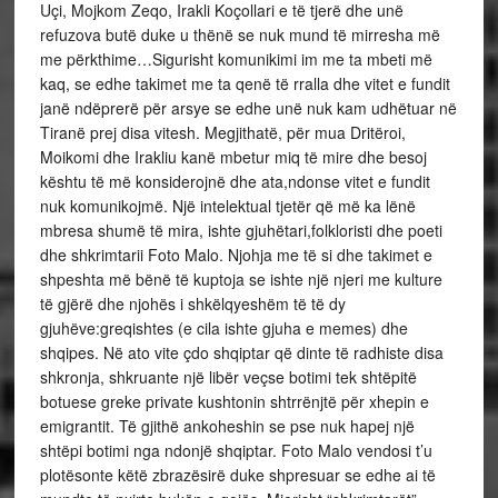
Uçi, Mojkom Zeqo, Irakli Koçollari e të tjerë dhe unë
refuzova butë duke u thënë se nuk mund të mirresha më
me përkthime…Sigurisht komunikimi im me ta mbeti më
kaq, se edhe takimet me ta qenë të rralla dhe vitet e fundit
janë ndëprerë për arsye se edhe unë nuk kam udhëtuar në
Tiranë prej disa vitesh. Megjithatë, për mua Dritëroi,
Moikomi dhe Irakliu kanë mbetur miq të mire dhe besoj
kështu të më konsiderojnë dhe ata,ndonse vitet e fundit
nuk komunikojmë. Një intelektual tjetër që më ka lënë
mbresa shumë të mira, ishte gjuhëtari,folkloristi dhe poeti
dhe shkrimtarii Foto Malo. Njohja me të si dhe takimet e
shpeshta më bënë të kuptoja se ishte një njeri me kulture
të gjërë dhe njohës i shkëlqyeshëm të të dy
gjuhëve:greqishtes (e cila ishte gjuha e memes) dhe
shqipes. Në ato vite çdo shqiptar që dinte të radhiste disa
shkronja, shkruante një libër veçse botimi tek shtëpitë
botuese greke private kushtonin shtrrënjtë për xhepin e
emigrantit. Të gjithë ankoheshin se pse nuk hapej një
shtëpi botimi nga ndonjë shqiptar. Foto Malo vendosi t’u
plotësonte këtë zbrazësirë duke shpresuar se edhe ai të