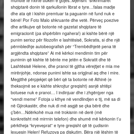
mundte të nxirte bukën e gojës..Mjerisht “shkrimtarët”
shqiptarë donin të qarkullonin librat e tyre…falas madje
dhe ata që i kishin premtuar ta paguanin në fund nuk e
bënë! Por Foto Malo shkruante dhe vetë. Përveç poezive
dhe artikujve që botonte në gazetat shqiptare të
emigracionit (pa shpërblim ngahera!) ai kishte bërë një
punim serioz për filozofin e lashtësisë, Sokratis, si dhe një
përmbledhje autobeografish për “Trembëdhjetë pena të
argjëndta shqiptare” Ai më kërkoi mendimin tim për
punimin që kishte të bënte me jetën e Sokratit dhe të
Lashtësisë Helene, dhe pranoi të gjitha vërejtjet e mia me
mirënjohje, ndonse punimi ishte sa origjinal aq dhe i mire.
Megjithë përpjekjet që bëri që ta botonte në Athinë (e
theksojmë se e kishte shkrojtur greqisht) asnjë shtëpi
botuese nuk e pranoi… I indinjuar dhe i zhgënjyer nga
“vendi meme” Fotoja u kthye në vendlindjen e tij, më sa di
në Gjirokastër, dhe nuk di më asgjë se çka bërë dhe
ç’bën…Ndërkohë mua më trokisnin në derë (më
konkretisht më mirrnin telefon) dhe shumë më kërkonin t’u
përktheja “kryeveprat” e tyre greqisht që të çudisnin
lexuesin Helen! Refuzova pa diskutim. Bëra një lëshim të