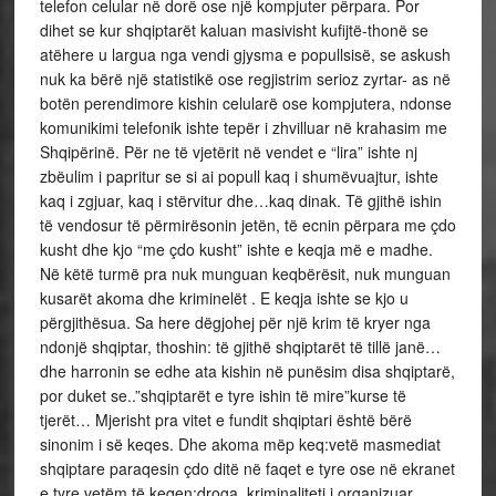
telefon celular në dorë ose një kompjuter përpara. Por
dihet se kur shqiptarët kaluan masivisht kufijtë-thonë se
atëhere u largua nga vendi gjysma e popullsisë, se askush
nuk ka bërë një statistikë ose regjistrim serioz zyrtar- as në
botën perendimore kishin celularë ose kompjutera, ndonse
komunikimi telefonik ishte tepër i zhvilluar në krahasim me
Shqipërinë. Për ne të vjetërit në vendet e “lira” ishte nj
zbëulim i papritur se si ai popull kaq i shumëvuajtur, ishte
kaq i zgjuar, kaq i stërvitur dhe…kaq dinak. Të gjithë ishin
të vendosur të përmirësonin jetën, të ecnin përpara me çdo
kusht dhe kjo “me çdo kusht” ishte e keqja më e madhe.
Në këtë turmë pra nuk munguan keqbërësit, nuk munguan
kusarët akoma dhe kriminelët . E keqja ishte se kjo u
përgjithësua. Sa here dëgjohej për një krim të kryer nga
ndonjë shqiptar, thoshin: të gjithë shqiptarët të tillë janë…
dhe harronin se edhe ata kishin në punësim disa shqiptarë,
por duket se..”shqiptarët e tyre ishin të mire”kurse të
tjerët… Mjerisht pra vitet e fundit shqiptari është bërë
sinonim i së keqes. Dhe akoma mëp keq:vetë masmediat
shqiptare paraqesin çdo ditë në faqet e tyre ose në ekranet
e tyre vetëm të keqen:droga, kriminaliteti i organizuar,