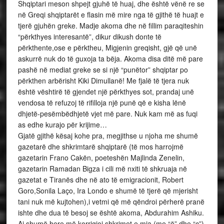
Shqiptari meson shpejt gjuhë të huaj, dhe është vënë re se
në Greqi shqiptarët e flasin më mire nga të gjithë të huajt e
tjerë gjuhën greke. Madje akoma dhe në fillim paraqiteshin
“përkthyes interesantë”, dikur dikush donte të
përkthente,ose e përktheu, Migjenin greqisht, gjë që unë
askurrë nuk do të guxoja ta bëja. Akoma disa ditë më pare
pashë në mediat greke se si një “punëtor” shqiptar po
përkthen arbërisht Kiki Dimullanë! Me fjalë të tjera nuk
është vështirë të gjendet një përkthyes sot, prandaj unë
vendosa të refuzoj të rifilloja një punë që e kisha lënë
dhjetë-pesëmbëdhjetë vjet më pare. Nuk kam më as fuqi
as edhe kurajo për krijime…
Gjatë gjithë kësaj kohe pra, megjithse u njoha me shumë
gazetarë dhe shkrimtarë shqiptarë (të mos harrojmë
gazetarin Frano Cakën, poeteshën Majlinda Zenelin,
gazetarin Ramadan Bigza i cili më nxiti të shkruaja në
gazetat e Tiranës dhe në ato të emigracionit, Robert
Goro,Sonila Laço, Ira Londo e shumë të tjerë që mjerisht
tani nuk më kujtohen),i vetmi që më qëndroi përherë pranë
ishte dhe dua të besoj se është akoma, Abdurahim Ashiku.
Ai shumë here më korrigjoi shkrimet e mia (me “ë” dhe “ç”)