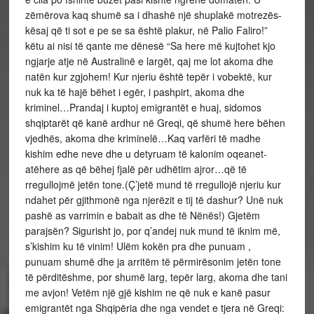
zëmërova kaq shumë sa i dhashë një shuplakë motrezës-
kësaj që ti sot e pe se sa është plakur, në Palio Faliro!”
këtu ai nisi të qante me dënesë “Sa here më kujtohet kjo
ngjarje atje në Australinë e largët, qaj me lot akoma dhe
natën kur zgjohem! Kur njeriu është tepër i vobektë, kur
nuk ka të hajë bëhet i egër, i pashpirt, akoma dhe
kriminel…Prandaj i kuptoj emigrantët e huaj, sidomos
shqiptarët që kanë ardhur në Greqi, që shumë here bëhen
vjedhës, akoma dhe kriminelë…Kaq varfëri të madhe
kishim edhe neve dhe u detyruam të kalonim oqeanet-
atëhere as që bëhej fjalë për udhëtim ajror…që të
rregullojmë jetën tone.(Ç’jetë mund të rregullojë njeriu kur
ndahet për gjithmonë nga njerëzit e tij të dashur? Unë nuk
pashë as varrimin e babait as dhe të Nënës!) Gjetëm
parajsën? Sigurisht jo, por q’andej nuk mund të iknim më,
s’kishim ku të vinim! Ulëm kokën pra dhe punuam ,
punuam shumë dhe ja arritëm të përmirësonim jetën tone
të përditëshme, por shumë larg, tepër larg, akoma dhe tani
me avjon! Vetëm një gjë kishim ne që nuk e kanë pasur
emigrantët nga Shqipëria dhe nga vendet e tjera në Greqi: