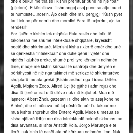
dhe e bukur më tha se i kishin premtuar punë në një “bar”
(pijetore). E këshillova t’i shmangej asaj pune se atje mund
të humbiste…nderin. Ajo qeshi dhe m’u përgjigj: “Kush pyet
tani tek ne për nderin dhe moralin! Para të nxjerrim, ajo ka
rëndësi!”
Por fjalën e kishim tek miqësia.Pata rastin dhe fatin të
takohesha me shumë intelektualë shqiptarë, kryesisht
poetë dhe shkrimtarë. Mjerisht kisha nxjerrë emër dhe unë
se qënkesha “intelektual” dhe duke qënë i vjetër dhe
njohës i gjuhës greke, shumë prej tyre kërkonin ndihmën
time, madje më kishin kërkuar të ushtroja dhe detyrën e
përkthyesit në një nga takimet më serioze të shkrimtarëve
shqiptarë me ata grekë (Kishin ardhur nga Tirana Dritëro
Agolli, Mojkom Zeqo, Alfred Uçi (të gjithë i admiroja) dhe
disa të tjerë emrat e të cilëve nuk më kujtohet. Mua më
lajmëroi Albert Zholi, gazetari i ri dhe aktiv të asaj kohe në
Athinë, dhe si mësova më tej dëshirën për t’u takuar me
mua kishte shprehur dhe Dritëro Agolli. Meqë u mësua se
kisha njëfarë lidhje me disa intelektualë helenë sidomos me
disa arvanitas, si ishte Aristidh Kola, Jorgo Marunga e të
tjerë, nuk ishin të pakët ata që kërkuan ndihmën time. Nuk