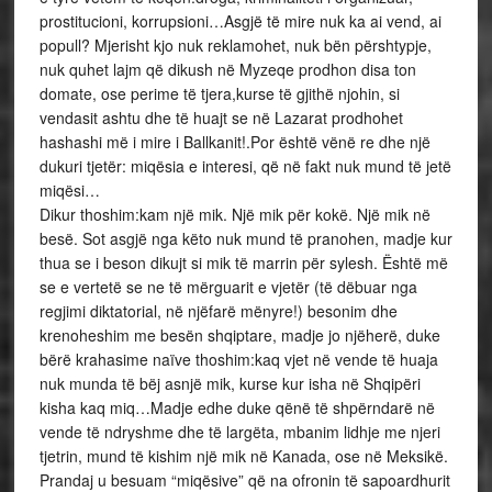
prostitucioni, korrupsioni…Asgjë të mire nuk ka ai vend, ai
popull? Mjerisht kjo nuk reklamohet, nuk bën përshtypje,
nuk quhet lajm që dikush në Myzeqe prodhon disa ton
domate, ose perime të tjera,kurse të gjithë njohin, si
vendasit ashtu dhe të huajt se në Lazarat prodhohet
hashashi më i mire i Ballkanit!.Por është vënë re dhe një
dukuri tjetër: miqësia e interesi, që në fakt nuk mund të jetë
miqësi…
Dikur thoshim:kam një mik. Një mik për kokë. Një mik në
besë. Sot asgjë nga këto nuk mund të pranohen, madje kur
thua se i beson dikujt si mik të marrin për sylesh. Është më
se e vertetë se ne të mërguarit e vjetër (të dëbuar nga
regjimi diktatorial, në njëfarë mënyre!) besonim dhe
krenoheshim me besën shqiptare, madje jo njëherë, duke
bërë krahasime naïve thoshim:kaq vjet në vende të huaja
nuk munda të bëj asnjë mik, kurse kur isha në Shqipëri
kisha kaq miq…Madje edhe duke qënë të shpërndarë në
vende të ndryshme dhe të largëta, mbanim lidhje me njeri
tjetrin, mund të kishim një mik në Kanada, ose në Meksikë.
Prandaj u besuam “miqësive” që na ofronin të sapoardhurit