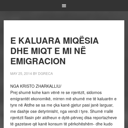
E KALUARA MIQËSIA
DHE MIQT E MI NË
EMIGRACION
MAY 25, 2014
BY
DGRECA
NGA KRISTO ZHARKALLIU/
Prej shumë kohe kam vënë re se njerëzit, sidomos
emigrantët ekonomikë, mirren më shumë me të kaluarën e
tyre në Atdhe se sa me çka kanë gjetur pasi janë larguar,
me dashje ose detyrimisht, nga vendi i tyre. Shumë rrallë
njerëzit flasin për atdheun e dytë-përveç disa reportazheve
të gazetave që kanë konsum të përkohëshëm- dhe kudo