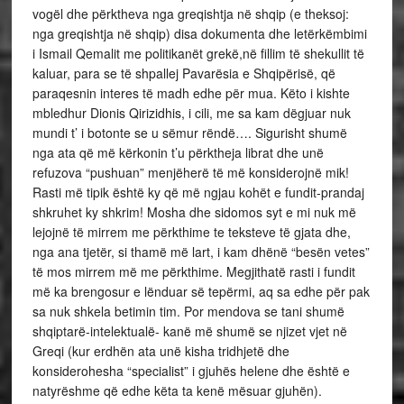
vogël dhe përktheva nga greqishtja në shqip (e theksoj:
nga greqishtja në shqip) disa dokumenta dhe letërkëmbimi
i Ismail Qemalit me politikanët grekë,në fillim të shekullit të
kaluar, para se të shpallej Pavarësia e Shqipërisë, që
paraqesnin interes të madh edhe për mua. Këto i kishte
mbledhur Dionis Qirizidhis, i cili, me sa kam dëgjuar nuk
mundi t’ i botonte se u sëmur rëndë…. Sigurisht shumë
nga ata që më kërkonin t’u përktheja librat dhe unë
refuzova “pushuan” menjëherë të më konsiderojnë mik!
Rasti më tipik është ky që më ngjau kohët e fundit-prandaj
shkruhet ky shkrim! Mosha dhe sidomos syt e mi nuk më
lejojnë të mirrem me përkthime te teksteve të gjata dhe,
nga ana tjetër, si thamë më lart, i kam dhënë “besën vetes”
të mos mirrem më me përkthime. Megjithatë rasti i fundit
më ka brengosur e lënduar së tepërmi, aq sa edhe për pak
sa nuk shkela betimin tim. Por mendova se tani shumë
shqiptarë-intelektualë- kanë më shumë se njizet vjet në
Greqi (kur erdhën ata unë kisha tridhjetë dhe
konsiderohesha “specialist” i gjuhës helene dhe është e
natyrëshme që edhe këta ta kenë mësuar gjuhën).