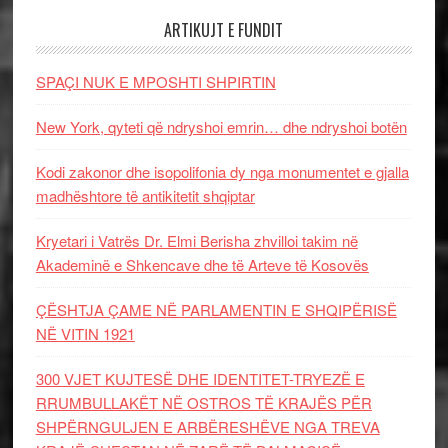
ARTIKUJT E FUNDIT
SPAÇI NUK E MPOSHTI SHPIRTIN
New York, qyteti që ndryshoi emrin… dhe ndryshoi botën
Kodi zakonor dhe isopolifonia dy nga monumentet e gjalla
madhështore të antikitetit shqiptar
Kryetari i Vatrës Dr. Elmi Berisha zhvilloi takim në
Akademinë e Shkencave dhe të Arteve të Kosovës
ÇËSHTJA ÇAME NË PARLAMENTIN E SHQIPËRISË
NË VITIN 1921
300 VJET KUJTESË DHE IDENTITET-TRYEZË E
RRUMBULLAKËT NË OSTROS TË KRAJËS PËR
SHPËRNGULJEN E ARBËRESHËVE NGA TREVA