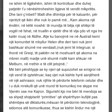
ne ishim të ligjëshëm, ishim të kontrolluar dhe duhej
patjetër t’u nënështroheshim ligjeve të vendit mikpritës.
Dhe tani ç’mbeti? Malli dhe dhimbja për të kaluarën, për
njerëzit që ikën dhe nuk Io pamë më…Kam akoma një
ëndërr, në këtë moshë: të mundja të bëja një shtëpi të
vogël në fshat, në truallin e vjetër dhe të vija çdo vit nga tre
katër muaj në Atdhe..Atje ku banojmë ne në Australi kemi
një komunitet të mbyllur Helen dhe deri tani nuk jemi
bashkuar shumë me vendasit,(nuk jemi të integruar, si
thonë në Greqi, të paktën ne të moshuarit që akoma na
mbren malli) madje unë shumë rrallë kam shkuar në
Melburn, në rrethin e të cilit jetojmë..”
Më bëri përshtypje se ky njeri që supozohet se emigroi në
një vend të qytetëruar, kaq vjet nuk kishte hyrë asnjëherë
në një ashnasor, nuk njihte të përdorte telefonin celular dhe
i u duk mrekulli që unë mund të komunikoj me skype me
Vjenën ose me Kajron. Sigurisht kjo me bëri të mendoja se
sa shpejt shqiptarët “primitive” që shpërthyen kufijtë pas
shëmbjes së diktaturës,mësuan të përdornin teknologjinë,
sidomos atë komunikuese, thua se kishin lindur me një