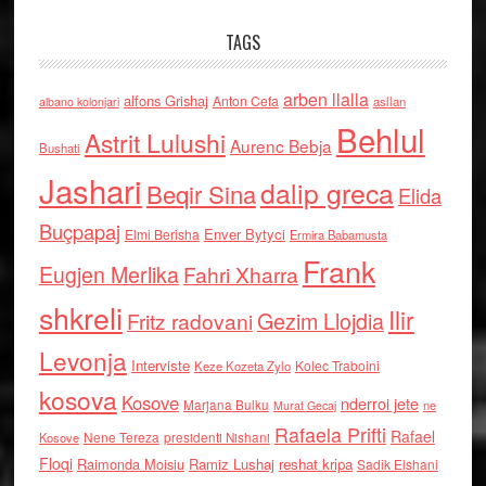
TAGS
arben llalla
alfons Grishaj
Anton Cefa
asllan
albano kolonjari
Behlul
Astrit Lulushi
Aurenc Bebja
Bushati
Jashari
dalip greca
Beqir Sina
Elida
Buçpapaj
Enver Bytyci
Elmi Berisha
Ermira Babamusta
Frank
Eugjen Merlika
Fahri Xharra
shkreli
Ilir
Gezim Llojdia
Fritz radovani
Levonja
Interviste
Kolec Traboini
Keze Kozeta Zylo
kosova
Kosove
nderroi jete
Marjana Bulku
ne
Murat Gecaj
Rafaela Prifti
Rafael
Nene Tereza
Kosove
presidenti Nishani
Floqi
Raimonda Moisiu
Ramiz Lushaj
reshat kripa
Sadik Elshani