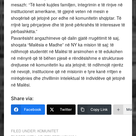
mesazh: “Të kenë kujdes familjen, integrimin e të rinjve në
institucionet amerikane, të gjejnë veten në mesin e
shoqërisë që jetojnë por edhe në komunitetin shqiptar. Të
rrijnë larg përçarjeve dhe të jenë përkrahës të interesave të
përbashkëta.”
Pavarësisht angazhimeve që dalin gjatë rrugëtimit të saj,
shoqata “Malësia e Madhe” në NY ka mision të saj: të
ndihmojë studentët në Malësi të arsimohen e të edukohen
në mënyrë që të bëhen pjesë e rëndësishme e strukturave
drejtuese në komunitetin ku ata jetojnë; të ndihmojë njerëz
në nevojë, institucione që në misionin e tyre kanë rritjen e
mirëqënies dhe zhvillimin intelektual të individëve që jetojnë
në Malësi.
Share via:
Facebook
Twitter
Copy Link
More
FILED UNDER:
KOMUNITET