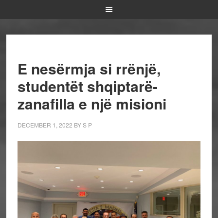
E nesërmja si rrënjë,
studentët shqiptarë-
zanafilla e një misioni
DECEMBER 1, 2022
BY
S P