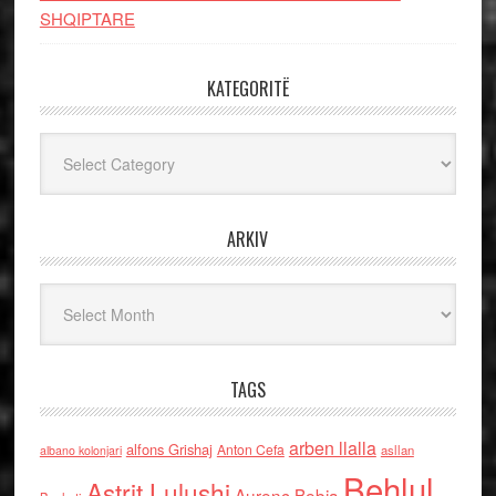
SHQIPTARE
KATEGORITË
Kategoritë
ARKIV
Arkiv
TAGS
arben llalla
alfons Grishaj
Anton Cefa
asllan
albano kolonjari
Behlul
Astrit Lulushi
Aurenc Bebja