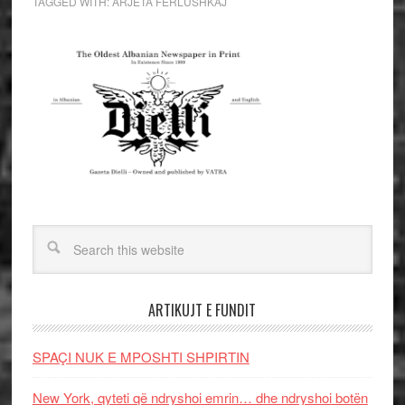
TAGGED WITH:
ARJETA FERLUSHKAJ
ARTIKUJT E FUNDIT
SPAÇI NUK E MPOSHTI SHPIRTIN
New York, qyteti që ndryshoi emrin… dhe ndryshoi botën