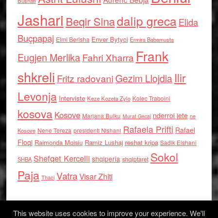
Bushati
Jashari
dalip greca
Beqir Sina
Elida
Buçpapaj
Enver Bytyci
Elmi Berisha
Ermira Babamusta
Frank
Eugjen Merlika
Fahri Xharra
shkreli
Ilir
Gezim Llojdia
Fritz radovani
Levonja
Interviste
Kolec Traboini
Keze Kozeta Zylo
kosova
Kosove
nderroi jete
Marjana Bulku
ne
Murat Gecaj
Rafaela Prifti
Rafael
Nene Tereza
Kosove
presidenti Nishani
Floqi
Raimonda Moisiu
Ramiz Lushaj
reshat kripa
Sadik Elshani
Sokol
Shefqet Kercelli
shqiperia
shqiptaret
SHBA
Paja
Vatra
Visar Zhiti
Thaci
This website uses cookies to improve your experience. We'll