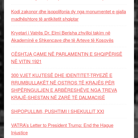
Kodi zakonor dhe isopolifonia dy nga monumentet e gjalla
madhështore të antikitetit shqiptar
Kryetari i Vatrës Dr. Elmi Berisha zhvilloi takim në
Akademinë e Shkencave dhe të Arteve të Kosovës
ÇËSHTJA ÇAME NË PARLAMENTIN E SHQIPËRISË
NË VITIN 1921
300 VJET KUJTESË DHE IDENTITET-TRYEZË E
RRUMBULLAKËT NË OSTROS TË KRAJËS PËR
SHPËRNGULJEN E ARBËRESHËVE NGA TREVA
KRAJË-SHESTAN NË ZARË TË DALMACISË
SHPOPULLIMI, PUSHTIMI I SHEKULLIT XXI
VATRA’s Letter to President Trump: End the Hague
Injustice