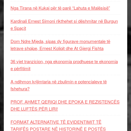
Nga Tirana në Kukaj për të parë “Lahuta e Malësisë”
Kardinali Ernest Simoni rikthehet si dëshmitar në Burgun
e Spaçit
Dom Ndre Mjeda, sipas dy figurave monumentale të
letrave shqipe, Ernest Koliqit dhe At Gjergj Fishta
36 vjet tranzicion, nga ekonomia prodhuese te ekonomia
e përfitimit
A ndihmon krijimtaria në zbulimin e potencialeve të
fshehura?
PROF. AHMET QERIQI DHE EPOKA E REZISTENCЁS
DHE LUFTЁS PЁR LIRI!
FORMAT ALTERNATIVE TË EVIDENTIMIT TË
TARIFËS POSTARE NË HISTORINË E POSTËS