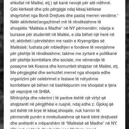
shkollat në Malësi, etj.) që kanë nevojë për atë ndihmë.
Çdo kërkesë dhe çdo përgjigje ndaj kësaj kërkese
shqyrtohet nga Bordi Drejtues dhe pastaj merren vendime.”
Ndër aktivitetet/angazhimet më të rëndësishme të
shoqatës “Malësia e Madhe” në NY përmendim: ndarja e
bursave për studentët në Malësi, e cila bëhet një herë në
vit; aktiviteti i përvitshëm me rastin e Kryengritjes së
Malësisë; fushata për mbledhjen e fondeve të nevojshme
për çështje të rëndësishme; takime me zyrtarë e politikanë
për çështje kombëtare dhe sociale, me vëmendje të
posaçme tek Kosova dhe komuniteti shqiptar në Malësi, etj.
Me përgjegjësi dhe seriozitet merret nga shoqata edhe
organizimi për celebrimet e festave të ndryshme
kombëtare që bëhen në bashkëpunim me shoqatat e tjera
që veprojnë në SHBA.
Mirënjohja dhe nderimi i të parëve është një virtyt që
shqiptarët në përgjithësi e ruajnë, ndaj edhe z. Gjokaj që
sot është në krye të kësaj shoqate, nuk harron të
përmendë punën e mrekullueshme që kanë bërë drejtuesit
dhe anëtarët e mëparshëm të “Malësisë së Madhe” në NY.