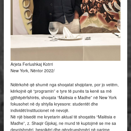
Arjeta Ferlushkaj Kotrri
New York, Nëntor 2022/
Ndërkohë që shumë nga shoqatat shqiptare, por jo vetëm,
kërkojnë që “programin” e tyre të punës ta kenë sa më
gjithëpërfshirës, shoqata “Malësia e Madhe” në New York
fokusohet në dy shtylla kryesore: studentët dhe
individët/institucionet në nevojë.
Në një bisedë me kryetarin aktual të shoqatës “Malësia e
Madhe”, z. Shaqir Gjokaj, ne mund të kuptojmë se me sa
devotshmëri, besnikëri dhe qëndrueshmëri në parime