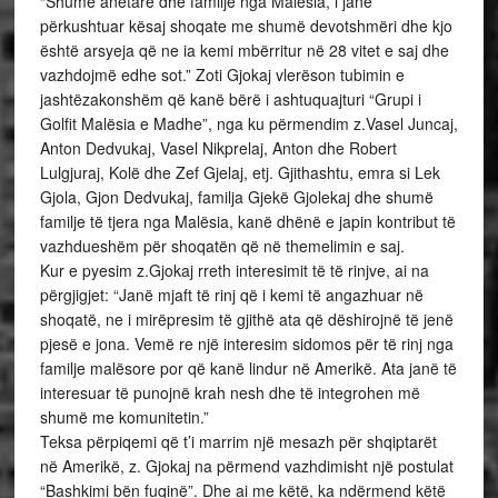
“Shumë anëtarë dhe familje nga Malësia, i janë
përkushtuar kësaj shoqate me shumë devotshmëri dhe kjo
është arsyeja që ne ia kemi mbërritur në 28 vitet e saj dhe
vazhdojmë edhe sot.” Zoti Gjokaj vlerëson tubimin e
jashtëzakonshëm që kanë bërë i ashtuquajturi “Grupi i
Golfit Malësia e Madhe”, nga ku përmendim z.Vasel Juncaj,
Anton Dedvukaj, Vasel Nikprelaj, Anton dhe Robert
Lulgjuraj, Kolë dhe Zef Gjelaj, etj. Gjithashtu, emra si Lek
Gjola, Gjon Dedvukaj, familja Gjekë Gjolekaj dhe shumë
familje të tjera nga Malësia, kanë dhënë e japin kontribut të
vazhdueshëm për shoqatën që në themelimin e saj.
Kur e pyesim z.Gjokaj rreth interesimit të të rinjve, ai na
përgjigjet: “Janë mjaft të rinj që i kemi të angazhuar në
shoqatë, ne i mirëpresim të gjithë ata që dëshirojnë të jenë
pjesë e jona. Vemë re një interesim sidomos për të rinj nga
familje malësore por që kanë lindur në Amerikë. Ata janë të
interesuar të punojnë krah nesh dhe të integrohen më
shumë me komunitetin.”
Teksa përpiqemi që t’i marrim një mesazh për shqiptarët
në Amerikë, z. Gjokaj na përmend vazhdimisht një postulat
“Bashkimi bën fuqinë”. Dhe ai me këtë, ka ndërmend këtë