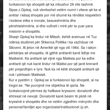
funksionon kjo shoqatë që ka mbushur 28 vite tashmë.
Sipas z.Gjokaj, nuk vlerësohet vetëm numri i viteve që ke si
anëtar i kësaj shoqate por më shumë ka rëndësi respektimi
i kodeve etike e morale, besueshmëria dhe
përshtatshmëria, si dhe vullneti i mirë për ta çuar para
misionin e shoqatës.
Shaqir Gjokaj ka lindur në Milesh, është arsimuar në Tuz
ndërsa studimet për Shkenca Politike i ka vazhduar në
Slloveni. Ai jeton në Amerikë që nga viti 1984. Sa i takon
përbërjes së shoqatës, të gjithë anëtarët kanë lidhje me
Malësinë. Ka anëtarë që vijnë nga Malësia por ka edhe
anëtarë që nuk kanë lindur në Malësi por që janë krenarë
për prejardhjen e tyre. Nuk ka në këtë shoqatë anëtarë që
nuk i përkasin Malësisë.
Kur e pyetëm z. Gjokaj se si funksionon kjo shoqatë, ai na
tregoi se: “Ne punojmë me objektiva të qarta. Ne
funksionojmë përmes dy hallkave kryesore: donatorët dhe
shtresat në nevojë. Donatorët kanë besim të plotë në
kryesinë e shoqatës dhe ne vetëm zgjedhim mënyrën dhe
personat/familjet apo organizatat/institucionet (p.sh.