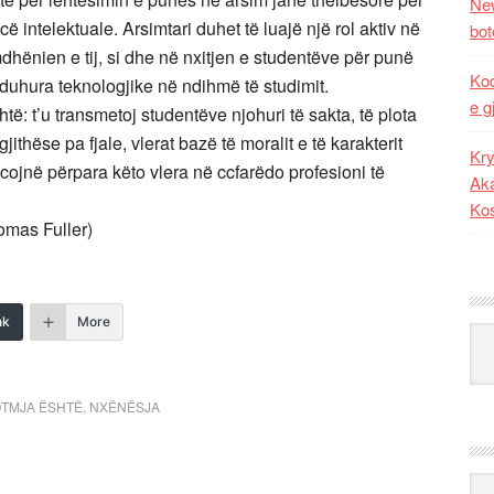
New
 intelektuale. Arsimtari duhet të luajë një rol aktiv në
bot
hënien e tij, si dhe në nxitjen e studentëve për punë
Kod
e duhura teknologjike në ndihmë të studimit.
e g
htë: t’u transmetoj studentëve njohuri të sakta, të plota
jithëse pa fjale, vlerat bazë të moralit e të karakterit
Kry
i cojnë përpara këto vlera në ccfarëdo profesioni të
Aka
Ko
omas Fuller)
nk
More
Kat
OTMJA ËSHTË
,
NXËNËSJA
Ark