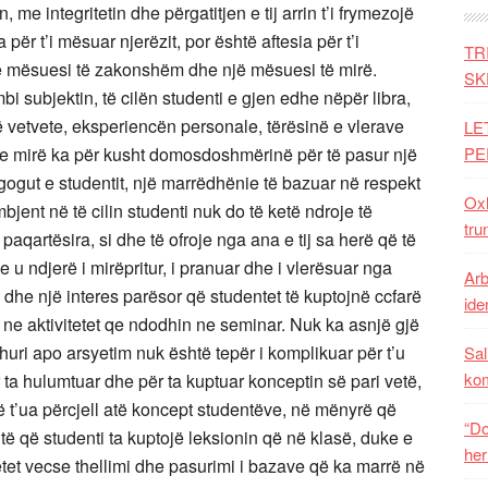
, me integritetin dhe përgatitjen e tij arrin t’i frymezojë
 për t’i mësuar njerëzit, por është aftesia për t’i
TR
ë mësuesi të zakonshëm dhe një mësuesi të mirë.
SK
 subjektin, të cilën studenti e gjen edhe nëpër libra,
ë vetvete, eksperiencën personale, tërësinë e vlerave
LE
ia e mirë ka për kusht domosdoshmërinë për të pasur një
PE
ogut e studentit, një marrëdhënie të bazuar në respekt
Oxh
mbjent në të cilin studenti nuk do të ketë ndroje të
tru
aqartësira, si dhe të ofroje nga ana e tij sa herë që të
e u ndjerë i mirëpritur, i pranuar dhe i vlerësuar nga
Arb
 dhe një interes parësor që studentet të kuptojnë ccfarë
iden
 ne aktivitetet qe ndodhin ne seminar. Nuk ka asnjë gjë
ohuri apo arsyetim nuk është tepër i komplikuar për t’u
Sal
ko
a hulumtuar dhe për ta kuptuar konceptin së pari vetë,
ë t’ua përcjell atë koncept studentëve, në mënyrë që
“Do
ë që studenti ta kuptojë leksionin që në klasë, duke e
her
betet vecse thellimi dhe pasurimi i bazave që ka marrë në