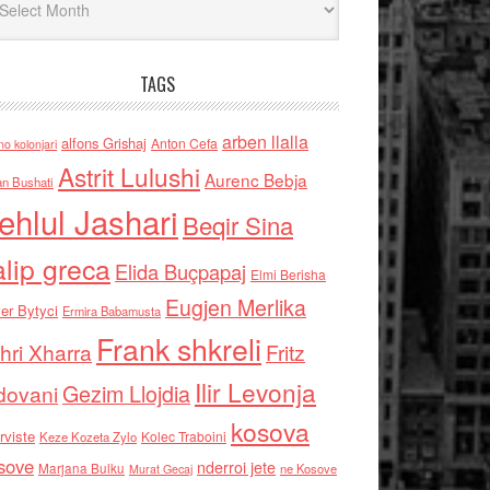
TAGS
arben llalla
alfons Grishaj
Anton Cefa
no kolonjari
Astrit Lulushi
Aurenc Bebja
an Bushati
ehlul Jashari
Beqir Sina
alip greca
Elida Buçpapaj
Elmi Berisha
Eugjen Merlika
er Bytyci
Ermira Babamusta
Frank shkreli
hri Xharra
Fritz
Ilir Levonja
Gezim Llojdia
dovani
kosova
rviste
Kolec Traboini
Keze Kozeta Zylo
sove
nderroi jete
Marjana Bulku
ne Kosove
Murat Gecaj