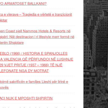
PO ARMATOSET BALLKANI?
za e vlerave – Tragjedia e vërtetë e tranzicionit
iptar
en Coast sjell Nammos Hotels & Resorts në
ipëri: Një destinacion i ri lifestyle merr formë në
ierën Shqiptare
EBLO (1966) / HISTORIA E SPANJOLLES
A VALENCIA QË PËRFUNDOI NË LUSHNJE
29 VJET PRITJE (1937 – 1966) TË NJË
LEFONATE NGA DY MOTRAT
tojmë sakrificën e familjes Lleshi për lirinë e
sovës
AÇI NUK E MPOSHTI SHPIRTIN