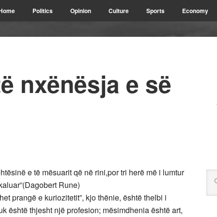
Home
Politics
Opinion
Culture
Sports
Economy
ë nxënësja e së
ehtësinë e të mësuarit që në rini,por tri herë më i lumtur
ë kaluar”(Dagobert Rune)
t prangë e kuriozitetit”, kjo thënie, është thelbi i
është thjesht një profesion; mësimdhenia është art,