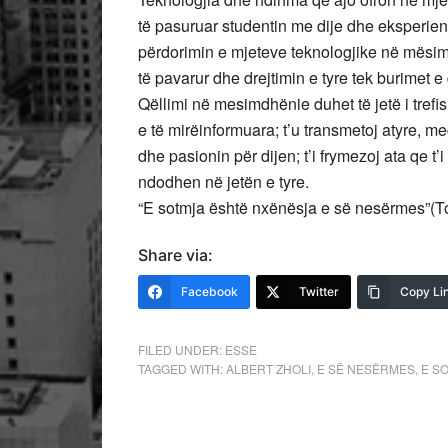
të pasuruar studentin me dije dhe eksperiencë
përdorimin e mjeteve teknologjike në mësimd
të pavarur dhe drejtimin e tyre tek burimet 
Qëllimi në mesimdhënie duhet të jetë i trefis
e të mirëinformuara; t’u transmetoj atyre, meg
dhe pasionin për dijen; t’i frymezoj ata qe t’
ndodhen në jetën e tyre.
“E sotmja është nxënësja e së nesërmes”(T
Share via:
Facebook
Twitter
Copy Li
FILED UNDER:
ESSE
TAGGED WITH:
ALBERT ZHOLI
,
E SË NESËRMES
,
E S