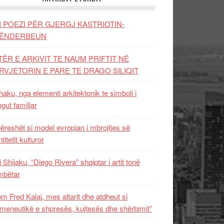
I POEZI PËR GJERGJ KASTRIOTIN-
ËNDERBEUN
TËR E ARKIVIT TE NAUM PRIFTIT NË
RVJETORIN E PARE TE DRAGO SILIQIT
aku, nga elementi arkitektonik te simboli i
ngut familjar
ëreshët si model evropian i mbrojtjes së
titetit kulturor
i Shijaku, “Diego Rivera” shqiptar i artit tonë
mbëtar
m Fred Kalaj, mes altarit dhe atdheut si
meneutikë e shpresës, kujtesës dhe shërbimit”