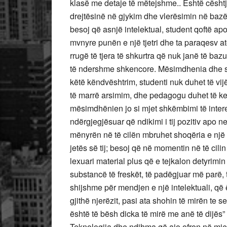
klasë me detaje të mëtejshme.. Është cështje
drejtësinë në gjykim dhe vlerësimin në bazë m
besoj që asnjë intelektual, student qoftë apo
mvnyre punën e një tjetri dhe ta paraqesv atë
rrugë të tjera të shkurtra që nuk janë të ba
të ndershme shkencore. Mësimdhenia dhe stud
këtë këndvështrim, studenti nuk duhet të vijë
të marrë arsimim, dhe pedagogu duhet të ket
mësimdhënien jo si mjet shkëmbimi të intere
ndërgjegjësuar që ndikimi i tij pozitiv apo n
mënyrën në të cilën mbruhet shoqëria e një 
jetës së tij; besoj që në momentin në të ci
lexuari material plus që e tejkalon detyrimin
substancë të freskët, të padëgjuar më parë, 
shijshme për mendjen e një intelektuali, që ë
gjithë njerëzit, pasi ata shohin të mirën te s
është të bësh dicka të mirë me anë të dijës”
Teknologjia dhe ndihma që ajo ofron në mje