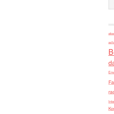
alba
asll
B
d
Env
Fa
ra
Inte
Ko