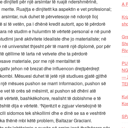
 dinjiteti për një arsimtar të ruajë ndershmërinë,
A 
erite. Ruajtja e dinjitetit ka aspektin e vet profesional;
 arsimtar, nuk duhet të përvetesoje në ndonjë lloj
Kri
 si të vetën, pa i dhënë kredit autorit, apo të përdorë
shq
zuara në studim e hulumtim të vërtetë personal e në punë
Gre
imi janë aktivitete idealiste dhe jo materialiste; në
Shq
 në universitet thjesht për të marrë një diplomë, por për
Riv
ë qëllime të larta në vetvete dhe ta përdorë
save materiale, por me një mentalitet të
PU
egativ jehon në brezat dhe influencon drejtpërdrejt
NG
kombi. Mësuesi duhet të jetë një studiues gjatë gjithë
— 
lin një mësues pushon se marri informacion, pushon së
TE
 e vet të orës së mësimit, ai pushon së dhëni atë
Kuj
të vërtetë, bashkëkohore, realisht të dobishme e të
Ko
shtë dija e vërtetë. “Njerëzit e zgjuar vlersëojnë të
ecili sidomos tek shkollimi dhe e dinë se sa e veshtirë
SP
 ka thënë mbi këtë problem, Baltazar Graciani.
te për lehtësimin e punës në arsim janë thelbësore për