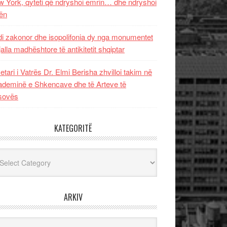
 York, qyteti që ndryshoi emrin… dhe ndryshoi
ën
i zakonor dhe isopolifonia dy nga monumentet
jalla madhështore të antikitetit shqiptar
etari i Vatrës Dr. Elmi Berisha zhvilloi takim në
deminë e Shkencave dhe të Arteve të
sovës
KATEGORITË
egoritë
ARKIV
iv