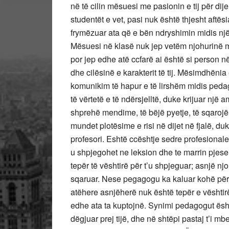
në të cilin mësuesi me pasionin e tij për dijen
studentët e vet, pasi nuk është thjesht aftësia
frymëzuar ata që e bën ndryshimin midis nj
Mësuesi në klasë nuk jep vetëm njohurinë mbi
por jep edhe atë ccfarë ai është si person n
dhe cilësinë e karakterit të tij. Mësimdhën
komunikim të hapur e të lirshëm midis pedag
të vërtetë e të ndërsjelltë, duke krijuar një a
shprehë mendime, të bëjë pyetje, të sqarojë p
mundet plotësime e risi në dijet në fjalë, duk
profesori. Eshtë ccështje sedre profesionale
u shpjegohet ne leksion dhe te marrin pjese
tepër të vështirë për t’u shpjeguar; asnjë nj
sqaruar. Nese pegagogu ka kaluar kohë për t
atëhere asnjëherë nuk është tepër e vështir
edhe ata ta kuptojnë. Synimi pedagogut ësht
dëgjuar prej tijë, dhe në shtëpi pastaj t’i m