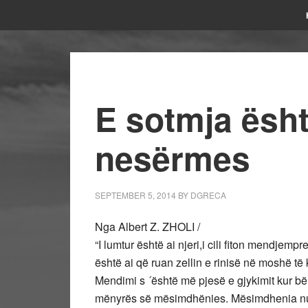
E sotmja ësht
nesërmes
SEPTEMBER 5, 2014
BY
DGRECA
Nga Albert Z. ZHOLI /
“I lumtur është ai njeri,i cili fiton mendjempr
është ai që ruan zellin e rinisë në moshë t
Mendimi s ´është më pjesë e gjykimit kur bëhe
mënyrës së mësimdhënies. Mësimdhenia nuk 