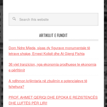
ARTIKUJT E FUNDIT
Dom Ndre Mjeda, sipas dy figurave monumentale të
letrave shqipe, Ernest Koliqit dhe At Gjergj Fishta
36 vjet tranzicion, nga ekonomia prodhuese te ekonomia
e përfitimit
A ndihmon krijimtaria në zbulimin e potencialeve të
fshehura?
PROF. AHMET QERIQI DHE EPOKA E REZISTENCЁS
DHE LUFTЁS PЁR LIRI!