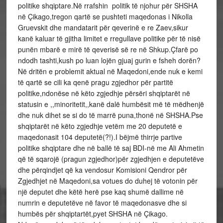
politike shqiptare.Në rrafshin politik të njohur për SHSHA
në Çikago,tregon qartë se pushteti maqedonas i Nikolla
Gruevskit dhe mandatarit për qeverinë e re Zaev,sikur
kanë kaluar të gjitha limitet e rregullave politike për të nisë
punën mbarë e mirë të qeverisë së re në Shkup.Çfarë po
ndodh tashti,kush po luan lojën gjuaj gurin e fsheh dorën?
Në dritën e problemit aktual në Maqedoni,ende nuk e kemi
të qartë se cili ka qenë pragu zgjedhor për partitë
politike,ndonëse në këto zgjedhje përsëri shqiptarët në
statusin e ,,minoritetit,,kanë dalë humbësit më të mëdhenjë
dhe nuk dihet se si do të marrë puna,thonë në SHSHA.Pse
shqiptarët në këto zgjedhje vetëm me 20 deputetë e
maqedonasit 104 deputetë(?!).I bëjmë thirrje partive
politike shqiptare dhe në ballë të saj BDI-në me Ali Ahmetin
që të sqarojë (pragun zgjedhor)për zgjedhjen e deputetëve
dhe përqindjet që ka vendosur Komisioni Qendror për
Zgjedhjet në Maqedoni,sa votues do duhej të votonin për
një deputet dhe këtë herë pse kaq shumë dallime në
numrin e deputetëve në favor të maqedonasve dhe si
humbës për shqiptartët,pyet SHSHA në Çikago.