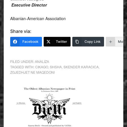
Executive Director
Albanian-American Association
Share via:
Facebook
Twitter
Copy Link
More
FILED UNDER:
ANALIZA
TAGGED WITH:
CIKAGO
,
SHSHA
,
SKENDER KARACICA
,
ZGJEDHJET NE MAQEDONI