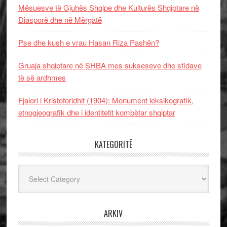
Mësuesve të Gjuhës Shqipe dhe Kulturës Shqiptare në
Diasporë dhe në Mërgatë
Pse dhe kush e vrau Hasan Riza Pashën?
Gruaja shqiptare në SHBA mes sukseseve dhe sfidave
të së ardhmes
Fjalori i Kristoforidhit (1904): Monument leksikografik,
etnogjeografik dhe i identitetit kombëtar shqiptar
KATEGORITË
Kategoritë
ARKIV