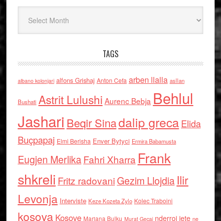
Arkiv
TAGS
arben llalla
alfons Grishaj
Anton Cefa
asllan
albano kolonjari
Behlul
Astrit Lulushi
Aurenc Bebja
Bushati
Jashari
dalip greca
Beqir Sina
Elida
Buçpapaj
Enver Bytyci
Elmi Berisha
Ermira Babamusta
Frank
Eugjen Merlika
Fahri Xharra
shkreli
Ilir
Gezim Llojdia
Fritz radovani
Levonja
Interviste
Kolec Traboini
Keze Kozeta Zylo
kosova
Kosove
nderroi jete
Marjana Bulku
ne
Murat Gecaj