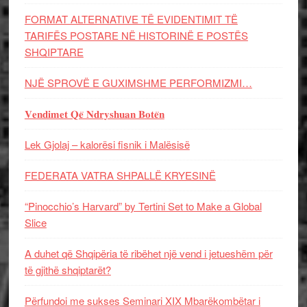
FORMAT ALTERNATIVE TË EVIDENTIMIT TË
TARIFËS POSTARE NË HISTORINË E POSTËS
SHQIPTARE
NJË SPROVË E GUXIMSHME PERFORMIZMI…
𝐕𝐞𝐧𝐝𝐢𝐦𝐞𝐭 𝐐𝐞̈ 𝐍𝐝𝐫𝐲𝐬𝐡𝐮𝐚𝐧 𝐁𝐨𝐭𝐞̈𝐧
Lek Gjolaj – kalorësi fisnik i Malësisë
FEDERATA VATRA SHPALLË KRYESINË
“Pinocchio’s Harvard” by Tertini Set to Make a Global
Slice
A duhet që Shqipëria të ribëhet një vend i jetueshëm për
të gjithë shqiptarët?
Përfundoi me sukses Seminari XIX Mbarëkombëtar i