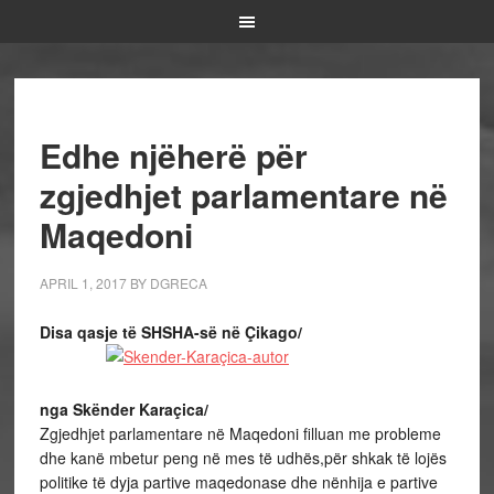
Edhe njëherë për
zgjedhjet parlamentare në
Maqedoni
APRIL 1, 2017
BY
DGRECA
Disa qasje të SHSHA-së në Çikago/
nga Skënder Karaçica/
Zgjedhjet parlamentare në Maqedoni filluan me probleme
dhe kanë mbetur peng në mes të udhës,për shkak të lojës
politike të dyja partive maqedonase dhe nënhija e partive