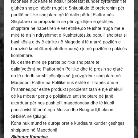
Ndonëse nuk kanë të ndalur protestat kundër zyrtarizimit të
gjuhës shqipe nëpër rrugët e Shkupit,do të preferonim për
partitë politike shqiptare që të dalin përtej Platformës
Shqiptare me propozimin se për zgjidhjen e çështjes
shqiptare në hapësirën e vet etnike,do të ishte rruga më e
mirë të nisin ndryshimet e Kushtetutës,ku populli shqiptar si
bashkësia e dytë etnike në Maqedoni të marrë pozitën e
barazisë kombëtare(shtetformues)e jo në pozitën e pakicës
kombëtare.
Nuk është mirë që partitë politike shqiptare të
dalin(vetëm)me Platformën Politike dhe të presin se çfarë
do të ndodh karshi çështjes së (pa)zgjidhur shqiptare në
Maqedoni.Platforma Politike nuk është e Tiranës dhe e
Prishtinës,por është produkt i problemit tash e një shekull
që ka mbetur peng e politikave antishqiptare që janë
akorduar përmes pushtetit maqedonosa dhe të klubit
pansllavist të prirë nga Moska dhe Beogradi,thekson
SHSHA në Çikago.
Koha nuk mund të durojë orët e kurdisura kundër çështjes
shqiptare në Maqedoni!
Skënder Karaçica