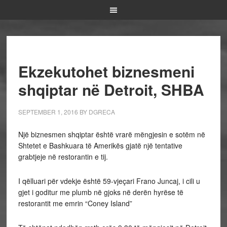
Ekzekutohet biznesmeni
shqiptar në Detroit, SHBA
SEPTEMBER 1, 2016
BY
DGRECA
Një biznesmen shqiptar është vrarë mëngjesin e sotëm në
Shtetet e Bashkuara të Amerikës gjatë një tentative
grabtjeje në restorantin e tij.
I qëlluari për vdekje është 59-vjeçari Frano Juncaj, i cili u
gjet i goditur me plumb në gjoks në derën hyrëse të
restorantit me emrin “Coney Island”