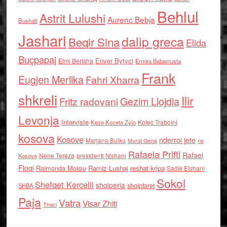
Behlul
Astrit Lulushi
Aurenc Bebja
Bushati
Jashari
dalip greca
Beqir Sina
Elida
Buçpapaj
Enver Bytyci
Elmi Berisha
Ermira Babamusta
Frank
Eugjen Merlika
Fahri Xharra
shkreli
Ilir
Gezim Llojdia
Fritz radovani
Levonja
Interviste
Kolec Traboini
Keze Kozeta Zylo
kosova
Kosove
nderroi jete
Marjana Bulku
ne
Murat Gecaj
Rafaela Prifti
Rafael
Nene Tereza
Kosove
presidenti Nishani
Floqi
Raimonda Moisiu
Ramiz Lushaj
reshat kripa
Sadik Elshani
Sokol
Shefqet Kercelli
shqiperia
shqiptaret
SHBA
Paja
Vatra
Visar Zhiti
Thaci