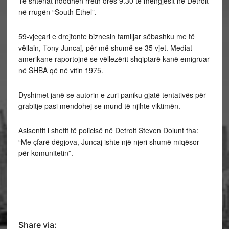
Të shtënat ndodhën rreth orës 9.30 të mëngjesit në Detroit
në rrugën “South Ethel”.
59-vjeçari e drejtonte biznesin familjar sëbashku me të
vëllain, Tony Juncaj, për më shumë se 35 vjet. Mediat
amerikane raportojnë se vëllezërit shqiptarë kanë emigruar
në SHBA që në vitin 1975.
Dyshimet janë se autorin e zuri paniku gjatë tentativës për
grabitje pasi mendohej se mund të njihte viktimën.
Asisentit i shefit të policisë në Detroit Steven Dolunt tha:
“Me çfarë dëgjova, Juncaj ishte një njeri shumë miqësor
për komunitetin”.
Share via: