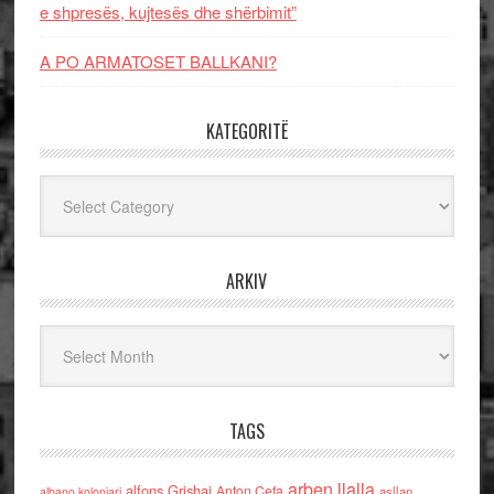
e shpresës, kujtesës dhe shërbimit”
A PO ARMATOSET BALLKANI?
KATEGORITË
Kategoritë
ARKIV
Arkiv
TAGS
arben llalla
alfons Grishaj
Anton Cefa
asllan
albano kolonjari