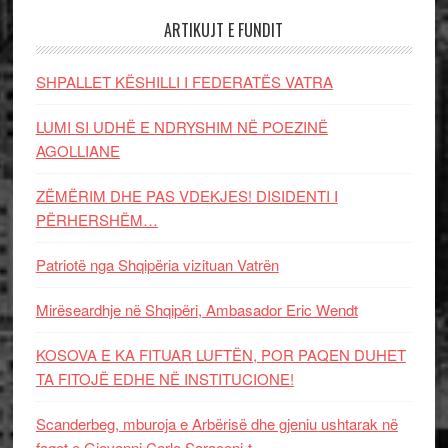
ARTIKUJT E FUNDIT
SHPALLET KËSHILLI I FEDERATËS VATRA
LUMI SI UDHË E NDRYSHIM NË POEZINË
AGOLLIANE
ZËMËRIM DHE PAS VDEKJES! DISIDENTI I
PËRHERSHËM…
Patriotë nga Shqipëria vizituan Vatrën
Mirëseardhje në Shqipëri, Ambasador Eric Wendt
KOSOVA E KA FITUAR LUFTËN, POR PAQEN DUHET
TA FITOJË EDHE NË INSTITUCIONE!
Scanderbeg, mburoja e Arbërisë dhe gjeniu ushtarak në
faqet e Giovanni Carlo Saraceni-t