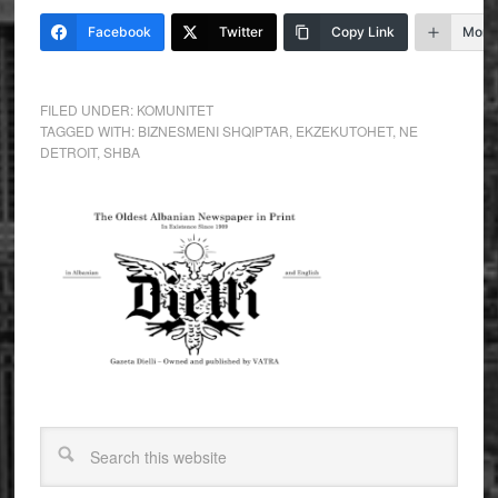
Facebook
Twitter
Copy Link
More
FILED UNDER:
KOMUNITET
TAGGED WITH:
BIZNESMENI SHQIPTAR
,
EKZEKUTOHET
,
NE
DETROIT
,
SHBA