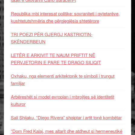
Republika mbi interesat politike: sovraniteti i qytetarëve,
kushtetutshmëria dhe përgjegjësia shtetërore
TRI POEZI PËR GJERGJ KASTRIOTIN-
SKËNDERBEUN
LETËR E ARKIVIT TE NAUM PRIFTIT NË
PERVJETORIN E PARE TE DRAGO SILIQIT
Oxhaku, nga elementi arkitektonik te simboli i trungut
familjar
Arbëreshët si model evropian i mbrojtjes së identitetit
kulturor
Sali Shijaku, “Diego Rivera” shqiptar i artit tonë kombëtar
“Dom Fred Kalaj, mes altarit dhe atdheut si hermeneutikë