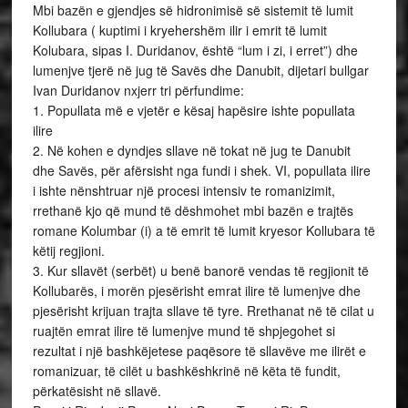
Mbi bazën e gjendjes së hidronimisë së sistemit të lumit
Kollubara ( kuptimi i kryehershëm ilir i emrit të lumit
Kolubara, sipas I. Duridanov, është “lum i zi, i erret”) dhe
lumenjve tjerë në jug të Savës dhe Danubit, dijetari bullgar
Ivan Duridanov nxjerr tri përfundime:
1. Popullata më e vjetër e kësaj hapësire ishte popullata
ilire
2. Në kohen e dyndjes sllave në tokat në jug te Danubit
dhe Savës, për afërsisht nga fundi i shek. VI, popullata ilire
i ishte nënshtruar një procesi intensiv te romanizimit,
rrethanë kjo që mund të dëshmohet mbi bazën e trajtës
romane Kolumbar (i) a të emrit të lumit kryesor Kollubara të
këtij regjioni.
3. Kur sllavët (serbët) u benë banorë vendas të regjionit të
Kollubarës, i morën pjesërisht emrat ilire të lumenjve dhe
pjesërisht krijuan trajta sllave të tyre. Rrethanat në të cilat u
ruajtën emrat ilire të lumenjve mund të shpjegohet si
rezultat i një bashkëjetese paqësore të sllavëve me ilirët e
romanizuar, të cilët u bashkëshkrinë në këta të fundit,
përkatësisht në sllavë.