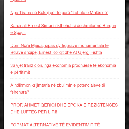
Nga Tirana në Kukaj për të parë “Lahuta e Malësisë”
Kardinali Ernest Simoni rikthehet si dëshmitar në Burgun
e Spaçit
Dom Ndre Mjeda, sipas dy figurave monumentale të
letrave shqipe, Ernest Koliqit dhe At Gjergj Fishta
36 vjet tranzicion, nga ekonomia prodhuese te ekonomia
e përfitimit
A ndihmon krijimtaria në zbulimin e potencialeve të
fshehura?
PROF. AHMET QERIQI DHE EPOKA E REZISTENCЁS
DHE LUFTЁS PЁR LIRI!
FORMAT ALTERNATIVE TË EVIDENTIMIT TË