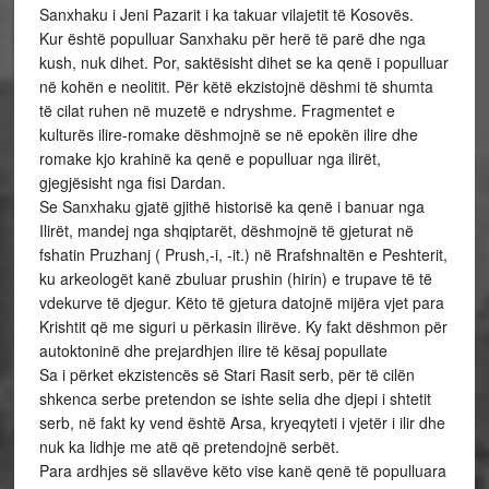
Sanxhaku i Jeni Pazarit i ka takuar vilajetit të Kosovës.
Kur është populluar Sanxhaku për herë të parë dhe nga
kush, nuk dihet. Por, saktësisht dihet se ka qenë i populluar
në kohën e neolitit. Për këtë ekzistojnë dëshmi të shumta
të cilat ruhen në muzetë e ndryshme. Fragmentet e
kulturës ilire-romake dëshmojnë se në epokën ilire dhe
romake kjo krahinë ka qenë e populluar nga ilirët,
gjegjësisht nga fisi Dardan.
Se Sanxhaku gjatë gjithë historisë ka qenë i banuar nga
Ilirët, mandej nga shqiptarët, dëshmojnë të gjeturat në
fshatin Pruzhanj ( Prush,-i, -it.) në Rrafshnaltën e Peshterit,
ku arkeologët kanë zbuluar prushin (hirin) e trupave të të
vdekurve të djegur. Këto të gjetura datojnë mijëra vjet para
Krishtit që me siguri u përkasin ilirëve. Ky fakt dëshmon për
autoktoninë dhe prejardhjen ilire të kësaj popullate
Sa i përket ekzistencës së Stari Rasit serb, për të cilën
shkenca serbe pretendon se ishte selia dhe djepi i shtetit
serb, në fakt ky vend është Arsa, kryeqyteti i vjetër i ilir dhe
nuk ka lidhje me atë që pretendojnë serbët.
Para ardhjes së sllavëve këto vise kanë qenë të populluara