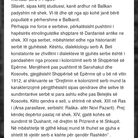
Sllavët, sipas këtij studiuesi, kanë ardhur në Ballkan
padyshim në shek. VI-të dhe që nga ajo kohë janë bërë
popullatë e përhershme e Ballkanit.
Përhapja me force e serbëve, përkatësisht pushtimi i
hapësirës etnolinguistike shqiptare të Dardanisë antike ne
shek. XII nga serbet, mbështetet edhe nga historianët
serbë të gjuhësisë. Kështu, dialektologu serb A. Beli
konstatonte se zhvillimi i dialekteve të gjuhës serbe është i
pandashëm nga procesi i kolonizimit serb të Shqipërisë së
Epërme. Menjëherë pas pushtimit të Sanxhakut dhe
Kosovës, gjegjësisht Shqipërisë së Epërme që u bë në vitin
1912, ai shkruante se “Drejtimin e kolonizimit serb mund ta
karakterizojmë përgjithësisht sipas qendrave dhe selive të
sundimtarëve serbë si para ashtu edhe pas Betejës së
Kosovës. Këto qendra e seli, u shtrinë në shek. XIII në Ras
i (Arsa parasllave, serbisht: Raška- afër Novi Pazarit). Prej
këndej depërtoi pastaj në shek. XIV, gjatë kohës së
sundimit të Dushanit, në drejtim të Prizrenit e të Shkupit.
Në mbështetje të gjithë kësaj mund të thuhet se gjuha e
shtetit të vjetër serb e kishte për qendër Rashkën” .