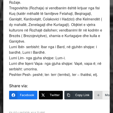
Rožaje.
Tregovishta (Rozhaja) si vendbanim është krijuar nga fisi
Kuq (katër mëhallë të familjeve Fetahajt, Beqiragajt,
Ganiqët, Kardoviqët, Colakovici i Hadzici) dhe Kelmendët (
dy mahallë, Zenelagajt dhe Kurtagajt). Objktet e vjetra
kulturore në Rozhajë dallohen; vendbanimi ilir në kodrën e
Brezës ( Brezojeviçëve), xhamia e Kurtagajve dhe kulla e
Ganiçëve.
Lumi Ibër- serbisht: Ibar nga i Bard, në gjuhën shqipe: i
bardhë, Lumi i Bardhë.
Lumi Lim- nga gjuha shqipe: Lum-i.
Lumi dhe liqeni Vapa- nga gjuha shqipe: Vapë, vapa-ë; në
serbisht: umorina.
Peshter-Pesh- peshë; ter- terr (terrësi), ter – thatësi, etj.
Share via:
Facebook
Twitter
Copy Link
More
FILED UNDER:
KULTURE