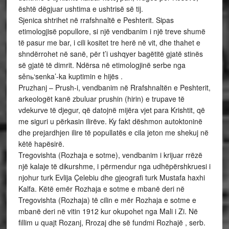
është dëgjuar ushtima e ushtrisë së tij.
Sjenica shtrihet në rrafshnaltë e Peshterit. Sipas
etimologjisë popullore, si një vendbanim i një treve shumë
të pasur me bar, i cili kositet tre herë në vit, dhe thahet e
shndërrohet në sanë, për t’i ushqyer bagëtitë gjatë stinës
së gjatë të dimrit. Ndërsa në etimologjinë serbe nga
sěnь‘senka’-ka kuptimin e hijës .
Pruzhanj – Prush-i, vendbanim në Rrafshnaltën e Peshterit,
arkeologët kanë zbuluar prushin (hirin) e trupave të
vdekurve të djegur, që datojnë mijëra vjet para Krishtit, që
me siguri u përkasin ilirëve. Ky fakt dëshmon autoktoninë
dhe prejardhjen ilire të popullatës e cila jeton me shekuj në
këtë hapësirë.
Tregovishta (Rozhaja e sotme), vendbanim i krijuar rrëzë
një kalaje të dikurshme, i përmendur nga udhëpërshkruesi i
njohur turk Evlija Çelebiu dhe gjeografi turk Mustafa haxhi
Kalfa. Këtë emër Rozhaja e sotme e mbanë deri në
Tregovishta (Rozhaja) të cilin e mër Rozhaja e sotme e
mbanë deri në vitin 1912 kur okupohet nga Mali i Zi. Në
fillim u quajt Rozanj, Rrozaj dhe së fundmi Rozhajë , serb.