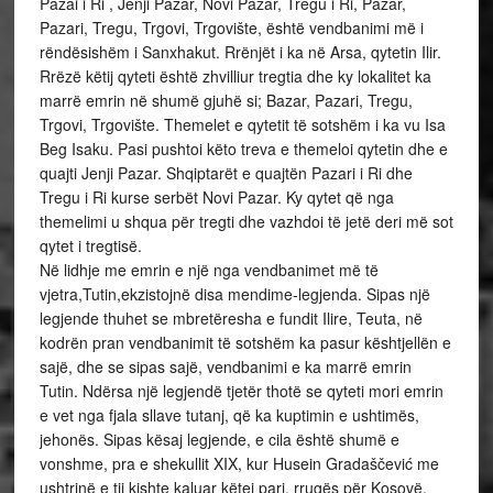
Pazai i Ri , Jenji Pazar, Novi Pazar, Tregu i Ri, Pazar,
Pazari, Tregu, Trgovi, Trgovište, është vendbanimi më i
rëndësishëm i Sanxhakut. Rrënjët i ka në Arsa, qytetin Ilir.
Rrëzë këtij qyteti është zhvilliur tregtia dhe ky lokalitet ka
marrë emrin në shumë gjuhë si; Bazar, Pazari, Tregu,
Trgovi, Trgovište. Themelet e qytetit të sotshëm i ka vu Isa
Beg Isaku. Pasi pushtoi këto treva e themeloi qytetin dhe e
quajti Jenji Pazar. Shqiptarët e quajtën Pazari i Ri dhe
Tregu i Ri kurse serbët Novi Pazar. Ky qytet që nga
themelimi u shqua për tregti dhe vazhdoi të jetë deri më sot
qytet i tregtisë.
Në lidhje me emrin e një nga vendbanimet më të
vjetra,Tutin,ekzistojnë disa mendime-legjenda. Sipas një
legjende thuhet se mbretëresha e fundit Ilire, Teuta, në
kodrën pran vendbanimit të sotshëm ka pasur kështjellën e
sajë, dhe se sipas sajë, vendbanimi e ka marrë emrin
Tutin. Ndërsa një legjendë tjetër thotë se qyteti mori emrin
e vet nga fjala sllave tutanj, që ka kuptimin e ushtimës,
jehonës. Sipas kësaj legjende, e cila është shumë e
vonshme, pra e shekullit XIX, kur Husein Gradaščević me
ushtrinë e tij kishte kaluar këtej pari, rrugës për Kosovë,