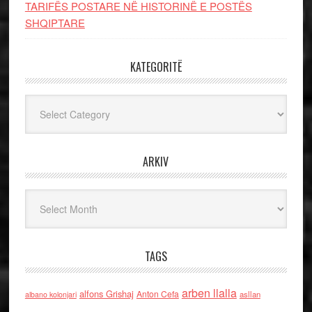
TARIFËS POSTARE NË HISTORINË E POSTËS
SHQIPTARE
KATEGORITË
Kategoritë
ARKIV
Arkiv
TAGS
arben llalla
alfons Grishaj
Anton Cefa
asllan
albano kolonjari