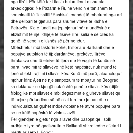
nga ilirët. Për këtë fakt flasin hulumtimet e shumta
arkeologjike: Në Pazarin e Ri, në vendin e tanishëm të
kombinatit të Tekstilit “Rashka”, mandej të mbeturat nga ari
dhe qelibari të gjetura para shumë viteve te Kisha e
Petrovës. Kjo e fundit na jep njohuri për mundësinë e
ekzistimit të një lidhjeje të fiseve ilire, selia e së cilës ka
qenë në vendin e kishës së përmendur.
Mbështetur mbi faktorin kohë, historia e Ballkanit dhe e
popujve autokton të tij: dardanëve, grekëve, ilirëve,
thrakasve dhe të etnive të tjera me të vogla të kohës së
para invadimit të sllavëve në këtë hapësirë, nuk mund të
jenë objekt trajtimi i sllavistikës. Kohë më parë, albanologu i
njohur Idriz Ajeti në një simpozium të mbajtur në Beograd,
ka deklaruar se kjo gjë nuk është punë e sllavistikës (dijës
filologjike mbi sllavët e mbi degëzimet e gjuhëve sllave) që
të nxjerr përfundime së në cilat territore jetuan dhe u
individualizuan gjuhët indoevropiane të atyre popujve para
se ne këtë hapësirë të vinin sllavët.
Për gjendjen e gjetur nga sllavet dhe pasojat që i solli
ardhja e tyre në gadishullin e Ballkanit shkroi edhe dijetari i
merituar serb I. Popov.