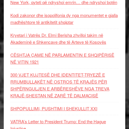
New York, qyteti që ndryshoi emrin… dhe ndryshoi botën
Kodi zakonor dhe isopolifonia dy nga monumentet e gjalla
madhështore të antikitetit shqiptar
Kryetari i Vatrës Dr. Elmi Berisha zhvilloi takim në
Akademinë e Shkencave dhe të Arteve të Kosovës
ÇËSHTJA ÇAME NË PARLAMENTIN E SHQIPËRISË
NË VITIN 1921
300 VJET KUJTESË DHE IDENTITET-TRYEZË E
RRUMBULLAKËT NË OSTROS TË KRAJËS PËR
SHPËRNGULJEN E ARBËRESHËVE NGA TREVA
KRAJË-SHESTAN NË ZARË TË DALMACISË
SHPOPULLIMI, PUSHTIMI I SHEKULLIT XXI
VATRA’s Letter to President Trump: End the Hague
Injustice