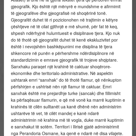
gjeografik. Kjo është një mënyrë e mundshme e afirmimit
të gjeografëve dhe gjeografisë në shoqërinë tonë.
Gjeografët duhet të ri pozicionohen në trajtimin e këtyre
çështjeve në të cilat gjithnjë e më shumë, për fat të keq,
shpesh ndërhyjnë hulumtuesit e disiplinave tjera. Kjo nuk
do të thotë që gjeografët duhet të kenë ekskluzivitet por
është i nevojshëm bashkëpunimi me disiplina të tjera
shkencore në punën e përhershme ndërdisiplinore në
standardizimin e emrave gjeografik të trojeve shqiptare.
Sanxhaku paraqet një krahinë të caktuar shoqërore-
ekonomike dhe teritorialo-administrative. Në aspektin
ushtarak emri “sanxhak” do të thotë flamur, që nënkupton
përfshirjen e ushtrisë nën një flamur të caktuar. Emri
sanxhak është me prejardhje turke (sancak) dhe fillimisht
ka përfaqësuar flamurin, e që më vonë ka marrë kuptimin e
krahinës të cilën sulltanët ua kanë dhënë nën administrim
ushtarëve të vet, të cilët mandej e kanë ndarë
administrimin në krahina më të vogla, duke marrë kuptimin
e sanxhakut të sotëm. Territori i Ilirisë gjatë administrimit
nga Perandoria Osmane, ka qenë e ndarë në disa vilajete.