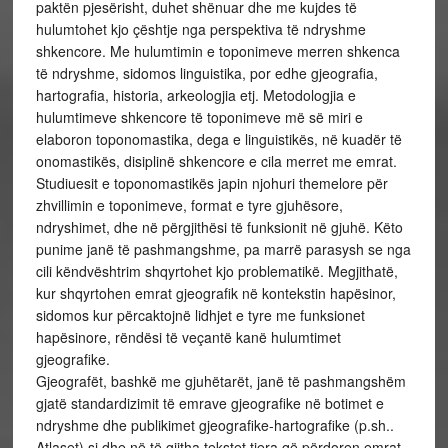
paktën pjesërisht, duhet shënuar dhe me kujdes të
hulumtohet kjo çështje nga perspektiva të ndryshme
shkencore. Me hulumtimin e toponimeve merren shkenca
të ndryshme, sidomos linguistika, por edhe gjeografia,
hartografia, historia, arkeologjia etj. Metodologjia e
hulumtimeve shkencore të toponimeve më së miri e
elaboron toponomastika, dega e linguistikës, në kuadër të
onomastikës, disiplinë shkencore e cila merret me emrat.
Studiuesit e toponomastikës japin njohuri themelore për
zhvillimin e toponimeve, format e tyre gjuhësore,
ndryshimet, dhe në përgjithësi të funksionit në gjuhë. Këto
punime janë të pashmangshme, pa marrë parasysh se nga
cili këndvështrim shqyrtohet kjo problematikë. Megjithatë,
kur shqyrtohen emrat gjeografik në kontekstin hapësinor,
sidomos kur përcaktojnë lidhjet e tyre me funksionet
hapësinore, rëndësi të veçantë kanë hulumtimet
gjeografike.
Gjeografët, bashkë me gjuhëtarët, janë të pashmangshëm
gjatë standardizimit të emrave gjeografike në botimet e
ndryshme dhe publikimet gjeografike-hartografike (p.sh..
Atlaset) si dhe në të gjitha tekstet tjera që përdoren emrat