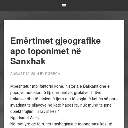
Emërtimet gjeografike
apo toponimet në
Sanxhak
AUGUST 19, 2014
BY
DGRECA
Mbështetur mbi faktorin kohë, historia e Ballkanit dhe e
popujve autokton të tij: dardanëve, grekëve, ilirëve,
trakasve dhe të etnive të tjera me të vogla të kohës së para
invadimit të sllavëve në këtë hapësirë, nuk mund të jenë
objekt trajtimi i sllavistikës./
Nga Ismet Azizi/
Në mënyrë që të ruhet trashëgimia e toponomastikës, të