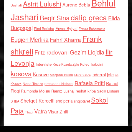
Behlul
Astrit Lulushi
Aurenc Bebja
Bushati
Jashari
dalip greca
Beqir Sina
Elida
Buçpapaj
Enver Bytyci
Elmi Berisha
Ermira Babamusta
Frank
Eugjen Merlika
Fahri Xharra
shkreli
Ilir
Gezim Llojdia
Fritz radovani
Levonja
Interviste
Kolec Traboini
Keze Kozeta Zylo
kosova
Kosove
nderroi jete
Marjana Bulku
ne
Murat Gecaj
Rafaela Prifti
Rafael
Nene Tereza
Kosove
presidenti Nishani
Floqi
Raimonda Moisiu
Ramiz Lushaj
reshat kripa
Sadik Elshani
Sokol
Shefqet Kercelli
shqiperia
shqiptaret
SHBA
Paja
Vatra
Visar Zhiti
Thaci