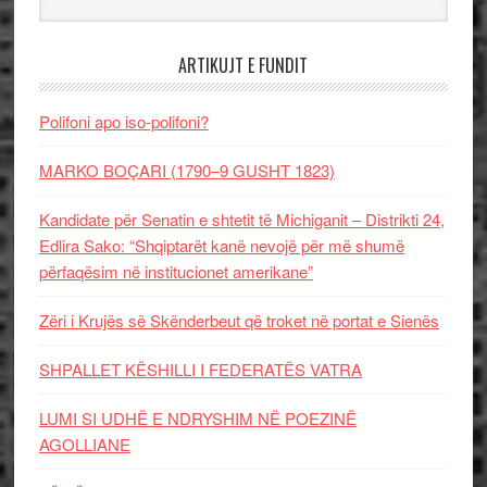
ARTIKUJT E FUNDIT
Polifoni apo iso-polifoni?
MARKO BOÇARI (1790–9 GUSHT 1823)
Kandidate për Senatin e shtetit të Michiganit – Distrikti 24,
Edlira Sako: “Shqiptarët kanë nevojë për më shumë
përfaqësim në institucionet amerikane”
Zëri i Krujës së Skënderbeut që troket në portat e Sienës
SHPALLET KËSHILLI I FEDERATËS VATRA
LUMI SI UDHË E NDRYSHIM NË POEZINË
AGOLLIANE