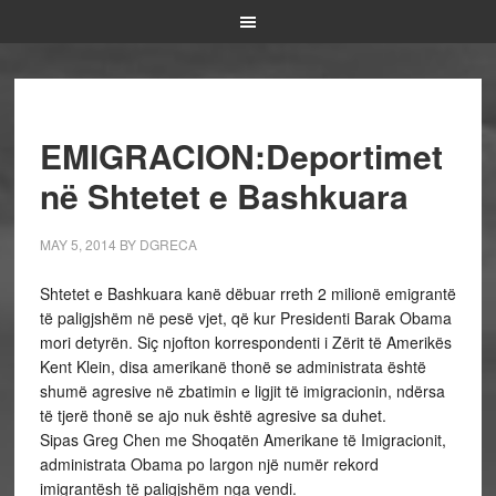
EMIGRACION:Deportimet
në Shtetet e Bashkuara
MAY 5, 2014
BY
DGRECA
Shtetet e Bashkuara kanë dëbuar rreth 2 milionë emigrantë
të paligjshëm në pesë vjet, që kur Presidenti Barak Obama
mori detyrën. Siç njofton korrespondenti i Zërit të Amerikës
Kent Klein, disa amerikanë thonë se administrata është
shumë agresive në zbatimin e ligjit të imigracionin, ndërsa
të tjerë thonë se ajo nuk është agresive sa duhet.
Sipas Greg Chen me Shoqatën Amerikane të Imigracionit,
administrata Obama po largon një numër rekord
imigrantësh të paligjshëm nga vendi.