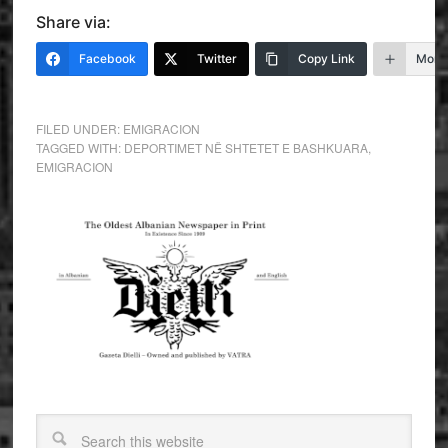
Share via:
Facebook
Twitter
Copy Link
More
FILED UNDER:
EMIGRACION
TAGGED WITH:
DEPORTIMET NË SHTETET E BASHKUARA
,
EMIGRACION