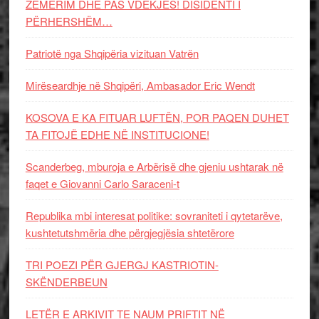
ZËMËRIM DHE PAS VDEKJES! DISIDENTI I
PËRHERSHËM…
Patriotë nga Shqipëria vizituan Vatrën
Mirëseardhje në Shqipëri, Ambasador Eric Wendt
KOSOVA E KA FITUAR LUFTËN, POR PAQEN DUHET
TA FITOJË EDHE NË INSTITUCIONE!
Scanderbeg, mburoja e Arbërisë dhe gjeniu ushtarak në
faqet e Giovanni Carlo Saraceni-t
Republika mbi interesat politike: sovraniteti i qytetarëve,
kushtetutshmëria dhe përgjegjësia shtetërore
TRI POEZI PËR GJERGJ KASTRIOTIN-
SKËNDERBEUN
LETËR E ARKIVIT TE NAUM PRIFTIT NË