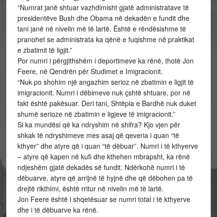
“Numrat janë shtuar vazhdimisht gjatë administratave të
presidentëve Bush dhe Obama në dekadën e fundit dhe
tani janë në nivelin më të lartë. Është e rëndësishme të
pranohet se administrata ka qënë e fuqishme në praktikat
e zbatimit të ligjit.”
Por numri i përgjithshëm i deportimeve ka rënë, thotë Jon
Feere, në Qendrën për Studimet e Imigracionit.
“Nuk po shohim një angazhim serioz në zbatimin e ligjit të
imigracionit. Numri i dëbimeve nuk çshtë shtuare, por në
fakt është pakësuar. Deri tani, Shtëpia e Bardhë nuk duket
shumë serioze në zbatimin e ligjeve të imigracionit.”
Si ka mundësi që ka ndryshim në shifra? Kjo vjen për
shkak të ndryshimeve mes asaj që qeveria i quan “të
kthyer” dhe atyre që i quan “të dëbuar”. Numri i të kthyerve
– atyre që kapen në kufi dhe kthehen mbrapsht, ka rënë
ndjeshëm gjatë dekadës së fundit. Ndërkohë numri i të
dëbuarve, atyre që arrijnë të hyjnë dhe që dëbohen pa të
drejtë rikthimi, është rritur në nivelin më të lartë.
Jon Feere është i shqetësuar se numri total i të kthyerve
dhe i të dëbuarve ka rënë.