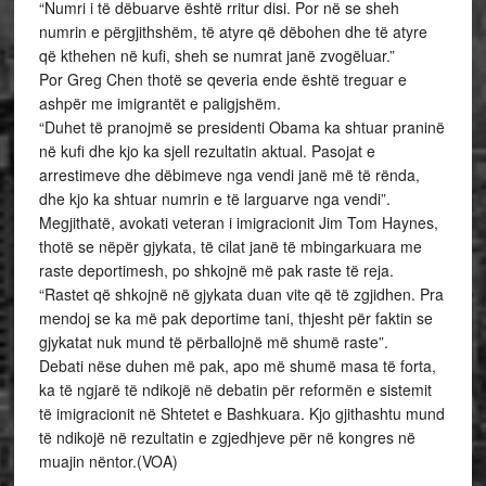
“Numri i të dëbuarve është rritur disi. Por në se sheh
numrin e përgjithshëm, të atyre që dëbohen dhe të atyre
që kthehen në kufi, sheh se numrat janë zvogëluar.”
Por Greg Chen thotë se qeveria ende është treguar e
ashpër me imigrantët e paligjshëm.
“Duhet të pranojmë se presidenti Obama ka shtuar praninë
në kufi dhe kjo ka sjell rezultatin aktual. Pasojat e
arrestimeve dhe dëbimeve nga vendi janë më të rënda,
dhe kjo ka shtuar numrin e të larguarve nga vendi”.
Megjithatë, avokati veteran i imigracionit Jim Tom Haynes,
thotë se nëpër gjykata, të cilat janë të mbingarkuara me
raste deportimesh, po shkojnë më pak raste të reja.
“Rastet që shkojnë në gjykata duan vite që të zgjidhen. Pra
mendoj se ka më pak deportime tani, thjesht për faktin se
gjykatat nuk mund të përballojnë më shumë raste”.
Debati nëse duhen më pak, apo më shumë masa të forta,
ka të ngjarë të ndikojë në debatin për reformën e sistemit
të imigracionit në Shtetet e Bashkuara. Kjo gjithashtu mund
të ndikojë në rezultatin e zgjedhjeve për në kongres në
muajin nëntor.(VOA)