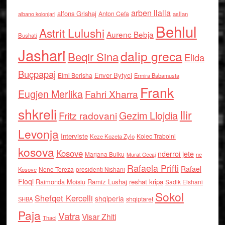
arben llalla
alfons Grishaj
Anton Cefa
asllan
albano kolonjari
Behlul
Astrit Lulushi
Aurenc Bebja
Bushati
Jashari
dalip greca
Beqir Sina
Elida
Buçpapaj
Enver Bytyci
Elmi Berisha
Ermira Babamusta
Frank
Eugjen Merlika
Fahri Xharra
shkreli
Ilir
Gezim Llojdia
Fritz radovani
Levonja
Interviste
Kolec Traboini
Keze Kozeta Zylo
kosova
Kosove
nderroi jete
Marjana Bulku
ne
Murat Gecaj
Rafaela Prifti
Rafael
Nene Tereza
Kosove
presidenti Nishani
Floqi
Raimonda Moisiu
Ramiz Lushaj
reshat kripa
Sadik Elshani
Sokol
Shefqet Kercelli
shqiperia
shqiptaret
SHBA
Paja
Vatra
Visar Zhiti
Thaci